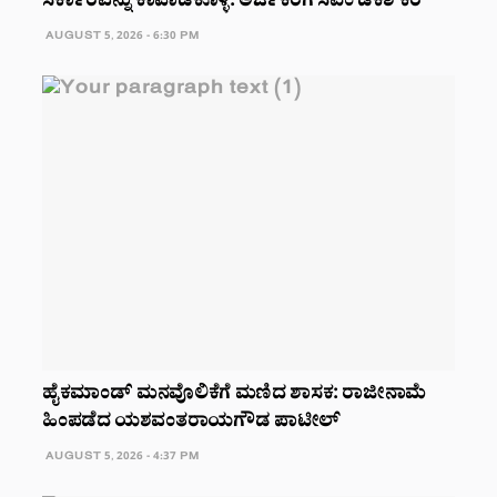
ಸರ್ಕಾರವನ್ನು ಕಾಪಾಡಿಕೊಳ್ಳಿ: ಅರ್ಚಕರಿಗೆ ಸಿಎಂ ಡಿಕೆಶಿ ಕರೆ
AUGUST 5, 2026 - 6:30 PM
ಹೈಕಮಾಂಡ್ ಮನವೊಲಿಕೆಗೆ ಮಣಿದ ಶಾಸಕ: ರಾಜೀನಾಮೆ
ಹಿಂಪಡೆದ ಯಶವಂತರಾಯಗೌಡ ಪಾಟೀಲ್
AUGUST 5, 2026 - 4:37 PM