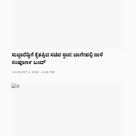
ಸುಬ್ಬಾರೆಡ್ಡಿಗೆ ಕೈತಪ್ಪಿದ ಸಚಿವ ಸ್ಥಾನ: ಬಾಗೇಪಲ್ಲಿ ನಾಳೆ
ಸಂಪೂರ್ಣ ಬಂದ್‌
AUGUST 4, 2026 - 4:38 PM