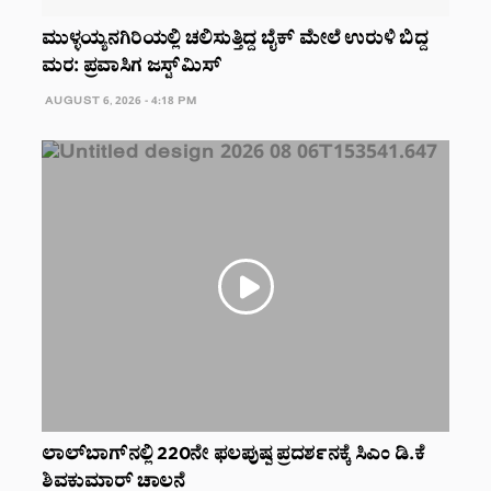
ಮುಳ್ಳಯ್ಯನಗಿರಿಯಲ್ಲಿ ಚಲಿಸುತ್ತಿದ್ದ ಬೈಕ್ ಮೇಲೆ ಉರುಳಿ ಬಿದ್ದ
ಮರ: ಪ್ರವಾಸಿಗ ಜಸ್ಟ್‌ಮಿಸ್
AUGUST 6, 2026 - 4:18 PM
ಲಾಲ್‌ಬಾಗ್‌ನಲ್ಲಿ 220ನೇ ಫಲಪುಷ್ಪ ಪ್ರದರ್ಶನಕ್ಕೆ ಸಿಎಂ ಡಿ.ಕೆ
ಶಿವಕುಮಾರ್ ಚಾಲನೆ