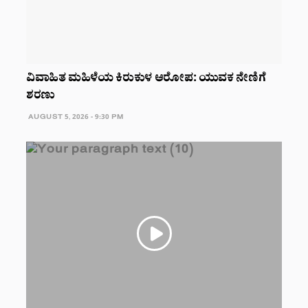
ವಿವಾಹಿತ ಮಹಿಳೆಯ ಕಿರುಕುಳ ಆರೋಪ: ಯುವಕ ನೇಣಿಗೆ
ಶರಣು
AUGUST 5, 2026 - 9:30 PM