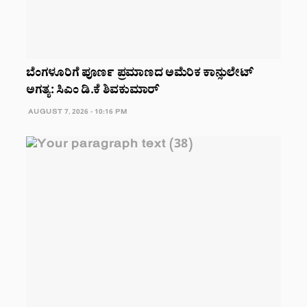
ಬೆಂಗಳೂರಿಗೆ ಪೂರ್ಣ ಪ್ರಮಾಣದ ಅಮೆರಿಕ ಕಾನ್ಸುಲೇಟ್
ಅಗತ್ಯ: ಸಿಎಂ ಡಿ.ಕೆ ಶಿವಕುಮಾರ್
AUGUST 7, 2026 - 10:16 PM