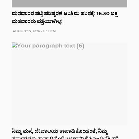
ಮತದಾರರ ಪಟ್ಟಿ ಪರಿಷ್ಕರಣೆ ಅಂತಿಮ ಹಂತಕ್ಕೆ: 16.30 ಲಕ್ಷ
ಮತದಾರರು ಪತ್ತೆಯಾಗಿಲ್ಲ!
AUGUST 5, 2026 - 9:05 PM
ನಿಮ್ಮ ಮನೆ, ದೇವಾಲಯ ಕಾಪಾಡಿಕೊಂಡಂತೆ, ನಿಮ್ಮ