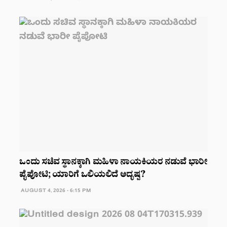
ಒಂದು ಸಚಿವ ಸ್ಥಾನಕ್ಕಾಗಿ ಮಹಿಳಾ ನಾಯಕಿಯರ ನಡುವೆ ಭಾರೀ
ಪೈಪೋಟಿ; ಯಾರಿಗೆ ಒಲಿಯಲಿದೆ ಅದೃಷ್ಟ?
AUGUST 4, 2026 - 6:15 PM