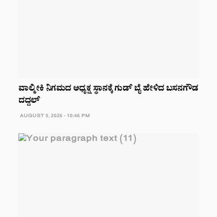
ವಾಲ್ಮೀಕಿ ನಿಗಮದ ಅಧ್ಯಕ್ಷ ಸ್ಥಾನಕ್ಕೆ ಗುಡ್‌ ಬೈ ಹೇಳಿದ ಬಸನಗೌಡ
ದದ್ದಲ್
AUGUST 5, 2026 - 10:46 PM