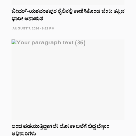
ಬೀದರ್-ಯಶವಂತಪುರ ರೈಲಿನಲ್ಲಿ ಕಾಣಿಸಿಕೊಂಡ ಬೆಂಕಿ: ತಪ್ಪಿದ
ಭಾರೀ ಅನಾಹುತ
AUGUST 7, 2026 - 9:22 PM
ಲಂಚ ಪಡೆಯುತ್ತಿದ್ದಾಗಲೇ ಲೋಕಾ ಬಲೆಗೆ ಬಿದ್ದ ಬೆಸ್ಕಾಂ
ಅಧಿಕಾರಿಗಳು