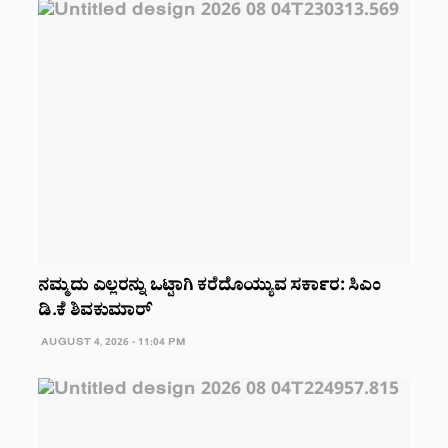
ನಮ್ಮದು ಎಲ್ಲರನ್ನು ಒಟ್ಟಾಗಿ ಕರೆದೊಯ್ಯುವ ಸರ್ಕಾರ: ಸಿಎಂ
ಡಿ.ಕೆ ಶಿವಕುಮಾರ್
AUGUST 4, 2026 - 11:04 PM