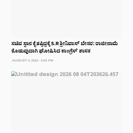
ಸಚಿವ ಸ್ಥಾನ ಕೈತಪ್ಪಿದ್ದಕ್ಕೆ S.R ಶ್ರೀನಿವಾಸ್ ಬೇಸರ: ರಾಜೀನಾಮೆ
ಕೊಡುವುದಾಗಿ ಘೋಷಿಸಿದ ಕಾಂಗ್ರೆಸ್ ಶಾಸಕ
AUGUST 4, 2026 - 9:05 PM