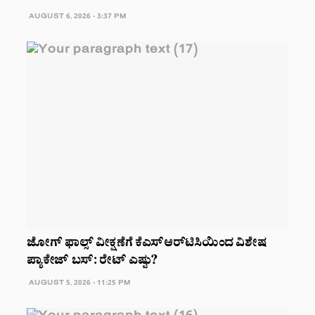
AUGUST 6, 2026 - 3:37 PM
ಜೋಗ್ ಫಾಲ್ಸ್ ವೀಕ್ಷಣೆಗೆ ಕೆಎಸ್‌ಆರ್‌ಟಿಸಿಯಿಂದ ವಿಶೇಷ
ಪ್ಯಾಕೇಜ್ ಬಸ್: ರೇಟ್‌ ಎಷ್ಟು?
AUGUST 5, 2026 - 11:25 PM