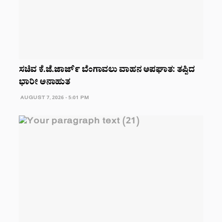
ಸಚಿವ ಕೆ.ಜೆ.ಜಾರ್ಜ್ ಬೆಂಗಾವಲು ವಾಹನ ಅಪಘಾತ: ತಪ್ಪಿದ
ಭಾರೀ ಅನಾಹುತ
AUGUST 7, 2026 - 5:01 PM