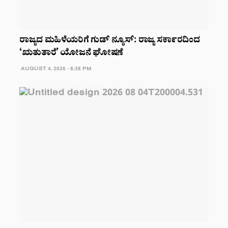
ರಾಜ್ಯದ ಮಹಿಳೆಯರಿಗೆ ಗುಡ್ ನ್ಯೂಸ್: ರಾಜ್ಯ ಸರ್ಕಾರದಿಂದ
‘ಋತುತಾರೆ’ ಯೋಜನೆ ಘೋಷಣೆ
AUGUST 4, 2026 - 8:38 PM