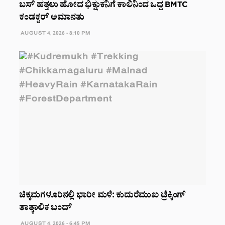
ಬಸ್ ಹತ್ತಲು ಹೋದ ಭಿಕ್ಷುಕನಿಗೆ ಕಾಲಿನಿಂದ ಒದ್ದ BMTC
ಕಂಡಕ್ಟರ್ ಅಮಾನತು
AUGUST 4, 2026 - 8:10 PM
ಚಿಕ್ಕಮಗಳೂರಿನಲ್ಲಿ ಭಾರೀ ಮಳೆ: ಕುದುರೆಮುಖ ಟ್ರೆಕ್ಕಿಂಗ್‌
ತಾತ್ಕಾಲಿಕ ಬಂದ್
AUGUST 4, 2026 - 6:45 PM