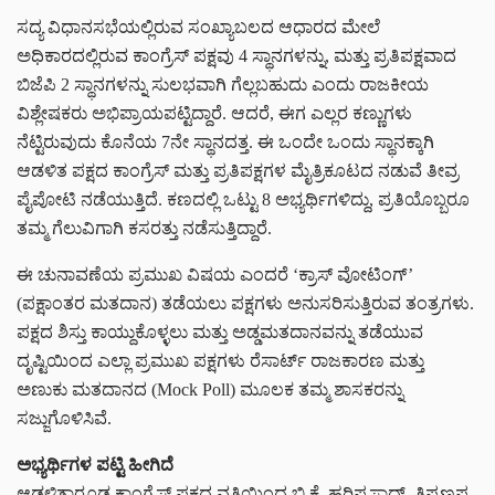
ಸದ್ಯ ವಿಧಾನಸಭೆಯಲ್ಲಿರುವ ಸಂಖ್ಯಾಬಲದ ಆಧಾರದ ಮೇಲೆ
ಅಧಿಕಾರದಲ್ಲಿರುವ ಕಾಂಗ್ರೆಸ್ ಪಕ್ಷವು 4 ಸ್ಥಾನಗಳನ್ನು, ಮತ್ತು ಪ್ರತಿಪಕ್ಷವಾದ
ಬಿಜೆಪಿ 2 ಸ್ಥಾನಗಳನ್ನು ಸುಲಭವಾಗಿ ಗೆಲ್ಲಬಹುದು ಎಂದು ರಾಜಕೀಯ
ವಿಶ್ಲೇಷಕರು ಅಭಿಪ್ರಾಯಪಟ್ಟಿದ್ದಾರೆ. ಆದರೆ, ಈಗ ಎಲ್ಲರ ಕಣ್ಣುಗಳು
ನೆಟ್ಟಿರುವುದು ಕೊನೆಯ 7ನೇ ಸ್ಥಾನದತ್ತ. ಈ ಒಂದೇ ಒಂದು ಸ್ಥಾನಕ್ಕಾಗಿ
ಆಡಳಿತ ಪಕ್ಷದ ಕಾಂಗ್ರೆಸ್ ಮತ್ತು ಪ್ರತಿಪಕ್ಷಗಳ ಮೈತ್ರಿಕೂಟದ ನಡುವೆ ತೀವ್ರ
ಪೈಪೋಟಿ ನಡೆಯುತ್ತಿದೆ. ಕಣದಲ್ಲಿ ಒಟ್ಟು 8 ಅಭ್ಯರ್ಥಿಗಳಿದ್ದು, ಪ್ರತಿಯೊಬ್ಬರೂ
ತಮ್ಮ ಗೆಲುವಿಗಾಗಿ ಕಸರತ್ತು ನಡೆಸುತ್ತಿದ್ದಾರೆ.
ಈ ಚುನಾವಣೆಯ ಪ್ರಮುಖ ವಿಷಯ ಎಂದರೆ ‘ಕ್ರಾಸ್ ವೋಟಿಂಗ್’
(ಪಕ್ಷಾಂತರ ಮತದಾನ) ತಡೆಯಲು ಪಕ್ಷಗಳು ಅನುಸರಿಸುತ್ತಿರುವ ತಂತ್ರಗಳು.
ಪಕ್ಷದ ಶಿಸ್ತು ಕಾಯ್ದುಕೊಳ್ಳಲು ಮತ್ತು ಅಡ್ಡಮತದಾನವನ್ನು ತಡೆಯುವ
ದೃಷ್ಟಿಯಿಂದ ಎಲ್ಲಾ ಪ್ರಮುಖ ಪಕ್ಷಗಳು ರೆಸಾರ್ಟ್ ರಾಜಕಾರಣ ಮತ್ತು
ಅಣುಕು ಮತದಾನದ (Mock Poll) ಮೂಲಕ ತಮ್ಮ ಶಾಸಕರನ್ನು
ಸಜ್ಜುಗೊಳಿಸಿವೆ.
ಅಭ್ಯರ್ಥಿಗಳ ಪಟ್ಟಿ ಹೀಗಿದೆ
ಆಡಳಿತಾರೂಢ ಕಾಂಗ್ರೆಸ್ ಪಕ್ಷದ ವತಿಯಿಂದ ಬಿ.ಕೆ. ಹರಿಪ್ರಸಾದ್, ತಿಪ್ಪಣ್ಣಪ್ಪ