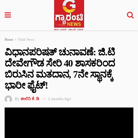
Home
Flash News
ವಿಧಾನಪರಿಷತ್‌ ಚುನಾವಣೆ: ಜಿ.ಟಿ
ದೇವೇಗೌಡ ಸೇರಿ 40 ಶಾಸಕರಿಂದ
ಬಿರುಸಿನ ಮತದಾನ, 7ನೇ ಸ್ಥಾನಕ್ಕೆ
ಭಾರೀ ಫೈಟ್!
By
ಶಾಲಿನಿ ಕೆ. ಡಿ
2 months Ago