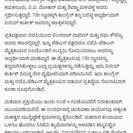
ಕಮಕನೂರು, ಪಿ.ವಿ. ಮೋಹನ್ ಮತ್ತು ಶಿವಣ್ಣ ಮಳವಳ್ಳಿ ಅವರು
ಸ್ಪರ್ಧಿಸುತ್ತಿದ್ದಾರೆ. 7ನೇ ಸ್ಥಾನಕ್ಕಾಗಿ ಕಾಂಗ್ರೆಸ್ ತನ್ನ ಬಲಿಷ್ಠ ಅಭ್ಯರ್ಥಿಯಾಗಿ
ವಿನಯ್ ಕಾರ್ತಿಕ್ ಅವರನ್ನು ಕಣಕ್ಕಿಳಿಸಿದ್ದಾರೆ.
ಪ್ರತಿಪಕ್ಷವಾದ ಬಿಜೆಪಿಯಿಂದ ಲಿಂಗರಾಜ್ ಪಾಟೀಲ್ ಮತ್ತು ರಘು ಕೌಟಿಲ್ಯ
ಅವರು ಕಣದಲ್ಲಿದ್ದಾರೆ. ಇನ್ನು ಜೆಡಿಎಸ್ ಪಕ್ಷದವರು ಬಿಜೆಪಿ-ಜೆಡಿಎಸ್
ಮೈತ್ರಿಕೂಟದ ಬಲದೊಂದಿಗೆ ಉದ್ಯಮಿ ಗೋವಿಂದರಾಜು ಅವರನ್ನು
ಅಭ್ಯರ್ಥಿಯಾಗಿ ಮಾಡಿದ್ದಾರೆ. ಈ ಮೈತ್ರಿಕೂಟವು 7ನೇ ಸ್ಥಾನವನ್ನು
ತನ್ನದಾಗಿಸಿಕೊಳ್ಳಲು ಎಲ್ಲಾ ಪ್ರಯತ್ನಗಳನ್ನು ನಡೆಸುತ್ತಿದ್ದು, ಇದು ವಿನಯ್
ಕಾರ್ತಿಕ್ ವಿರುದ್ಧ ನೇರ ಪೈಪೋಟಿಯಾಗಿ ಪರಿಣಮಿಸಿದೆ. ಇದು ಕಾಂಗ್ರೆಸ್
ಮತ್ತು ಬಿಜೆಪಿ-ಜೆಡಿಎಸ್ ಮೈತ್ರಿಕೂಟದ ನಡುವಿನ ಪ್ರತಿಷ್ಠೆಯ ಸೆಣಸಾಟವಾಗಿ
ಕೂಡಾ ರೂಪುಗೊಂಡಿದೆ.
ಮತದಾನ ಪ್ರಕ್ರಿಯೆಯು ಇಂದು ಸಂಜೆ 4 ಗಂಟೆಯವರೆಗೆ ನಿರಾತಂಕವಾಗಿ
ಮುಂದುವರಿಯಲಿದೆ. ಈ ಸಂದರ್ಭದಲ್ಲಿ ಚುನಾವಣಾ ಆಯೋಗವು ಅತ್ಯಂತ
ಮಹತ್ವದ ಮುನ್ನೆಚ್ಚರಿಕೆ ಕ್ರಮಗಳನ್ನು ಕೈಗೊಂಡಿದೆ. ಮತದಾನ ಕಂದಾಯದ
ಒಳಗೂ ಹೊರಗೂ ಸಿಸಿಟಿವಿ ಕ್ಯಾಮೆರಾಗಳನ್ನು ಅಳವಡಿಸಿ ಕಟ್ಟುನಿಟ್ಟಿನ
ಕಣ್ಣಾವಲು ಇರಿಸಲಾಗಿದೆ. ಅಲ್ಲದೇ, ವಿಧಾನಸೌಧದ ಸುತ್ತಲೂ ಬಿಗಿ ಪೊಲೀಸ್