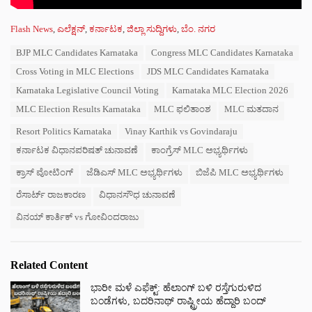
C
Flash News
,
ಎಲೆಕ್ಷನ್
,
ಕರ್ನಾಟಕ
,
ಜಿಲ್ಲಾ ಸುದ್ದಿಗಳು
,
ಬೆಂ. ನಗರ
a
T
BJP MLC Candidates Karnataka
Congress MLC Candidates Karnataka
t
a
e
Cross Voting in MLC Elections
JDS MLC Candidates Karnataka
g
g
s
Karnataka Legislative Council Voting
Karnataka MLC Election 2026
o
:
r
MLC Election Results Karnataka
MLC ಫಲಿತಾಂಶ
MLC ಮತದಾನ
i
e
Resort Politics Karnataka
Vinay Karthik vs Govindaraju
s
ಕರ್ನಾಟಕ ವಿಧಾನಪರಿಷತ್ ಚುನಾವಣೆ
ಕಾಂಗ್ರೆಸ್ MLC ಅಭ್ಯರ್ಥಿಗಳು
:
ಕ್ರಾಸ್ ವೋಟಿಂಗ್
ಜೆಡಿಎಸ್ MLC ಅಭ್ಯರ್ಥಿಗಳು
ಬಿಜೆಪಿ MLC ಅಭ್ಯರ್ಥಿಗಳು
ರೆಸಾರ್ಟ್ ರಾಜಕಾರಣ
ವಿಧಾನಸೌಧ ಚುನಾವಣೆ
ವಿನಯ್ ಕಾರ್ತಿಕ್ vs ಗೋವಿಂದರಾಜು
Related Content
ಭಾರೀ ಮಳೆ ಎಫೆಕ್ಟ್‌: ಹೆಲಾಂಗ್ ಬಳಿ ರಸ್ತೆಗುರುಳಿದ
ಬಂಡೆಗಳು, ಬದರಿನಾಥ್‌ ರಾಷ್ಟ್ರೀಯ ಹೆದ್ದಾರಿ ಬಂದ್‌