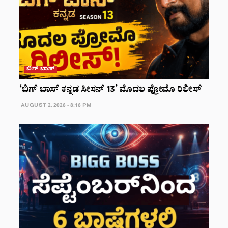
ಬಿಗ್ ಬಾಸ್
‘ಬಿಗ್ ಬಾಸ್ ಕನ್ನಡ ಸೀಸನ್ 13’ ಮೊದಲ ಪ್ರೋಮೊ ರಿಲೀಸ್
AUGUST 2, 2026 - 8:16 PM