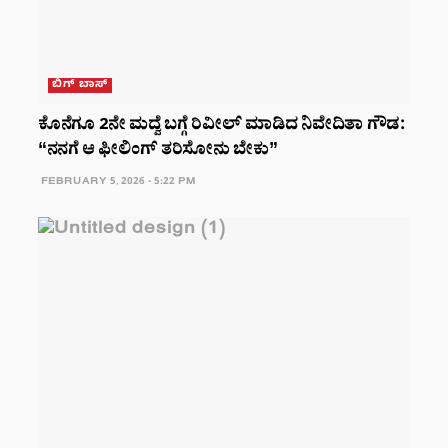
ಬಿಗ್ ಬಾಸ್
ಕೊನೆಗೂ 2ನೇ ಮದ್ವೆ ಬಗ್ಗೆ ರಿವೀಲ್ ಮಾಡಿದ ನಿವೇದಿತಾ ಗೌಡ:
“ನನಗೆ ಆ ಫೀಲಿಂಗ್ ತರಿಸೋನು ಬೇಕು”
FEBRUARY 5, 2026 - 5:22 PM