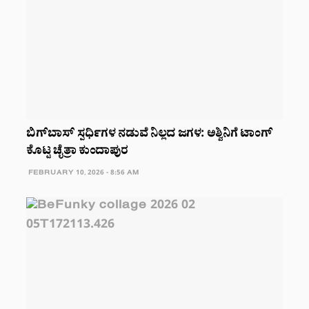
ಬಿಗ್‌ಬಾಸ್ ಸ್ಪರ್ಧಿಗಳ ನಡುವೆ ನಿಲ್ಲದ ಜಗಳ: ಅಶ್ವಿನಿಗೆ ಟಾಂಗ್
ಕೊಟ್ಟ ಚೈತ್ರಾ ಕುಂದಾಪುರ
FEBRUARY 10, 2026 - 8:56 AM