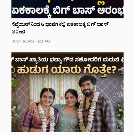
ಸೆಪ್ಟೆಂಬರ್‌ನಿಂದ 6 ಭಾಷೆಗಳಲ್ಲಿ ಏಕಕಾಲಕ್ಕೆ ಬಿಗ್ ಬಾಸ್
ಆರಂಭ
JULY 20, 2026 - 9:29 PM