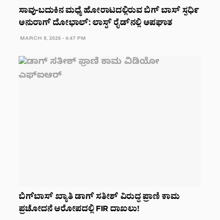
ಸಾವು-ಬದುಕಿನ ಮಧ್ಯೆ ಹೋರಾಟದಲ್ಲಿರುವ ಬಿಗ್ ಬಾಸ್ ಸ್ಪರ್ಧಿ
ಅನುರಾಗ್ ದೋಭಾಲ್: ಲಾಸ್ಟ್ ರೈಡ್‌ನಲ್ಲಿ ಅಪಘಾತ
MARCH 8, 2026 - 4:47 PM
ಬಿಗ್‌ಬಾಸ್ ಖ್ಯಾತಿ ಡಾಗ್ ಸತೀಶ್ ವಿರುದ್ಧ ಪ್ರಾಣಿ ಕಾಮ
ಪ್ರಚೋದನೆ ಆರೋಪದಲ್ಲಿ FIR ದಾಖಲು!