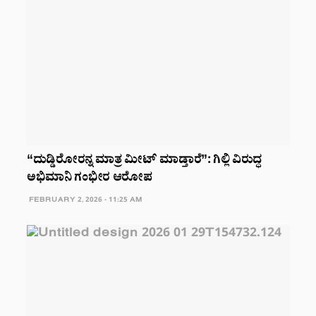
“ದುಡ್ಡಿರೋರನ್ನ ಮಾತ್ರ ಮೀಟ್ ಮಾಡ್ತಾರೆ”: ಗಿಲ್ಲಿ ವಿರುದ್ಧ
ಅಭಿಮಾನಿ ಗಂಭೀರ ಆರೋಪ
FEBRUARY 2, 2026 - 11:25 AM