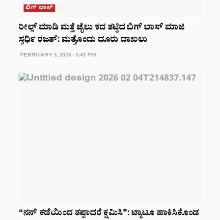
ಬಿಗ್ ಬಾಸ್
ರೀಲ್ಸ್ ಮಾಡಿ ಮತ್ತೆ ಜೈಲು ಕದ ತಟ್ಟಿದ ಬಿಗ್ ಬಾಸ್ ಮಾಜಿ
ಸ್ಪರ್ಧಿ ರಜತ್: ಮತ್ತೊಂದು ದೂರು ದಾಖಲು
FEBRUARY 5, 2026 - 3:43 PM
“ನನ್ ಕಡೆಯಿಂದ ತಪ್ಪಾದರೆ ಕ್ಷಮಿಸಿ”: ಟ್ಯಾಟೂ ಹಾಕಿಸಿಕೊಂಡ