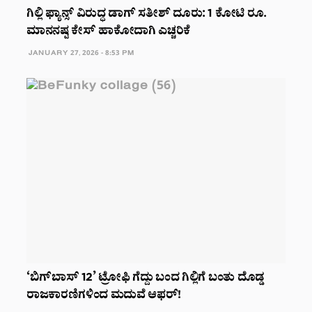
ಗಿಲ್ಲಿ ಫ್ಯಾನ್ಸ್ ವಿರುದ್ಧ ಡಾಗ್ ಸತೀಶ್ ದೂರು: 1 ಕೋಟಿ ರೂ.
ಮಾನನಷ್ಟ ಕೇಸ್ ಹಾಕೋದಾಗಿ ಎಚ್ಚರಿಕೆ
JANUARY 27, 2026 - 8:53 PM
‘ಬಿಗ್‌ಬಾಸ್‌ 12’ ಟ್ರೋಫಿ ಗೆದ್ದು ಬಂದ ಗಿಲ್ಲಿಗೆ ಬಂತು ದೊಡ್ಡ
ರಾಜಕಾರಣಿಗಳಿಂದ ಮದುವೆ ಆಫರ್!