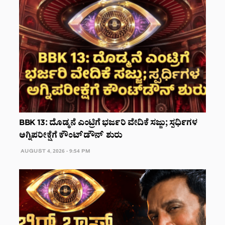
BBK 13: ದೊಡ್ಮನೆ ಎಂಟ್ರಿಗೆ ಭರ್ಜರಿ ವೇದಿಕೆ ಸಜ್ಜು; ಸ್ಪರ್ಧಿಗಳ
ಅಗ್ನಿಪರೀಕ್ಷೆಗೆ ಕೌಂಟ್‌ಡೌನ್‌ ಶುರು
AUGUST 4, 2026 - 9:54 PM