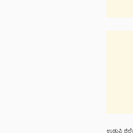
ಉಡುಪಿ ಜಿಲ್