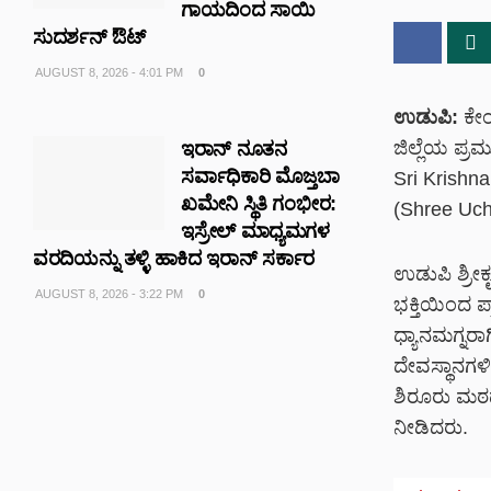
ಗಾಯದಿಂದ ಸಾಯಿ
ಸುದರ್ಶನ್ ಔಟ್
AUGUST 8, 2026 - 4:01 PM
0
ಉಡುಪಿ:
ಕೇಂ
ಜಿಲ್ಲೆಯ ಪ್ರಮ
ಇರಾನ್ ನೂತನ
ಸರ್ವಾಧಿಕಾರಿ ಮೊಜ್ತಬಾ
Sri Krishna
ಖಮೇನಿ ಸ್ಥಿತಿ ಗಂಭೀರ:
(Shree Uch
ಇಸ್ರೇಲ್ ಮಾಧ್ಯಮಗಳ
ವರದಿಯನ್ನು ತಳ್ಳಿ ಹಾಕಿದ ಇರಾನ್ ಸರ್ಕಾರ
ಉಡುಪಿ ಶ್ರೀ
AUGUST 8, 2026 - 3:22 PM
0
ಭಕ್ತಿಯಿಂದ ಪ
ಧ್ಯಾನಮಗ್ನರಾ
ದೇವಸ್ಥಾನಗ
ಶಿರೂರು ಮಠದ
ನೀಡಿದರು.