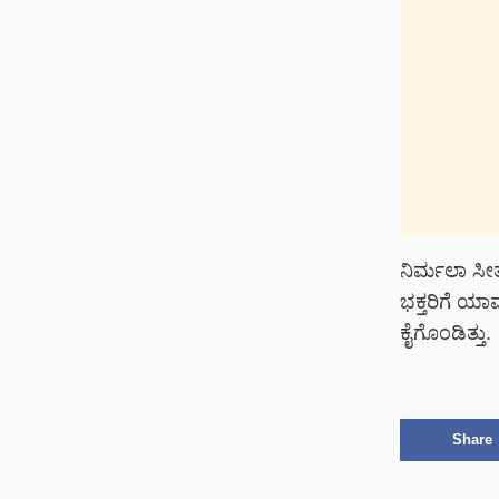
ನಿರ್ಮಲಾ ಸೀತ
ಭಕ್ತರಿಗೆ ಯ
ಕೈಗೊಂಡಿತ್ತು.
Share