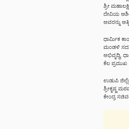
ಶ್ರೀ ಮಹಾಲಕ್
ದೇವಿಯ ಆಶೀರ
ಅವರನ್ನು ಆತ್
ಧಾರ್ಮಿಕ ಕಾ
ಮಂಡಳಿ ಸದಸ
ಅಭಿವೃದ್ಧಿ,
ಕೆಲ ಪ್ರಮುಖ
ಉಡುಪಿ ಜಿಲ್ಲ
ಶ್ರೀಕೃಷ್ಣ ಮಠ
ಕೇಂದ್ರ ಸಚಿ