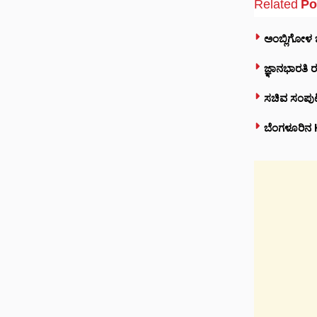
Related
Po
ಅಂಬ್ಲಿಗೋಳ ಜ
ಜ್ಞಾನಭಾರತಿ ರ
ಸಚಿವ ಸಂಪುಟದ
ಬೆಂಗಳೂರಿನ KF