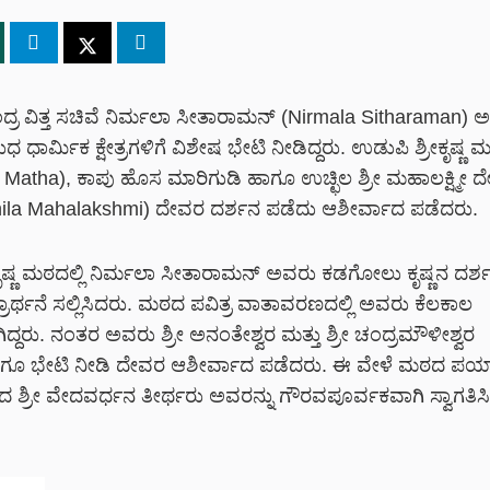
ದ್ರ ವಿತ್ತ ಸಚಿವೆ ನಿರ್ಮಲಾ ಸೀತಾರಾಮನ್ (Nirmala Sitharaman)
ುಧ ಧಾರ್ಮಿಕ ಕ್ಷೇತ್ರಗಳಿಗೆ ವಿಶೇಷ ಭೇಟಿ ನೀಡಿದ್ದರು. ಉಡುಪಿ ಶ್ರೀಕೃಷ್ಣ
 Matha), ಕಾಪು ಹೊಸ ಮಾರಿಗುಡಿ ಹಾಗೂ ಉಚ್ಛಿಲ ಶ್ರೀ ಮಹಾಲಕ್ಷ್ಮೀ ದೇವ
ila Mahalakshmi) ದೇವರ ದರ್ಶನ ಪಡೆದು ಆಶೀರ್ವಾದ ಪಡೆದರು.
ಕೃಷ್ಣ ಮಠದಲ್ಲಿ ನಿರ್ಮಲಾ ಸೀತಾರಾಮನ್ ಅವರು ಕಡಗೋಲು ಕೃಷ್ಣನ ದರ್
್ರಾರ್ಥನೆ ಸಲ್ಲಿಸಿದರು. ಮಠದ ಪವಿತ್ರ ವಾತಾವರಣದಲ್ಲಿ ಅವರು ಕೆಲಕಾಲ
ಗಿದ್ದರು. ನಂತರ ಅವರು ಶ್ರೀ ಅನಂತೇಶ್ವರ ಮತ್ತು ಶ್ರೀ ಚಂದ್ರಮೌಳೀಶ್ವರ
ಳಿಗೂ ಭೇಟಿ ನೀಡಿ ದೇವರ ಆಶೀರ್ವಾದ ಪಡೆದರು. ಈ ವೇಳೆ ಮಠದ ಪ
 ಶ್ರೀ ವೇದವರ್ಧನ ತೀರ್ಥರು ಅವರನ್ನು ಗೌರವಪೂರ್ವಕವಾಗಿ ಸ್ವಾಗತಿ