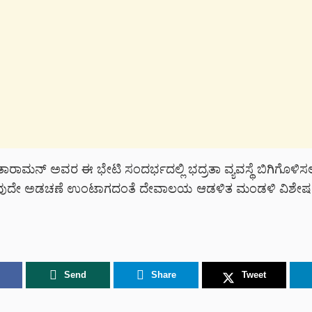
ಾರಾಮನ್ ಅವರ ಈ ಭೇಟಿ ಸಂದರ್ಭದಲ್ಲಿ ಭದ್ರತಾ ವ್ಯವಸ್ಥೆ ಬಿಗಿಗೊಳಿಸಲಾಗ
ಾವುದೇ ಅಡಚಣೆ ಉಂಟಾಗದಂತೆ ದೇವಾಲಯ ಆಡಳಿತ ಮಂಡಳಿ ವಿಶೇಷ ವ್ಯವ
Send
Share
Tweet