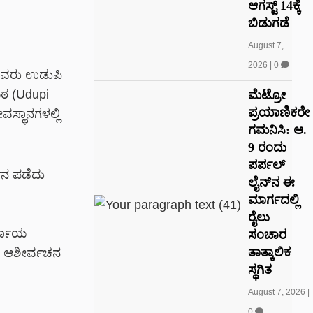
ಆಗಸ್ಟ್ 14ಕ್ಕೆ
ಬಿಡುಗಡೆ
August 7,
2026
|
0
 ಅವರು ಉಡುಪಿ
 ಮಠ (Udupi
ಮೆಟ್ರೋ
ಪ್ರಯಾಣಿಕರೇ
ಸ್ಥಾನಗಳಲ್ಲಿ
ಗಮನಿಸಿ: ಆ.
9 ರಂದು
ಪರ್ಪಲ್
ಶನ ಪಡೆದು
ಲೈನ್‌ನ ಈ
ಮಾರ್ಗದಲ್ಲಿ
ರೈಲು
ರ್ಯಾಯ
ಸಂಚಾರ
ತಾತ್ಕಾಲಿಕ
ಸಿ ಆಶೀರ್ವಚನ
ಸ್ಥಗಿತ
August 7, 2026
|
0