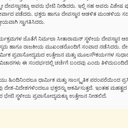
ಷ್ಮೀ ದೇವಸ್ಥಾನಕ್ಕೂ ಅವರು ಭೇಟಿ ನೀಡಿದರು. ಇಲ್ಲಿ ಸಹ ಅವರು ವಿಶೇಷ ಪೂಜ
್ವಾದ ಪಡೆದರು. ಭಕ್ತರು ಹಾಗೂ ದೇವಸ್ಥಾನ ಆಡಳಿತ ಮಂಡಳಿಯ ಸದಸ
ಮೀಯವಾಗಿ ಸ್ವಾಗತಿಸಿದರು.
ರ್ಯಕ್ರಮಗಳ ಜೊತೆಗೆ ನಿರ್ಮಲಾ ಸೀತಾರಾಮನ್ ಸ್ಥಳೀಯ ದೇವಸ್ಥಾನ ಆ
್ಯರು ಹಾಗೂ ರಾಜಕೀಯ ಮುಖಂಡರೊಂದಿಗೆ ಸಂವಾದ ನಡೆಸಿದರು. ದೇ
 ಧಾರ್ಮಿಕ ಪ್ರವಾಸೋದ್ಯಮದ ಉತ್ತೇಜನ ಮತ್ತು ಮೂಲಸೌಕರ್ಯಗಳ ಸುಧಾರಣ
 ವಿಚಾರಗಳು ಈ ಸಂದರ್ಭದಲ್ಲಿ ಚರ್ಚೆಗೆ ಬಂದವು ಎಂದು ತಿಳಿದುಬಂದಿದೆ
ೆಯು ಹಿಂದಿನಿಂದಲೂ ಧಾರ್ಮಿಕ ಮತ್ತು ಸಾಂಸ್ಕೃತಿಕ ಪರಂಪರೆಯಿಂದ ಪ್ರಸಿದ್
ವು ದೇಶ-ವಿದೇಶಗಳಿಂದಲೂ ಭಕ್ತರನ್ನು ಆಕರ್ಷಿಸುತ್ತದೆ. ಇಂತಹ ಮಹತ್ವದ ಕ್ಷ
ವರ ಭೇಟಿ ಸ್ಥಳೀಯ ಪ್ರವಾಸೋದ್ಯಮಕ್ಕೂ ಉತ್ತೇಜನ ನೀಡಲಿದೆ.