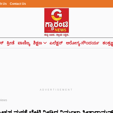
th Us
Contact Us
ಸ್
ಕ್ರೀಡೆ
ವಾಣಿಜ್ಯ
ಶಿಕ್ಷಣ
ಎಲೆಕ್ಷನ್
ಆರೋಗ್ಯ-ಸೌಂದರ್ಯ
ತಂತ್ರಜ
ADVERTISEMENT
 News
ರೀಕೃಷ್ಣ ಮಠಕ್ಕೆ ಭೇಟಿ ನೀಡಿದ ನಿರ್ಮಲಾ ಸೀತಾರಾಮನ್