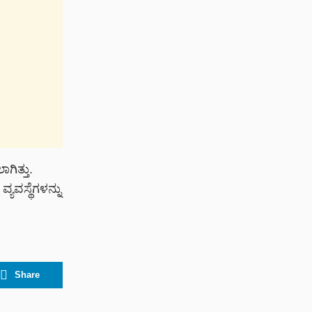
ಿತ್ತು.
ಸ್ಥೆಗಳನ್ನು
Share