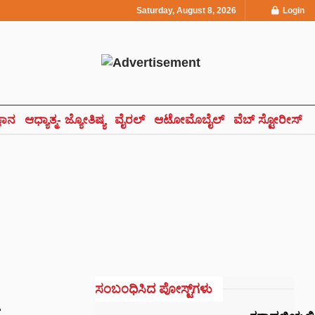
Saturday, August 8, 2026
Login
್ಞಾನ
ಆಧ್ಯಾತ್ಮ- ಜ್ಯೋತಿಷ್ಯ
ವೈರಲ್
ಆಟೋಮೊಬೈಲ್
ವೆಬ್ ಸ್ಟೋರೀಸ್
ಸಂಬಂಧಿಸಿದ ಪೋಸ್ಟ್‌ಗಳು