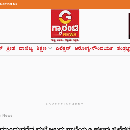
Contact Us
ಸ್
ಕ್ರೀಡೆ
ವಾಣಿಜ್ಯ
ಶಿಕ್ಷಣ
ಎಲೆಕ್ಷನ್
ಆರೋಗ್ಯ-ಸೌಂದರ್ಯ
ತಂತ್ರಜ್
ADVERTISEMENT
h News