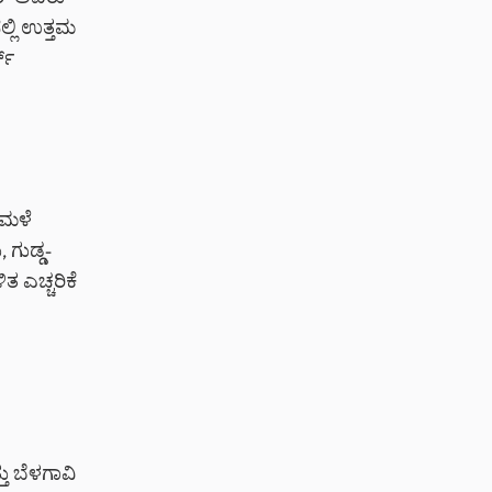
ಖರ್ ಅವರು
್ಲಿ ಉತ್ತಮ
ಟ್
 ಮಳೆ
 ಗುಡ್ಡ-
ತ ಎಚ್ಚರಿಕೆ
ತು ಬೆಳಗಾವಿ