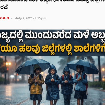
ಿ ಮುಂದುವರೆದ ಮಳೆ ಅಬ್ಬರ: ನಾಳೆಯೂ ಹಲವು ಜಿಲ್ಲೆಗಳಲ್
 ರಜೆ
ಿ ಕೆ. ಡಿ
July 7, 2026 - 9:15 pm