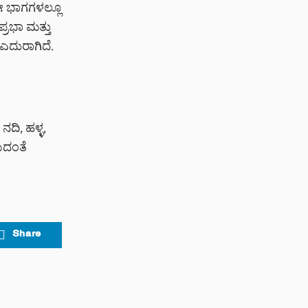
ಈ ಭಾಗಗಳಲ್ಲೂ
್ರಭಾ ಮತ್ತು
ಿ ಎದುರಾಗಿದೆ.
ದಿ, ಹಳ್ಳ,
ಯದಂತೆ
Share