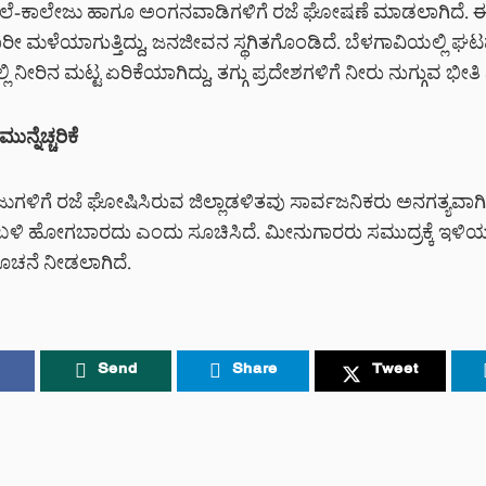
ಲೆ-ಕಾಲೇಜು ಹಾಗೂ ಅಂಗನವಾಡಿಗಳಿಗೆ ರಜೆ ಘೋಷಣೆ ಮಾಡಲಾಗಿದೆ. 
ೀ ಮಳೆಯಾಗುತ್ತಿದ್ದು, ಜನಜೀವನ ಸ್ಥಗಿತಗೊಂಡಿದೆ. ಬೆಳಗಾವಿಯಲ್ಲಿ ಘಟಪ
ಲ್ಲಿ ನೀರಿನ ಮಟ್ಟ ಏರಿಕೆಯಾಗಿದ್ದು, ತಗ್ಗು ಪ್ರದೇಶಗಳಿಗೆ ನೀರು ನುಗ್ಗುವ ಭೀತ
ುನ್ನೆಚ್ಚರಿಕೆ
ಗಳಿಗೆ ರಜೆ ಘೋಷಿಸಿರುವ ಜಿಲ್ಲಾಡಳಿತವು ಸಾರ್ವಜನಿಕರು ಅನಗತ್ಯವಾಗಿ ನ
ಿ ಹೋಗಬಾರದು ಎಂದು ಸೂಚಿಸಿದೆ. ಮೀನುಗಾರರು ಸಮುದ್ರಕ್ಕೆ ಇಳಿ
ನ ಸೂಚನೆ ನೀಡಲಾಗಿದೆ.
Send
Share
Tweet