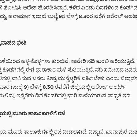
್ತು ಪ್ರೌಢ ಶಾಲೆಗಳಿಗೆ ನಾಳೆ ರಜೆ ನೀಡಲಾಗಿದೆ. ಜಿಲ್ಲಾಧಿಕಾರಿ ಸೋಮಶೇ
ಜೆ ಘೋಷಿಸಿ ಆದೇಶ ಹೊರಡಿಸಿದ್ದಾರೆ. ಕಳೆದ ಎರಡು ದಿನಗಳಿಂದ ಕೊಡಗಿನಲ
ದ್ದು, ಹವಾಮಾನ ಇಲಾಖೆ ಜುಲೈ 9ರ ಬೆಳಗ್ಗೆ 8.30ರ ವರೆಗೆ ಆರೆಂಜ್ ಅಲರ್
ಪ್ರವಾಹದ ಭೀತಿ
ಮಳೆಯಿಂದ ಹಳ್ಳ-ಕೊಳ್ಳಗಳು ತುಂಬಿವೆ. ಕಾವೇರಿ ನದಿ ತುಂಬಿ ಹರಿಯುತ್ತಿದೆ.
್ದ ಕೊಡಗಿನಲ್ಲಿ ಈಗ ಧಾರಾಕಾರ ಮಳೆ ಸುರಿಯುತ್ತಿದೆ. ನದಿ ಸಮೀಪದ ಜನರು,
ಲಿನಲ್ಲಿ ವಾಸಿಸುವ ಜನರು ತೀವ್ರ ಮುನ್ನೆಚ್ಚರಿಕೆ ವಹಿಸಬೇಕು ಎಂದು ಜಿಲ್ಲಾಡಳಿ
ವಾರ (ಜುಲೈ 9) ಬೆಳಿಗ್ಗೆ 8.30 ರವರೆಗೆ ಜಿಲ್ಲೆಯಲ್ಲಿ ಆರೆಂಜ್ ಅಲರ್ಟ್
ದ್ದು, ಇನ್ನೆರೆಡು ದಿನ ಕೊಡಗಿನಲ್ಲಿ ಭಾರಿ ಮಳೆಯಾಗುವ ಸಾಧ್ಯತೆ ಇದೆ.
್ಲೆಯಲ್ಲಿ ಮೂರು ತಾಲೂಕುಗಳಿಗೆ ರಜೆ
್ಲೆಯ ಮೂರು ತಾಲೂಕುಗಳಲ್ಲಿ ರಜೆ ನೀಡಲಾಗಿದೆ. ನಿಪ್ಪಾಣಿ, ಖಾನಾಪುರ ಮತ್