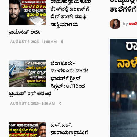
ರಾಜ್ಯದಲ್ಲ
ರೇಣುಕಾಸ್ವಾಮಿ ಕೊಲೆ
ಶಾಲೆಗಳಿಗೆ
ಕೇಸ್‌ನಲ್ಲಿ ದರ್ಶನ್‌ಗೆ
ಬಿಗ್ ಶಾಕ್: ಮಾಫಿ
by
ಶಾಲಿನ
ಸಾಕ್ಷಿಯಾಗಲು
ಪ್ರದೋಷ್ ಅರ್ಜಿ
AUGUST 6, 2026 - 11:00 AM
0
ಬೆಂಗಳೂರು-
ಮಂಗಳೂರು ವಂದೇ
ಭಾರತ್‌ಗೆ ಗ್ರೀನ್
ಸಿಗ್ನಲ್: ಆ.11ರಿಂದ
ಟ್ರಯಲ್ ರನ್ ಆರಂಭ
AUGUST 6, 2026 - 9:56 AM
0
ಎಸ್.ಎನ್.
ನಾರಾಯಣಸ್ವಾಮಿಗೆ