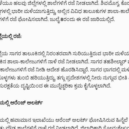
ಳೆಯೂ ಹಲವು ಜಿಲ್ಲೆಗಳಲ್ಲಿ ಶಾಲೆಗಳಿಗೆ ರಜೆ ನೀಡಲಾಗಿದೆ. ಶಿವಮೊಗ್ಗ, ಕೊ
್ಲೆಗಳಲ್ಲಿ ಭಾರೀ ಮಳೆಯಾಗುತ್ತಿದ್ದು, ಅಲ್ಲಿನ ವಿವಿಧ ತಾಲೂಕುಗಳ ಶಾಲಾ-ಕ
ಗೆ ರಜೆ ಘೋಷಿಸಲಾಗಿದೆ. ಜುಲೈ 8ರಂದು ಈ ರಜೆ ಜಾರಿಯಲ್ಲಿದೆ.
ಲೆಯಲ್ಲಿ ರಜೆ:
ಲ್ಲೆಯ ಸಾಗರ ತಾಲೂಕಿನಲ್ಲಿ ನಿರಂತರವಾಗಿ ಸುರಿಯುತ್ತಿರುವ ಭಾರೀ ಮಳೆಯ ಹ
ನ ಶಾಲಾ-ಕಾಲೇಜುಗಳಿಗೆ ನಾಳೆ ರಜೆ ನೀಡಲಾಗಿದೆ. ಸಾಗರ ತಹಶೀಲ್ದಾರ್ ಪ
ಕಾಲೇಜುಗಳಿಗೆ ರಜೆ ನೀಡಿ ಆದೇಶ ಹೊರಡಿಸಿದ್ದಾರೆ. ಸಾಗರ ಭಾಗದಲ್ಲಿ 
ಳ್ಳಗಳು ತುಂಬಿ ಹರಿಯುತ್ತಿದ್ದು, ತಗ್ಗು ಪ್ರದೇಶಗಳಲ್ಲಿ ನೀರು ನುಗ್ಗುವ ಭೀತಿ
ಸುರಕ್ಷತೆಯ ದೃಷ್ಟಿಯಿಂದ ಈ ಮುನ್ನೆಚ್ಚರಿಕಾ ಕ್ರಮ ಕೈಗೊಳ್ಳಲಾಗಿದೆ.
ೆಯಲ್ಲಿ ಆರೆಂಜ್ ಅಲರ್ಟ್
ಲೆಯಲ್ಲಿ ಹವಾಮಾನ ಇಲಾಖೆಯು ಆರೆಂಜ್ ಅಲರ್ಟ್ ಘೋಷಿಸಿರುವ ಹಿನ್ನೆಲ