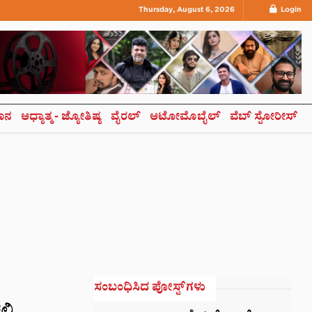
Thursday, August 6, 2026
Login
ಞಾನ
ಆಧ್ಯಾತ್ಮ- ಜ್ಯೋತಿಷ್ಯ
ವೈರಲ್
ಆಟೋಮೊಬೈಲ್
ವೆಬ್ ಸ್ಟೋರೀಸ್
ಸಂಬಂಧಿಸಿದ ಪೋಸ್ಟ್‌ಗಳು