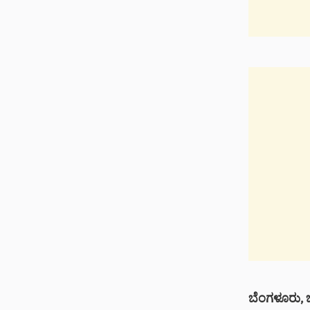
ಬೆಂಗಳೂರು, ಜ