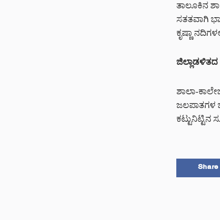
ತಾಲೂಕಿನ ಶಾ
ಸತತವಾಗಿ ಭಾರ
ಕೃಷ್ಣಾ ನದಿಗಳ
ಜಿಲ್ಲಾಡಳಿತದ ಮ
ಶಾಲಾ-ಕಾಲೇಜು
ಜಲಪಾತಗಳ ಬಳ
ಕಟ್ಟುನಿಟ್ಟಿ
Share