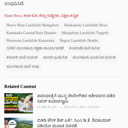
ಸಂಭವಿಸಿದೆ.
C
Flash News
,
ಕರ್ನಾಟಕ
,
ಜಿಲ್ಲಾ ಸುದ್ದಿಗಳು
,
ದಕ್ಷಿಣ ಕನ್ನಡ
a
T
Heavy Rain Landslide Mangalore
Kankanady Landslide News
t
a
e
Karnataka Coastal Rain Disaster
Mangaluru Landslide Tragedy
g
g
s
Monsoon Landslide Karnataka
Naguri Landslide Deaths
o
:
r
SDRF ಮಂಗಳೂರು ರಕ್ಷಣಾ ಕಾರ್ಯಾಚರಣೆ
ಕಂಕನಾಡಿ ಮನೆ ಕುಸಿತ
i
e
ಕರಾವಳಿ ಮಳೆ ದುರಂತ
ನಾಗುರಿ ಭೂಕುಸಿತ
ಮಂಗಳೂರು ಭೂಕುಸಿತ ದುರಂತ
s
ಮಂಗಳೂರು ಮಳೆ ಸಾವು
:
Related Content
ಪಾದಯಾತ್ರೆಗೆ ಮುನ್ನ ದೇವೇಗೌಡರ ಆಶೀರ್ವಾದ ಪಡೆದ
ನಿಖಿಲ್ ಕುಮಾರಸ್ವಾಮಿ
BY
ದಿಶಾ ಕೆ. ಎಸ್.
AUGUST 9, 2026 - 12:23 PM
ಬಿಡದಿ ಟೌನ್ ಶಿಪ್ ಏಕೆ?: ಸಿಎಂ ಡಿ.ಕೆ. ಶಿವಕುಮಾರ್‌
ವಿಡಿಯೋ ಮೂಲಕ ವಿವರಣೆ