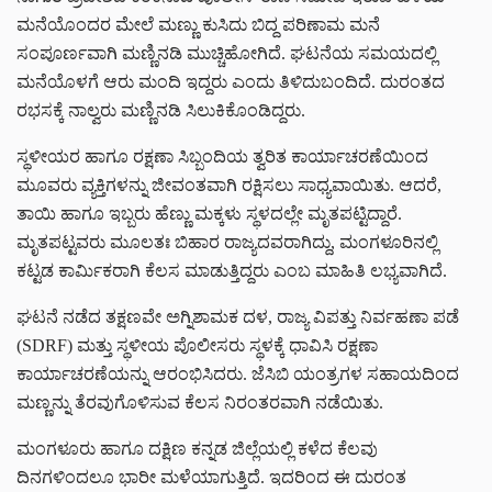
ಮನೆಯೊಂದರ ಮೇಲೆ ಮಣ್ಣು ಕುಸಿದು ಬಿದ್ದ ಪರಿಣಾಮ ಮನೆ
ಸಂಪೂರ್ಣವಾಗಿ ಮಣ್ಣಿನಡಿ ಮುಚ್ಚಿಹೋಗಿದೆ. ಘಟನೆಯ ಸಮಯದಲ್ಲಿ
ಮನೆಯೊಳಗೆ ಆರು ಮಂದಿ ಇದ್ದರು ಎಂದು ತಿಳಿದುಬಂದಿದೆ. ದುರಂತದ
ರಭಸಕ್ಕೆ ನಾಲ್ವರು ಮಣ್ಣಿನಡಿ ಸಿಲುಕಿಕೊಂಡಿದ್ದರು.
ಸ್ಥಳೀಯರ ಹಾಗೂ ರಕ್ಷಣಾ ಸಿಬ್ಬಂದಿಯ ತ್ವರಿತ ಕಾರ್ಯಾಚರಣೆಯಿಂದ
ಮೂವರು ವ್ಯಕ್ತಿಗಳನ್ನು ಜೀವಂತವಾಗಿ ರಕ್ಷಿಸಲು ಸಾಧ್ಯವಾಯಿತು. ಆದರೆ,
ತಾಯಿ ಹಾಗೂ ಇಬ್ಬರು ಹೆಣ್ಣು ಮಕ್ಕಳು ಸ್ಥಳದಲ್ಲೇ ಮೃತಪಟ್ಟಿದ್ದಾರೆ.
ಮೃತಪಟ್ಟವರು ಮೂಲತಃ ಬಿಹಾರ ರಾಜ್ಯದವರಾಗಿದ್ದು, ಮಂಗಳೂರಿನಲ್ಲಿ
ಕಟ್ಟಡ ಕಾರ್ಮಿಕರಾಗಿ ಕೆಲಸ ಮಾಡುತ್ತಿದ್ದರು ಎಂಬ ಮಾಹಿತಿ ಲಭ್ಯವಾಗಿದೆ.
ಘಟನೆ ನಡೆದ ತಕ್ಷಣವೇ ಅಗ್ನಿಶಾಮಕ ದಳ, ರಾಜ್ಯ ವಿಪತ್ತು ನಿರ್ವಹಣಾ ಪಡೆ
(SDRF) ಮತ್ತು ಸ್ಥಳೀಯ ಪೊಲೀಸರು ಸ್ಥಳಕ್ಕೆ ಧಾವಿಸಿ ರಕ್ಷಣಾ
ಕಾರ್ಯಾಚರಣೆಯನ್ನು ಆರಂಭಿಸಿದರು. ಜೆಸಿಬಿ ಯಂತ್ರಗಳ ಸಹಾಯದಿಂದ
ಮಣ್ಣನ್ನು ತೆರವುಗೊಳಿಸುವ ಕೆಲಸ ನಿರಂತರವಾಗಿ ನಡೆಯಿತು.
ಮಂಗಳೂರು ಹಾಗೂ ದಕ್ಷಿಣ ಕನ್ನಡ ಜಿಲ್ಲೆಯಲ್ಲಿ ಕಳೆದ ಕೆಲವು
ದಿನಗಳಿಂದಲೂ ಭಾರೀ ಮಳೆಯಾಗುತ್ತಿದೆ. ಇದರಿಂದ ಈ ದುರಂತ