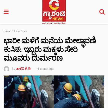
Home
Flash News
ಭಾರೀ ಮಳೆಗೆ ಮನೆಯ ಮೇಲ್ಛಾವಣಿ
ಕುಸಿತ: ಇಬ್ಬರು ಮಕ್ಕಳು ಸೇರಿ
ಮೂವರು ದುರ್ಮರಣ
By
ಶಾಲಿನಿ ಕೆ. ಡಿ
1 month Ago