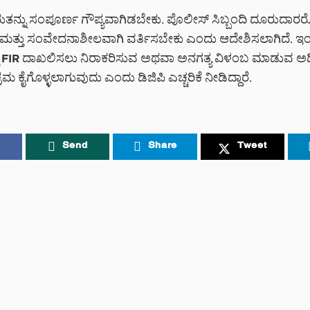
ುರುತನ್ನು ಸಂಪೂರ್ಣ ಗೌಪ್ಯವಾಗಿಡಬೇಕು. ಪೊಲೀಸ್ ಸಿಬ್ಬಂದಿ ದೂರುದಾರರ
್ತು ಸಂವೇದನಾಶೀಲವಾಗಿ ವರ್ತಿಸಬೇಕು ಎಂದು ಆದೇಶಿಸಲಾಗಿದೆ.
ಇ
ಲಿ FIR ದಾಖಲಿಸಲು ನಿರಾಕರಿಸುವ ಅಥವಾ ಅನಗತ್ಯ ವಿಳಂಬ ಮಾಡುವ ಅಧ
ು ಕ್ರಮ ಕೈಗೊಳ್ಳಲಾಗುವುದು ಎಂದು ಡಿಜಿಪಿ ಎಚ್ಚರಿಕೆ ನೀಡಿದ್ದಾರೆ.
Send
Share
Tweet