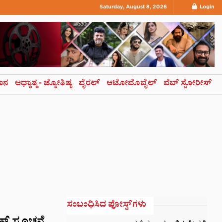
Saturday, August 8, 2026
Login
ಞಾನ
ಆಧ್ಯಾತ್ಮ- ಜ್ಯೋತಿಷ್ಯ
ವೈರಲ್
ಆಟೋಮೊಬೈಲ್
ವೆಬ್ ಸ್ಟೋರೀಸ್
ಸಂಬಂಧಿಸಿದ ಪೋಸ್ಟ್‌ಗಳು