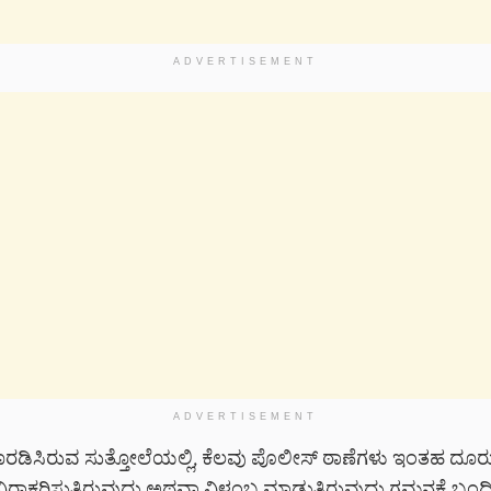
ADVERTISEMENT
ADVERTISEMENT
ೊರಡಿಸಿರುವ ಸುತ್ತೋಲೆಯಲ್ಲಿ, ಕೆಲವು ಪೊಲೀಸ್ ಠಾಣೆಗಳು ಇಂತಹ ದೂರು