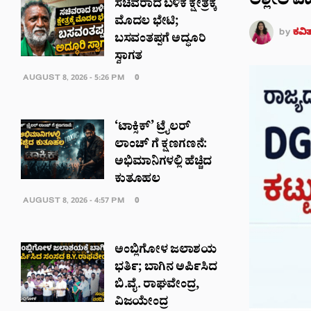
ಅಶ್ಲೀಲ ವ
ಸಚಿವರಾದ ಬಳಿಕ ಕ್ಷೇತ್ರಕ್ಕೆ
ಮೊದಲ ಭೇಟಿ;
by
ಕವಿ
ಬಸವಂತಪ್ಪಗೆ ಅದ್ಧೂರಿ
ಸ್ವಾಗತ
AUGUST 8, 2026 - 5:26 PM
0
‘ಟಾಕ್ಸಿಕ್’ ಟ್ರೈಲರ್‌
ಲಾಂಚ್ ಗೆ ಕ್ಷಣಗಣನೆ:
ಅಭಿಮಾನಿಗಳಲ್ಲಿ ಹೆಚ್ಚಿದ
ಕುತೂಹಲ
AUGUST 8, 2026 - 4:57 PM
0
ಅಂಬ್ಲಿಗೋಳ ಜಲಾಶಯ
ಭರ್ತಿ; ಬಾಗಿನ ಅರ್ಪಿಸಿದ
ಬಿ.ವೈ. ರಾಘವೇಂದ್ರ,
ವಿಜಯೇಂದ್ರ