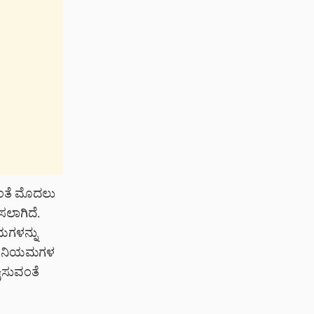
ಗದಂತೆ ಮೊದಲು
ಲಾಗಿದೆ.
ಯಗಳನ್ನು
ಐಟಿ ನಿಯಮಗಳ
ಷಿಸುವಂತೆ