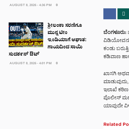
AUGUST 8, 2026 - 4:36 PM
0
ಶ್ರೀಲಂಕಾ ಸರಣಿಗೂ
ಬೆಂಗಳೂರು:
ತ
ಮುನ್ನ ಟೀಂ
ಇಂಡಿಯಾಗೆ ಆಘಾತ:
ವಿಡಿಯೋವನ್ನ
ಗಾಯದಿಂದ ಸಾಯಿ
ಕಂಡು ಬರುತ್ತಿ
ಸುದರ್ಶನ್ ಔಟ್
ಕಡಿವಾಣ ಹಾಕ
AUGUST 8, 2026 - 4:01 PM
0
ಖಾಸಗಿ ಅಥವಾ
ಮಾಡುವುದು, ರಿ
ಇಲಾಖೆ ಕಠಿಣ 
ಪೊಲೀಸ್ ಮಹಾನ
ಯಾವುದೇ ವಿಳಂ
Related
Po