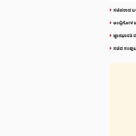
ಸಚಿವರಾದ ಬಳಿಕ
ಅಂಬ್ಲಿಗೋಳ ಜ
ಜ್ಞಾನಭಾರತಿ ರ
ಸಚಿವ ಸಂಪುಟದಲ