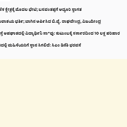
 ಕ್ಷೇತ್ರಕ್ಕೆ ಮೊದಲ ಭೇಟಿ; ಬಸವಂತಪ್ಪಗೆ ಅದ್ಧೂರಿ ಸ್ವಾಗತ
ಲಾಶಯ ಭರ್ತಿ; ಬಾಗಿನ ಅರ್ಪಿಸಿದ ಬಿ.ವೈ. ರಾಘವೇಂದ್ರ, ವಿಜಯೇಂದ್ರ
ಸ್ತೆ ಅಪಘಾತದಲ್ಲಿ ವಿದ್ಯಾರ್ಥಿನಿ ಸಾ*ವು: ಕುಟುಂಬಕ್ಕೆ ಸರ್ಕಾರದಿಂದ 10 ಲಕ್ಷ ಪರಿಹಾರ
್ಲಿ ಮಹಿಳೆಯರಿಗೆ ಸ್ಥಾನ ಸಿಗಲಿದೆ: ಸಿಎಂ ಡಿಕೆಶಿ ಭರವಸೆ