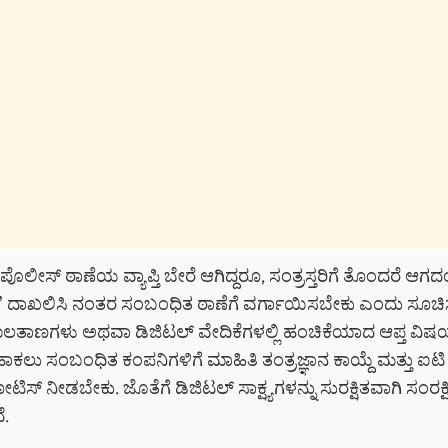
ೊಲೀಸ್ ಠಾಣೆಯ ವ್ಯಾಪ್ತಿ ಬೇರೆ ಆಗಿದ್ದರೂ, ಸಂತ್ರಸ್ತರಿಗೆ ತೊಂದರೆ ಆ
 ದಾಖಲಿಸಿ ನಂತರ ಸಂಬಂಧಿತ ಠಾಣೆಗೆ ವರ್ಗಾಯಿಸಬೇಕು ಎಂದು ಸೂಚಿಸ
ಲತಾಣಗಳು ಅಥವಾ ಡಿಜಿಟಲ್ ವೇದಿಕೆಗಳಲ್ಲಿ ಹಂಚಿಕೆಯಾದ ಆಪ್ತ ವಿಷ
ುಹಾಕಲು ಸಂಬಂಧಿತ ಕಂಪನಿಗಳಿಗೆ ಮಾಹಿತಿ ತಂತ್ರಜ್ಞಾನ ಕಾಯ್ದೆ ಮತ್ತು 
ಿಸ್ ನೀಡಬೇಕು. ಜೊತೆಗೆ ಡಿಜಿಟಲ್ ಸಾಕ್ಷ್ಯಗಳನ್ನು ಸುರಕ್ಷಿತವಾಗಿ ಸಂರಕ್
ೆ.