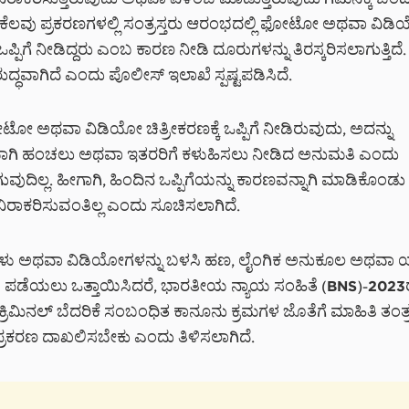
ರಾಕರಿಸುತ್ತಿರುವುದು ಅಥವಾ ವಿಳಂಬ ಮಾಡುತ್ತಿರುವುದು ಗಮನಕ್ಕೆ ಬಂದ
. ಕೆಲವು ಪ್ರಕರಣಗಳಲ್ಲಿ ಸಂತ್ರಸ್ತರು ಆರಂಭದಲ್ಲಿ ಫೋಟೋ ಅಥವಾ ವಿಡ
ೆ ಒಪ್ಪಿಗೆ ನೀಡಿದ್ದರು ಎಂಬ ಕಾರಣ ನೀಡಿ ದೂರುಗಳನ್ನು ತಿರಸ್ಕರಿಸಲಾಗುತ್ತಿದೆ
ುದ್ಧವಾಗಿದೆ ಎಂದು ಪೊಲೀಸ್ ಇಲಾಖೆ ಸ್ಪಷ್ಟಪಡಿಸಿದೆ.
 ಫೋಟೋ ಅಥವಾ ವಿಡಿಯೋ ಚಿತ್ರೀಕರಣಕ್ಕೆ ಒಪ್ಪಿಗೆ ನೀಡಿರುವುದು, ಅದನ್ನು
ಾಗಿ ಹಂಚಲು ಅಥವಾ ಇತರರಿಗೆ ಕಳುಹಿಸಲು ನೀಡಿದ ಅನುಮತಿ ಎಂದು
ವುದಿಲ್ಲ. ಹೀಗಾಗಿ, ಹಿಂದಿನ ಒಪ್ಪಿಗೆಯನ್ನು ಕಾರಣವನ್ನಾಗಿ ಮಾಡಿಕೊಂಡು
ಿರಾಕರಿಸುವಂತಿಲ್ಲ ಎಂದು ಸೂಚಿಸಲಾಗಿದೆ.
ರಗಳು ಅಥವಾ ವಿಡಿಯೋಗಳನ್ನು ಬಳಸಿ ಹಣ, ಲೈಂಗಿಕ ಅನುಕೂಲ ಅಥವಾ
ಪಡೆಯಲು ಒತ್ತಾಯಿಸಿದರೆ, ಭಾರತೀಯ ನ್ಯಾಯ ಸಂಹಿತೆ (BNS)-2023ರ
 ಕ್ರಿಮಿನಲ್ ಬೆದರಿಕೆ ಸಂಬಂಧಿತ ಕಾನೂನು ಕ್ರಮಗಳ ಜೊತೆಗೆ ಮಾಹಿತಿ ತಂತ್ರ
ಪ್ರಕರಣ ದಾಖಲಿಸಬೇಕು ಎಂದು ತಿಳಿಸಲಾಗಿದೆ.