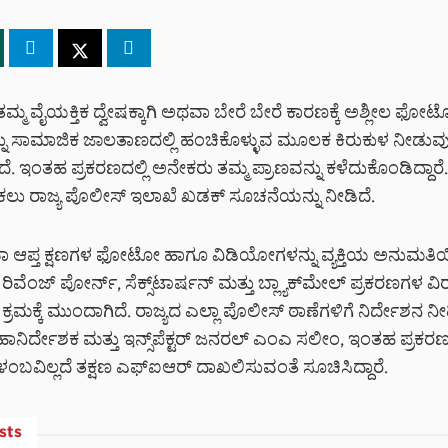
ಮ್ಮ ವೈಯಕ್ತಿಕ ದ್ವೇಷಕ್ಕಾಗಿ ಅಥವಾ ಬೇರೆ ಬೇರೆ ಕಾರಣಕ್ಕೆ ಅಶ್ಲೀಲ ಫೋ
ು ಸಾಮಾಜಿಕ ಜಾಲತಾಣದಲ್ಲಿ ಹಂಚಿಕೊಳ್ಳುವ ಮೂಲಕ ಕಿರುಕುಳ ನೀಡುವುದು
ದೆ. ಇಂತಹ ಪ್ರಕರಣದಲ್ಲಿ ಅನೇಕರು ತಮ್ಮ ಪ್ರಾಣವನ್ನು ಕಳೆದುಕೊಂಡಿದ್ದಾರೆ. 
ಲು ರಾಜ್ಯ ಪೊಲೀಸ್ ಇಲಾಖೆ ಖಡಕ್‌ ಸೂಚನೆಯನ್ನು ನೀಡಿದೆ.
 ಆಪ್ತ ಕ್ಷಣಗಳ ಫೋಟೋ ಹಾಗೂ ವಿಡಿಯೋಗಳನ್ನು ವ್ಯಕ್ತಿಯ ಅನುಮತಿಯಿಲ
ವೆಂಜ್ ಪೋರ್ನ್, ಸೆಕ್ಸ್‌ಟಾರ್ಷನ್ ಮತ್ತು ಬ್ಲ್ಯಾಕ್‌ಮೇಲ್ ಪ್ರಕರಣಗಳ ವಿ
ಕ್ರಮಕ್ಕೆ ಮುಂದಾಗಿದೆ.
ರಾಜ್ಯದ ಎಲ್ಲಾ ಪೊಲೀಸ್ ಠಾಣೆಗಳಿಗೆ ನಿರ್ದೇಶನ ನ
ಿರ್ದೇಶಕ ಮತ್ತು ಇನ್ಸ್‌ಪೆಕ್ಟರ್ ಜನರಲ್ ಎಂಎ ಸಲೀಂ, ಇಂತಹ ಪ್ರಕರಣಗ
ಬವಿಲ್ಲದೆ ತಕ್ಷಣ ಎಫ್‌ಐಆರ್ ದಾಖಲಿಸುವಂತೆ ಸೂಚಿಸಿದ್ದಾರೆ.
sts