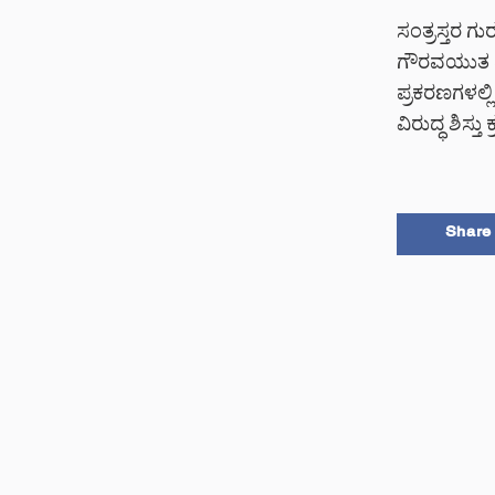
ಸಂತ್ರಸ್ತರ ಗ
ಗೌರವಯುತ ಮತ
ಪ್ರಕರಣಗಳಲ್
ವಿರುದ್ಧ ಶಿಸ್ತ
Share