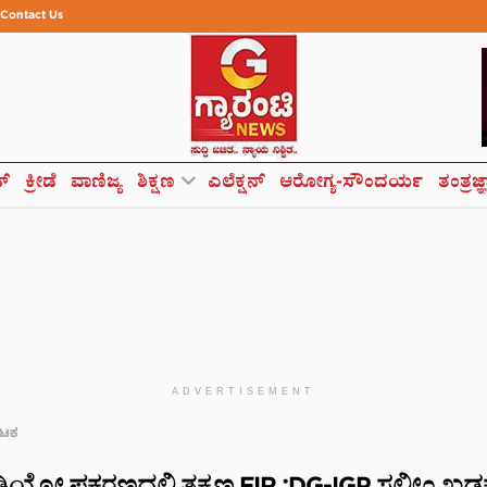
Contact Us
ಸ್
ಕ್ರೀಡೆ
ವಾಣಿಜ್ಯ
ಶಿಕ್ಷಣ
ಎಲೆಕ್ಷನ್
ಆರೋಗ್ಯ-ಸೌಂದರ್ಯ
ತಂತ್ರಜ್
ADVERTISEMENT
ಾಟಕ