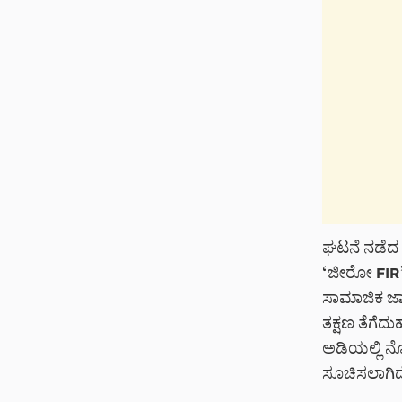
ಘಟನೆ ನಡೆದ ಪ
‘ಜೀರೋ FIR’
ಸಾಮಾಜಿಕ ಜಾ
ತಕ್ಷಣ ತೆಗೆದ
ಅಡಿಯಲ್ಲಿ ನೋಟ
ಸೂಚಿಸಲಾಗಿದ