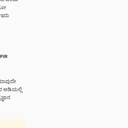
ಿದೆ ಎಂದು
ಿಯೋ
. ಇದು
 FIR
 ಯಾವುದೇ
 ಅಡಿಯಲ್ಲಿ
ಜ್ಞಾನ