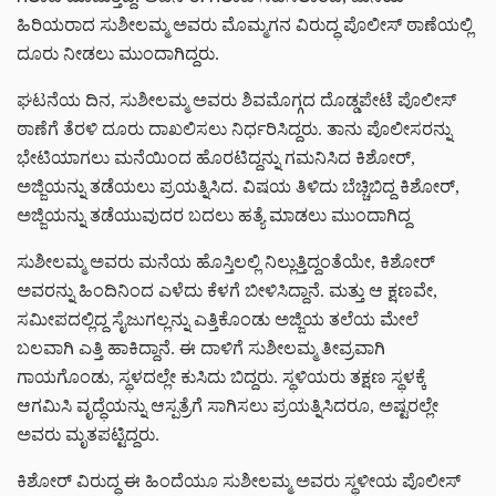
ಹಿರಿಯರಾದ ಸುಶೀಲಮ್ಮ ಅವರು ಮೊಮ್ಮಗನ ವಿರುದ್ಧ ಪೊಲೀಸ್ ಠಾಣೆಯಲ್ಲಿ
ದೂರು ನೀಡಲು ಮುಂದಾಗಿದ್ದರು.
ಘಟನೆಯ ದಿನ, ಸುಶೀಲಮ್ಮ ಅವರು ಶಿವಮೊಗ್ಗದ ದೊಡ್ಡಪೇಟೆ ಪೊಲೀಸ್
ಠಾಣೆಗೆ ತೆರಳಿ ದೂರು ದಾಖಲಿಸಲು ನಿರ್ಧರಿಸಿದ್ದರು. ತಾನು ಪೊಲೀಸರನ್ನು
ಭೇಟಿಯಾಗಲು ಮನೆಯಿಂದ ಹೊರಟಿದ್ದನ್ನು ಗಮನಿಸಿದ ಕಿಶೋರ್,
ಅಜ್ಜಿಯನ್ನು ತಡೆಯಲು ಪ್ರಯತ್ನಿಸಿದ. ವಿಷಯ ತಿಳಿದು ಬೆಚ್ಚಿಬಿದ್ದ ಕಿಶೋರ್,
ಅಜ್ಜಿಯನ್ನು ತಡೆಯುವುದರ ಬದಲು ಹತ್ಯೆ ಮಾಡಲು ಮುಂದಾಗಿದ್ದ
ಸುಶೀಲಮ್ಮ ಅವರು ಮನೆಯ ಹೊಸ್ತಿಲಲ್ಲಿ ನಿಲ್ಲುತ್ತಿದ್ದಂತೆಯೇ, ಕಿಶೋರ್
ಅವರನ್ನು ಹಿಂದಿನಿಂದ ಎಳೆದು ಕೆಳಗೆ ಬೀಳಿಸಿದ್ದಾನೆ. ಮತ್ತು ಆ ಕ್ಷಣವೇ,
ಸಮೀಪದಲ್ಲಿದ್ದ ಸೈಜುಗಲ್ಲನ್ನು ಎತ್ತಿಕೊಂಡು ಅಜ್ಜಿಯ ತಲೆಯ ಮೇಲೆ
ಬಲವಾಗಿ ಎತ್ತಿ ಹಾಕಿದ್ದಾನೆ. ಈ ದಾಳಿಗೆ ಸುಶೀಲಮ್ಮ ತೀವ್ರವಾಗಿ
ಗಾಯಗೊಂಡು, ಸ್ಥಳದಲ್ಲೇ ಕುಸಿದು ಬಿದ್ದರು. ಸ್ಥಳಿಯರು ತಕ್ಷಣ ಸ್ಥಳಕ್ಕೆ
ಆಗಮಿಸಿ ವೃದ್ಧೆಯನ್ನು ಆಸ್ಪತ್ರೆಗೆ ಸಾಗಿಸಲು ಪ್ರಯತ್ನಿಸಿದರೂ, ಅಷ್ಟರಲ್ಲೇ
ಅವರು ಮೃತಪಟ್ಟಿದ್ದರು.
ಕಿಶೋರ್ ವಿರುದ್ಧ ಈ ಹಿಂದೆಯೂ ಸುಶೀಲಮ್ಮ ಅವರು ಸ್ಥಳೀಯ ಪೊಲೀಸ್