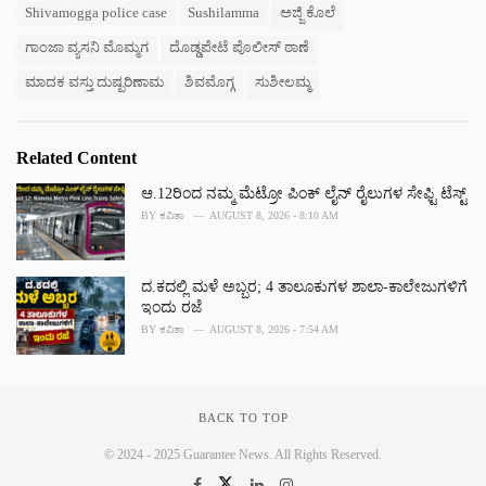
s
Shivamogga police case
Sushilamma
ಅಜ್ಜಿ ಕೊಲೆ
o
:
r
ಗಾಂಜಾ ವ್ಯಸನಿ ಮೊಮ್ಮಗ
ದೊಡ್ಡಪೇಟೆ ಪೊಲೀಸ್ ಠಾಣೆ
i
e
ಮಾದಕ ವಸ್ತು ದುಷ್ಪರಿಣಾಮ
ಶಿವಮೊಗ್ಗ
ಸುಶೀಲಮ್ಮ
s
:
Related Content
ಆ.12ರಿಂದ ನಮ್ಮ ಮೆಟ್ರೋ ಪಿಂಕ್ ಲೈನ್ ರೈಲುಗಳ ಸೇಫ್ಟಿ ಟೆಸ್ಟ್
BY
ಕವಿತಾ
AUGUST 8, 2026 - 8:10 AM
ದ.ಕದಲ್ಲಿ ಮಳೆ ಅಬ್ಬರ; 4 ತಾಲೂಕುಗಳ ಶಾಲಾ-ಕಾಲೇಜುಗಳಿಗೆ
ಇಂದು ರಜೆ
BY
ಕವಿತಾ
AUGUST 8, 2026 - 7:54 AM
BACK TO TOP
© 2024 - 2025 Guarantee News. All Rights Reserved.