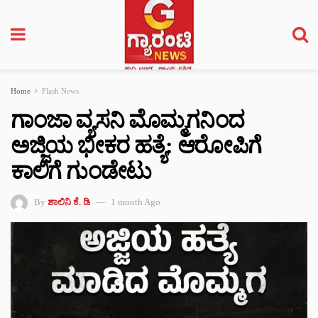
Home
Flash News
ಗಾಂಜಾ ವ್ಯಸನಿ ಮೊಮ್ಮಗನಿಂದ
ಅಜ್ಜಿಯ ಭೀಕರ ಹತ್ಯೆ: ಆರೋಪಿಗೆ
ಕಾಲಿಗೆ ಗುಂಡೇಟು
By
ಶಾಲಿನಿ ಕೆ. ಡಿ
1 month Ago