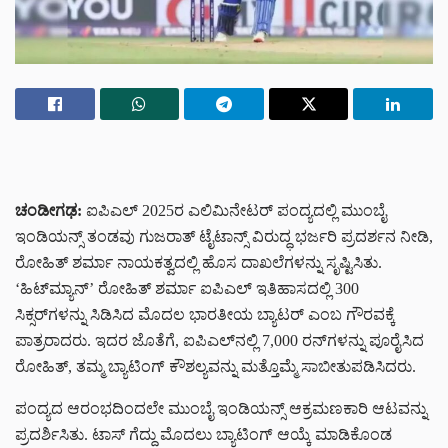
ಚಂಡೀಗಢ:
ಐಪಿಎಲ್ 2025ರ ಎಲಿಮಿನೇಟರ್ ಪಂದ್ಯದಲ್ಲಿ ಮುಂಬೈ
ಇಂಡಿಯನ್ಸ್ ತಂಡವು ಗುಜರಾತ್ ಟೈಟಾನ್ಸ್ ವಿರುದ್ಧ ಭರ್ಜರಿ ಪ್ರದರ್ಶನ ನೀಡಿ,
ರೋಹಿತ್ ಶರ್ಮಾ ನಾಯಕತ್ವದಲ್ಲಿ ಹೊಸ ದಾಖಲೆಗಳನ್ನು ಸೃಷ್ಟಿಸಿತು.
‘ಹಿಟ್‌ಮ್ಯಾನ್’ ರೋಹಿತ್ ಶರ್ಮಾ ಐಪಿಎಲ್ ಇತಿಹಾಸದಲ್ಲಿ 300
ಸಿಕ್ಸರ್‌ಗಳನ್ನು ಸಿಡಿಸಿದ ಮೊದಲ ಭಾರತೀಯ ಬ್ಯಾಟರ್ ಎಂಬ ಗೌರವಕ್ಕೆ
ಪಾತ್ರರಾದರು. ಇದರ ಜೊತೆಗೆ, ಐಪಿಎಲ್‌ನಲ್ಲಿ 7,000 ರನ್‌ಗಳನ್ನು ಪೂರೈಸಿದ
ರೋಹಿತ್, ತಮ್ಮ ಬ್ಯಾಟಿಂಗ್ ಕೌಶಲ್ಯವನ್ನು ಮತ್ತೊಮ್ಮೆ ಸಾಬೀತುಪಡಿಸಿದರು.
ಪಂದ್ಯದ ಆರಂಭದಿಂದಲೇ ಮುಂಬೈ ಇಂಡಿಯನ್ಸ್ ಆಕ್ರಮಣಕಾರಿ ಆಟವನ್ನು
ಪ್ರದರ್ಶಿಸಿತು. ಟಾಸ್ ಗೆದ್ದು ಮೊದಲು ಬ್ಯಾಟಿಂಗ್ ಆಯ್ಕೆ ಮಾಡಿಕೊಂಡ