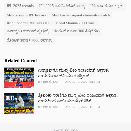
a
T
IPL 2025 records
IPL 2025 ಎಲಿಮಿನೇಟರ್ ಪಂದ್ಯ
IPL ದಾಖಲೆಗಳು ಕನ್ನಡ
t
a
e
Most sixes in IPL history
Mumbai vs Gujarat eliminator match
g
g
s
o
Rohit Sharma 300 sixes IPL
Rohit Sharma 7000 runs
:
r
ಮುಂಬೈ vs ಗುಜರಾತ್ ಹೈಲೈಟ್ಸ್
ರೋಹಿತ್ ಶರ್ಮಾ 300 ಸಿಕ್ಸರ್‌ಗಳು
i
e
ರೋಹಿತ್ ಶರ್ಮಾ 7000 ರನ್‌ಗಳು
s
:
Related Content
ಏಷ್ಯಾಕಪ್‌ಗೂ ಮುನ್ನ ಟೀಂ ಇಂಡಿಯಾಗೆ ಆಘಾತ:
ಗಾಯಗೊಂಡ ಜೆಮಿಮಾ ರೊಡ್ರಿಗಸ್
BY
ದಿಶಾ ಕೆ. ಎಸ್.
AUGUST 8, 2026 - 9:13 PM
ಶ್ರೀಲಂಕಾ ಸರಣಿಗೂ ಮುನ್ನ ಟೀಂ ಇಂಡಿಯಾಗೆ ಆಘಾತ:
ಗಾಯದಿಂದ ಸಾಯಿ ಸುದರ್ಶನ್ ಔಟ್
BY
ದಿಶಾ ಕೆ. ಎಸ್.
AUGUST 8, 2026 - 4:01 PM
BACK TO TOP