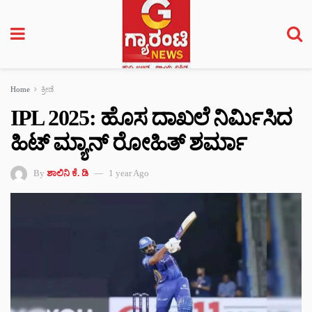
Home
ಕ್ರೀಡೆ
IPL 2025: ಹೊಸ ದಾಖಲೆ ನಿರ್ಮಿಸಿದ
ಹಿಟ್ ಮ್ಯಾನ್ ರೋಹಿತ್ ಶರ್ಮಾ
By
ಶಾಲಿನಿ ಕೆ. ಡಿ
1 year Ago