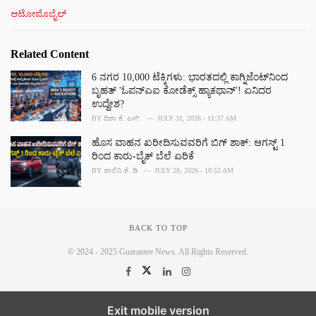
C
ಆಟೋಮೊಬೈಲ್
a
t
e
Related Content
g
o
6 ನಗರ 10,000 ಟೆಕ್ಕಿಗಳು: ಭಾರತದಲ್ಲಿ ಕಾಗ್ನಿಜೆಂಟ್‌ನಿಂದ
r
ಬೃಹತ್ 'ಓಪನ್‌ಎಐ ಕೋಡೆಕ್ಸ್‌ ಹ್ಯಾಕಥಾನ್'! ಏನಿದರ
i
ಉದ್ದೇಶ?
e
BY
ದಿಶಾ ಕೆ. ಎಸ್.
JULY 31, 2026 - 11:37 AM
s
:
ಹೊಸ ವಾಹನ ಖರೀದಿಸುವವರಿಗೆ ಬಿಗ್ ಶಾಕ್‌: ಆಗಸ್ಟ್ 1
ರಿಂದ ಕಾರು-ಬೈಕ್ ಬೆಲೆ ಏರಿಕೆ
BY
ಶಾಲಿನಿ ಕೆ. ಡಿ
JULY 28, 2026 - 10:52 AM
BACK TO TOP
© 2024 - 2025 Guarantee News. All Rights Reserved.
Exit mobile version