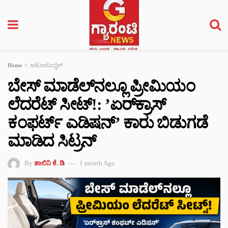
Home
ಆಟೋಮೊಬೈಲ್
ಬೇಸ್ ಮಾಡೆಲ್‌ನಲ್ಲೂ ಪ್ರೀಮಿಯಂ
ಲೆದರೆಟ್ ಸೀಟ್‌!: ʼಏರ್‌ಕ್ರಾಸ್
ಕಂಫರ್ಟ್ ಎಡಿಷನ್’ ಕಾರು ಬಿಡುಗಡೆ
ಮಾಡಿದ ಸಿಟ್ರನ್‌
By
ಶಾಲಿನಿ ಕೆ. ಡಿ
1 month Ago