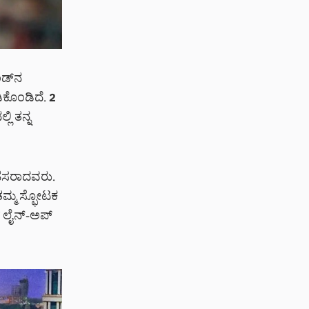
ಂಡ್‌ನ
ಿಕೊಂಡಿದೆ. 2
ಲಿ ತನ್ನ
 ಹೆಸರಾದವರು.
ಿ ತಮ್ಮ ಸ್ಫೋಟಕ
್ ಲೈನ್-ಅಪ್