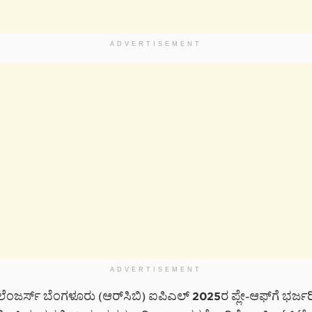
ADVERTISEMENT
ADVERTISEMENT
ಜರ್ಸ್ ಬೆಂಗಳೂರು (ಆರ್‌ಸಿಬಿ) ಐಪಿಎಲ್ 2025ರ ಪ್ಲೇ-ಆಫ್‌ಗೆ ಭರ್ಜ