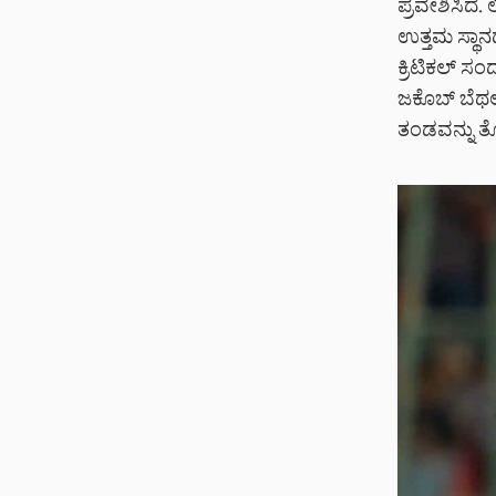
ಪ್ರವೇಶಿಸಿದೆ.
ಉತ್ತಮ ಸ್ಥಾನದ
ಕ್ರಿಟಿಕಲ್ ಸಂ
ಜಕೊಬ್ ಬೆಥಲ್
ತಂಡವನ್ನು ತೊ