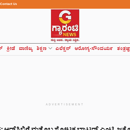
Contact Us
ಸ್
ಕ್ರೀಡೆ
ವಾಣಿಜ್ಯ
ಶಿಕ್ಷಣ
ಎಲೆಕ್ಷನ್
ಆರೋಗ್ಯ-ಸೌಂದರ್ಯ
ತಂತ್ರಜ್
ADVERTISEMENT