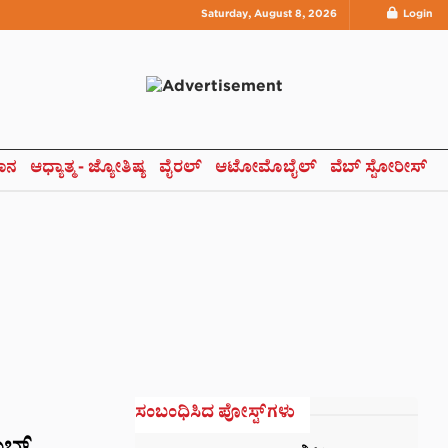
Saturday, August 8, 2026
Login
ಞಾನ
ಆಧ್ಯಾತ್ಮ- ಜ್ಯೋತಿಷ್ಯ
ವೈರಲ್
ಆಟೋಮೊಬೈಲ್
ವೆಬ್ ಸ್ಟೋರೀಸ್
ಸಂಬಂಧಿಸಿದ ಪೋಸ್ಟ್‌ಗಳು