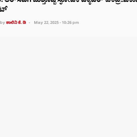
 ಆರ್‌ಸಿಬಿಗೆ ಮತ್ತೊಬ್ಬ ಸ್ಫೋಟಕ ಬ್ಯಾಟರ್​ ಎಂಟ್ರಿ..ಜ
ಟ್
by
ಶಾಲಿನಿ ಕೆ. ಡಿ
May 22, 2025 - 10:26 pm