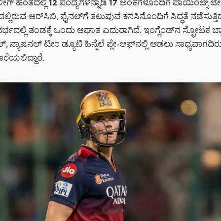
 ಲೀಗ್ ಹಂತದಲ್ಲಿ 12 ಪಂದ್ಯಗಳನ್ನಾಡಿ 17 ಅಂಕಗಳೊಂದಿಗೆ ಪಾಯಿಂಟ್ಸ್ ಟೇಬ
ಲ್ಲಿರುವ ಆರ್‌ಸಿಬಿ, ಫೈನಲ್‌ಗೆ ತಲುಪುವ ಕನಸಿನೊಂದಿಗೆ ಸಿದ್ಧತೆ ನಡೆಸುತ್ತಿ
ದರ್ಭದಲ್ಲಿ ತಂಡಕ್ಕೆ ಒಂದು ಆಘಾತ ಎದುರಾಗಿದೆ. ಇಂಗ್ಲೆಂಡ್‌ನ ಸ್ಫೋಟಕ ಬ್
, ನ್ಯಾಷನಲ್ ಟೀಂ ಡ್ಯೂಟಿ ಹಿನ್ನೆಲೆ ಪ್ಲೇ-ಆಫ್‌ನಲ್ಲಿ ಆಡಲು ಸಾಧ್ಯವಾಗದ
ರೆಯಲಿದ್ದಾರೆ.