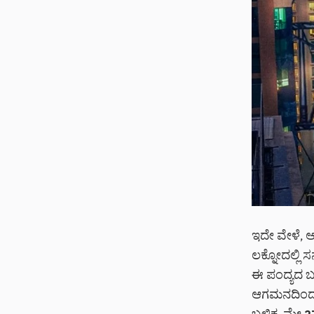
ಇದೇ ವೇಳೆ, ಆ
ಲಕ್ನೋದಲ್ಲಿ ಸ
ಈ ಪಂದ್ಯದ ಬಳ
ಆಗಮನದಿಂದ ತ