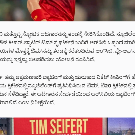
ಿ ಮತ್ತೊಬ್ಬ ಸ್ಫೋಟಕ ಆಟಗಾರನನ್ನು ತಂಡಕ್ಕೆ ಸೇರಿಸಿಕೊಂಡಿದೆ. ನ್ಯೂಜಿಲೆ
ೆಟ್ ಕೀಪರ್-ಬ್ಯಾಟರ್ ಟಿಮ್ ಸೈಫರ್ಟ್‌ನೊಂದಿಗೆ ಆರ್‌ಸಿಬಿ ಒಪ್ಪಂದ ಮಾಡ
ಳ ಮೊತ್ತಕ್ಕೆ ಟಿಮ್‌ನನ್ನು ತಂಡಕ್ಕೆ ಕರೆತಂದಿರುವ ಆರ್‌ಸಿಬಿ, ಪ್ಲೇ-ಆಫ್‌ನಲ್
ಕ್ತಿಯನ್ನು ಇನ್ನಷ್ಟು ಬಲಪಡಿಸಲು ಯೋಜನೆ ರೂಪಿಸಿದೆ.
್, ತಮ್ಮ ಆಕ್ರಮಣಕಾರಿ ಬ್ಯಾಟಿಂಗ್ ಮತ್ತು ಚುರುಕಾದ ವಿಕೆಟ್ ಕೀಪಿಂಗ್‌ಗೆ
 ಕ್ರಿಕೆಟ್‌ನಲ್ಲಿ ನ್ಯೂಜಿಲೆಂಡ್‌ಗೆ ಪ್ರತಿನಿಧಿಸಿರುವ ಟಿಮ್, ಟಿ20 ಕ್ರಿಕೆಟ್‌ನಲ್ಲ
 ಸೆಳೆದಿದ್ದಾರೆ. ಈ ಆಟಗಾರನ ಸೇರ್ಪಡೆಯಿಂದ ಆರ್‌ಸಿಬಿಯ ಬ್ಯಾಟಿಂಗ
ಟಿಯಾಗಲಿದೆ ಎಂಬ ನಿರೀಕ್ಷೆಯಿದೆ.