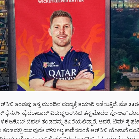
ರ್‌ಸಿಬಿ ತಂಡವು ತನ್ನ ಮುಂದಿನ ಪಂದ್ಯಕ್ಕೆ ತಯಾರಿ ನಡೆಸುತ್ತಿದೆ. ಮೇ 23
ನ್ ರೈಸರ್ಸ್ ಹೈದರಾಬಾದ್ ವಿರುದ್ಧ ಆರ್‌ಸಿಬಿ ತನ್ನ ಮೊದಲ ಪ್ಲೇ-ಆಫ್ ಪಂದ್
ಿಕ ಜಕೊಬ್ ಬೆಥಲ್ ತಂಡವನ್ನು ತೊರೆಯಲಿದ್ದಾರೆ. ಆದರೆ, ಟಿಮ್ ಸೈಫರ್ಟ
ಂಡದಲ್ಲಿ ಯಾವುದೇ ದೌರ್ಬಲ್ಯ ಕಾಣಿಸದಂತೆ ಆರ್‌ಸಿಬಿ ಯೋಜನೆ ರೂಪಿ