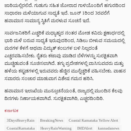
ಜಾರಿಯಲ್ಲಿರಲಿದೆ. ಗುಡುಗು ಸಹಿತ ಜೋರಾದ ಗಾಳಿಯೊಂದಿಗೆ ಹಗುರದಿಂದ
ಸಾಧಾರಣ ಮಳೆಯಾಗುವ ಸಾಧ್ಯತೆ ಇದೆ. ಜೂನ್ 1ರಿಂದ 3ರವರೆಗೆ
ಹವಾಮಾನ ಸಾಮಾನ್ಯ ಸ್ಥಿತಿಗೆ ಮರಳುವ ಸೂಚನೆ ಇದೆ.
ಸಾರ್ವಜನಿಕರಿಗೆ ಎಚ್ಚರಿಕೆ ಮಧ್ಯಾಹ್ನದ ನಂತರ ಮೋಡ ಕವಿದು ಕ್ಷಣಾರ್ಧದಲ್ಲಿ
ಭಾರಿ ಮಳೆ ಬರುವ ಸಾಧ್ಯತೆ ಇರುವುದರಿಂದ, ಸಿಡಿಲು ಬೀಳುವ ಸಮಯದಲ್ಲಿ
ಮರಗಳ ಕೆಳಗೆ ಅಥವಾ ವಿದ್ಯುತ್ ಕಂಬಗಳ ಬಳಿ ನಿಲ್ಲದಂತೆ
ಎಚ್ಚರವಹಿಸಬೇಕು. ರೈತರು ಕಟಾವು ಮಾಡಿದ ಬೆಳೆಗಳನ್ನು ಸುರಕ್ಷಿತವಾಗಿ
ಮುಚ್ಚಿಡುವಂತೆ ಸೂಚಿಸಲಾಗಿದೆ. ತಗ್ಗು ಪ್ರದೇಶಗಳಲ್ಲಿ ವಾಸಿಸುವವರು ಮತ್ತು
ಹಳೆಯ ಕಟ್ಟಡಗಳಲ್ಲಿ ಇರುವವರು ಹೆಚ್ಚಿನ ಮುನ್ನೆಚ್ಚರಿಕೆ ವಹಿಸಬೇಕು. ವಾಹನ
ಸವಾರರು ಸಂಚಾರ ಮಾಡುವಾಗ ವಿಶೇಷ ಗಮನ ಹರಿಸಿ.
ಹವಾಮಾನ ಇಲಾಖೆಯ ಮುನ್ಸೂಚನೆಯಂತೆ, ರಾಜ್ಯದಲ್ಲಿ ಮುಂದಿನ ಕೆಲವು
ದಿನಗಳು ನಿರ್ಣಾಯಕವಾಗಿವೆ. ಸುರಕ್ಷಿತವಾಗಿರಿ, ಎಚ್ಚರದಿಂದಿರಿ.
C
ಕರ್ನಾಟಕ
a
T
3DaysHeavyRain
BreakingNews
Coastal Karnataka Yellow Alert
t
a
e
CoastalKarnataka
HeavyRainWarning
IMDAlert
kannadanews
g