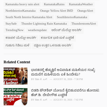
g
s
Karnataka heavy rain alert
KarnatakaRains
KarnatakaWeather
o
:
r
NorthInteriorKarnataka
Orange Yellow Alert IMD
OrangeAlert
i
South North Interior Karnataka Alert
SouthInteriorKarnataka
e
s
StaySafe
Thunder Lightning Rain Karnataka
ThunderstormAlert
:
TrendingNow
weatherupdate
ಆರೆಂಜ್ ಯೆಲ್ಲೋ ಅಲರ್ಟ್
ಕರಾವಳಿ ಯೆಲ್ಲೋ ಅಲರ್ಟ್
ಕರ್ನಾಟಕ ಭಾರಿ ಮಳೆ ಎಚ್ಚರಿಕೆ
ಗುಡುಗು ಸಿಡಿಲು ಮಳೆ
ದಕ್ಷಿಣ ಉತ್ತರ ಒಳನಾಡು ಅಲರ್ಟ್
Related Content
ಭಾರತದಲ್ಲಿ ಹೆಚ್ಚುತ್ತಿದೆ ಅವಿವಾಹಿತ ಮಹಿಳೆಯರ ಸಂಖ್ಯೆ:
ಮದುವೆಗೆ ಮಹಿಳೆಯರು ಏಕೆ ಹಿಂದೇಟು?
BY
ದಿಶಾ ಕೆ. ಎಸ್.
AUGUST 10, 2026 - 7:38 PM
ಬಿಡದಿ ಟೌನ್‌ಶಿಪ್ ಯೋಜನೆ ಕೈಬಿಡುವವರೆಗೂ ಹೋರಾಟ:
ಹೆಚ್.ಡಿ. ದೇವೇಗೌಡ ಎಚ್ಚರಿಕೆ
BY
ದಿಶಾ ಕೆ. ಎಸ್.
AUGUST 10, 2026 - 7:02 PM