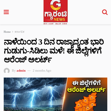
Home
ಕರ್ನಾಟಕ
ನಾಳೆಯಿಂದ 3 ದಿನ ರಾಜ್ಯಾದ್ಯಂತ ಭಾರಿ
ಗುಡುಗು-ಸಿಡಿಲು ಮಳೆ! ಈ ಜಿಲ್ಲೆಗಳಿಗೆ
ಆರೆಂಜ್ ಅಲರ್ಟ್
By
admin
2 months Ago