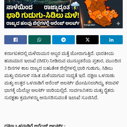
ಕರ್ನಾಟಕದಲ್ಲಿ ಮಳೆರಾಯನ ಅಬ್ಬರ ಮತ್ತೆ ಜೋರಾಗುತ್ತಿದೆ. ಭಾರತೀಯ
ಹವಾಮಾನ ಇಲಾಖೆ (IMD) ನೀಡಿರುವ ಮುನ್ಸೂಚನೆಯ ಪ್ರಕಾರ, ಮುಂದಿನ
3 ದಿನಗಳ ಕಾಲ ರಾಜ್ಯದ ಬಹುತೇಕ ಜಿಲ್ಲೆಗಳಲ್ಲಿ ಭಾರಿ ಗುಡುಗು, ಸಿಡಿಲು
ಮತ್ತು ಬಿರುಗಾಳಿ ಸಹಿತ ಮಳೆಯಾಗುವ ಸಾಧ್ಯತೆ ಇದೆ. ದಕ್ಷಿಣ ಒಳನಾಡು
ಮತ್ತು ಉತ್ತರ ಒಳನಾಡಿಗೆ ಆರೆಂಜ್ ಅಲರ್ಟ್ ಘೋಷಿಸಲಾಗಿದ್ದು, ಕರಾವಳಿ
ಭಾಗಕ್ಕೆ ಯೆಲ್ಲೋ ಅಲರ್ಟ್ ಜಾರಿಯಲ್ಲಿದೆ. ಸಾರ್ವಜನಿಕರು ಮತ್ತು ರೈತರು
ಸುರಕ್ಷತಾ ಕ್ರಮಗಳನ್ನು ಅನುಸರಿಸುವಂತೆ ಇಲಾಖೆ ಸೂಚಿಸಿದೆ.
ದಕ್ಷಿಣ ಒಳನಾಡಿಗೆ ಆರೆಂಜ್ ಅಲರ್ಟ್ :