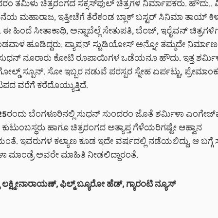
ಂ ತಮಿಳು ಚಿತ್ರರಂಗದ ಸಕ್ಸಸ್‌‌ಫುಲ್ ಚಿತ್ರಗಳ ನಿರ್ಮಾಪಕರು. ಹೌದು..
ೆಯ ಮಹಾರಾಜ, ಇತ್ತೀಚೆಗೆ ತೆರೆಕಂಡ ಬ್ಲಾಕ್ ಬಸ್ಟರ್ ಸಿನಿಮಾ ತಾಯ್ ಕಿಳ
 ಈ ಹಿಂದೆ ಸೀತಾಕಾಥಿ, ಅನ್ನಾಬೆಲ್ಲೆ ಸೇತುಪತಿ, ಬೆಂಜ್, ಇರೈವನ್ ಚಿತ್ರಗ
ಾಳ ಹೂಡಿದ್ದರು. ಪ್ಯಾಷನ್ ಸ್ಟುಡಿಯೋಸ್ ಅನ್ನೋ ತಮ್ಮದೇ ನಿರ್ಮಾಣ ಸ
ುಧನ್ ನೂರಾರು ಕೋಟಿ ರೂಪಾಯಿಗಳ ಒಡೆಯನೂ ಹೌದು. ಇತ್ತ ಶರ್ಮಿ
ಗೋಲ್ಡ್ ಸ್ಪೂನ್. ಸೋ ಇಬ್ಬರ ನಡುವೆ ಪರಸ್ಪರ ಸ್ನೇಹ ಏರ್ಪಟ್ಟು, ಪ್ರೇಮಾಂಕ
ದ ವರೆಗೆ ಕರೆದೊಯ್ಯುತ್ತಿದೆ.
5ರಂದು ಬೆಂಗಳೂರಿನಲ್ಲಿ ಸುಧನ್ ಸುಂದರಂ ಜೊತೆ ಶರ್ಮಿಳಾ ಎಂಗೇಜ್‌
ು, ಕುಟುಂಬಸ್ಥರು ಹಾಗೂ ಚಿತ್ರರಂಗದ ಅತ್ಯಾಪ್ತ ಗೆಳೆಯರಿಗಷ್ಟೇ ಆಹ್ವಾನ
ತೆ. ಇವರುಗಳ ಕಲ್ಯಾಣ ಕೂಡ ಇದೇ ವರ್ಷದಲ್ಲಿ ನಡೆಯಲಿದ್ದು, ಆ ಬಗ್ಗೆ ಸದ
ಿಳಾ ಮಾಂಡ್ರೆ ಅವರೇ ಮಾಹಿತಿ ನೀಡಲಿದ್ದಾರಂತೆ.
ಲಕ್ಷ್ಮೀನಾರಾಯಣ್
,
ಫಿಲ್ಮ್
ಬ್ಯೂರೋ
ಹೆಡ್
,
ಗ್ಯಾರಂಟಿ
ನ್ಯೂಸ್