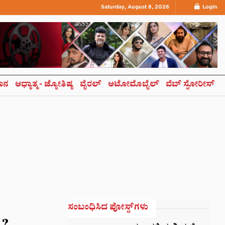
Saturday, August 8, 2026
Login
ಞಾನ
ಆಧ್ಯಾತ್ಮ- ಜ್ಯೋತಿಷ್ಯ
ವೈರಲ್
ಆಟೋಮೊಬೈಲ್
ವೆಬ್ ಸ್ಟೋರೀಸ್
ಸಂಬಂಧಿಸಿದ ಪೋಸ್ಟ್‌ಗಳು