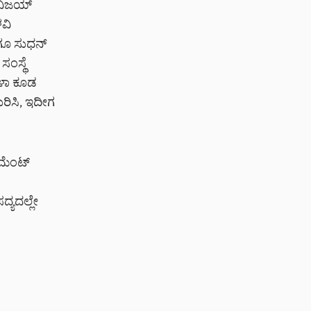
 ವಿಜಯ್
ವಿ
ಳಿಗೂ ಸುಧನ್
ಂಸ್ಥೆ
ಳಾ ಕೂಡ
ುರಿಸಿ, ಇದೀಗ
ಮೆಂಟ್
್ಯದಲ್ಲೇ