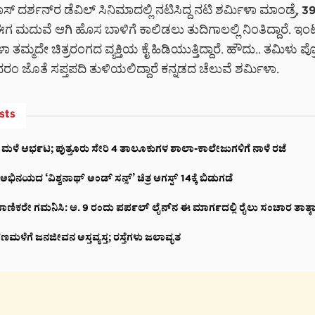
ಬಾಸ್ ದರ್ಶನ್‌‌ರ ಡೆವಿಲ್ ಸಿನಿಮಾದಲ್ಲಿ ನಟಿಸಿದ್ದ ನಟಿ ಶರ್ಮಿಳಾ ಮಾಂಡ್ರೆ, 3
ಗ ಮದುವೆ ಆಗಿ ಹೊಸ ಬಾಳಿಗೆ ಕಾಲಿಡಲು ತುದಿಗಾಲಲ್ಲಿ ನಿಂತಿದ್ದಾರೆ. ಇಂಟರ
ಳಾ ತಮ್ಮದೇ ಚಿತ್ರರಂಗದ ವ್ಯಕ್ತಿಯ ಕೈ ಹಿಡಿಯುತ್ತಿದ್ದಾರೆ. ಹೌದು.. ತಮಿಳು ಪ್
ಂ ಜೊತೆ ಸಪ್ತಪದಿ ತುಳಿಯಲಿದ್ದಾರೆ ಕನ್ನಡದ ಚೆಲುವೆ ಶರ್ಮಿಳಾ.
sts
 ಮಳೆ ಆರ್ಭಟ; ಪುತ್ತೂರು ಸೇರಿ 4 ತಾಲೂಕುಗಳ ಶಾಲಾ-ಕಾಲೇಜುಗಳಿಗೆ ನಾಳೆ ರಜೆ
ನಯದ ‘ವಿಶ್ವನಾಥ್ ಅಂಡ್ ಸನ್ಸ್’ ಚಿತ್ರ ಆಗಸ್ಟ್ 14ಕ್ಕೆ ಬಿಡುಗಡೆ
ಾಣಿಕರೇ ಗಮನಿಸಿ: ಆ. 9 ರಂದು ಪರ್ಪಲ್ ಲೈನ್‌ನ ಈ ಮಾರ್ಗದಲ್ಲಿ ರೈಲು ಸಂಚಾರ ತಾತ್ಕಾಲ
ಣಮಳೆಗೆ ಜನಜೀವನ ಅಸ್ತವ್ಯಸ್ತ; ರಸ್ತೆಗಳು ಜಲಾವೃತ