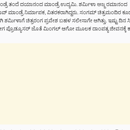
ಂಡ್ರೆ ತಂದೆ ದಯಾನಂದ ಮಾಂಡ್ರೆ ಉದ್ಯಮಿ. ಶರ್ಮಿಳಾ ಅಜ್ಜ ರಮಾನಂದ
ವ್ ಮಾಂಡ್ರೆ ನಿರ್ಮಾಪಕ, ವಿತರಕರಾಗಿದ್ದರು. ಸಂಗಮ್ ಚಿತ್ರಮಂದಿರ ಕೂ
ಾಗಿ ಶರ್ಮಿಳಾಗೆ ಚಿತ್ರರಂಗ ಪ್ರವೇಶ ಬಹಳ ಸಲೀಸಾಗೇ ಆಗಿತ್ತು. ಇಷ್ಟು ದಿನ ಸ
ಗ ಪ್ರೊಡ್ಯೂಸರ್ ಜೊತೆ ಮಿಂಗಲ್ ಆಗೋ ಮೂಲಕ ದಾಂಪತ್ಯ ಜೀವನಕ್ಕೆ ಕಾಲಿಡ