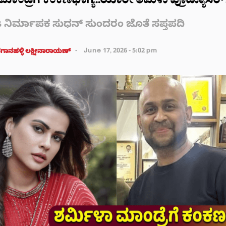
ಮಾಂಡ್ರೆಗೆ ಕಂಕಣಭಾಗ್ಯ..ಯಾರೀ ತಮಿಳು ಪ್ರೊಡ್ಯೂಸರ್
ಿರ್ಮಾಪಕ ಸುಧನ್ ಸುಂದರಂ ಜೊತೆ ಸಪ್ತಪದಿ
ಾನಹಳ್ಳಿ ಲಕ್ಷ್ಮೀನಾರಾಯಣ್
June 17, 2026 - 5:02 pm