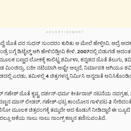
ADVERTISEMENT
 ಮದ್ವೆ ಜೊತೆ ವರ ಸುಧನ್ ಸುಂದರಂ ಕುರಿತು ಆ ಮೇಲೆ ಹೇಳ್ತೀವಿ. ಆದ್ರೆ ಅದಕ್
್ರೆ ಬಗ್ಗೆ ಡಿಟೈಲ್ಡ್ ಆಗಿ ಹೇಳಿಬಿಡ್ತೀವಿ ಕೇಳಿ. 2007ರಲ್ಲಿ ಬಿಡುಗಡೆ ಆದ
 ಮೂಲಕ ಬಣ್ಣದ ಲೋಕಕ್ಕೆ ಕಾಲಿಟ್ಟ ಶರ್ಮಿಳಾ, ಕನ್ನಡದ ಜೊತೆ ತೆಲುಗು, ತ
ಕೂಡ ಮಿಂಚಿದ್ರು. ಬರೀ ನಟಿಯಾಗಿ ಅಷ್ಟೇ ಅಲ್ಲದೆ, ನಿರ್ಮಾಪಕಿ ಆಗಿಯೂ ಶರ್
್ನಡದಲ್ಲಿ ಎರಡು, ತಮಿಳಲ್ಲಿ 4 ಚಿತ್ರಗಳನ್ನ ನಿರ್ಮಿಸಿ ಅನ್ನದಾತೆ ಅನಿಸಿಕೊಂಡಿದ್
ಾರ್ ಗಣೇಶ್ ಜೊತೆ ಕೃಷ್ಣ, ದರ್ಶನ್-ಧರ್ಮ ಕೀರ್ತಿರಾಜ್ ನಟನೆಯ ನವಗ್ರಹ
ಿವಣ್ಣನ ಮಾಸ್ ಲೀಡರ್, ಗಣೇಶ್-ಭಟ್ರ ಕಾಂಬೋನ ಗಾಳಿಪಟ-2 ಸೇರಿದಂತೆ 
 ನಟಿಸೋ ಮೂಲಕ ಚಿತ್ರರಂಗಕ್ಕೆ ತಮ್ಮದೇ ಆದ ಕೊಡುಗೆ ನೀಡಿದ್ದಾರೆ ಈ ಬ್ಯೂಟಿ
ರಲ್ಲೂ ಆಕೆಯ ಸಾಲು ಸಾಲು ಸಾಂಗ್ಸ್ ಕಣ್ಮನ ತಣಿಸುವಂತಿವೆ.