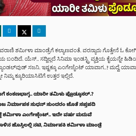
ಾಣಿ ಶರ್ಮಿಳಾ ಮಾಂಡ್ರೆಗೆ ಕಲ್ಯಾಣವಂತೆ. ವರನ್ಯಾರು ಗೊತ್ತೇನೆ ಓ ಕೋ
ದಿದೆ. ಯೆಸ್.. ಸದ್ದಿಲ್ಲದೆ ಸಿನಿಮಾ ಇಂಡಸ್ಟ್ರಿ ವ್ಯಕ್ತಿಯ ಕೈಯನ್ನೇ ಹಿಡ
ೆ ಸ್ಯಾಂಡಲ್‌ವುಡ್ ಸಜನಿ. ಇಷ್ಟಕ್ಕೂ ಎಂಗೇಜ್ಮೆಂಟ್ ಯಾವಾಗ..? ಮದ್ವೆ ಯಾ
ಿಮ್ಮ ಕ್ಯೂರಿಯಾಸಿಟಿಗೆ ಉತ್ತರ ಇಲ್ಲಿದೆ.
ಗೆ ಕಂಕಣಭಾಗ್ಯ.. ಯಾರೀ ತಮಿಳು ಪ್ರೊಡ್ಯೂಸರ್.?
 ನಿರ್ಮಾಪಕ ಸುಧನ್ ಸುಂದರಂ ಜೊತೆ ಸಪ್ತಪದಿ
ಕೆ ಶರ್ಮಿಳಾ ಎಂಗೇಜ್ಮೆಂಟ್.. ಇದೇ ವರ್ಷ ಮದುವೆ
ಿನ ಹೊಸ್ತಿಲಲ್ಲಿ ನಟಿ, ನಿರ್ಮಾಪಕಿ ಶರ್ಮಿಳಾ ಮಾಂಡ್ರೆ