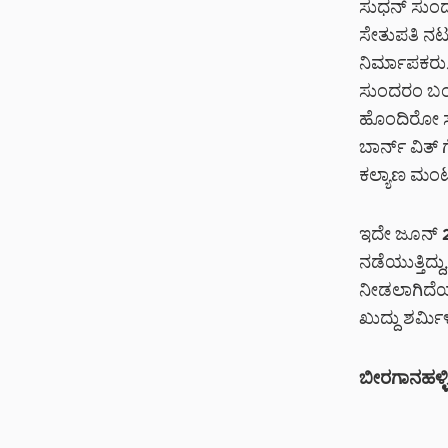
ಸುಧನ್ ಸುಂದರ
ಸೇತುಪತಿ ನಟನ
ನಿರ್ಮಾಪಕರು.
ಸುಂದರಂ ಬಂಡವ
ಹೊಂದಿರೋ ಸ
ಬಾರ್ನ್ ವಿತ್ 
ಕಲ್ಯಾಣ ಮಂಟಪ
ಇದೇ ಜೂನ್ 2
ನಡೆಯುತ್ತಿದ್ದ
ನೀಡಲಾಗಿದೆಯಂ
ಖುದ್ದು ಶರ್ಮ
ಬೀರಗಾನಹಳ್ಳಿ