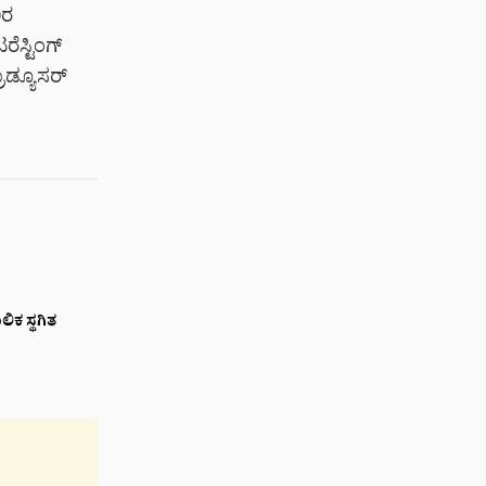
9ರ
ೆಸ್ಟಿಂಗ್
ರೊಡ್ಯೂಸರ್
ಿಕ ಸ್ಥಗಿತ