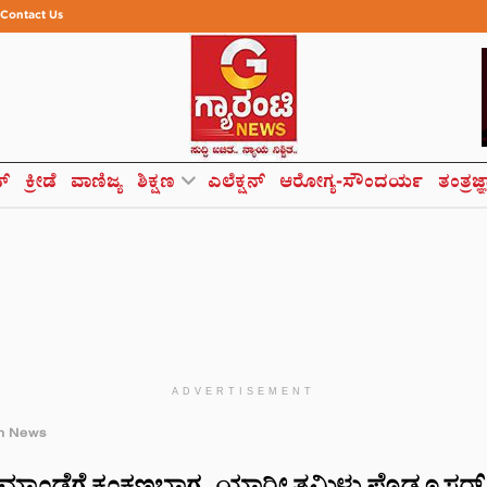
Contact Us
ಸ್
ಕ್ರೀಡೆ
ವಾಣಿಜ್ಯ
ಶಿಕ್ಷಣ
ಎಲೆಕ್ಷನ್
ಆರೋಗ್ಯ-ಸೌಂದರ್ಯ
ತಂತ್ರಜ್
ADVERTISEMENT
h News