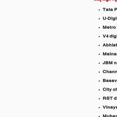
ನಿಮ್ಮ ನೆಚ್ಚಿನ 
Tata 
U-Digi
Metro
V4 dig
Abhis
Malnad
JBM n
Chann
Basav
City c
RST di
Vinay