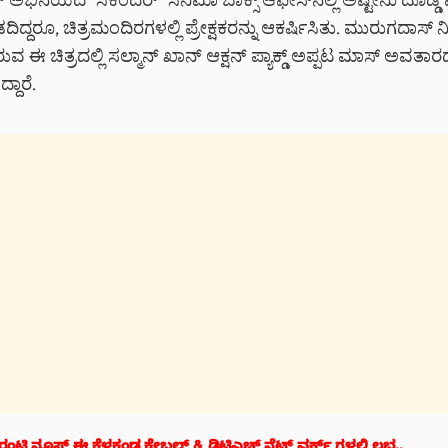
್ ಅಭಿನಯದ ‘ಸಿಕಂದರ್’ ಸಿನಿಮಾ ಬಾಕ್ಸ್ ಆಫೀಸ್‌ನಲ್ಲಿ ಅಷ್ಟೇನು ದೊಡ್ಡ ಮ
ದಿದ್ದರೂ, ಚಿತ್ರಮಂದಿರಗಳಲ್ಲಿ ಪ್ರೇಕ್ಷಕರನ್ನು ಆಕರ್ಷಿಸಿತು. ಮುರುಗದಾಸ್ ನ
ುವ ಈ ಚಿತ್ರದಲ್ಲಿ ಸಲ್ಮಾನ್ ಖಾನ್ ಆಕ್ಷನ್ ಪ್ಯಾಕ್ಡ್ ಅಪ್ಪಟ ಮಾಸ್ ಅವತಾರದಲ
್ದಾರೆ.