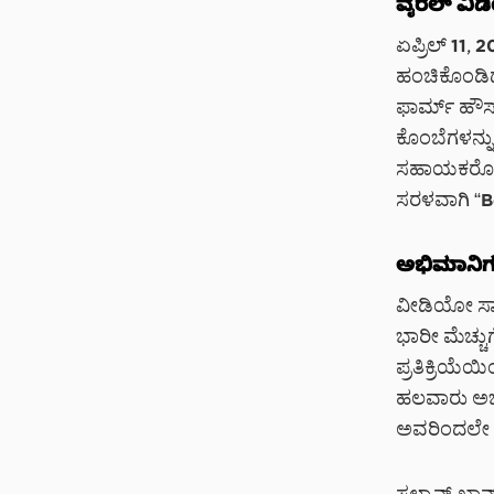
ವೈರಲ್ ವಿಡ
ಏಪ್ರಿಲ್ 11,
ಹಂಚಿಕೊಂಡಿದ್ದ
ಫಾರ್ಮ್ ಹೌಸ್‌
ಕೊಂಬೆಗಳನ್ನು
ಸಹಾಯಕರೊಬ್ಬರು
ಸರಳವಾಗಿ “Ber
ಅಭಿಮಾನಿಗಳ 
ವೀಡಿಯೋ ಸಾಮಾಜ
ಭಾರೀ ಮೆಚ್ಚುಗ
ಪ್ರತಿಕ್ರಿಯೆಯ
ಹಲವಾರು ಅಭಿಮ
ಅವರಿಂದಲೇ ಸತ