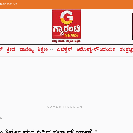
Contact Us
ಸ್
ಕ್ರೀಡೆ
ವಾಣಿಜ್ಯ
ಶಿಕ್ಷಣ
ಎಲೆಕ್ಷನ್
ಆರೋಗ್ಯ-ಸೌಂದರ್ಯ
ತಂತ್ರಜ್
ADVERTISEMENT
ಮಾ