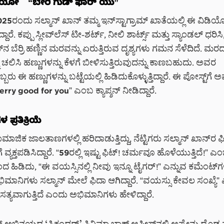
ಿಯೋ – “ಬೇರಿ ಗುಡ್ ಫಾರ್ ಯು”
 2025ರಂದು ಸಲ್ಮಾನ್ ಖಾನ್ ತಮ್ಮ ಇನ್‌ಸ್ಟಾಗ್ರಾಮ್ ಖಾತೆಯಲ್ಲಿ ಈ ವಿಡಿಯ
ಾರೆ. ಕಪ್ಪು ಸ್ಲೀವ್‌ಲೆಸ್ ಟೀ-ಶರ್ಟ್, ನೀಲಿ ಶಾರ್ಟ್ಸ್ ಮತ್ತು ಸ್ಯಾಂಡಲ್ ಧರಿ
ನ ಬೆರ್ರಿ ಹಣ್ಣಿನ ಮರವನ್ನು ಏರುತ್ತಿರುವ ದೃಶ್ಯಗಳು ಗಮನ ಸೆಳೆದಿದೆ. ಮರ
 ಚಲಿಸಿ ಹಣ್ಣುಗಳನ್ನು ಕೆಳಗೆ ಬೀಳಿಸುತ್ತಿರುವುದನ್ನು ಕಾಣಬಹುದು. ಅವರ
 ಈ ಹಣ್ಣುಗಳನ್ನು ಬಟ್ಟೆಯಲ್ಲಿ ಹಿಡಿದುಕೊಳ್ಳುತ್ತಿದ್ದಾರೆ. ಈ ಪೋಸ್ಟ್‌ಗೆ 
ry good for you” ಎಂಬ ಕ್ಯಾಪ್ಶನ್ ನೀಡಿದ್ದಾರೆ.
ಪ್ರತಿಕ್ರಿಯೆ
ಿಕ ಜಾಲತಾಣಗಳಲ್ಲಿ ಹರಿದಾಡುತ್ತಿದ್ದು, ನೆಟ್ಟಿಗರು ಸಲ್ಮಾನ್ ಖಾನ್‌ರ ಫಿಟ್
ೆ ವ್ಯಕ್ತಪಡಿಸಿದ್ದಾರೆ. “59ರಲ್ಲಿ ಇಷ್ಟು ಫಿಟ್! ಚರ್ಮವೂ ಹೊಳೆಯುತ್ತಿದೆ!” ಎ
ಿಂದ ಹಿಡಿದು, “ಈ ವಯಸ್ಸಿನಲ್ಲಿ ನೀವು ಇನ್ನೂ ಟೈಗರ್!” ಎನ್ನುವ ಕಮೆಂಟ್‌
ಾನಿಗಳು ಸಲ್ಮಾನ್ ಮೇಲೆ ಫಿದಾ ಆಗಿದ್ದಾರೆ. “ವಯಸ್ಸು ಕೇವಲ ಸಂಖ್ಯೆ
್ಯವಾಗುತ್ತಿದೆ ಎಂದು ಅಭಿಮಾನಿಗಳು ಹೇಳಿದ್ದಾರೆ.