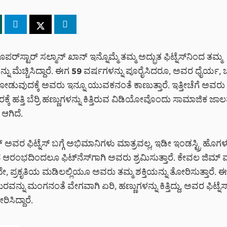
ರ್‌ಸ್ಟಾರ್ ಸಲ್ಮಾನ್ ಖಾನ್ ಇನ್ನೊಮ್ಮೆ ತಮ್ಮ ಅದ್ಭುತ ಫಿಟ್ನೆಸ್‌ನಿಂದ ತಮ್ಮ
ನು ಮೆಚ್ಚಿಸಿದ್ದಾರೆ. ಈಗ 59 ವರ್ಷಗಳನ್ನು ಪೂರೈಸಿದರೂ, ಅವರ ಧೈರ್ಯ,
ನೋಡುವುದಕ್ಕೆ ಅವರು ಇನ್ನೂ ಯುವಕನಂತೆ ಕಾಣುತ್ತಾರೆ. ಇತ್ತೀಚೆಗೆ ಅವರು
ರಕ್ಕೆ ಹತ್ತಿ ಬೆರ್ರಿ ಹಣ್ಣುಗಳನ್ನು ಕಿತ್ತಿರುವ ವಿಡಿಯೋವೊಂದು ಸಾಮಾಜಿಕ ಜಾ
ಆಗಿದೆ.
 ಅವರ ಫಿಟ್ನೆಸ್‌ ಬಗ್ಗೆ ಅಭಿಮಾನಿಗಳು ಮಾತ್ರವಲ್ಲ, ಇಡೀ ಇಂಡಸ್ಟ್ರಿ ಹೊಗಳುತ
ದ ಆರಂಭದಿಂದಲೂ ಫಿಟ್‌ನೆಸ್‌ಗಾಗಿ ಅವರು ಶ್ರಮಿಸುತ್ತಾರೆ. ಕೇವಲ ಜಿಮ್ ವ
 ಪ್ರಕೃತಿಯ ಮಡಿಲಲ್ಲಿಯೂ ಅವರು ತಮ್ಮ ಶಕ್ತಿಯನ್ನು ತೋರಿಸುತ್ತಾರೆ. 
 ಮರವನ್ನು ಮಂಗನಂತೆ ವೇಗವಾಗಿ ಏರಿ, ಹಣ್ಣುಗಳನ್ನು ಕಿತ್ತಿದ್ದು, ಅವರ ಫಿಟ್ನೆಸ
ಿಸಿದ್ದಾರೆ.