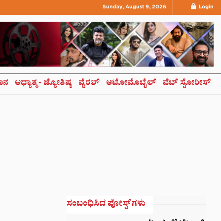
Sunday, August 9, 2026
Login
ಞಾನ
ಆಧ್ಯಾತ್ಮ- ಜ್ಯೋತಿಷ್ಯ
ವೈರಲ್
ಆಟೋಮೊಬೈಲ್
ವೆಬ್ ಸ್ಟೋರೀಸ್
ಸಂಬಂಧಿಸಿದ ಪೋಸ್ಟ್‌ಗಳು