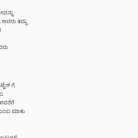
ೋವನ್ನು
ಸಿ, ಅವರು ತಮ್ಮ
ದ
ಅವರು
ನೆಸ್ ಗೆ
ಂಬ
ಗಳವರೆಗೆ
” ಎಂಬ ಮಾತು