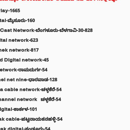
ಗ್ಯಾರಂಟಿ ನ್ಯೂಸ್ ಈ ಕೆಳಕಂಡ ಕೇಬಲ್ & ಡಿಟಿಎಚ್ ನೆಟ್ ವರ್ಕ್ ಗಳಲ್ಲಿ ಲಭ್ಯ..
Play
-1665
tal
-ಮೈಸೂರು-160
 Cast Network
-ಬೆಂಗಳೂರು-ಬೆಳಗಾವಿ-30-828
ital network
-623
hek network
-817
 Digital network
-45
etwork
-ರಾಮದುರ್ಗ-54
el net nine
-ಧಾರವಾಡ-128
a cable network
-ಚಳ್ಳಕೆರೆ-54
hannel network
– ಚಳ್ಳಕೆರೆ-54
gital
-ಕಾರ್ಕಳ-101
ak cable
-ಪಟ್ಟನಾಯಕನಹಳ್ಳಿ-54