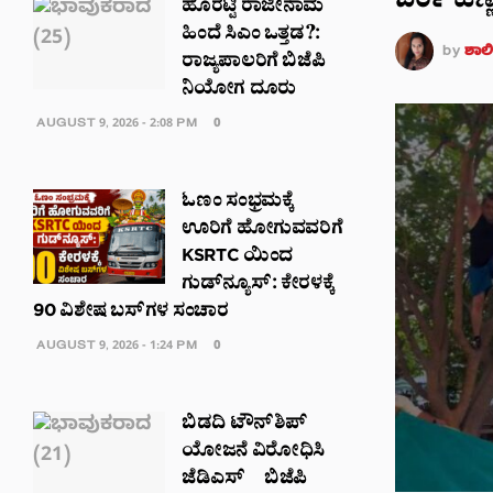
ಬೆರ್ರಿ ಹಣ
ಹೊರಟ್ಟಿ ರಾಜೀನಾಮೆ
ಹಿಂದೆ ಸಿಎಂ ಒತ್ತಡ?:
by
ಶಾಲಿನ
ರಾಜ್ಯಪಾಲರಿಗೆ ಬಿಜೆಪಿ
ನಿಯೋಗ ದೂರು
AUGUST 9, 2026 - 2:08 PM
0
ಓಣಂ ಸಂಭ್ರಮಕ್ಕೆ
ಊರಿಗೆ ಹೋಗುವವರಿಗೆ
KSRTC ಯಿಂದ
ಗುಡ್‌ನ್ಯೂಸ್: ಕೇರಳಕ್ಕೆ
90 ವಿಶೇಷ ಬಸ್‌ಗಳ ಸಂಚಾರ
AUGUST 9, 2026 - 1:24 PM
0
ಬಿಡದಿ ಟೌನ್‌ಶಿಪ್
ಯೋಜನೆ ವಿರೋಧಿಸಿ
ಜೆಡಿಎಸ್–ಬಿಜೆಪಿ