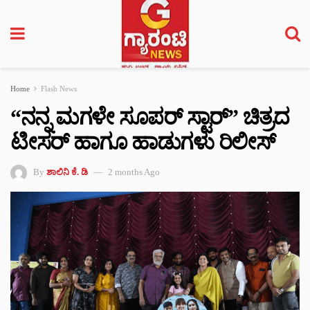
Home
Flash News
“ನನ್ನ ಮಗಳೇ ಸೂಪರ್ ಸ್ಟಾರ್” ಚಿತ್ರದ
ಟೀಸರ್ ಹಾಗೂ ಹಾಡುಗಳು ರಿಲೀಸ್
By
ಶಾಲಿನಿ ಕೆ. ಡಿ
2 months Ago