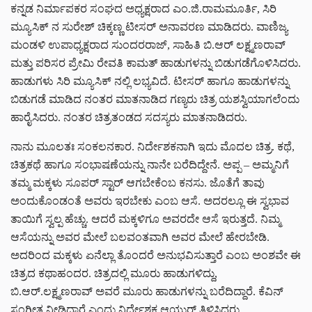
ಕನ್ನಡ ನಿರ್ಮಾಪಕರ ಸಂಘದ ಅಧ್ಯಕ್ಷರಾದ ಎಂ.ಜಿ.ರಾಮಮೂರ್ತಿ, ಸಿರಿ
ಮ್ಯೂಸಿಕ್ ನ ಸುರೇಶ್ ಚಿಕ್ಕಣ್ಣ ಟೀಸರ್ ಅನಾವರಣ ಮಾಡಿದರು. ವಾಣಿಜ್ಯ
ಮಂಡಳಿ ಉಪಾಧ್ಯಕ್ಷರಾದ ಸುಂದರರಾಜ್, ಸಾಹಿತಿ ಬಿ.ಆರ್ ಲಕ್ಷ್ಮಣರಾವ್
ಮತ್ತು ಪರಿಸರ ಪ್ರೇಮಿ ರೇವತಿ ಕಾಮತ್ ಹಾಡುಗಳನ್ನು ಬಿಡುಗಡೆಗೊಳಿಸಿದರು.
ಹಾಡುಗಳು ಸಿರಿ ಮ್ಯೂಸಿಕ್ ನಲ್ಲಿ ಲಭ್ಯವಿದೆ. ಟೀಸರ್ ಹಾಗೂ ಹಾಡುಗಳನ್ನು
ಬಿಡುಗಡೆ ಮಾಡಿದ ನಂತರ ಮಾತನಾಡಿದ ಗಣ್ಯರು ಚಿತ್ರ ಯಶಸ್ವಿಯಾಗಲೆಂದು
ಹಾರೈಸಿದರು. ನಂತರ ಚಿತ್ರತಂಡದ ಸದಸ್ಯರು ಮಾತನಾಡಿದರು.
ನಾನು ಮೂಲತಃ ಸಂಕಲನಕಾರ. ನಿರ್ದೇಶಕನಾಗಿ ಇದು ಮೊದಲ ಚಿತ್ರ. ಕಥೆ,
ಚಿತ್ರಕಥೆ ಹಾಗೂ ಸಂಭಾಷಣೆಯನ್ನು ನಾನೇ ಬರೆದಿದ್ದೇನೆ. ಅಪ್ಪ – ಅಮ್ಮನಿಗೆ‌
ತಮ್ಮ ಮಕ್ಕಳು ಸೂಪರ್ ಸ್ಟಾರ್ ಆಗಬೇಕೆಂಬ ಕನಸು. ಜೊತೆಗೆ ತಾವು
ಅಂದುಕೊಂಡಂತೆ ಅವರು ಇರಬೇಕು ಎಂಬ ಆಸೆ. ಅದರಲ್ಲೂ ಈ ಸ್ವಭಾವ
ತಾಯಿಗೆ ಸ್ವಲ್ಪ ಹೆಚ್ಚು. ಆದರೆ ಮಕ್ಕಳಿಗೂ ಅವರದೇ ಆಸೆ ಇರುತ್ತದೆ. ನಿಮ್ಮ
ಆಸೆಯನ್ನು ಅವರ ಮೇಲೆ ಬಲವಂತವಾಗಿ ಅವರ ಮೇಲೆ ಹೇರಬೇಡಿ.
ಅದರಿಂದ ಮಕ್ಕಳು ಏನೆಲ್ಲಾ ತೊಂದರೆ ಅನುಭವಿಸುತ್ತಾರೆ ಎಂಬ ಅಂಶವೇ ಈ
ಚಿತ್ರದ ಕಥಾಹಂದರ. ಚಿತ್ರದಲ್ಲಿ ಮೂರು ಹಾಡುಗಳಿದ್ದು,
ಬಿ.ಆರ್.ಲಕ್ಷ್ಮಣರಾವ್ ಅವರೆ ಮೂರು ಹಾಡುಗಳನ್ನು ಬರೆದಿದ್ದಾರೆ. ಕೆವಿನ್
ಸಂಗೀತ ನೀಡಿದ್ದಾರೆ ಎಂದು ನಿರ್ದೇಶಕ ಆಯುರ್ ತಿಳಿಸಿದರು.