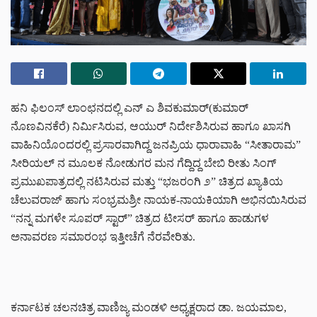
ಹನಿ ಫಿಲಂಸ್ ಲಾಂಛನದಲ್ಲಿ ಎನ್ ಎ ಶಿವಕುಮಾರ್(ಕುಮಾರ್
ನೊಣವಿನಕೆರೆ) ನಿರ್ಮಿಸಿರುವ, ಆಯುರ್ ನಿರ್ದೇಶಿಸಿರುವ ಹಾಗೂ ಖಾಸಗಿ
ವಾಹಿನಿಯೊಂದರಲ್ಲಿ ಪ್ರಸಾರವಾಗಿದ್ದ ಜನಪ್ರಿಯ ಧಾರಾವಾಹಿ “ಸೀತಾರಾಮ”
ಸೀರಿಯಲ್ ನ ಮೂಲಕ ನೋಡುಗರ ಮನ ಗೆದ್ದಿದ್ದ ಬೇಬಿ ರೀತು ಸಿಂಗ್
ಪ್ರಮುಖಪಾತ್ರದಲ್ಲಿ ನಟಿಸಿರುವ ಮತ್ತು “ಭಜರಂಗಿ ೨” ಚಿತ್ರದ ಖ್ಯಾತಿಯ
ಚೆಲುವರಾಜ್ ಹಾಗು ಸಂಭ್ರಮಶ್ರೀ ನಾಯಕ-ನಾಯಕಿಯಾಗಿ ಅಭಿನಯಿಸಿರುವ
“ನನ್ನ ಮಗಳೇ ಸೂಪರ್ ಸ್ಟಾರ್” ಚಿತ್ರದ ಟೀಸರ್ ಹಾಗೂ ಹಾಡುಗಳ
ಅನಾವರಣ ಸಮಾರಂಭ ಇತ್ತೀಚೆಗೆ ನೆರವೇರಿತು.
ಕರ್ನಾಟಕ ಚಲನಚಿತ್ರ ವಾಣಿಜ್ಯ ಮಂಡಳಿ ಅಧ್ಯಕ್ಷರಾದ ಡಾ. ಜಯಮಾಲ,