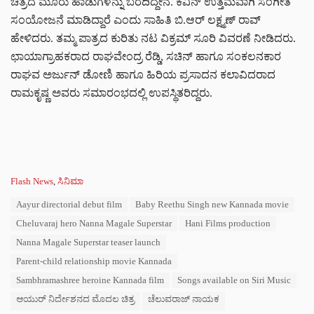
ಚಿತ್ರದ ಮೂರು ಹಾಡುಗಳನ್ನು ಬರೆದಿದ್ದೇನೆ. ಕೆವಿನ್ ಉತ್ತಮವಾಗಿ ಸಂಗೀತ
ಸಂಯೋಜನೆ ಮಾಡಿದ್ದಾರೆ ಎಂದು ಸಾಹಿತಿ ಬಿ.ಆರ್ ಲಕ್ಷ್ಮಣ್ ರಾವ್
ಹೇಳಿದರು.‌ ತಮ್ಮ ಪಾತ್ರದ ಕುರಿತು ನಟ ವಿಕ್ರಮ್ ಸೂರಿ ವಿವರಣೆ ನೀಡಿದರು.
ಛಾಯಾಗ್ರಾಹಕರಾದ ರಾಘವೇಂದ್ರ ರೆಡ್ಡಿ, ಸಚಿನ್ ಹಾಗೂ ಸಂಕಲನಕಾರ
ರಾಘವ ಅರ್ಜುನ್ ಡೋಣಿ ಹಾಗೂ ಹಿರಿಯ ಪ್ರಸಾದನ ಕಲಾವಿದರಾದ
ರಾಮಕೃಷ್ಣ ಅವರು ಸಮಾರಂಭದಲ್ಲಿ ಉಪಸ್ಥಿತರಿದ್ದರು.
‌‌‌ ‌‌‌ ‌
C
Flash News
,
ಸಿನಿಮಾ
a
T
Aayur directorial debut film
Baby Reethu Singh new Kannada movie
t
a
e
Cheluvaraj hero Nanna Magale Superstar
Hani Films production
g
g
s
Nanna Magale Superstar teaser launch
o
:
r
Parent-child relationship movie Kannada
i
Sambhramashree heroine Kannada film
Songs available on Siri Music
e
s
ಆಯುರ್ ನಿರ್ದೇಶನದ ಮೊದಲ ಚಿತ್ರ
ಚೆಲುವರಾಜ್ ನಾಯಕ
: