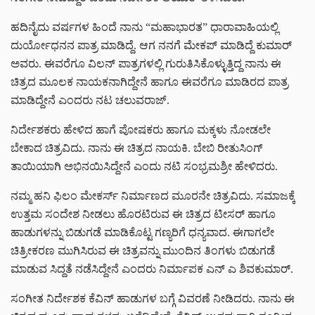
ಹದಿನೈದು ವರ್ಷಗಳ ಹಿಂದೆ ನಾನು “ಮಹಾಭಾರತ” ಧಾರಾವಾಹಿಯಲ್ಲಿ
ದುರ್ಯೋಧನನ ಪಾತ್ರ ಮಾಡಿದ್ದೆ. ಆಗ ನನಗೆ ಮೇಕಪ್ ಮಾಡಿದ್ದೆ ಕುಮಾರ್
ಅವರು. ಈವರೆಗೂ ವಿಲನ್ ಪಾತ್ರಗಳಲ್ಲಿ ಗುರುತಿಸಿಕೊಳ್ಳುತ್ತಿದ್ದ ನಾನು ಈ
ಚಿತ್ರದ ಮೂಲಕ‌ ನಾಯಕನಾಗಿದ್ದೇನೆ ಹಾಗೂ ಈವರೆಗೂ ಮಾಡಿರದ ಪಾತ್ರ
ಮಾಡಿದ್ದೇನೆ ಎಂದರು ನಟ ಚಲುವರಾಜ್.
ನಿರ್ದೇಶಕರು ಹೇಳಿದ ಹಾಗೆ ಪೋಷಕರು ಹಾಗೂ ಮಕ್ಕಳು ನೋಡಲೇ
ಬೇಕಾದ ಚಿತ್ರವಿದು. ನಾನು ಈ ಚಿತ್ರದ ನಾಯಕಿ. ಬೇಬಿ ರೀತುಸಿಂಗ್
ತಾಯಿಯಾಗಿ ಅಭಿನಯಿಸಿದ್ದೇನೆ ಎಂದು ನಟಿ ಸಂಭ್ರಮಶ್ರೀ ಹೇಳಿದರು.
ನಮ್ಮ ಹನಿ ಫಿಲಂ ಮೇಕರ್ಸ್ ನಿರ್ಮಾಣದ ಮೂರನೇ ಚಿತ್ರವಿದು. ಸಮಾಜಕ್ಕೆ
ಉತ್ತಮ ಸಂದೇಶ ನೀಡಲು ಹೊರಟಿರುವ ಈ ಚಿತ್ರದ ಟೀಸರ್ ಹಾಗೂ
ಹಾಡುಗಳನ್ನು ಬಿಡುಗಡೆ ಮಾಡಿಕೊಟ್ಟ ಗಣ್ಯರಿಗೆ ಧನ್ಯವಾದ. ಈಗಾಗಲೇ
ಚಿತ್ರೀಕರಣ ಮುಗಿಸಿರುವ ಈ ಚಿತ್ರವನ್ನು ಮುಂದಿನ ತಿಂಗಳು ಬಿಡುಗಡೆ
ಮಾಡುವ ಸಿದ್ದತೆ ನಡೆಸಿದ್ದೇನೆ ಎಂದರು ನಿರ್ಮಾಪಕ ಎನ್ ಎ ಶಿವಕುಮಾರ್.
ಸಂಗೀತ ನಿರ್ದೇಶಕ ಕೆವಿನ್ ಹಾಡುಗಳ ಬಗ್ಗೆ ವಿವರಣೆ ನೀಡಿದರು. ನಾನು ಈ