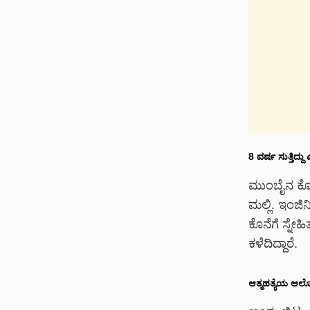
8
ವರ್ಷ
ಸುತ್ತಿದ್ದು
ಎ
ಮುಂಬೈನ ಕೊಲ್ಹ
ಮಲ್ಲಿ. ಇಂಜಿನ
ಕೊನೆಗೆ ಸ್ನೇ
ಕಳೆದಿದ್ದಾರೆ.
ಆತ್ಮಹತ್ಯೆಯ
ಆಲೋ