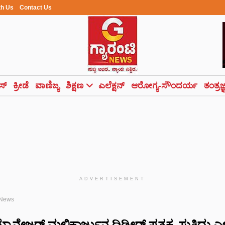
th Us
Contact Us
ಸ್
ಕ್ರೀಡೆ
ವಾಣಿಜ್ಯ
ಶಿಕ್ಷಣ
ಎಲೆಕ್ಷನ್
ಆರೋಗ್ಯ-ಸೌಂದರ್ಯ
ತಂತ್ರಜ
ADVERTISEMENT
 News
ಾನೇಜರ್ ಮಲ್ಲಿಕಾರ್ಜುನ ದಿಢೀರ್ ಪ್ರತ್ಯಕ್ಷ..ಸುತ್ತಿದ್ದು ಎಲ್ಲ