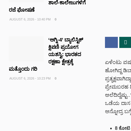
ಶಾಲೆ-ಕಾಲೇಜುಗಳಿಗೆ
ರಜೆ ಘೋಷಣೆ
AUGUST 6, 2026 - 10:40 PM
0
‘ಅಗ್ನಿ-4’ ಬ್ಯಾಲಿಸ್ಟಿಕ್
ಕ್ಷಿಪಣಿ ಪ್ರಯೋಗ
ಯಶಸ್ವಿ: ಭಾರತದ
ರಕ್ಷಣಾ ಕ್ಷೇತ್ರಕ್ಕೆ
ಏಳೆಂಟು ವರ್
ಮತ್ತೊಂದು ಗರಿ
ಹೋಗಿದ್ದ ಡಿ
ಪ್ರತ್ಯಕ್ಷವಾಗ
AUGUST 6, 2026 - 10:23 PM
0
ಪ್ರೇಮಬರಹ ಡಿಸ
ಅಲೆದಿದ್ದೆಷ್ಟ
ಒಡೆಯ ದಾಸ ದರ್
ಅನ್ನೋದ್ರ ಬಗ್ಗ
8 ಕೋಟಿ ಸ