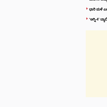
ಭಾರಿ ಮಳೆ ಎಫ
‘ಅಗ್ನಿ-4’ ಬ್ಯ