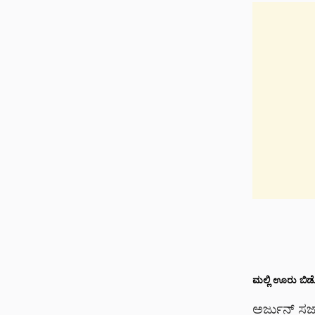
ಮಲ್ಲಿ
ಊರು
ಬಿಡ
ಅರ್ಜುನ್ ಸರ್ಜ