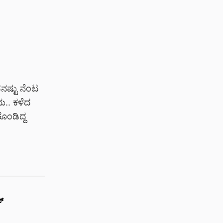
ನಷ್ಟು ನೆಂಟ
ದು.. ಕಳೆದ
ೊಂಡಿದ್ದ
್‌