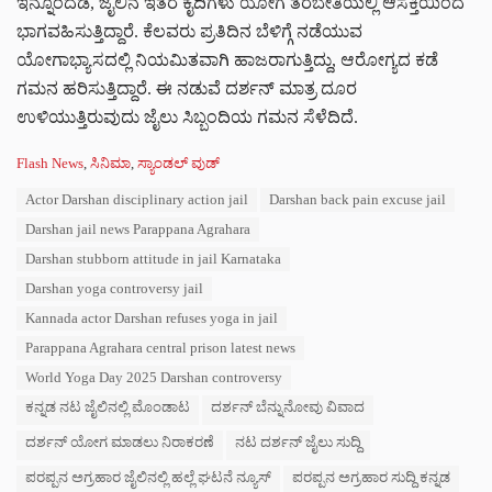
ಇನ್ನೊಂದೆಡೆ, ಜೈಲಿನ ಇತರೆ ಕೈದಿಗಳು ಯೋಗ ತರಬೇತಿಯಲ್ಲಿ ಆಸಕ್ತಿಯಿಂದ
ಭಾಗವಹಿಸುತ್ತಿದ್ದಾರೆ. ಕೆಲವರು ಪ್ರತಿದಿನ ಬೆಳಿಗ್ಗೆ ನಡೆಯುವ
ಯೋಗಾಭ್ಯಾಸದಲ್ಲಿ ನಿಯಮಿತವಾಗಿ ಹಾಜರಾಗುತ್ತಿದ್ದು, ಆರೋಗ್ಯದ ಕಡೆ
ಗಮನ ಹರಿಸುತ್ತಿದ್ದಾರೆ. ಈ ನಡುವೆ ದರ್ಶನ್ ಮಾತ್ರ ದೂರ
ಉಳಿಯುತ್ತಿರುವುದು ಜೈಲು ಸಿಬ್ಬಂದಿಯ ಗಮನ ಸೆಳೆದಿದೆ.
C
Flash News
,
ಸಿನಿಮಾ
,
ಸ್ಯಾಂಡಲ್ ವುಡ್
a
T
Actor Darshan disciplinary action jail
Darshan back pain excuse jail
t
a
e
Darshan jail news Parappana Agrahara
g
g
s
Darshan stubborn attitude in jail Karnataka
o
:
r
Darshan yoga controversy jail
i
Kannada actor Darshan refuses yoga in jail
e
s
Parappana Agrahara central prison latest news
:
World Yoga Day 2025 Darshan controversy
ಕನ್ನಡ ನಟ ಜೈಲಿನಲ್ಲಿ ಮೊಂಡಾಟ
ದರ್ಶನ್ ಬೆನ್ನುನೋವು ವಿವಾದ
ದರ್ಶನ್ ಯೋಗ ಮಾಡಲು ನಿರಾಕರಣೆ
ನಟ ದರ್ಶನ್ ಜೈಲು ಸುದ್ದಿ
ಪರಪ್ಪನ ಅಗ್ರಹಾರ ಜೈಲಿನಲ್ಲಿ ಹಲ್ಲೆ ಘಟನೆ ನ್ಯೂಸ್
ಪರಪ್ಪನ ಅಗ್ರಹಾರ ಸುದ್ದಿ ಕನ್ನಡ