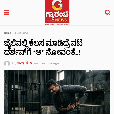
Home
Flash News
ಜೈಲಿನಲ್ಲಿ ಕೆಲಸ ಮಾಡಿದ್ರೆ ನಟ
ದರ್ಶನ್‌ಗೆ ‘ಆ’ ನೋವಂತೆ..!
By
ಶಾಲಿನಿ ಕೆ. ಡಿ
3 months Ago