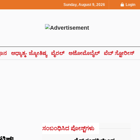
Sunday, August 9, 2026
Login
್ಞಾನ
ಆಧ್ಯಾತ್ಮ- ಜ್ಯೋತಿಷ್ಯ
ವೈರಲ್
ಆಟೋಮೊಬೈಲ್
ವೆಬ್ ಸ್ಟೋರೀಸ್
ಸಂಬಂಧಿಸಿದ ಪೋಸ್ಟ್‌ಗಳು
ಟಿಕ್!