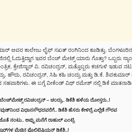
ುಮಾರ್ ಅವರ ಕಾಲೇಜು ಲೈಫ್ ಸಖತ್ ರಂಗಿನಿಂದ ಕೂಡಿತ್ತು. ಬೆಂಗಳೂರಿನ ಪ್
ಿನಲ್ಲಿ ಓದುತ್ತಿದ್ದಾಗ ಇವರ ಬೆಂಚ್ ಮೇಟ್ಸ್ ಯಾರು ಗೊತ್ತಾ? ಒಬ್ಬರು ಸ್ಯಾ
್ರಿಕ, ಕ್ರೇಜಿಸ್ಟಾರ್ ವಿ. ರವಿಚಂದ್ರನ್, ಮತ್ತೊಬ್ಬರು ಕಚಗುಳಿ ಇಡುವ ನಟ
ದ್ರು. ಹೌದು, ರವಿಚಂದ್ರನ್, ಸಿಹಿ ಕಹಿ ಚಂದ್ರು ಮತ್ತು ಡಿ.ಕೆ. ಶಿವಕುಮ
‌ನ ಸಹಪಾಠಿಗಳು. ಈ ಬಗ್ಗೆ ವೀಕೆಂಡ್ ವಿಥ್ ರಮೇಶ್ ನಲ್ಲಿ ಡಿಕೆ ಮಾತನಾಡಿದ
ೆಂಚ್‌ಮೇಟ್ಸ್ ರವಿಚಂದ್ರನ್ – ಚಂದ್ರು.. ಡಿಕೆಶಿ ಹಳೆಯ ದೋಸ್ತರು..!
‌ವುಡ್‌ನಿಂದ ವಿಧಾನಸೌಧದವರೆಗೆ.. ಡಿಕೆಶಿ ಹೆಸರು ಕೇಳಿದ್ರೆ ಎಲ್ಲೆಡೆ ಗೌರವ
ಜೊತೆ ನಂಟು.. ಅಪ್ಪು ಮನೆಗೆ ರಾಹುಲ್ ಎಂಟ್ರಿ
್ಟಾರ್‌ಗಳ ಮೆಚ್ಚಿನ ಪೊಲಿಟಿಷಿಯನ್ ಡಿಕೆಶಿ..!