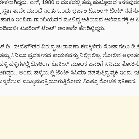
ರ್ಶಕನಾಗಿದ್ದರು. ಎಸ್, 1980 ರ ದಶಕದಲ್ಲಿ ತಮ್ಮ ಹುಟ್ಟೂರಾದ ಕನಕಪುರ
ಿ ಸ್ವತಃ ತಾವೇ ಮುಂದೆ ನಿಂತು ಒಂದು ಭರ್ಜರಿ ಟೂರಿಂಗ್ ಟೆಂಟ್ ನಡೆಸುತ್ತಿ
ಪಕ್ಷ ಹಾಗೂ ಇಂದಿರಾ ಗಾಂಧಿಯವರ ಮೇಲಿದ್ದ ಅತಿಯಾದ ಅಭಿಮಾನಕ್ಕೆ ಆ 
ಇಂದಿರಾಜೀ ಟೂರಿಂಗ್ ಟೆಂಟ್’ ಅಂತಾನೇ ಹೆಸರಿಟ್ಟಿದ್ದರು.
ೆಚ್.ಡಿ. ದೇವೇಗೌಡರ ವಿರುದ್ಧ ಚುನಾವಣಾ ಕಣಕ್ಕಿಳಿದು ಸೋತಾಗಲೂ ಡಿ.ಕ
ಮ್ಮ ಸಿನಿಮಾ ಪ್ರದರ್ಶನದ ಕಾಯಕವನ್ನು ನಿಲ್ಲಿಸಲಿಲ್ಲ. ಸೋಲಿನ ಆಘಾತ
ಳಿ ಹಳ್ಳಿಗಳಲ್ಲಿ ಟೂರಿಂಗ್ ಟಾಕೀಸ್ ಮೂಲಕ ಜನರಿಗೆ ಸಿನಿಮಾ ತೋರಿಸು
 ಆಗಿದ್ದರು. ಅಂದು ಹಳ್ಳಿಯಲ್ಲಿ ಟೆಂಟ್ ಸಿನಿಮಾ ನಡೆಸುತ್ತಿದ್ದ ವ್ಯಕ್ತಿ ಇಂದು
ಮುನ್ನಡೆಸುವ ಮುಖ್ಯಮಂತ್ರಿಯಾಗುತ್ತಿರೋದು ನಿಜಕ್ಕೂ ರೋಚಕ ಇತಿಹಾಸ.