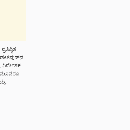
ರತಿಷ್ಠಿತ
ಂಡಲ್‌ವುಡ್‌ನ
, ನಿರ್ದೇಶಕ
ಾರ್ ಮೂವರೂ
್ರು.