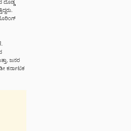
ದ ದೊಡ್ಡ
ದ್ದರು.
ಟೂರಿಂಗ್
ೆ.
ದ
ತ್ತಾ, ಜನರ
 ಇಡೀ ಕರ್ನಾಟಕ