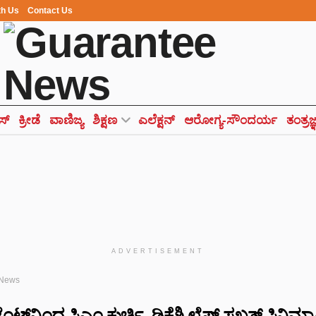
th Us
Contact Us
ಸ್
ಕ್ರೀಡೆ
ವಾಣಿಜ್ಯ
ಶಿಕ್ಷಣ
ಎಲೆಕ್ಷನ್
ಆರೋಗ್ಯ-ಸೌಂದರ್ಯ
ತಂತ್ರಜ
ADVERTISEMENT
 News
ಂಟ್‌ನಿಂದ ಸಿಎಂ ಕುರ್ಚಿ..ಡಿಕೆಶಿ ಲೈಫ್ ಸಖತ್ ಸಿನಿಮ್ಯಾ