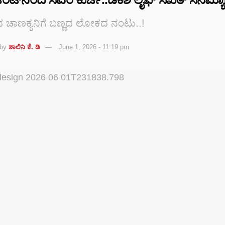
ಚಾಣಕ್ಯನಿಗೆ ಬಣ್ಣದ ಲೋಕದ ನಂಟು..!
by
ಶಾಲಿನಿ ಕೆ. ಡಿ
June 1, 2026 - 11:19 pm