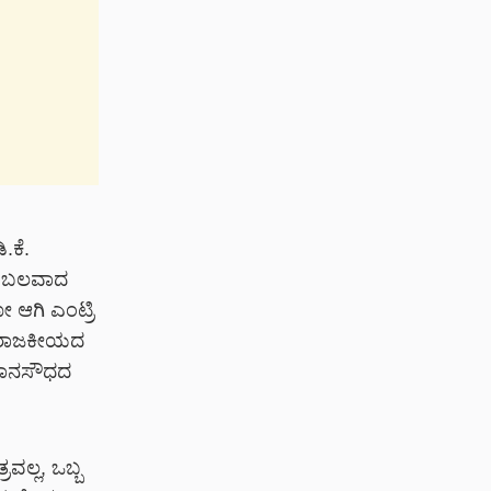
.ಕೆ.
ನೋ ಬಲವಾದ
ೋ ಆಗಿ ಎಂಟ್ರಿ
ಕ ರಾಜಕೀಯದ
ವಿಧಾನಸೌಧದ
ವಲ್ಲ, ಒಬ್ಬ