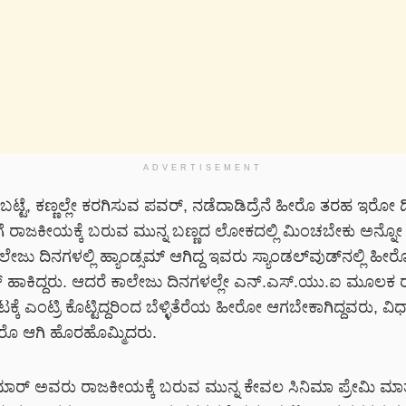
ADVERTISEMENT
ಟ್ಟೆ, ಕಣ್ಣಲ್ಲೇ ಕರಗಿಸುವ ಪವರ್, ನಡೆದಾಡಿದ್ರೆನೆ ಹೀರೊ ತರಹ ಇರೋ ಡಿ
ಗೆ ರಾಜಕೀಯಕ್ಕೆ ಬರುವ ಮುನ್ನ ಬಣ್ಣದ ಲೋಕದಲ್ಲಿ ಮಿಂಚಬೇಕು ಅನ್
ಾಲೇಜು ದಿನಗಳಲ್ಲಿ ಹ್ಯಾಂಡ್ಸಮ್ ಆಗಿದ್ದ ಇವರು ಸ್ಯಾಂಡಲ್‌ವುಡ್‌ನಲ್ಲಿ ಹೀರ
ಚ್ ಹಾಕಿದ್ದರು. ಆದರೆ ಕಾಲೇಜು ದಿನಗಳಲ್ಲೇ ಎನ್.ಎಸ್.ಯು.ಐ ಮೂಲ
ಕೆ ಎಂಟ್ರಿ ಕೊಟ್ಟಿದ್ದರಿಂದ ಬೆಳ್ಳಿತೆರೆಯ ಹೀರೋ ಆಗಬೇಕಾಗಿದ್ದವರು, 
ರೊ ಆಗಿ ಹೊರಹೊಮ್ಮಿದರು.
ುಮಾರ್ ಅವರು ರಾಜಕೀಯಕ್ಕೆ ಬರುವ ಮುನ್ನ ಕೇವಲ ಸಿನಿಮಾ ಪ್ರೇಮಿ ಮಾತ್ರ