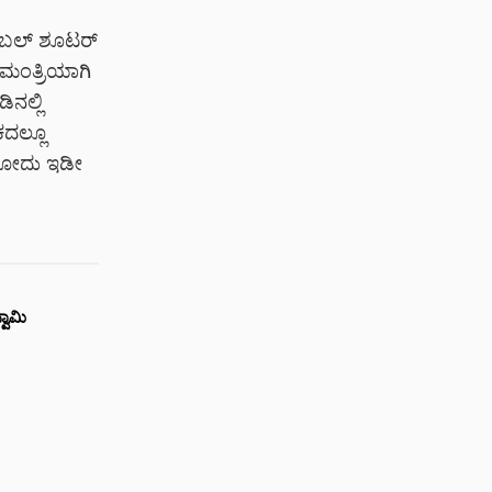
್ರಬಲ್ ಶೂಟರ್
ಯಮಂತ್ರಿಯಾಗಿ
ಿನಲ್ಲಿ
ಕದಲ್ಲೂ
ಿರೋದು ಇಡೀ
ವಾಮಿ