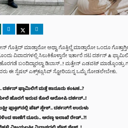
ದೇನ್ ಗೊತ್ತಿದ್ ಮಾಡ್ತಾರೋ ಅಥ್ವಾ ಗೊತ್ತಿಲ್ದೆ ಮಾಡ್ತಾರೋ ಒಂದೂ ಗೊತ್ತಾಗ್ತಿಲ್ಲ
ದು ವಿವಾದಗಳಲ್ಲಿ ಸಿಲುಕಿಕೊಳ್ತಾನೇ ಇರ್ತಾರೆ ನಟ ದರ್ಶನ್ & ಫ್ಯಾಮಿಲಿ
ೊರಗಡೆ ಬಂದಿದ್ದಾರಲ್ವಾ ಡಿಬಾಸ್..? ಮತ್ತೇನ್ ಎಡವಟ್ ಮಾಡ್ಕೊಂಡ್ರು
ರು ಈ ಸ್ಪೆಷಲ್ ಎಕ್ಸ್‌ಕ್ಲೂಸಿವ್ ಸ್ಟೋರಿಯನ್ನ ಒಮ್ಮೆ ನೋಡಲೇಬೇಕು.
 ದರ್ಶನ್ ಫ್ಯಾಮಿಲಿಗೆ ಮತ್ತೆ ಕಾನೂನು ಕಂಟಕ..?
ೇಲೆ ಹೊರಗೆ ಇರುವ ಕೊಲೆ ಆರೋಪಿ ದರ್ಶನ್..!
್ಮೀ ಫ್ಲ್ಯಾಟ್‌‌‌ನಲ್ಲಿ ಪೆಟ್ ಸ್ನೇಕ್.. ದರ್ಶನ್‌ಗೆ ಉರುಳು
ಳಿಂದ ಠಾಣೆಗೆ ದೂರು.. ಅರಣ್ಯ ಇಲಾಖೆ ರೇಡ್..?!