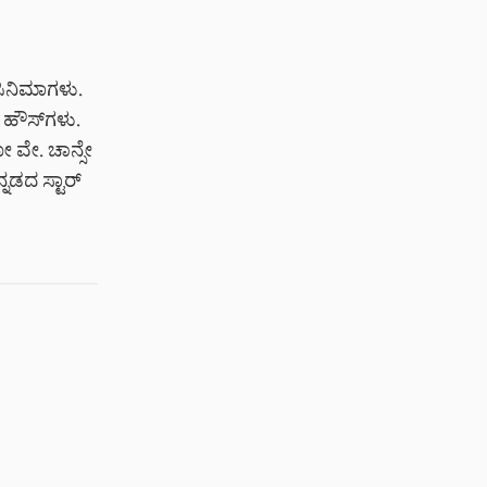
 ಸಿನಿಮಾಗಳು.
 ಹೌಸ್‌ಗಳು.
ೋ ವೇ. ಚಾನ್ಸೇ
ನಡದ ಸ್ಟಾರ್