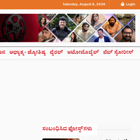
Saturday, August 8, 2026
Login
ಞಾನ
ಆಧ್ಯಾತ್ಮ- ಜ್ಯೋತಿಷ್ಯ
ವೈರಲ್
ಆಟೋಮೊಬೈಲ್
ವೆಬ್ ಸ್ಟೋರೀಸ್
ಸಂಬಂಧಿಸಿದ ಪೋಸ್ಟ್‌ಗಳು