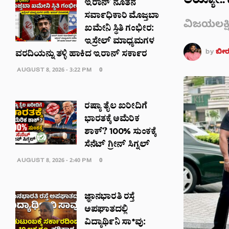
ಅಯ್ಯೋ.. 
ಇರಾನ್ ನೂತನ
ಸರ್ವಾಧಿಕಾರಿ ಮೊಜ್ತಬಾ
ವಿಜಯಲಕ್ಷ್ಮೀ
ಖಮೇನಿ ಸ್ಥಿತಿ ಗಂಭೀರ:
ಇಸ್ರೇಲ್ ಮಾಧ್ಯಮಗಳ
by
ಬೀರಗ
ವರದಿಯನ್ನು ತಳ್ಳಿ ಹಾಕಿದ ಇರಾನ್ ಸರ್ಕಾರ
AUGUST 8, 2026 - 3:22 PM
0
ರಷ್ಯಾ ತೈಲ ಖರೀದಿಗೆ
ಭಾರತಕ್ಕೆ ಅಮೆರಿಕ
ಶಾಕ್? 100% ಸುಂಕಕ್ಕೆ
ಸೆನೆಟ್ ಗ್ರೀನ್ ಸಿಗ್ನಲ್
AUGUST 8, 2026 - 2:40 PM
0
ಜ್ಞಾನಭಾರತಿ ರಸ್ತೆ
ಅಪಘಾತದಲ್ಲಿ
ವಿದ್ಯಾರ್ಥಿನಿ ಸಾ*ವು: