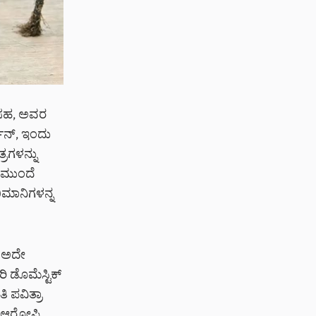
ೂ ಸಹ, ಅವರ
ಶನ್, ಇಂದು
್ರಗಳನ್ನು
್ ಮುಂದೆ
ಭಿಮಾನಿಗಳನ್ನ
. ಅದೇ
ಿ ಡೊಮೆಸ್ಟಿಕ್
 ಪವಿತ್ರಾ