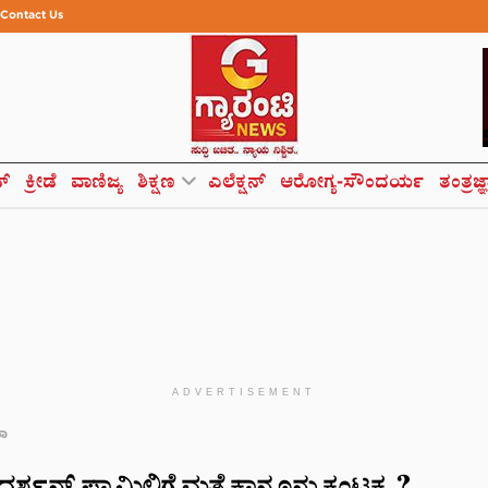
Contact Us
ಸ್
ಕ್ರೀಡೆ
ವಾಣಿಜ್ಯ
ಶಿಕ್ಷಣ
ಎಲೆಕ್ಷನ್
ಆರೋಗ್ಯ-ಸೌಂದರ್ಯ
ತಂತ್ರಜ್
ADVERTISEMENT
ಮಾ