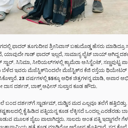
ರಂಗದಲ್ಲಿ ಫಾದರ್ ತೂಗುದೀಪ ಶ್ರೀನಿವಾಸ್ ಬಹುದೊಡ್ಡ ಹೆಸರು ಮಾಡಿದ್ರ
, ಯಾವುದೇ ಗಾಡ್ ಫಾದರ್ ಇಲ್ಲದೆ, ಸಾಮಾನ್ಯ ಲೈಟ್ ಬಾಯ್ ಆಗಿದ್ದ ದರ್
್ಟಾರ್. ಸಿನಿಮಾ, ಸೀರಿಯಲ್‌‌‌ಗಳಲ್ಲಿ ಕ್ಯಾಮೆರಾ ಅಸಿಸ್ಟೆಂಟ್, ಸಣ್ಣಪುಟ್ಟ ಪಾತ
ೆಳೆದ ಇವರು ಮೆಜೆಸ್ಟಿಕ್‌‌ನಿಂದಲೇ ಮೆಜೆಸ್ಟಿಕ್‌ನ ಕೆಜಿ ರಸ್ತೆಯ ಥಿಯೇಟರ
ಿಕೊಳ್ತಾರೆ. 23 ವರ್ಷಗಳಲ್ಲಿ 55ಕ್ಕೂ ಅಧಿಕ ಚಿತ್ರಗಳನ್ನ ಮಾಡಿ, ಅಪಾರ ಅ
ದಾಸ ದರ್ಶನ್, ಬಾಕ್ಸ್ ಆಫೀಸ್ ಸುಲ್ತಾನ ಕೂಡ ಹೌದು.
ಲೆ ಬಂದ ದರ್ಶನ್‌ಗೆ ಸ್ಟಾರ್ಡಮ್, ದುಡ್ಡಿನ ಮದ ಎಲ್ಲವೂ ತಲೆಗೆ ಹತ್ತಿಬಿಡ್ತು
ಟಕಾಲದಲ್ಲಿ ಕೈ ಹಿಡಿದ ಪತ್ನಿಯನ್ನ ಕೂಡ ಲೆಕ್ಕಿಸದೆ ಒಂದಲ್ಲ ಎರಡೆರಡು ಬಾರ
ಡುವ ಮೂಲಕ ಜೈಲು ಪಾಲಾಗಿದ್ದರು. ಸಾಲದು ಅಂತ ಪತ್ನಿ ಇದ್ದಾಗಲೇ ಗೆಳತಿ