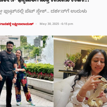
ದರ್ಶನ್ ಫ್ಯಾಮಿಲಿಗೆ ಮತ್ತೆ ಕಾನೂನು ಕಂಟಕ..?
 ಫ್ಲ್ಯಾಟ್‌‌‌ನಲ್ಲಿ ಪೆಟ್ ಸ್ನೇಕ್.. ದರ್ಶನ್‌ಗೆ ಉರುಳು
ಾನಹಳ್ಳಿ ಲಕ್ಷ್ಮೀನಾರಾಯಣ್
May 30, 2025 - 6:15 pm