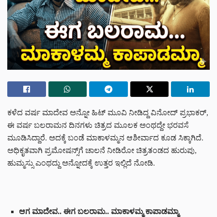
ಕಳೆದ ವರ್ಷ ಮಾದೇವ ಅನ್ನೋ ಹಿಟ್ ಮೂವಿ ನೀಡಿದ್ದ ವಿನೋದ್ ಪ್ರಭಾಕರ್,
ಈ ವರ್ಷ ಬಲರಾಮನ ದಿನಗಳು ಚಿತ್ರದ ಮೂಲಕ ಅಂಥದ್ದೇ ಭರವಸೆ
ಮೂಡಿಸಿದ್ದಾರೆ. ಅದಕ್ಕೆ ಬಂಡೆ ಮಾಕಾಳಮ್ಮನ ಆಶೀರ್ವಾದ ಕೂಡ ಸಿಕ್ಕಾಗಿದೆ.
ಅಧಿಕೃತವಾಗಿ ಪ್ರಮೋಷನ್ಸ್‌ಗೆ ಚಾಲನೆ ನೀಡಿರೋ ಚಿತ್ರತಂಡದ ಹುರುಪು,
ಹುಮ್ಮಸ್ಸು ಎಂಥದ್ದು ಅನ್ನೋದಕ್ಕೆ ಉತ್ತರ ಇಲ್ಲಿದೆ ನೋಡಿ.
ಆಗ ಮಾದೇವ.. ಈಗ ಬಲರಾಮ.. ಮಾಕಾಳಮ್ಮ ಕಾಪಾಡಮ್ಮಾ