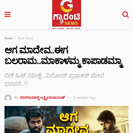
Home
Flash News
ಆಗ ಮಾದೇವ..ಈಗ
ಬಲರಾಮ..ಮಾಕಾಳಮ್ಮ ಕಾಪಾಡಮ್ಮಾ
ಬಿಗ್ ಹಿಟ್ ನಿರೀಕ್ಷೆ.. ವಿನೋದ್ ಪ್ರಭಾಕರ್ ಮೇಲೆ
ಭರವಸೆ..!!
By
ಬೀರಗಾನಹಳ್ಳಿ ಲಕ್ಷ್ಮೀನಾರಾಯಣ್
2 months Ago