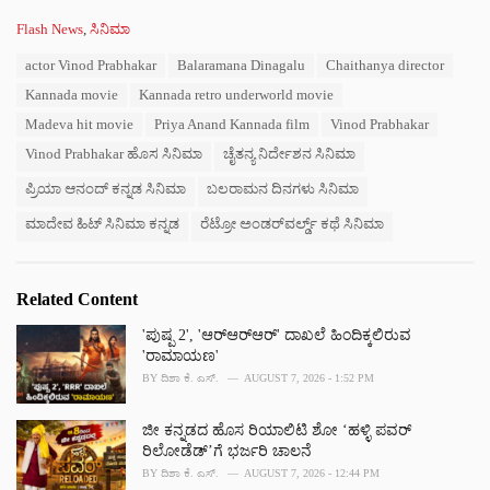
C
Flash News
,
ಸಿನಿಮಾ
a
T
actor Vinod Prabhakar
Balaramana Dinagalu
Chaithanya director
t
a
e
Kannada movie
Kannada retro underworld movie
g
g
s
Madeva hit movie
Priya Anand Kannada film
Vinod Prabhakar
o
:
r
Vinod Prabhakar ಹೊಸ ಸಿನಿಮಾ
ಚೈತನ್ಯ ನಿರ್ದೇಶನ ಸಿನಿಮಾ
i
e
ಪ್ರಿಯಾ ಆನಂದ್ ಕನ್ನಡ ಸಿನಿಮಾ
ಬಲರಾಮನ ದಿನಗಳು ಸಿನಿಮಾ
s
ಮಾದೇವ ಹಿಟ್ ಸಿನಿಮಾ ಕನ್ನಡ
ರೆಟ್ರೋ ಅಂಡರ್‌ವರ್ಲ್ಡ್ ಕಥೆ ಸಿನಿಮಾ
:
Related Content
'ಪುಷ್ಪ 2', 'ಆರ್‌ಆರ್‌ಆರ್' ದಾಖಲೆ ಹಿಂದಿಕ್ಕಲಿರುವ
'ರಾಮಾಯಣ'
BY
ದಿಶಾ ಕೆ. ಎಸ್.
AUGUST 7, 2026 - 1:52 PM
ಜೀ ಕನ್ನಡದ ಹೊಸ ರಿಯಾಲಿಟಿ ಶೋ ‘ಹಳ್ಳಿ ಪವರ್
ರಿಲೋಡೆಡ್’ಗೆ ಭರ್ಜರಿ ಚಾಲನೆ
BY
ದಿಶಾ ಕೆ. ಎಸ್.
AUGUST 7, 2026 - 12:44 PM