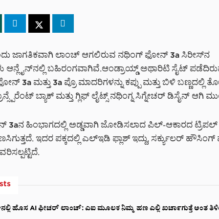
ದು ಜಾಗತಿಕವಾಗಿ ಲಾಂಚ್ ಆಗಲಿರುವ ನಥಿಂಗ್ ಫೋನ್ 3a ಸಿರೀಸ್‌
ಆನ್ಲೈನ್‌ನಲ್ಲಿ ಬಹಿರಂಗವಾಗಿವೆ.ಆಂಡ್ರಾಯ್ಡ್ ಅಥಾರಿಟಿ ಸೈಟ್ ಪಡೆದಿರ
ೋನ್ 3a ಮತ್ತು 3a ಪ್ರೊ ಮಾದರಿಗಳನ್ನು ಕಪ್ಪು ಮತ್ತು ಬಿಳಿ ಬಣ್ಣದಲ್ಲಿ ತೋರ
ಾನ್ಸ್ಪೆರೆಂಟ್ ಬ್ಯಾಕ್ ಮತ್ತು ಗ್ಲಿಫ್ ಲೈಟ್ಸ್ ನಥಿಂಗ್ನ ಸಿಗ್ನೇಚರ್ ಡಿಸೈನ್ ಆಗಿ 
್ 3aನ ಹಿಂಭಾಗದಲ್ಲಿ ಅಡ್ಡವಾಗಿ ಜೋಡಿಸಲಾದ ಪಿಲ್-ಆಕಾರದ ಟ್ರಿಪಲ್ ಕ
ಗುತ್ತದೆ. ಇದರ ಪಕ್ಕದಲ್ಲಿ ಎಲ್ಇಡಿ ಫ್ಲಾಶ್ ಇದ್ದು, ಸರ್ಕ್ಯುಲರ್ ಹೌಸಿಂಗ್ ಮತ
ರಿಸಲ್ಪಟ್ಟಿದೆ.
sts
ಲ್ಲಿ ಹೊಸ AI ಫೀಚರ್ ಲಾಂಚ್: ಎಐ ಮೂಲಕ ನಿಮ್ಮ ಹಣ ಎಲ್ಲಿ ಖರ್ಚಾಗುತ್ತೆ ಅಂತ ತಿಳಿ