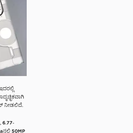
ಇದರಲ್ಲಿ
ದೃಚ್ಛಿಕವಾಗಿ
್ ನೀಡಲಿದೆ.
, 6.77-
aನಲ್ಲಿ 50MP