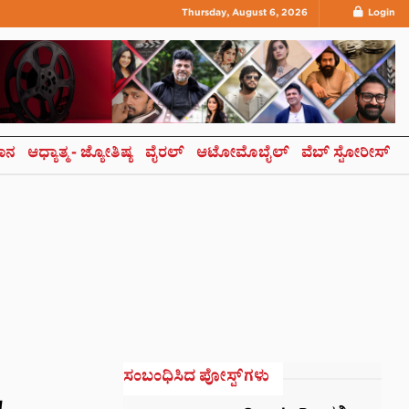
Thursday, August 6, 2026
Login
ಞಾನ
ಆಧ್ಯಾತ್ಮ- ಜ್ಯೋತಿಷ್ಯ
ವೈರಲ್
ಆಟೋಮೊಬೈಲ್
ವೆಬ್ ಸ್ಟೋರೀಸ್
ಸಂಬಂಧಿಸಿದ ಪೋಸ್ಟ್‌ಗಳು