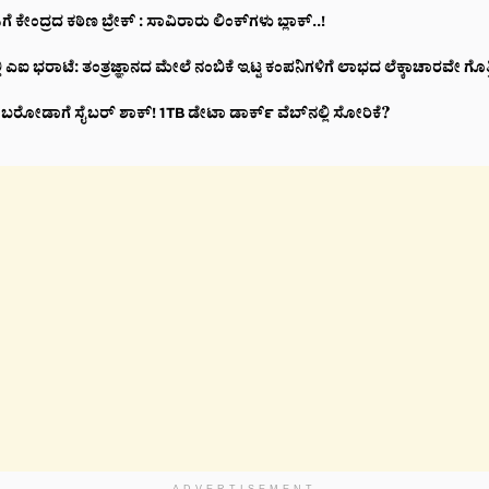
ೆ ಕೇಂದ್ರದ ಕಠಿಣ ಬ್ರೇಕ್‌ : ಸಾವಿರಾರು ಲಿಂಕ್‌ಗಳು ಬ್ಲಾಕ್‌..!
್ಲಿ ಎಐ ಭರಾಟೆ: ತಂತ್ರಜ್ಞಾನದ ಮೇಲೆ ನಂಬಿಕೆ ಇಟ್ಟ ಕಂಪನಿಗಳಿಗೆ ಲಾಭದ ಲೆಕ್ಕಾಚಾರವೇ ಗೊತ್ತಿ
 ಬರೋಡಾಗೆ ಸೈಬರ್ ಶಾಕ್! 1TB ಡೇಟಾ ಡಾರ್ಕ್ ವೆಬ್‌ನಲ್ಲಿ ಸೋರಿಕೆ?
ADVERTISEMENT