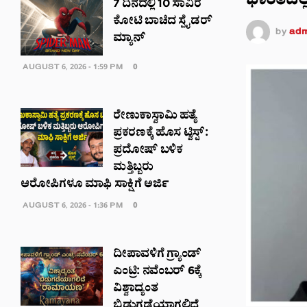
ಭಾರತದಲ್ಲ
7 ದಿನದಲ್ಲಿ 10 ಸಾವಿರ
ಕೋಟಿ ಬಾಚಿದ ಸ್ಪೈಡರ್
by
adm
ಮ್ಯಾನ್
AUGUST 6, 2026 - 1:59 PM
0
ರೇಣುಕಾಸ್ವಾಮಿ ಹತ್ಯೆ
ಪ್ರಕರಣಕ್ಕೆ ಹೊಸ ಟ್ವಿಸ್ಟ್:
ಪ್ರದೋಷ್ ಬಳಿಕ
ಮತ್ತಿಬ್ಬರು
ಆರೋಪಿಗಳೂ ಮಾಫಿ ಸಾಕ್ಷಿಗೆ ಅರ್ಜಿ
AUGUST 6, 2026 - 1:36 PM
0
ದೀಪಾವಳಿಗೆ ಗ್ರ್ಯಾಂಡ್
ಎಂಟ್ರಿ: ನವೆಂಬರ್ 6ಕ್ಕೆ
ವಿಶ್ವಾದ್ಯಂತ
ಬಿಡುಗಡೆಯಾಗಲಿದೆ