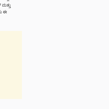
್ ಮತ್ತು
ದು ಈ