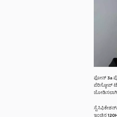
ಫೋನ್ 3a ಪ್ರ
ಪೆರಿಸ್ಕೋಪ್ 
ಜೋಡಿಸಲಾಗಿದ
ಸ್ಪೆಸಿಫಿಕೇಶನ್
ಇಂಚಿನ 120Hz