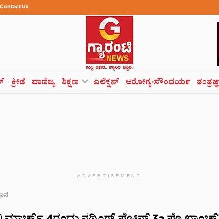
Contact Us
ಸ್
ಕ್ರೀಡೆ
ವಾಣಿಜ್ಯ
ಶಿಕ್ಷಣ
ಎಲೆಕ್ಷನ್
ಆರೋಗ್ಯ-ಸೌಂದರ್ಯ
ತಂತ್ರಜ್
ADVERTISEMENT
್ಞಾನ