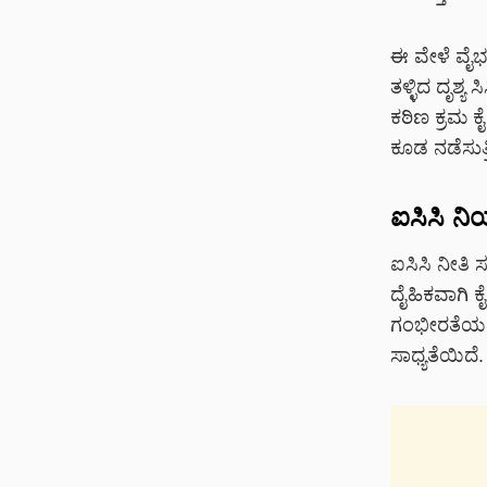
ಈ ವೇಳೆ ವೈ
ತಳ್ಳಿದ ದೃಶ್ಯ
ಕಠಿಣ ಕ್ರಮ ಕ
ಕೂಡ ನಡೆಸುತ್ತಿ
ಐಸಿಸಿ ನ
ಐಸಿಸಿ ನೀತಿ
ದೈಹಿಕವಾಗಿ 
ಗಂಭೀರತೆಯನ್ನ
ಸಾಧ್ಯತೆಯಿದೆ.