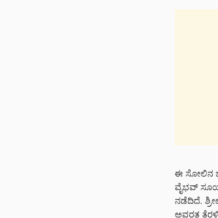
ಈ ಸೋಲಿನ ಬಳ
ವೈಭವ್ ಸೂರ್
ನಡೆದಿದೆ. 
ಅವರತ್ತ ತೆರಳಿ