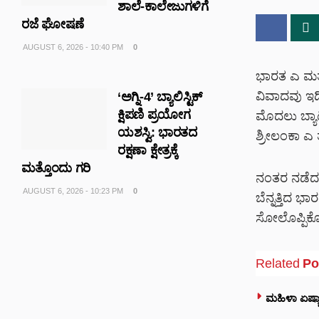
ಶಾಲೆ-ಕಾಲೇಜುಗಳಿಗೆ
ರಜೆ ಘೋಷಣೆ
AUGUST 6, 2026 - 10:40 PM
0
ಭಾರತ ಎ ಮತ
ವಿವಾದವು ಇದೀ
‘ಅಗ್ನಿ-4’ ಬ್ಯಾಲಿಸ್ಟಿಕ್
ಕ್ಷಿಪಣಿ ಪ್ರಯೋಗ
ಮೊದಲು ಬ್ಯಾಟ
ಯಶಸ್ವಿ: ಭಾರತದ
ಶ್ರೀಲಂಕಾ ಎ 
ರಕ್ಷಣಾ ಕ್ಷೇತ್ರಕ್ಕೆ
ಮತ್ತೊಂದು ಗರಿ
ನಂತರ ನಡೆದ ಸ
AUGUST 6, 2026 - 10:23 PM
0
ಬೆನ್ನತ್ತಿದ ಭ
ಸೋಲೊಪ್ಪಿಕೊಂ
Related
Po
ಮಹಿಳಾ ಏಷ್ಯಾ