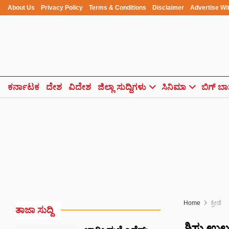
About Us
Privacy Policy
Terms & Conditions
Disclaimer
Advertise Wi
ಕರ್ನಾಟಕ
ದೇಶ
ವಿದೇಶ
ಜಿಲ್ಲಾ ಸುದ್ದಿಗಳು
ಸಿನಿಮಾ
ಬಿಗ್ ಬಾ
Home
ಕ್ರೀಡೆ
ತಾಜಾ ಸುದ್ದಿ
ಶಿಸ್ತು ಉ