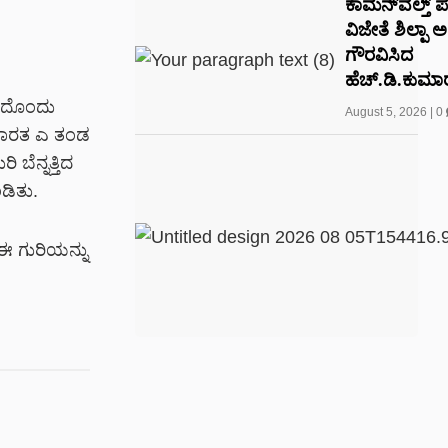
ಕಾಮನ್‌ವೆಲ್ತ್ 
ವಿಜೇತೆ ಶಿಲ್ಪಾ 
ಗೌರವಿಸಿದ
ಹೆಚ್.ಡಿ.ಕುಮಾರ
ಅದೊಂದು
August 5, 2026
|
0
ಿ ಭಾರತ ಎ ತಂಡ
ಬೆನ್ನತ್ತಿದ
ಡಿತು.
ಈ ಗುರಿಯನ್ನು