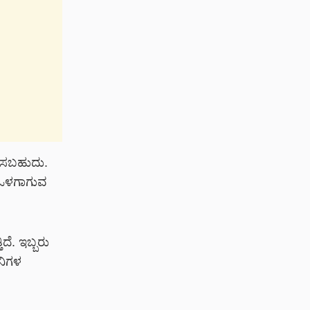
ಧಿಸಬಹುದು.
ೂ ಒಳಗಾಗುವ
ೆ. ಇಬ್ಬರು
ನಿಗಳ