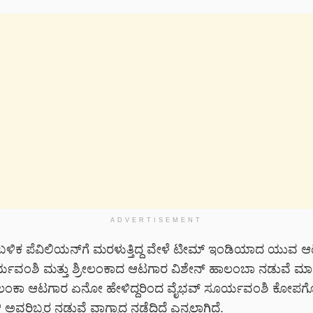
ADVERTISEMENT
ಿಕ ಪೆವಿಲಿಯನ್‌ಗೆ ಮರಳುತ್ತಿದ್ದ ವೇಳೆ ಟೀಮ್ ಇಂಡಿಯಾದ ಯುವ 
ಯವಂಶಿ ಮತ್ತು ಶ್ರೀಲಂಕಾದ ಆಟಗಾರ ವಿಶೇನ್ ಹಾಲಂಬಾ ನಡುವೆ ಮಾ
ಶ್ರೀಲಂಕಾ ಆಟಗಾರ ಏನೋ ಹೇಳಿದ್ದರಿಂದ ವೈಭವ್ ಸೂರ್ಯವಂಶಿ ಕೋಪ
 ಅವರಿಬ್ಬರ ನಡುವೆ ವಾಗ್ವಾದ ನಡೆದಿದೆ ಎನ್ನಲಾಗಿದೆ.