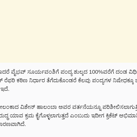
ತಾದರೆ ವೈಭವ್ ಸೂರ್ಯವಂಶಿಗೆ ಪಂದ್ಯ ಶುಲ್ಕದ 100%ವರೆಗೆ ದಂಡ ವಿ
ಾಚ್ ರೆಫರಿ ಕಠಿಣ ನಿರ್ಧಾರ ತೆಗೆದುಕೊಂಡರೆ ಕೆಲವು ಪಂದ್ಯಗಳ ನಿಷೇಧಕ್ಕ
 ಇದೆ.
ರೀಲಂಕಾದ ವಿಶೇನ್ ಹಾಲಂಬಾ ಅವರ ವರ್ತನೆಯನ್ನೂ ಪರಿಶೀಲಿಸಲಾಗುತ್ತಿದ
ದ್ಧ ಯಾವ ಕ್ರಮ ಕೈಗೊಳ್ಳಲಾಗುತ್ತದೆ ಎಂಬುದು ಇದೀಗ ಕ್ರಿಕೆಟ್ ಅಭಿಮಾ
ಕಾರಣವಾಗಿದೆ.