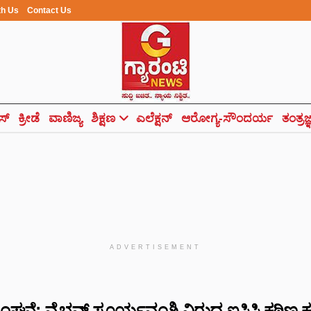
th Us
Contact Us
ಸ್
ಕ್ರೀಡೆ
ವಾಣಿಜ್ಯ
ಶಿಕ್ಷಣ
ಎಲೆಕ್ಷನ್
ಆರೋಗ್ಯ-ಸೌಂದರ್ಯ
ತಂತ್ರಜ
ADVERTISEMENT
ಲ್ಲಂಘನೆ: ವೈಭವ್ ಸೂರ್ಯವಂಶಿ ವಿರುದ್ದ ಐಸಿಸಿ ಕಠಿಣ ಕ