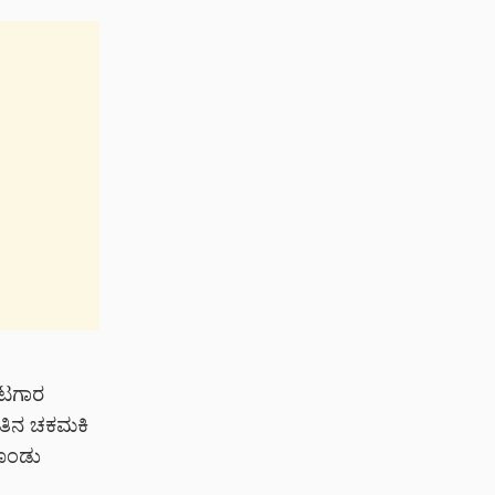
ಆಟಗಾರ
ತಿನ ಚಕಮಕಿ
ಗೊಂಡು