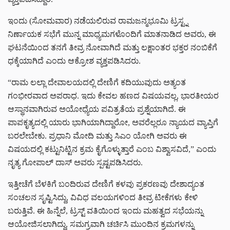
ಇಂದು (ಸೋಮವಾರ) ನಡೆಯಲಿರುವ ರಾಮಜನ್ಮಭೂಮಿ ಟ್ರಸ್ಟ್ನ
ನಿರ್ಣಾಯಕ ಸಭೆಗೆ ಮುನ್ನ ಮಾಧ್ಯಮಗಳೊಂದಿಗೆ ಮಾತನಾಡಿದ ಅವರು, ಈ
ಘಟನೆಯಿಂದ ತನಗೆ ತೀವ್ರ ನೋವಾಗಿದೆ ಮತ್ತು ಲಕ್ಷಾಂತರ ಭಕ್ತರ ನಂಬಿಕೆಗೆ
ಧಕ್ಕೆಯಾಗಿದೆ ಎಂದು ಆಕ್ರೋಶ ವ್ಯಕ್ತಪಡಿಸಿದರು.
“ರಾಮ ಲಲ್ಲಾ ದೇವಾಲಯದಲ್ಲಿ ದೇಣಿಗೆ ಕದಿಯುವುದು ಅತ್ಯಂತ
ಗಂಭೀರವಾದ ಅಪರಾಧ. ಇದು ಕೇವಲ ಹಣದ ವಿಷಯವಲ್ಲ, ಭಾರತೀಯರ
ಆಸ್ಥಾನವಾಗಿರುವ ಅಯೋಧ್ಯೆಯ ಪವಿತ್ರತೆಯ ಪ್ರಶ್ನೆಯಾಗಿದೆ. ಈ
ಪಾಪಕೃತ್ಯದಲ್ಲಿ ಯಾರು ಭಾಗಿಯಾಗಿದ್ದಾರೋ, ಅವರೆಲ್ಲರೂ ನ್ಯಾಯದ ವ್ಯಾಪ್ತಿಗೆ
ಬರಲೇಬೇಕು. ಪ್ರಧಾನಿ ಮೋದಿ ಮತ್ತು ಸಿಎಂ ಯೋಗಿ ಅವರು ಈ
ವಿಷಯದಲ್ಲಿ ಕಟ್ಟುನಿಟ್ಟಿನ ಕ್ರಮ ಕೈಗೊಳ್ಳುತ್ತಾರೆ ಎಂಬ ವಿಶ್ವಾಸವಿದೆ,” ಎಂದು
ನೃತ್ಯ ಗೋಪಾಲ್ ದಾಸ್ ಅವರು ಸ್ಪಷ್ಟಪಡಿಸಿದರು.
ಇತ್ತೀಚೆಗೆ ಬೆಳಕಿಗೆ ಬಂದಿರುವ ದೇಣಿಗೆ ಕಳವು ಪ್ರಕರಣವು ದೇಶಾದ್ಯಂತ
ಸಂಚಲನ ಸೃಷ್ಟಿಸಿದ್ದು, ವಿವಿಧ ವಲಯಗಳಿಂದ ತೀವ್ರ ಟೀಕೆಗಳು ಕೇಳಿ
ಬರುತ್ತಿವೆ. ಈ ಹಿನ್ನೆಲೆ, ಟ್ರಸ್ಟ್ ವತಿಯಿಂದ ಇಂದು ಮಹತ್ವದ ಸಭೆಯನ್ನು
ಆಯೋಜಿಸಲಾಗಿದ್ದು, ಸಮಗ್ರವಾಗಿ ಚರ್ಚಿಸಿ ಮುಂದಿನ ಕ್ರಮಗಳನ್ನು