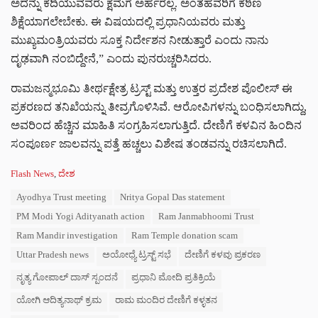
ಅದನ್ನು ಕದಿಯುವವರು ಕ್ಷಮೆಗೆ ಅರ್ಹರಲ್ಲ. ಅಂತಹವರಿಗೆ ಕಠಿಣ
ಶಿಕ್ಷೆಯಾಗಲೇಬೇಕು. ಈ ವಿಷಯದಲ್ಲಿ ಪ್ರಧಾನಿಯವರು ಮತ್ತು
ಮುಖ್ಯಮಂತ್ರಿಯವರು ಸೂಕ್ತ ನಿರ್ದೇಶನ ನೀಡುತ್ತಾರೆ ಎಂದು ನಾನು
ದೃಢವಾಗಿ ನಂಬಿದ್ದೇನೆ,” ಎಂದು ಪುನರುಚ್ಚರಿಸಿದರು.
ರಾಮಜನ್ಮಭೂಮಿ ತೀರ್ಥಕ್ಷೇತ್ರ ಟ್ರಸ್ಟ್ ಮತ್ತು ಉತ್ತರ ಪ್ರದೇಶ ಪೊಲೀಸ್ ಈ
ಪ್ರಕರಣದ ತನಿಖೆಯನ್ನು ತೀವ್ರಗೊಳಿಸಿವೆ. ಆರೋಪಿಗಳನ್ನು ಬಂಧಿಸಲಾಗಿದ್ದು,
ಅವರಿಂದ ಹೆಚ್ಚಿನ ಮಾಹಿತಿ ಸಂಗ್ರಹಿಸಲಾಗುತ್ತಿದೆ. ದೇಣಿಗೆ ಕಳವಿನ ಹಿಂದಿನ
ಸಂಪೂರ್ಣ ಜಾಲವನ್ನು ಪತ್ತೆ ಹಚ್ಚಲು ವಿಶೇಷ ತಂಡವನ್ನು ರಚಿಸಲಾಗಿದೆ.
C
Flash News
,
ದೇಶ
a
T
Ayodhya Trust meeting
Nritya Gopal Das statement
t
a
e
PM Modi Yogi Adityanath action
Ram Janmabhoomi Trust
g
g
s
Ram Mandir investigation
Ram Temple donation scam
o
:
r
Uttar Pradesh news
ಅಯೋಧ್ಯೆ ಟ್ರಸ್ಟ್ ಸಭೆ
ದೇಣಿಗೆ ಕಳವು ಪ್ರಕರಣ
i
e
ನೃತ್ಯ ಗೋಪಾಲ್ ದಾಸ್ ಸ್ಪಂದನೆ
ಪ್ರಧಾನಿ ಮೋದಿ ಪ್ರತಿಕ್ರಿಯೆ
s
ಯೋಗಿ ಆದಿತ್ಯನಾಥ್ ಕ್ರಮ
ರಾಮ ಮಂದಿರ ದೇಣಿಗೆ ಕಳ್ಳತನ
: