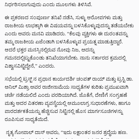
ನಿರ್ಧರಿಸಲಾಗುವುದು ಎಂದು ಮೂಲಗಳು ತಿಳಿಸಿವೆ.
ಈ ಪ್ರಕರಣದ ಸಂಪೂರ್ಣ ತನಿಖೆ ನಡೆಸಿ, ಸುಳ್ಳು ಆರೋಪಗಳು ಮತ್ತು
ರಾಜಕೀಯ ಲಾಭಕ್ಕಾಗಿ ಈ ವಿಷಯವನ್ನು ಬಳಸಿಕೊಳ್ಳುವುದನ್ನು ತಡೆಯಬೇಕು
ಎಂದು ಅವರು ಮನವಿ ಮಾಡಿದರು. “ಕೆಲವು ವ್ಯಕ್ತಿಗಳು ಈ ದುರಂತವನ್ನು
ತಮ್ಮ ರಾಜಕೀಯ ಏಜೆಂಡಾಗಿ ಬಳಸಿಕೊಳ್ಳುವ ಪ್ರಯತ್ನ ಮಾಡುತ್ತಿದ್ದಾರೆ.
ಆದರೆ ಭಕ್ತರ ಮನಸ್ಸಿನಲ್ಲಿರುವ ನೋವು ನಿಜ, ಅದನ್ನು
ಗಮನದಲ್ಲಿಟ್ಟುಕೊಂಡು ತನಿಖೆಯಾಗಬೇಕು. ನಾನು ಸರ್ಕಾರದ ಕ್ರಮದಲ್ಲಿ
ವಿಶ್ವಾಸವಿಟ್ಟಿದ್ದೇನೆ,” ಎಂದರು.
ಸಭೆಯಲ್ಲಿ ಟ್ರಸ್ಟ್ ನ ಪ್ರಧಾನ ಕಾರ್ಯದರ್ಶಿ ಚಂಪತ್ ರಾಯ್ ಮತ್ತು ಟ್ರಸ್ಟಿ ಡಾ.
ಅನಿಲ್ ಮಿಶ್ರಾ ಅವರ ರಾಜೀನಾಮೆಯ ಸಾಧ್ಯತೆಗಳ ಕುರಿತು ಪ್ರಮುಖವಾಗಿ
ಚರ್ಚೆ ನಡೆಯಲಿದೆ ಎಂದು ವರದಿಯಾಗಿದೆ. ಜೊತೆಗೆ, ದೇಣಿಗೆ ಸಂಗ್ರಹಣೆ
ಮತ್ತು ಅದರ ವಿತರಣಾ ವ್ಯವಸ್ಥೆಯಲ್ಲಿ ಆಮೂಲಾಗ್ರ ಸುಧಾರಣೆಗಳು, ಹಾಗೂ
ಪಾರದರ್ಶಕತೆಯನ್ನು ಹೆಚ್ಚಿಸುವ ನಿಟ್ಟಿನಲ್ಲಿ ಹೊಸ ಮಾರ್ಗಸೂಚಿಗಳನ್ನು
ರೂಪಿಸುವ ಸಾಧ್ಯತೆಯಿದೆ.
ನೃತ್ಯ ಗೋಪಾಲ್ ದಾಸ್ ಅವರು, “ಇದು ಲಕ್ಷಾಂತರ ಜನರ ಶ್ರದ್ಧೆಯ ಹಣ.