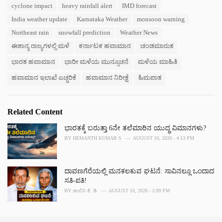
T
cyclone impact
heavy rainfall alert
IMD forecast
t
a
e
India weather update
Karnataka Weather
monsoon warning
g
g
s
Northeast rain
snowfall prediction
Weather News
o
:
r
ಈಶಾನ್ಯ ರಾಜ್ಯಗಳಲ್ಲಿ ಮಳೆ
ಕರ್ನಾಟಕ ಹವಾಮಾನ
ಚಂಡಮಾರುತ
i
e
ಭಾರತ ಹವಾಮಾನ
ಭಾರೀ ಮಳೆಯ ಮುನ್ಸೂಚನೆ
ಮಳೆಯ ಮಾಹಿತಿ
s
ಹವಾಮಾನ ಇಲಾಖೆ ಎಚ್ಚರಿಕೆ
ಹವಾಮಾನ ನಿರೀಕ್ಷೆ
ಹಿಮಪಾತ
:
Related Content
ಭಾರತಕ್ಕೆ ಬರುತ್ತಾ 6ನೇ ತಲೆಮಾರಿನ ಯುದ್ಧ ವಿಮಾನಗಳು?
BY
HEMANTH KUMAR S
AUGUST 10, 2026 - 4:13 PM
ದಾವಣಗೆರೆಯಲ್ಲಿ ಮನಕಲಕುವ ಘಟನೆ: ಸಾವಿನಲ್ಲೂ ಒಂದಾದ
ಸತಿ-ಪತಿ!
BY
ಶಾಲಿನಿ ಕೆ. ಡಿ
AUGUST 10, 2026 - 2:09 PM