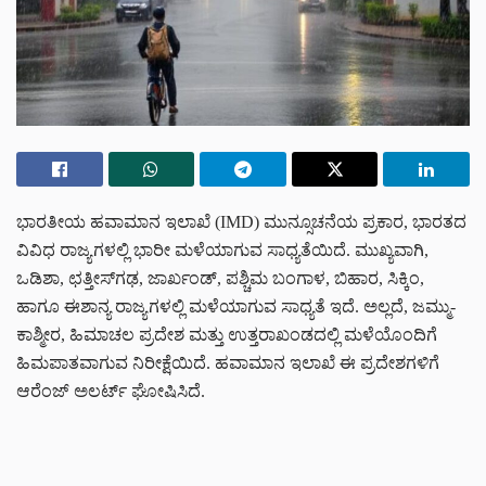
ಭಾರತೀಯ ಹವಾಮಾನ ಇಲಾಖೆ (IMD) ಮುನ್ಸೂಚನೆಯ ಪ್ರಕಾರ, ಭಾರತದ
ವಿವಿಧ ರಾಜ್ಯಗಳಲ್ಲಿ ಭಾರೀ ಮಳೆಯಾಗುವ ಸಾಧ್ಯತೆಯಿದೆ. ಮುಖ್ಯವಾಗಿ,
ಒಡಿಶಾ, ಛತ್ತೀಸ್‌ಗಢ, ಜಾರ್ಖಂಡ್, ಪಶ್ಚಿಮ ಬಂಗಾಳ, ಬಿಹಾರ, ಸಿಕ್ಕಿಂ,
ಹಾಗೂ ಈಶಾನ್ಯ ರಾಜ್ಯಗಳಲ್ಲಿ ಮಳೆಯಾಗುವ ಸಾಧ್ಯತೆ ಇದೆ. ಅಲ್ಲದೆ, ಜಮ್ಮು-
ಕಾಶ್ಮೀರ, ಹಿಮಾಚಲ ಪ್ರದೇಶ ಮತ್ತು ಉತ್ತರಾಖಂಡದಲ್ಲಿ ಮಳೆಯೊಂದಿಗೆ
ಹಿಮಪಾತವಾಗುವ ನಿರೀಕ್ಷೆಯಿದೆ. ಹವಾಮಾನ ಇಲಾಖೆ ಈ ಪ್ರದೇಶಗಳಿಗೆ
ಆರೆಂಜ್ ಅಲರ್ಟ್ ಘೋಷಿಸಿದೆ.