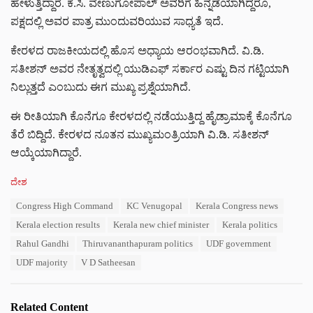
ಹೇಳುತ್ತಿದ್ದಾರೆ. ಕೆ.ಸಿ. ವೇಣುಗೋಪಾಲ್ ಅವರಿಗೆ ಹಿನ್ನಡೆಯಾಗಿದ್ದರೂ,
ಪಕ್ಷದಲ್ಲಿ ಅವರ ಪಾತ್ರ ಮುಂದುವರಿಯುವ ಸಾಧ್ಯತೆ ಇದೆ.
ಕೇರಳದ ರಾಜಕೀಯದಲ್ಲಿ ಹೊಸ ಅಧ್ಯಾಯ ಆರಂಭವಾಗಿದೆ. ವಿ.ಡಿ.
ಸತೀಶನ್ ಅವರ ನೇತೃತ್ವದಲ್ಲಿ ಯುಡಿಎಫ್ ಸರ್ಕಾರ ಎಷ್ಟು ದಿನ ಗಟ್ಟಿಯಾಗಿ
ನಿಲ್ಲುತ್ತದೆ ಎಂಬುದು ಈಗ ಮುಖ್ಯ ಪ್ರಶ್ನೆಯಾಗಿದೆ.
ಈ ರೀತಿಯಾಗಿ ಕೊನೆಗೂ ಕೇರಳದಲ್ಲಿ ನಡೆಯುತ್ತಿದ್ದ ಹೈಡ್ರಾಮಾಕ್ಕೆ ಕೊನೆಗೂ
ತೆರೆ ಬಿದ್ದಿದೆ. ಕೇರಳದ ನೂತನ ಮುಖ್ಯಮಂತ್ರಿಯಾಗಿ ವಿ.ಡಿ. ಸತೀಶನ್‌
ಆಯ್ಕೆಯಾಗಿದ್ದಾರೆ.
C
ದೇಶ
a
T
Congress High Command
KC Venugopal
Kerala Congress news
t
a
e
Kerala election results
Kerala new chief minister
Kerala politics
g
g
s
Rahul Gandhi
Thiruvananthapuram politics
UDF government
o
:
r
UDF majority
V D Satheesan
i
e
s
Related Content
: