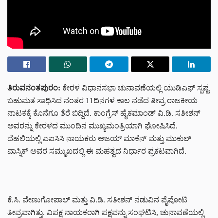
ತಿರುವನಂತಪುರಂ:
ಕೇರಳ ವಿಧಾನಸಭಾ ಚುನಾವಣೆಯಲ್ಲಿ ಯುಡಿಎಫ್ ಸ್ಪಷ್ಟ
ಬಹುಮತ ಸಾಧಿಸಿದ ನಂತರ 11ದಿನಗಳ ಕಾಲ ನಡೆದ ತೀವ್ರ ರಾಜಕೀಯ
ನಾಟಕಕ್ಕೆ ಕೊನೆಗೂ ತೆರೆ ಬಿದ್ದಿದೆ. ಕಾಂಗ್ರೆಸ್ ಹೈಕಮಾಂಡ್ ವಿ.ಡಿ. ಸತೀಶನ್
ಅವರನ್ನು ಕೇರಳದ ಮುಂದಿನ ಮುಖ್ಯಮಂತ್ರಿಯಾಗಿ ಘೋಷಿಸಿದೆ.
ದೆಹಲಿಯಲ್ಲಿ ಎಐಸಿಸಿ ನಾಯಕರು ಅಜಯ್ ಮಾಕೆನ್ ಮತ್ತು ಮುಕುಲ್
ವಾಸ್ನಿಕ್ ಅವರ ಸಮ್ಮುಖದಲ್ಲಿ ಈ ಮಹತ್ವದ ನಿರ್ಧಾರ ಪ್ರಕಟವಾಗಿದೆ.
ಕೆ.ಸಿ. ವೇಣುಗೋಪಾಲ್ ಮತ್ತು ವಿ.ಡಿ. ಸತೀಶನ್ ನಡುವಿನ ಪೈಪೋಟಿ
ತೀವ್ರವಾಗಿತ್ತು. ವಿಪಕ್ಷ ನಾಯಕರಾಗಿ ಪಕ್ಷವನ್ನು ಸಂಘಟಿಸಿ, ಚುನಾವಣೆಯಲ್ಲಿ