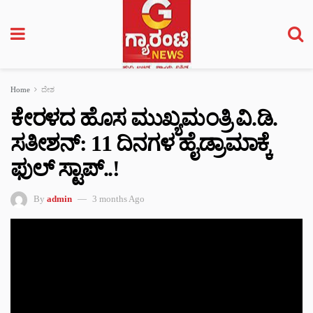
Home
ದೇಶ
ಕೇರಳದ ಹೊಸ ಮುಖ್ಯಮಂತ್ರಿ ವಿ.ಡಿ.
ಸತೀಶನ್: 11 ದಿನಗಳ ಹೈಡ್ರಾಮಾಕ್ಕೆ
ಫುಲ್‌ ಸ್ಟಾಪ್‌..!
By
admin
3 months Ago