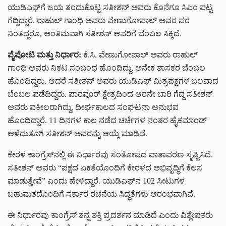
ಯುಡಿಎಫ್‌ಗೆ ಜಯ ತಂದುಕೊಟ್ಟ ಸತೀಶನ್ ಅವರು ಕೊನೆಗೂ ಸಿಎಂ ಪಟ್ಟ
ಗೆದ್ದಿದ್ದಾರೆ. ರಾಹುಲ್ ಗಾಂಧಿ ಅವರು ವೇಣುಗೋಪಾಲ್ ಅವರ ಪರ
ನಿಂತಿದ್ದರೂ, ಅಂತಿಮವಾಗಿ ಸತೀಶನ್ ಅವರಿಗೆ ಬೆಂಬಲ ಸಿಕ್ಕಿದೆ.
ಪೈಪೋಟಿ
ಮತ್ತು
ನಿರ್ಧಾರ:
ಕೆ.ಸಿ. ವೇಣುಗೋಪಾಲ್ ಅವರು ರಾಹುಲ್
ಗಾಂಧಿ ಅವರು ನಿಕಟ ಸಂಬಂಧ ಹೊಂದಿದ್ದು, ಅನೇಕ ಶಾಸಕರ ಬೆಂಬಲ
ಹೊಂದಿದ್ದರು. ಆದರೆ ಸತೀಶನ್ ಅವರು ಯುಡಿಎಫ್ ಮಿತ್ರಪಕ್ಷಗಳ ಬಲವಾದ
ಬೆಂಬಲ ಪಡೆದಿದ್ದರು. ಪಾರವೂರ್ ಕ್ಷೇತ್ರದಿಂದ ಆರನೇ ಬಾರಿ ಗೆದ್ದ ಸತೀಶನ್
ಅವರು ವಕೀಲರಾಗಿದ್ದು, ದೀರ್ಘಕಾಲದ ಸಂಘಟನಾ ಅನುಭವ
ಹೊಂದಿದ್ದಾರೆ. 11 ದಿನಗಳ ಕಾಲ ನಡೆದ ಚರ್ಚೆಗಳ ನಂತರ ಹೈಕಮಾಂಡ್
ಅಳೆದುತೂಗಿ ಸತೀಶನ್ ಅವರನ್ನು ಆಯ್ಕೆ ಮಾಡಿದೆ.
ಕೇರಳ ಕಾಂಗ್ರೆಸ್‌ನಲ್ಲಿ ಈ ನಿರ್ಧಾರವು ಸಂತೋಷದ ವಾತಾವರಣ ಸೃಷ್ಟಿಸಿದೆ.
ಸತೀಶನ್ ಅವರು “ಪಕ್ಷದ ಏಕತೆಯೊಂದಿಗೆ ಕೇರಳದ ಅಭಿವೃದ್ಧಿಗೆ ಕೆಲಸ
ಮಾಡುತ್ತೇವೆ” ಎಂದು ಹೇಳಿದ್ದಾರೆ. ಯುಡಿಎಫ್‌ನ 102 ಸೀಟುಗಳ
ಬಹುಮತದೊಂದಿಗೆ ಸರ್ಕಾರ ರಚನೆಯ ಸಿದ್ಧತೆಗಳು ಆರಂಭವಾಗಿವೆ.
ಈ ನಿರ್ಧಾರವು ಕಾಂಗ್ರೆಸ್ ತನ್ನ ಶಕ್ತಿ ಪ್ರದರ್ಶನ ಮಾಡಿದೆ ಎಂದು ವಿಶ್ಲೇಷಕರು