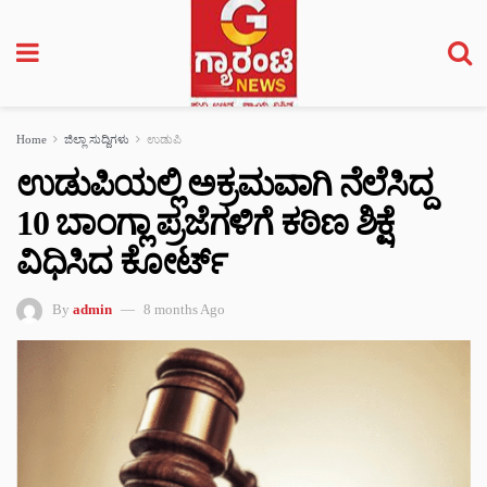
Home
ಜಿಲ್ಲಾ ಸುದ್ದಿಗಳು
ಉಡುಪಿ
ಉಡುಪಿಯಲ್ಲಿ ಅಕ್ರಮವಾಗಿ ನೆಲೆಸಿದ್ದ
10 ಬಾಂಗ್ಲಾ ಪ್ರಜೆಗಳಿಗೆ ಕಠಿಣ ಶಿಕ್ಷೆ
ವಿಧಿಸಿದ ಕೋರ್ಟ್‌
By
admin
8 months Ago