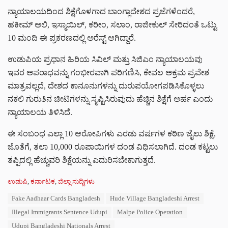
ನ್ಯಾಯಾಲಯದಿಂದ ಶಿಕ್ಷೆಗೊಳಗಾದ ಬಾಂಗ್ಲಾದೇಶದ ಪ್ರಜೆಗಳೆಂದರೆ,
ಹಕೀಮ್ ಅಲಿ, ಇಸ್ಮಾಯಿಲ್, ಕರೀಂ, ಸಲಾಂ, ರಾಜೀಕುಲ್ ಸೇರಿದಂತೆ ಒಟ್ಟು
10 ಮಂದಿ ಈ ಪ್ರಕರಣದಲ್ಲಿ ಅರೆಸ್ಟ್‌ ಆಗಿದ್ದಾರೆ.
ಉಡುಪಿಯ ಪ್ರಧಾನ ಹಿರಿಯ ಸಿವಿಲ್ ಮತ್ತು ಸಿಜಿಎಂ ನ್ಯಾಯಾಲಯವು
ಇವರ ಅಪರಾಧವನ್ನು ಗಂಭೀರವಾಗಿ ಪರಿಗಣಿಸಿ, ಕೇವಲ ಅಕ್ರಮ ಪ್ರವೇಶ
ಮಾತ್ರವಲ್ಲದೆ, ದೇಶದ ಕಾನೂನುಗಳನ್ನು ದುರುಪಯೋಗಪಡಿಸಿಕೊಳ್ಳಲು
ನಕಲಿ ಗುರುತಿನ ಚೀಟಿಗಳನ್ನು ಸೃಷ್ಟಿಸಿರುವುದು ಹೆಚ್ಚಿನ ಶಿಕ್ಷೆಗೆ ಅರ್ಹ ಎಂದು
ನ್ಯಾಯಾಲಯ ತಿಳಿಸಿದೆ.
ಈ ಸಂಬಂಧ ಎಲ್ಲಾ 10 ಆರೋಪಿಗಳು ಎರಡು ವರ್ಷಗಳ ಕಠಿಣ ಜೈಲು ಶಿಕ್ಷೆ,
ಜೊತೆಗೆ, ತಲಾ 10,000 ರೂಪಾಯಿಗಳ ದಂಡ ವಿಧಿಸಲಾಗಿದೆ. ದಂಡ ಕಟ್ಟಲು
ತಪ್ಪಿದಲ್ಲಿ ಹೆಚ್ಚುವರಿ ಶಿಕ್ಷೆಯನ್ನು ಎದುರಿಸಬೇಕಾಗುತ್ತದೆ.
C
ಉಡುಪಿ
,
ಕರ್ನಾಟಕ
,
ಜಿಲ್ಲಾ ಸುದ್ದಿಗಳು
a
T
Fake Aadhaar Cards Bangladesh
Hude Village Bangladeshi Arrest
t
a
e
Illegal Immigrants Sentence Udupi
Malpe Police Operation
g
g
s
Udupi Bangladeshi Nationals Arrest
o