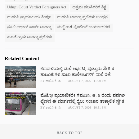
:
r
Udupi Court Verdict Foreigners Act
ಅಕ್ರಮ ವಲಸಿಗರಿಗೆ ಶಿಕ್ಷೆ
i
e
ಉಡುಪಿ ನ್ಯಾಯಾಲಯ ತೀರ್ಪು
ಉಡುಪಿ ಬಾಂಗ್ಲಾ ಪ್ರಜೆಗಳು ಬಂಧನ
s
ನಕಲಿ ಆಧಾರ್ ಕಾರ್ಡ್ ಬಾಂಗ್ಲಾ
ಮಲ್ಪೆ ಠಾಣೆ ಪೊಲೀಸ್ ಕಾರ್ಯಾಚರಣೆ
:
ಹೂಡೆ ಗ್ರಾಮ ಬಾಂಗ್ಲಾ ಪ್ರಜೆಗಳು
Related Content
ಕರಾವಳಿಯಲ್ಲಿ ಮಳೆ ಆರ್ಭಟ; ಪುತ್ತೂರು ಸೇರಿ 4
ತಾಲೂಕುಗಳ ಶಾಲಾ-ಕಾಲೇಜುಗಳಿಗೆ ನಾಳೆ ರಜೆ
BY
ಶಾಲಿನಿ ಕೆ. ಡಿ
AUGUST 7, 2026 - 11:20 PM
ಮೆಟ್ರೋ ಪ್ರಯಾಣಿಕರೇ ಗಮನಿಸಿ: ಆ. 9 ರಂದು ಪರ್ಪಲ್
ಲೈನ್‌ನ ಈ ಮಾರ್ಗದಲ್ಲಿ ರೈಲು ಸಂಚಾರ ತಾತ್ಕಾಲಿಕ ಸ್ಥಗಿತ
BY
ಶಾಲಿನಿ ಕೆ. ಡಿ
AUGUST 7, 2026 - 10:51 PM
BACK TO TOP