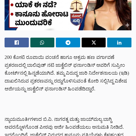
200 ಕೋಟಿ ರೂಪಾಯಿ ವಂಚನೆ ಹಾಗೂ ಅಕ್ರಮ ಹಣ ವರ್ಗಾವಣೆ
ಪ್ರಕರಣದಲ್ಲಿ ಬಾಲಿವುಡ್ ನಟಿ ಜಾಕ್ವೆಲಿನ್ ಫರ್ನಾಂಡಿಸ್ ಅವರಿಗೆ ಸುಪ್ರೀಂ
ಕೋರ್ಟ್‌ನಲ್ಲಿ ಹಿನ್ನಡೆಯಾಗಿದೆ. ತಮ್ಮ ವಿರುದ್ಧ ಜಾರಿ ನಿರ್ದೇಶನಾಲಯ (ಇಡಿ)
ದಾಖಲಿಸಿರುವ ಪ್ರಕರಣವನ್ನು ರದ್ದುಗೊಳಿಸುವಂತೆ ಕೋರಿ ಸಲ್ಲಿಸಿದ್ದ ವಿಶೇಷ
ಅರ್ಜಿಯನ್ನು ಜಾಕ್ವೆಲಿನ್ ಫರ್ನಾಂಡಿಸ್ ಹಿಂಪಡೆದಿದ್ದಾರೆ.
ನ್ಯಾಯಮೂರ್ತಿಗಳಾದ ಬಿ.ವಿ. ನಾಗರತ್ನ ಮತ್ತು ಜಾಯ್‌ಮಲ್ಯ ಬಾಗ್ಚಿ
ಅವರನ್ನೊಳಗೊಂಡ ಪೀಠವು ಅರ್ಜಿ ಹಿಂಪಡೆಯಲು ಅನುಮತಿ ನೀಡಿದೆ.
ಇದರೊಂದಿಗೆ, ಜಾಕ್ವೆಲಿನ್ ವಿರುದ್ಧದ ಕಾನೂನು ಪ್ರಕ್ರಿಯೆಗಳು ಕೆಳಹಂತದ