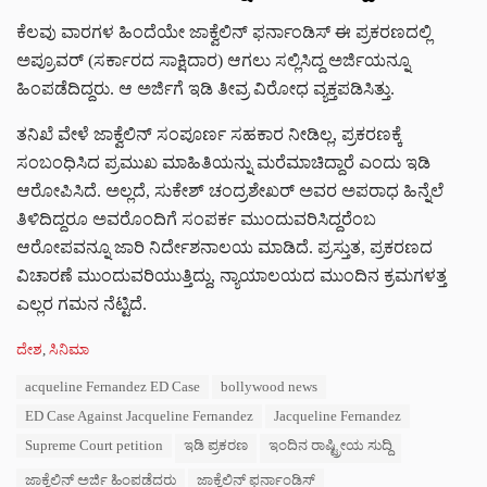
ಕೆಲವು ವಾರಗಳ ಹಿಂದೆಯೇ ಜಾಕ್ವೆಲಿನ್ ಫರ್ನಾಂಡಿಸ್ ಈ ಪ್ರಕರಣದಲ್ಲಿ
ಅಪ್ರೂವರ್ (ಸರ್ಕಾರದ ಸಾಕ್ಷಿದಾರ) ಆಗಲು ಸಲ್ಲಿಸಿದ್ದ ಅರ್ಜಿಯನ್ನೂ
ಹಿಂಪಡೆದಿದ್ದರು. ಆ ಅರ್ಜಿಗೆ ಇಡಿ ತೀವ್ರ ವಿರೋಧ ವ್ಯಕ್ತಪಡಿಸಿತ್ತು.
ತನಿಖೆ ವೇಳೆ ಜಾಕ್ವೆಲಿನ್ ಸಂಪೂರ್ಣ ಸಹಕಾರ ನೀಡಿಲ್ಲ, ಪ್ರಕರಣಕ್ಕೆ
ಸಂಬಂಧಿಸಿದ ಪ್ರಮುಖ ಮಾಹಿತಿಯನ್ನು ಮರೆಮಾಚಿದ್ದಾರೆ ಎಂದು ಇಡಿ
ಆರೋಪಿಸಿದೆ. ಅಲ್ಲದೆ, ಸುಕೇಶ್ ಚಂದ್ರಶೇಖರ್ ಅವರ ಅಪರಾಧ ಹಿನ್ನೆಲೆ
ತಿಳಿದಿದ್ದರೂ ಅವರೊಂದಿಗೆ ಸಂಪರ್ಕ ಮುಂದುವರಿಸಿದ್ದರೆಂಬ
ಆರೋಪವನ್ನೂ ಜಾರಿ ನಿರ್ದೇಶನಾಲಯ ಮಾಡಿದೆ. ಪ್ರಸ್ತುತ, ಪ್ರಕರಣದ
ವಿಚಾರಣೆ ಮುಂದುವರಿಯುತ್ತಿದ್ದು, ನ್ಯಾಯಾಲಯದ ಮುಂದಿನ ಕ್ರಮಗಳತ್ತ
ಎಲ್ಲರ ಗಮನ ನೆಟ್ಟಿದೆ.
C
ದೇಶ
,
ಸಿನಿಮಾ
a
T
acqueline Fernandez ED Case
bollywood news
t
a
e
ED Case Against Jacqueline Fernandez
Jacqueline Fernandez
g
g
s
Supreme Court petition
ಇಡಿ ಪ್ರಕರಣ
ಇಂದಿನ ರಾಷ್ಟ್ರೀಯ ಸುದ್ದಿ
o
:
r
ಜಾಕ್ವೆಲಿನ್ ಅರ್ಜಿ ಹಿಂಪಡೆದರು
ಜಾಕ್ವೆಲಿನ್ ಫರ್ನಾಂಡಿಸ್
i