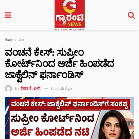
Home
ದೇಶ
ವಂಚನೆ ಕೇಸ್: ಸುಪ್ರೀಂ
ಕೋರ್ಟ್‌ನಿಂದ ಅರ್ಜಿ ಹಿಂಪಡೆದ
ಜಾಕ್ವೆಲಿನ್ ಫರ್ನಾಂಡಿಸ್
By
ದಿಶಾ ಕೆ. ಎಸ್.
1 month Ago