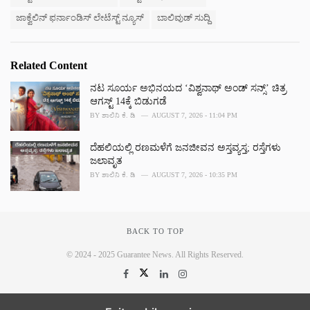
e
ಜಾಕ್ವೆಲಿನ್ ಫರ್ನಾಂಡಿಸ್ ಲೇಟೆಸ್ಟ್ ನ್ಯೂಸ್
ಬಾಲಿವುಡ್ ಸುದ್ದಿ
s
:
Related Content
ನಟ ಸೂರ್ಯ ಅಭಿನಯದ ‘ವಿಶ್ವನಾಥ್ ಅಂಡ್ ಸನ್ಸ್’ ಚಿತ್ರ
ಆಗಸ್ಟ್ 14ಕ್ಕೆ ಬಿಡುಗಡೆ
BY
ಶಾಲಿನಿ ಕೆ. ಡಿ
AUGUST 7, 2026 - 11:04 PM
ದೆಹಲಿಯಲ್ಲಿ ರಣಮಳೆಗೆ ಜನಜೀವನ ಅಸ್ತವ್ಯಸ್ತ; ರಸ್ತೆಗಳು
ಜಲಾವೃತ
BY
ಶಾಲಿನಿ ಕೆ. ಡಿ
AUGUST 7, 2026 - 10:35 PM
BACK TO TOP
© 2024 - 2025 Guarantee News. All Rights Reserved.