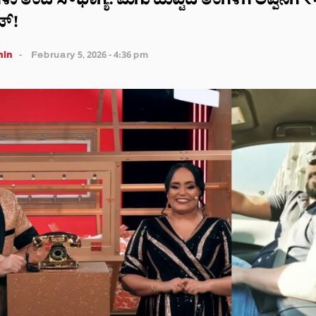
ಳು ತಂದ ಸೌಭಾಗ್ಯ: ಮಗು ಹುಟ್ಟಿದ ತಿಂಗಳಿಗೆ ಅಪ್ಪನಿಗೆ
ಟ್!
in
February 5, 2026 - 4:36 pm