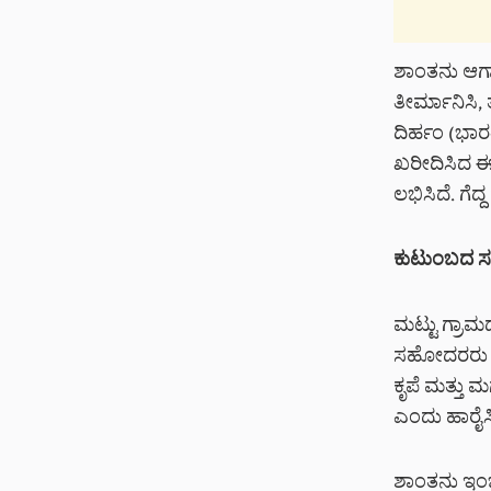
ಶಾಂತನು ಆಗಾಗ 
ತೀರ್ಮಾನಿಸಿ, 
ದಿರ್ಹಂ (ಭಾರ
ಖರೀದಿಸಿದ ಈ
ಲಭಿಸಿದೆ. ಗೆದ
ಕುಟುಂಬದ ಸಂ
ಮಟ್ಟು ಗ್ರಾಮ
ಸಹೋದರರು ಸಿಹ
ಕೃಪೆ ಮತ್ತು 
ಎಂದು ಹಾರೈಸಿದ
ಶಾಂತನು ಇಂಜಿನ