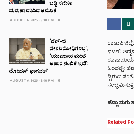
ಬಡ್ಡಿ ಸಮೇತ
ಮರುಪಾವತಿಸಿದ ಅಮೆರಿಕ
AUGUST 6, 2026 - 9:10 PM
0
‘ಜೆನ್-ಜಿ
ಉಡುಪಿ ಜಿಲ್ಲ
ದೇಶವಿರೋಧಿಗಳಲ್ಲ’,
ಭರ್ಜರಿ ಅದೃಷ
‘ಯುವಜನರ ಮೇಲೆ
ರೂಪಾಯಿಯಲ್ಲಿ
ಅಪಾರ ನಂಬಿಕೆ ಇದೆ’:
ಹಿಂದಷ್ಟೇ ಹ
ಮೋಹನ್ ಭಾಗವತ್
ದ್ವಿಗುಣ ಸಂ
AUGUST 6, 2026 - 8:40 PM
0
ಸಂಭ್ರಮಿಸುತ್ತಿದ
ಹೆಣ್ಣು ಮಗು 
Related
Po