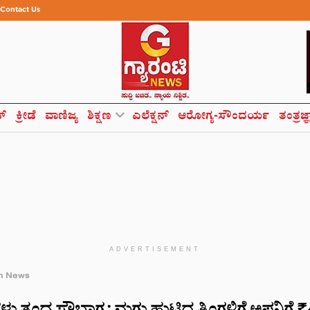
Contact Us
ಸ್
ಕ್ರೀಡೆ
ವಾಣಿಜ್ಯ
ಶಿಕ್ಷಣ
ಎಲೆಕ್ಷನ್
ಆರೋಗ್ಯ-ಸೌಂದರ್ಯ
ತಂತ್ರಜ್
ADVERTISEMENT
h News