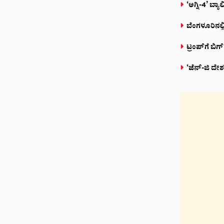
‘ಅಗ್ನಿ-4’ ಬ್ಯಾ
ಬೆಂಗಳೂರಿನಲ್
ಟ್ರಂಪ್‌ಗೆ ಬ
‘ಜೆನ್-ಜಿ ದ