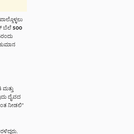
ಪಾಲ್ಗೊಳ್ಳಲು
್ ಬೆಲೆ 500
26ರಂದು
ಬಹುಮಾನ
 ಮತ್ತು
“ಇದು ದೈವದ
ಗವಂತ ನೀಡಲಿ”
ರಳಿದ್ದರು.