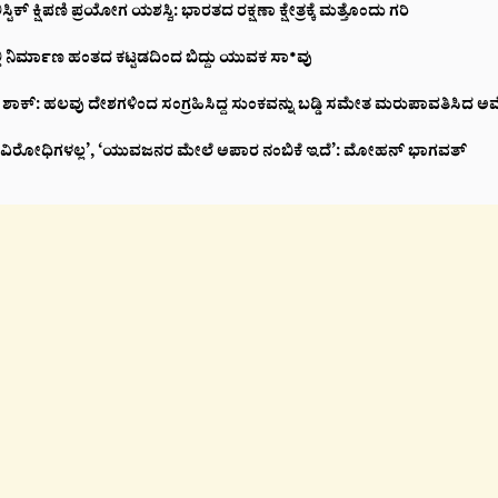
ಲಿಸ್ಟಿಕ್ ಕ್ಷಿಪಣಿ ಪ್ರಯೋಗ ಯಶಸ್ವಿ: ಭಾರತದ ರಕ್ಷಣಾ ಕ್ಷೇತ್ರಕ್ಕೆ ಮತ್ತೊಂದು ಗರಿ
ಲಿ ನಿರ್ಮಾಣ ಹಂತದ ಕಟ್ಟಡದಿಂದ ಬಿದ್ದು ಯುವಕ ಸಾ*ವು
ಿಗ್ ಶಾಕ್: ಹಲವು ದೇಶಗಳಿಂದ ಸಂಗ್ರಹಿಸಿದ್ದ ಸುಂಕವನ್ನು ಬಡ್ಡಿ ಸಮೇತ ಮರುಪಾವತಿಸಿದ ಅಮ
ೇಶವಿರೋಧಿಗಳಲ್ಲ’, ‘ಯುವಜನರ ಮೇಲೆ ಅಪಾರ ನಂಬಿಕೆ ಇದೆ’: ಮೋಹನ್ ಭಾಗವತ್