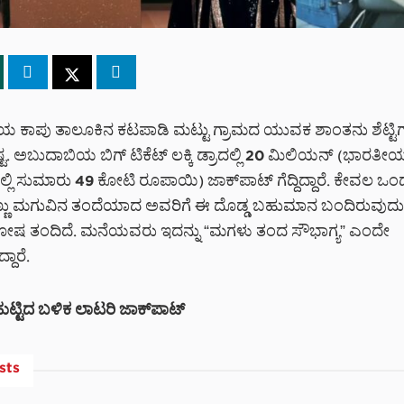
ೆಯ ಕಾಪು ತಾಲೂಕಿನ ಕಟಪಾಡಿ ಮಟ್ಟು ಗ್ರಾಮದ ಯುವಕ ಶಾಂತನು ಶೆಟ್ಟಿಗ
್ಟ. ಅಬುದಾಬಿಯ ಬಿಗ್ ಟಿಕೆಟ್ ಲಕ್ಕಿ ಡ್ರಾದಲ್ಲಿ 20 ಮಿಲಿಯನ್ (ಭಾರತೀ
 ಸುಮಾರು 49 ಕೋಟಿ ರೂಪಾಯಿ) ಜಾಕ್‌ಪಾಟ್ ಗೆದ್ದಿದ್ದಾರೆ. ಕೇವಲ ಒಂ
ೆಣ್ಣು ಮಗುವಿನ ತಂದೆಯಾದ ಅವರಿಗೆ ಈ ದೊಡ್ಡ ಬಹುಮಾನ ಬಂದಿರುವುದು 
ತೋಷ ತಂದಿದೆ. ಮನೆಯವರು ಇದನ್ನು “ಮಗಳು ತಂದ ಸೌಭಾಗ್ಯ” ಎಂದೇ
್ದಾರೆ.
ಹುಟ್ಟಿದ ಬಳಿಕ ಲಾಟರಿ ಜಾಕ್‌ಪಾಟ್
sts