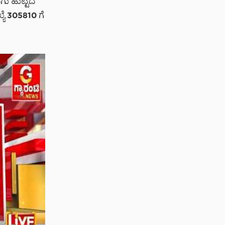
ಗು ಹುಟ್ಟಿದ
್ಯೆ 305810 ಗೆ