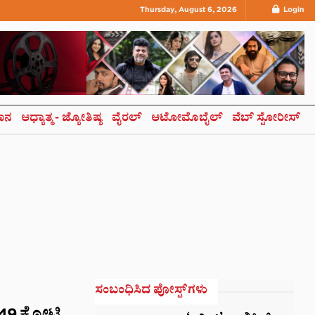
Thursday, August 6, 2026
Login
ಞಾನ
ಆಧ್ಯಾತ್ಮ- ಜ್ಯೋತಿಷ್ಯ
ವೈರಲ್
ಆಟೋಮೊಬೈಲ್
ವೆಬ್ ಸ್ಟೋರೀಸ್
ಸಂಬಂಧಿಸಿದ ಪೋಸ್ಟ್‌ಗಳು