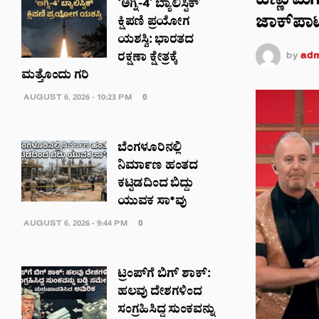
ಹೆಣ್ಣು ಮಗ
‘ಅಗ್ನಿ-4’ ಬ್ಯಾಲಿಸ್ಟಿಕ್
ಜಾಕ್‌ಪಾ
ಕ್ಷಿಪಣಿ ಪ್ರಯೋಗ
ಯಶಸ್ವಿ: ಭಾರತದ
by
adm
ರಕ್ಷಣಾ ಕ್ಷೇತ್ರಕ್ಕೆ
ಮತ್ತೊಂದು ಗರಿ
AUGUST 6, 2026 - 10:23 PM
0
ಬೆಂಗಳೂರಿನಲ್ಲಿ
ನಿರ್ಮಾಣ ಹಂತದ
ಕಟ್ಟಡದಿಂದ ಬಿದ್ದು
ಯುವಕ ಸಾ*ವು
AUGUST 6, 2026 - 9:44 PM
0
ಟ್ರಂಪ್‌ಗೆ ಬಿಗ್ ಶಾಕ್:
ಹಲವು ದೇಶಗಳಿಂದ
ಸಂಗ್ರಹಿಸಿದ್ದ ಸುಂಕವನ್ನು