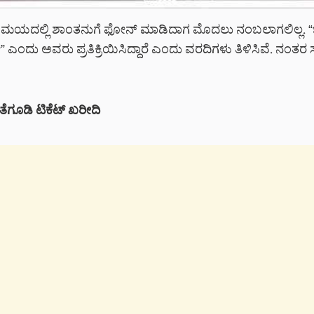
 ಸಮಯದಲ್ಲಿ ಶಾಂತನುಗೆ ಫೋನ್ ಮಾಡಿದಾಗ ಮೊದಲು ನಂಬಲಾಗಲಿಲ್ಲ. “
” ಎಂದು ಅವರು ಪ್ರತಿಕ್ರಿಯಿಸಿದ್ದಾರೆ ಎಂದು ವರದಿಗಳು ತಿಳಿಸಿವೆ. ನಂತರ
ೆಗೂಡಿ ಟಿಕೆಟ್ ಖರೀದಿ