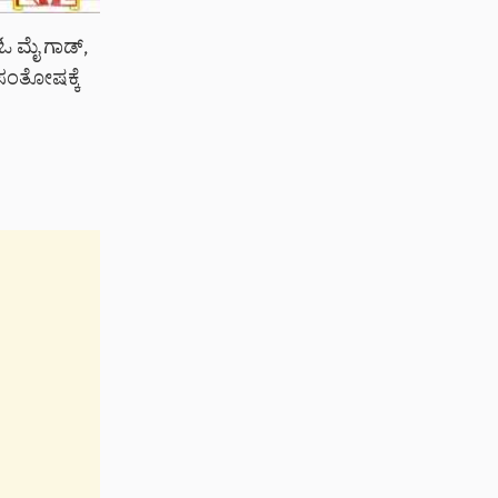
ಓ ಮೈ ಗಾಡ್,
 ಸಂತೋಷಕ್ಕೆ