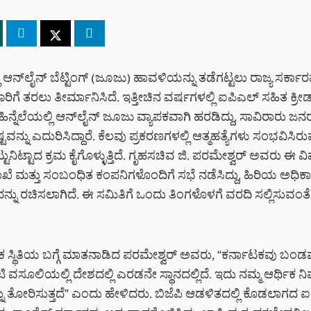
ಿ ಆನ್‌ಲೈನ್ ಬೆಟ್ಟಿಂಗ್ (ಜೂಜು) ಹಾವಳಿಯನ್ನು ತಡೆಗಟ್ಟಲು ರಾಜ್ಯ ಸರ್ಕ
ರಿಗೆ ತರಲು ತೀರ್ಮಾನಿಸಿದೆ. ಇತ್ತೀಚಿನ ವರ್ಷಗಳಲ್ಲಿ ಐಪಿಎಲ್ ಸಹಿತ ಕ್ರೀ
ಿನ್ನೆಲೆಯಲ್ಲಿ ಆನ್‌ಲೈನ್ ಜೂಜು ವ್ಯಾಪಕವಾಗಿ ಹರಡಿದ್ದು, ಸಾವಿರಾರು ಜನ
ವನ್ನು ಎದುರಿಸಿದ್ದಾರೆ. ಕೆಲವು ಪ್ರಕರಣಗಳಲ್ಲಿ ಆತ್ಮಹತ್ಯೆಗಳು ಸಂಭವಿಸಿ
ಟುನಿಟ್ಟಾದ ಕ್ರಮ ಕೈಗೊಳ್ಳುತ್ತಿದೆ. ಗೃಹಸಚಿವ ಜಿ. ಪರಮೇಶ್ವರ್ ಅವರು ಈ ವ
ಖೆ ಮತ್ತು ಸಂಬಂಧಿತ ಕಂಪನಿಗಳೊಂದಿಗೆ ಸಭೆ ನಡೆಸಿದ್ದು, ಹಿರಿಯ ಅಧಿಕ
ನು ರಚಿಸಲಾಗಿದೆ. ಈ ಸಮಿತಿಗೆ ಒಂದು ತಿಂಗಳೊಳಗೆ ವರದಿ ಸಲ್ಲಿಸುವಂತೆ
ಿಕ ಸ್ಥಿತಿಯ ಬಗ್ಗೆ ಮಾತನಾಡಿದ ಪರಮೇಶ್ವರ್ ಅವರು, “ಕರ್ನಾಟಕವು ಬಂ
‌ಟಿ ವಸೂಲಿಯಲ್ಲಿ ದೇಶದಲ್ಲಿ ಎರಡನೇ ಸ್ಥಾನದಲ್ಲಿದೆ. ಇದು ನಮ್ಮ ಆರ್ಥಿಕ 
ನು ತೋರಿಸುತ್ತದೆ” ಎಂದು ಹೇಳಿದರು. ಬಿಜೆಪಿ ಆಡಳಿತದಲ್ಲಿ ಕೊಡಲಾಗದ ಐದ