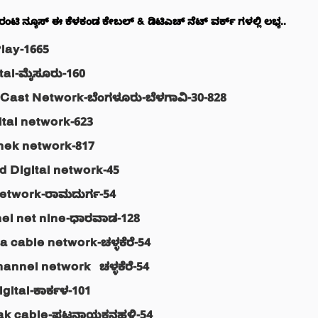
ಗ್ಯಾರಂಟಿ ನ್ಯೂಸ್ ಈ ಕೆಳಕಂಡ ಕೇಬಲ್ & ಡಿಟಿಎಚ್ ನೆಟ್ ವರ್ಕ್ ಗಳಲ್ಲಿ ಲಭ್ಯ..
Play
-1665
tal
-ಮೈಸೂರು-160
 Cast Network
-ಬೆಂಗಳೂರು-ಬೆಳಗಾವಿ-30-828
ital network
-623
hek network
-817
 Digital network
-45
etwork
-ರಾಮದುರ್ಗ-54
el net nine
-ಧಾರವಾಡ-128
a cable network
-ಚಳ್ಳಕೆರೆ-54
hannel network
– ಚಳ್ಳಕೆರೆ-54
gital
-ಕಾರ್ಕಳ-101
ak cable
-ಪಟ್ಟನಾಯಕನಹಳ್ಳಿ-54