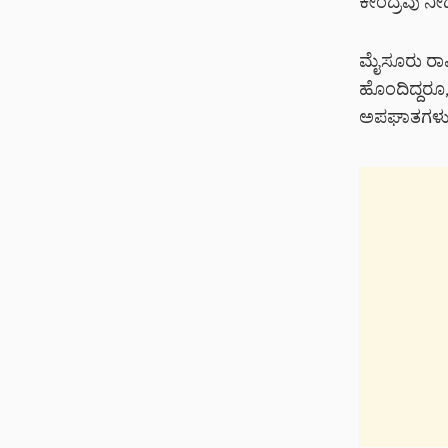
ಕೇಂದ್ರವು ನೀಡ
ಮೈಸೂರು ರಾಷ್
ಹೊಂದಿದ್ದರೂ,
ಅಪಘಾತಗಳು ಕ