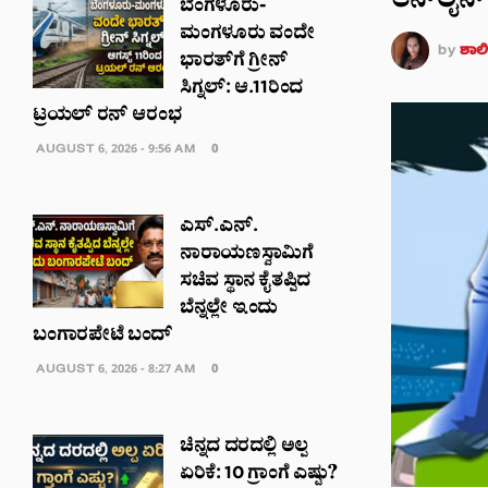
ಆನ್‌ಲೈನ್
ಬೆಂಗಳೂರು-
ಮಂಗಳೂರು ವಂದೇ
by
ಶಾಲಿನ
ಭಾರತ್‌ಗೆ ಗ್ರೀನ್
ಸಿಗ್ನಲ್: ಆ.11ರಿಂದ
ಟ್ರಯಲ್ ರನ್ ಆರಂಭ
AUGUST 6, 2026 - 9:56 AM
0
ಎಸ್.ಎನ್.
ನಾರಾಯಣಸ್ವಾಮಿಗೆ
ಸಚಿವ ಸ್ಥಾನ ಕೈತಪ್ಪಿದ
ಬೆನ್ನಲ್ಲೇ ಇಂದು
ಬಂಗಾರಪೇಟೆ ಬಂದ್
AUGUST 6, 2026 - 8:27 AM
0
ಚಿನ್ನದ ದರದಲ್ಲಿ ಅಲ್ಪ
ಏರಿಕೆ: 10 ಗ್ರಾಂಗೆ ಎಷ್ಟು?