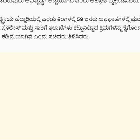
ದಿರುವುದು ಅಭಿವೃದ್ಧಿಗೆ ಅಡ್ಡಿಯಾಗಿದೆ ಎಂದು ಆಕ್ರೋಶ ವ್ಯಕ್ತಪಡಿಸಿದರು.
ಟ್ರೀಯ ಹೆದ್ದಾರಿಯಲ್ಲಿ ಎರಡು ತಿಂಗಳಲ್ಲಿ 59 ಜನರು ಅಪಘಾತಗಳಲ್ಲಿ ಮ
 ಪೊಲೀಸ್ ಮತ್ತು ಸಾರಿಗೆ ಇಲಾಖೆಗಳು ಕಟ್ಟುನಿಟ್ಟಾದ ಕ್ರಮಗಳನ್ನು ಕೈಗೊ
ಡಿಮೆಯಾಗಿವೆ ಎಂದು ಸಚಿವರು ತಿಳಿಸಿದರು.