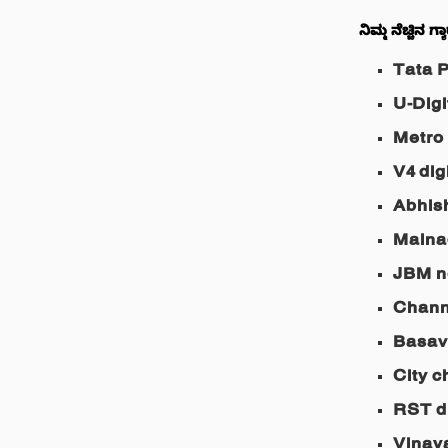
ನಿಮ್ಮ ನೆಚ್ಚಿನ 
Tata 
U-Digi
Metro
V4 dig
Abhis
Malnad
JBM n
Chann
Basav
City c
RST di
Vinay