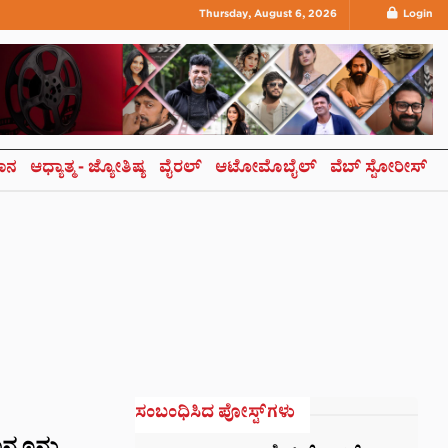
Thursday, August 6, 2026
Login
ಞಾನ
ಆಧ್ಯಾತ್ಮ- ಜ್ಯೋತಿಷ್ಯ
ವೈರಲ್
ಆಟೋಮೊಬೈಲ್
ವೆಬ್ ಸ್ಟೋರೀಸ್
ಸಂಬಂಧಿಸಿದ ಪೋಸ್ಟ್‌ಗಳು