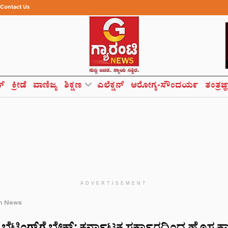
Contact Us
ಸ್
ಕ್ರೀಡೆ
ವಾಣಿಜ್ಯ
ಶಿಕ್ಷಣ
ಎಲೆಕ್ಷನ್
ಆರೋಗ್ಯ-ಸೌಂದರ್ಯ
ತಂತ್ರಜ್
ADVERTISEMENT
h News