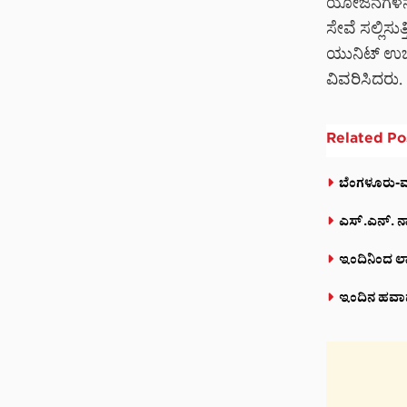
ಯೋಜನೆಗಳನ್ನು
ಸೇವೆ ಸಲ್ಲಿಸ
ಯುನಿಟ್ ಉಚಿತ
ವಿವರಿಸಿದರ
Related
Po
ಬೆಂಗಳೂರು-ಮಂ
ಎಸ್.ಎನ್. ನಾ
ಇಂದಿನಿಂದ ಲಾ
ಇಂದಿನ ಹವಾಮಾ