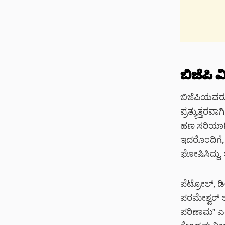
ಬಿಜೆಪಿ ವ
ಬಿಜೆಪಿಯವರು 
ಪ್ರತ್ಯುತ್ತರವ
ಹಣ ಸರಿಯಾಗಿ 
ಇದರೊಂದಿಗೆ,
ಘೋಷಿಸಿದ್ದು
ಪೆಟ್ರೋಲ್, ಡೀ
ಪರಮೇಶ್ವರ್ 
ಪರಿಣಾಮ” ಎಂದ