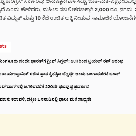
 ಕಾಂಗ್ರೆಸ್ ಸರ್ಕಾರವು ಅನುಷ್ಠಾನಗೊಳಿಸಿದ್ದು, ಜಾತಿ-ಮತ-ಪಕ್ಷಭೇದವಿಲ್
ುತ್ತಿದೆ ಎಂದು ಹೇಳಿದರು. ಮಹಿಳಾ ಸಬಲೀಕರಣಕ್ಕಾಗಿ 2,000 ರೂ. ನಗದು,
 ವಿದ್ಯುತ್ ಮತ್ತು 10 ಕೆಜಿ ಉಚಿತ ಅಕ್ಕಿ ನೀಡುವ ಸಾಮಾಜಿಕ ಯೋಜನೆಗಳ
ು.
sts
ಗಳೂರು ವಂದೇ ಭಾರತ್‌ಗೆ ಗ್ರೀನ್ ಸಿಗ್ನಲ್: ಆ.11ರಿಂದ ಟ್ರಯಲ್ ರನ್ ಆರಂಭ
ರಾಯಣಸ್ವಾಮಿಗೆ ಸಚಿವ ಸ್ಥಾನ ಕೈತಪ್ಪಿದ ಬೆನ್ನಲ್ಲೇ ಇಂದು ಬಂಗಾರಪೇಟೆ ಬಂದ್
ಲ್‌ಬಾಗ್‌ನಲ್ಲಿ ಆ.19ರವರೆಗೆ 220ನೇ ಫಲಪುಷ್ಪ ಪ್ರದರ್ಶನ
ನ: ಕರಾವಳಿ, ದಕ್ಷಿಣ ಒಳನಾಡಿನಲ್ಲಿ ಭಾರೀ ಮಳೆ ಸಾಧ್ಯತೆ!