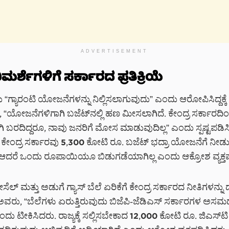
ADVERTISEMENT
ಿಮರ್ಶೆಗಳಿಗೆ ಸರ್ಕಾರದ ಪ್ರತಿಕ್ರಿಯೆ
“ಗ್ಯಾರಂಟಿ ಯೋಜನೆಗಳನ್ನು ನಿಲ್ಲಿಸಲಾಗುವುದು” ಎಂದು ಆರೋಪಿಸಿದ್ದಕ್ಕೆ
ಾಗಿ, “ಯೋಜನೆಗಳಿಗಾಗಿ ಬಜೆಟ್‌ನಲ್ಲಿ ಹಣ ಮೀಸಲಾಗಿದೆ. ಕೇಂದ್ರ ಸರ್ಕಾರದಿಂ
ಬರದಿದ್ದರೂ, ನಾವು ಜನರಿಗೆ ಮೋಸ ಮಾಡುವುದಿಲ್ಲ” ಎಂದು ಸ್ಪಷ್ಟಪಡಿಸ
 ಕೇಂದ್ರ ಸರ್ಕಾರವು 5,300 ಕೋಟಿ ರೂ. ಬಜೆಟ್ ಭದ್ರಾ ಯೋಜನೆಗೆ ನೀಡ
, ಆದರೆ ಒಂದು ರೂಪಾಯಿಯೂ ಬಿಡುಗಡೆಯಾಗಿಲ್ಲ ಎಂದು ಆಕ್ರೋಶ ವ್ಯಕ್ತಪ
ಸೆಲ್ ಮತ್ತು ಅಡುಗೆ ಗ್ಯಾಸ್ ಬೆಲೆ ಏರಿಕೆಗೆ ಕೇಂದ್ರ ಸರ್ಕಾರದ ನೀತಿಗಳನ್ನು
ಅವರು, “ಬೆಲೆಗಳು ಏರುತ್ತಿರುವುದು ಬಿಜೆಪಿ-ಜೆಡಿಎಸ್ ಸರ್ಕಾರಗಳ ಅಸ
ು ಟೀಕಿಸಿದರು. ರಾಜ್ಯಕ್ಕೆ ಸಲ್ಲಿಸಬೇಕಾದ 12,000 ಕೋಟಿ ರೂ. ಜಿಎಸ್‌ಟ