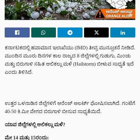
ಕರ್ನಾಟಕದಲ್ಲಿ ಹವಾಮಾನ ಇಲಾಖೆಯು (IMD) ತೀವ್ರ ಮುನ್ಸೂಚನೆ ನೀಡಿದೆ.
ಮುಂದಿನ ಮೂರು ದಿನಗಳ ಕಾಲ ರಾಜ್ಯದ 8 ಜಿಲ್ಲೆಗಳಲ್ಲಿ ಗುಡುಗು, ಮಿಂಚು
ಮತ್ತು ಬಿರುಗಾಳಿ ಸಹಿತ ಆಲಿಕಲ್ಲು ಮಳೆ (Hailstorm) ಬೀಳುವ ಸಾಧ್ಯತೆ ಇದೆ
ಎಂದು ತಿಳಿಸಿದೆ.
ಉತ್ತರ ಒಳನಾಡಿನ ಜಿಲ್ಲೆಗಳಿಗೆ ಆರೆಂಜ್ ಅಲರ್ಟ್ ಘೋಷಿಸಲಾಗಿದೆ. ಗಂಟೆಗೆ
40-50 ಕಿ.ಮೀ ವೇಗದ ಬಿರುಗಾಳಿ ಬೀಸುವ ಸಾಧ್ಯತೆಯಿದೆ.
ಯಾವ ಜಿಲ್ಲೆಗಳಲ್ಲಿ ಆಲಿಕಲ್ಲು ಮಳೆ?
ಮೇ 14 ಮತ್ತು 15ರಂದು: