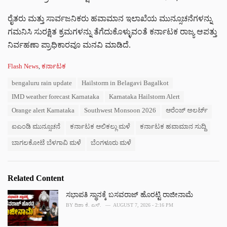
ರೈತರು ಮತ್ತು ಸಾರ್ವಜನಿಕರು ಹವಾಮಾನ ಇಲಾಖೆಯ ಮುನ್ಸೂಚನೆಗಳನ್ನು
ಗಮನಿಸಿ ಸುರಕ್ಷಿತ ಕ್ರಮಗಳನ್ನು ತೆಗೆದುಕೊಳ್ಳುವಂತೆ ಕರ್ನಾಟಕ ರಾಜ್ಯ ಆಪತ್ತು
ನಿರ್ವಹಣಾ ಪ್ರಾಧಿಕಾರವೂ ಮನವಿ ಮಾಡಿದೆ.
C
Flash News
,
ಕರ್ನಾಟಕ
a
T
bengaluru rain update
Hailstorm in Belagavi Bagalkot
t
a
e
IMD weather forecast Karnataka
Karnataka Hailstorm Alert
g
g
s
Orange alert Karnataka
Southwest Monsoon 2026
ಆರೆಂಜ್ ಅಲರ್ಟ್
o
:
r
ಐಎಂಡಿ ಮುನ್ಸೂಚನೆ
ಕರ್ನಾಟಕ ಆಲಿಕಲ್ಲು ಮಳೆ
ಕರ್ನಾಟಕ ಹವಾಮಾನ ಸುದ್ದಿ
i
e
ಬಾಗಲಕೋಟೆ ಬೆಳಗಾವಿ ಮಳೆ
ಬೆಂಗಳೂರು ಮಳೆ
s
:
Related Content
ಸಭಾಪತಿ ಸ್ಥಾನಕ್ಕೆ ಬಸವರಾಜ್ ಹೊರಟ್ಟಿ ರಾಜೀನಾಮೆ
BY
ದಿಶಾ ಕೆ. ಎಸ್.
AUGUST 7, 2026 - 2:16 PM