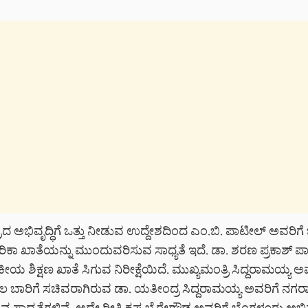
ೇತ್ರದ ಅಭಿವೃದ್ಧಿಗೆ ಒತ್ತು ನೀಡುವ ಉದ್ದೇಶದಿಂದ ಎಂ.ಬಿ. ಪಾಟೀಲ್ ಅವರಿಗೆ
ಿಕಾ ಖಾತೆಯನ್ನು ಮುಂದುವರಿಸುವ ಸಾಧ್ಯತೆ ಇದೆ. ಡಾ. ಶರಣ ಪ್ರಕಾಶ್ ಪ
ಕೀಯ ಶಿಕ್ಷಣ ಖಾತೆ ಸಿಗುವ ನಿರೀಕ್ಷೆಯಿದೆ. ಮುಖ್ಯಮಂತ್ರಿ ಸಿದ್ದರಾಮಯ್ಯ ಅ
ಾರಿಗೆ ಸಚಿವರಾಗಿರುವ ಡಾ. ಯತೀಂದ್ರ ಸಿದ್ದರಾಮಯ್ಯ ಅವರಿಗೆ ನಗರಾಭಿ