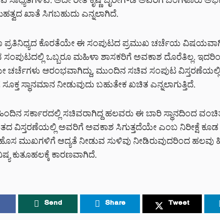
 ಸಾಧ್ಯತೆಗಳಿವೆ. ಅದೇ ರೀತಿ ಕೃಷ್ಣ ಬೈರೇಗೌಡ ಅವರಿಗೆ ಬೆಂಗಳೂರು ಅಭಿವೃ
ತ್ವದ ಖಾತೆ ಸಿಗಬಹುದು ಎನ್ನಲಾಗಿದೆ.
 ಪ್ರತಿನಿಧ್ಯದ ಕೊರತೆಯೇ ಈ ಸಂಪುಟದ ಪ್ರಮುಖ ಚರ್ಚೆಯ ವಿಷಯವಾಗ
ಂಪುಟದಲ್ಲಿ ಒಬ್ಬರೂ ಮಹಿಳಾ ಶಾಸಕರಿಗೆ ಅವಕಾಶ ದೊರೆತಿಲ್ಲ. ಇದರಿಂದ
ೇ ಚರ್ಚೆಗಳು ಆರಂಭವಾಗಿದ್ದು, ಮುಂದಿನ ಸಚಿವ ಸಂಪುಟ ವಿಸ್ತರಣೆಯಲ್ಲ
ಸೂಕ್ತ ಸ್ಥಾನಮಾನ ನೀಡುವುದು ಬಹುತೇಕ ಖಚಿತ ಎನ್ನಲಾಗುತ್ತಿದೆ.
ಹಿಂದಿನ ಸರ್ಕಾರದಲ್ಲಿ ಸಚಿವರಾಗಿದ್ದ ಹಲವರು ಈ ಬಾರಿ ಸ್ಥಾನದಿಂದ ವಂಚಿತರ
 ವಿಸ್ತರಣೆಯಲ್ಲಿ ಅವರಿಗೆ ಅವಕಾಶ ಸಿಗುತ್ತದೆಯೇ ಎಂಬ ನಿರೀಕ್ಷೆ ಕೂಡ ಹೆ
ೊಸ ಮುಖಗಳಿಗೆ ಆದ್ಯತೆ ನೀಡುವ ಸುಳಿವು ನೀಡಿರುವುದರಿಂದ ಹಲವು 
್ಯ ಕುತೂಹಲಕ್ಕೆ ಕಾರಣವಾಗಿದೆ.
Send
Share
Tweet