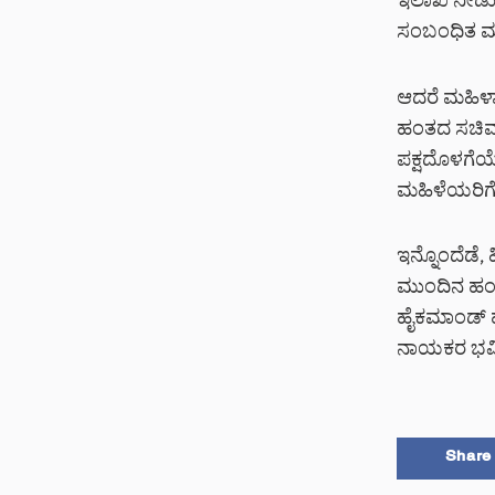
ಇಲಾಖೆ ನೀಡುವ
ಸಂಬಂಧಿತ ಮಹ
ಆದರೆ ಮಹಿಳಾ
ಹಂತದ ಸಚಿವ ಸ
ಪಕ್ಷದೊಳಗೆಯ
ಮಹಿಳೆಯರಿಗೆ 
ಇನ್ನೊಂದೆಡೆ, 
ಮುಂದಿನ ಹಂತದ
ಹೈಕಮಾಂಡ್ ಹ
ನಾಯಕರ ಭವಿಷ
Share