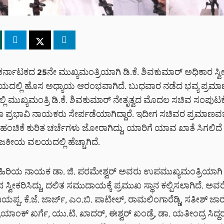
ರ್ನಾಟಕದ 25ನೇ ಮುಖ್ಯಮಂತ್ರಿಯಾಗಿ ಡಿ.ಕೆ. ಶಿವಕುಮಾರ್ ಅಧಿಕಾರ ಸ್ವೀಕರ
ೀಯದಲ್ಲಿ ಹೊಸ ಅಧ್ಯಾಯ ಆರಂಭವಾಗಿದೆ. ಬುಧವಾರ ನಡೆದ ಭವ್ಯ ಪ್ರ
 ಮುಖ್ಯಮಂತ್ರಿ ಡಿ.ಕೆ. ಶಿವಕುಮಾರ್ ನೇತೃತ್ವದ ಮೊದಲ ಸಚಿವ ಸಂಪುಟಕ್
 ಪ್ರಭಾವಿ ನಾಯಕರು ಸೇರ್ಪಡೆಯಾಗಿದ್ದಾರೆ. ಇದೀಗ ಸಚಿವರ ಪ್ರಮಾಣ
ಾತೆ ಹಂಚಿಕೆ ಕುರಿತ ಚರ್ಚೆಗಳು ಜೋರಾಗಿದ್ದು, ಯಾರಿಗೆ ಯಾವ ಖಾತೆ ಸಿಗಲಿ
ಕೀಯ ವಲಯದಲ್ಲಿ ಹೆಚ್ಚಾಗಿದೆ.
 ಹಿರಿಯ ನಾಯಕ ಡಾ. ಜಿ. ಪರಮೇಶ್ವರ್ ಅವರು ಉಪಮುಖ್ಯಮಂತ್ರಿಯಾಗಿ
್ವೀಕರಿಸಿದ್ದು, ದಲಿತ ಸಮುದಾಯಕ್ಕೆ ಪ್ರಮುಖ ಸ್ಥಾನ ಕಲ್ಪಿಸಲಾಗಿದೆ. ಅವ
ಯಪ್ಪ, ಕೆ.ಜೆ. ಜಾರ್ಜ್, ಎಂ.ಬಿ. ಪಾಟೀಲ್, ರಾಮಲಿಂಗಾರೆಡ್ಡಿ, ಸತೀಶ್ ಜಾರಕ
ರಿಯಾಂಕ್ ಖರ್ಗೆ, ಯು.ಟಿ. ಖಾದರ್, ಈಶ್ವರ್ ಖಂಡ್ರೆ, ಡಾ. ಯತೀಂದ್ರ ಸಿದ್