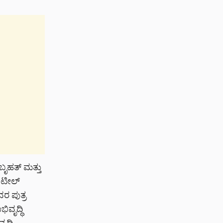
 ಬೃಹತ್ ಮತ್ತು
ಾಟೀಲ್
ವರ ಪುತ್ರ
ವೃದ್ಧಿ