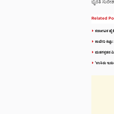
ಭೈರತಿ ಸುರೇಶ
Related
Po
ಕರ್ನಾಟಕ ಹೈಕ
ಕಾವೇರಿ ಕಿಚ್
ಮತಗಳ್ಳತನ ವಿ
‘ಉಸಿರು ಇರು