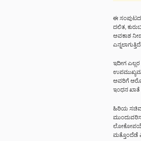
ಈ ಸಂಪುಟದಲ್
ದಲಿತ, ಕುರುಬ,
ಅವಕಾಶ ನೀಡು
ಎನ್ನಲಾಗುತ್ತಿದೆ
ಇದೀಗ ಎಲ್ಲರ 
ಉಪಮುಖ್ಯಮಂತ
ಅವರಿಗೆ ಆರೋಗ್
ಇಂಧನ ಖಾತೆ 
ಹಿರಿಯ ಸಚಿವ
ಮುಂದುವರಿಸಬಹ
ಲೋಕೋಪಯೋಗಿ 
ಮತ್ತೊಂದೆಡೆ 