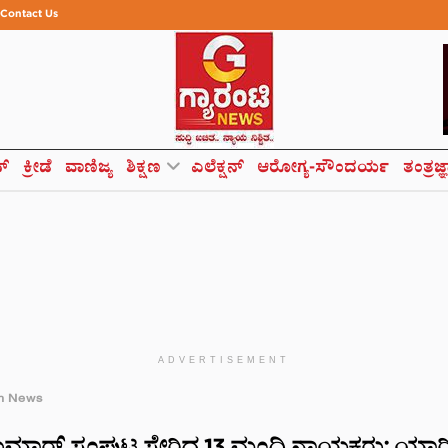
Contact Us
ಸ್
ಕ್ರೀಡೆ
ವಾಣಿಜ್ಯ
ಶಿಕ್ಷಣ
ಎಲೆಕ್ಷನ್
ಆರೋಗ್ಯ-ಸೌಂದರ್ಯ
ತಂತ್ರಜ್
ADVERTISEMENT
h News