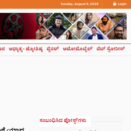
Sunday, August 9, 2026
Login
ಞಾನ
ಆಧ್ಯಾತ್ಮ- ಜ್ಯೋತಿಷ್ಯ
ವೈರಲ್
ಆಟೋಮೊಬೈಲ್
ವೆಬ್ ಸ್ಟೋರೀಸ್
ಸಂಬಂಧಿಸಿದ ಪೋಸ್ಟ್‌ಗಳು