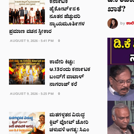
ಡಿ.ಕೆ ಶಿ
ಕರ್ನಾಟಕ
ಖಾತೆ?
ಹೈಕೋರ್ಟ್‌ನ 6
ನೂತನ ಹೆಚ್ಚುವರಿ
by
ಶಾಲಿನ
ನ್ಯಾಯಮೂರ್ತಿಗಳ
ಪ್ರಮಾಣ ವಚನ ಸ್ವೀಕಾರ
AUGUST 9, 2026 - 5:41 PM
0
ಕಾವೇರಿ ಕಿಚ್ಚು:
ಆ.13ರಂದು ಕರ್ನಾಟಕ
ಬಂದ್‌ಗೆ ವಾಟಾಳ್
ನಾಗರಾಜ್ ಕರೆ
AUGUST 9, 2026 - 5:25 PM
0
ಮತಗಳ್ಳತನ ವಿರುದ್ಧ
ಕ್ವಿಟ್ ವೋಟ್ ಚೋರಿ
ಚಳುವಳಿ ಅಗತ್ಯ: ಸಿಎಂ