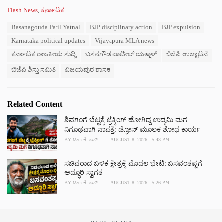
C
Flash News
,
ಕರ್ನಾಟಕ
a
T
Basanagouda Patil Yatnal
BJP disciplinary action
BJP expulsion
t
a
e
Karnataka political updates
Vijayapura MLA news
g
g
s
ಕರ್ನಾಟಕ ರಾಜಕೀಯ ಸುದ್ದಿ
ಬಸನಗೌಡ ಪಾಟೀಲ್ ಯತ್ನಾಳ್
ಬಿಜೆಪಿ ಉಚ್ಛಾಟನೆ
o
:
r
ಬಿಜೆಪಿ ಶಿಸ್ತು ಸಮಿತಿ
ವಿಜಯಪುರ ಶಾಸಕ
i
e
s
:
Related Content
ಶಿವಗಂಗೆ ಬೆಟ್ಟಕ್ಕೆ ಟ್ರೆಕ್ಕಿಂಗ್ ಹೋಗಿದ್ದ ಉದ್ಯಮಿ ಮಗ
ನಿಗೂಢವಾಗಿ ನಾಪತ್ತೆ: ಡ್ರೋನ್ ಮೂಲಕ ಶೋಧ ಕಾರ್ಯ
BY
ದಿಶಾ ಕೆ. ಎಸ್.
AUGUST 8, 2026 - 5:43 PM
ಸಚಿವರಾದ ಬಳಿಕ ಕ್ಷೇತ್ರಕ್ಕೆ ಮೊದಲ ಭೇಟಿ; ಬಸವಂತಪ್ಪಗೆ
ಅದ್ಧೂರಿ ಸ್ವಾಗತ
BY
ದಿಶಾ ಕೆ. ಎಸ್.
AUGUST 8, 2026 - 5:26 PM