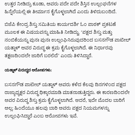
ಉತ್ತರ ನೀಡಿದ್ರು ಕೂಡಾ, ಅವರು ಪದೇ ಪದೇ ಶಿಸ್ತಿನ ಉಲ್ಲಂಘನೆಗಳ
ಹಿನ್ನೆಲೆಯಲ್ಲಿ ಈ ತೀರ್ಮಾನ ಕೈಗೊಳ್ಳಲಾಗಿದೆ ಎಂದು ತಿಳಿದುಬಂದಿದೆ.
ಬಿಜೆಪಿ ಕೇಂದ್ರ ಶಿಸ್ತು ಸಮಿತಿಯ ಕಾರ್ಯದರ್ಶಿ ಓಂ ಪಾಠಕ್ ಪ್ರಕಟಣೆ
ಮೂಲಕ ಈ ವಿಷಯವನ್ನು ಮಾಹಿತಿ ನೀಡಿದ್ದು, ‘ಪಕ್ಷದ ಶಿಸ್ತು ಮತ್ತು
ನಂಬಿಕೆಯನ್ನು ಪುನಃ ಪುನಃ ಉಲ್ಲಂಘಿಸಿರುವುದರಿಂದ ಬಸನಗೌಡ ಪಾಟೀಲ್
ಯತ್ನಾಳ್ ಅವರ ವಿರುದ್ಧ ಈ ಕ್ರಮ ಕೈಗೊಳ್ಳಲಾಗಿದೆ. ಈ ನಿರ್ಧಾರವು
ತಕ್ಷಣದಿಂದಲೇ ಜಾರಿಗೆ ಬರಲಿದೆ’ ಎಂದು ತಿಳಿಸಿದ್ದಾರೆ.
ಯತ್ನಾಳ್ ವಿರುದ್ಧದ ಆರೋಪಗಳು:
ಬಸನಗೌಡ ಪಾಟೀಲ್ ಯತ್ನಾಳ್ ಅವರು ಕಳೆದ ಕೆಲವು ದಿನಗಳಿಂದ ಪಕ್ಷದ
ರಾಜ್ಯಾಧ್ಯಕ್ಷರ ವಿರುದ್ಧ ಧಿಕ್ಕಾರಮಾಡಿ ಮಾತನಾಡುತ್ತಿದ್ದರು. ಈ ಕಾರಣದಿಂದಲೇ
ಅವರ ವಿರುದ್ಧ ಶಿಸ್ತು ಕ್ರಮ ಕೈಗೊಳ್ಳಲಾಗಿದೆ. ಆದರೆ, ಇದೇ ಮೊದಲ ಬಾರಿಗೆ
ಅಲ್ಲ; ಹಿಂದೆಯೂ ಹಲವು ಬಾರಿ ಅವರು ಪಕ್ಷದ ನಿಯಮಗಳನ್ನು
ಉಲ್ಲಂಘಿಸಿದ್ದಾರೆ ಎಂಬ ಆರೋಪಗಳು ಇವೆ.