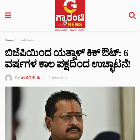
Home
Flash News
ಬಿಜೆಪಿಯಿಂದ ಯತ್ನಾಳ್ ಕಿಕ್‌ ಔಟ್: 6
ವರ್ಷಗಳ ಕಾಲ ಪಕ್ಷದಿಂದ ಉಚ್ಛಾಟನೆ!
By
ಶಾಲಿನಿ ಕೆ. ಡಿ
1 year Ago