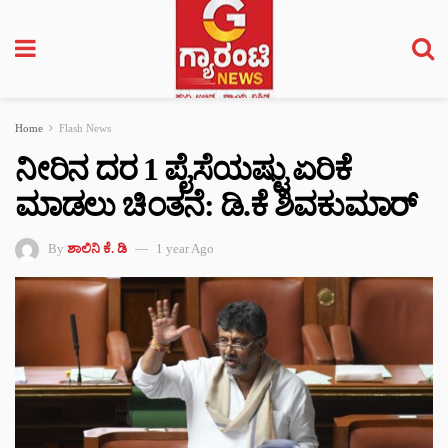
Home
Flash News
ನೀರಿನ ದರ 1 ಪೈಸೆಯಷ್ಟು ಏರಿಕೆ
ಮಾಡಲು ಚಿಂತನೆ: ಡಿ.ಕೆ ಶಿವಕುಮಾರ್
By
ಶಾಲಿನಿ ಕೆ. ಡಿ
1 year Ago