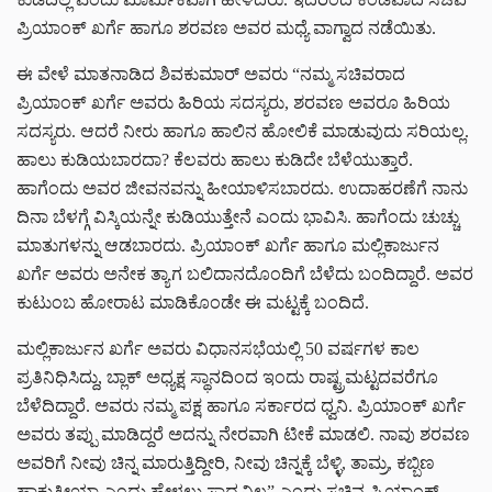
ಪ್ರಿಯಾಂಕ್ ಖರ್ಗೆ ಹಾಗೂ ಶರವಣ ಅವರ ಮಧ್ಯೆ ವಾಗ್ವಾದ ನಡೆಯಿತು.
ಈ ವೇಳೆ ಮಾತನಾಡಿದ ಶಿವಕುಮಾರ್ ಅವರು “ನಮ್ಮ ಸಚಿವರಾದ
ಪ್ರಿಯಾಂಕ್ ಖರ್ಗೆ ಅವರು ಹಿರಿಯ ಸದಸ್ಯರು, ಶರವಣ ಅವರೂ ಹಿರಿಯ
ಸದಸ್ಯರು. ಆದರೆ ನೀರು ಹಾಗೂ ಹಾಲಿನ ಹೋಲಿಕೆ ಮಾಡುವುದು ಸರಿಯಲ್ಲ.
ಹಾಲು ಕುಡಿಯಬಾರದಾ? ಕೆಲವರು ಹಾಲು ಕುಡಿದೇ ಬೆಳೆಯುತ್ತಾರೆ.
ಹಾಗೆಂದು ಅವರ ಜೀವನವನ್ನು ಹೀಯಾಳಿಸಬಾರದು. ಉದಾಹರಣೆಗೆ ನಾನು
ದಿನಾ ಬೆಳಗ್ಗೆ ವಿಸ್ಕಿಯನ್ನೇ ಕುಡಿಯುತ್ತೇನೆ ಎಂದು ಭಾವಿಸಿ. ಹಾಗೆಂದು ಚುಚ್ಚು
ಮಾತುಗಳನ್ನು ಆಡಬಾರದು. ಪ್ರಿಯಾಂಕ್ ಖರ್ಗೆ ಹಾಗೂ ಮಲ್ಲಿಕಾರ್ಜುನ
ಖರ್ಗೆ ಅವರು ಅನೇಕ ತ್ಯಾಗ ಬಲಿದಾನದೊಂದಿಗೆ ಬೆಳೆದು ಬಂದಿದ್ದಾರೆ. ಅವರ
ಕುಟುಂಬ ಹೋರಾಟ ಮಾಡಿಕೊಂಡೇ ಈ ಮಟ್ಟಕ್ಕೆ ಬಂದಿದೆ.
ಮಲ್ಲಿಕಾರ್ಜುನ ಖರ್ಗೆ ಅವರು ವಿಧಾನಸಭೆಯಲ್ಲಿ 50 ವರ್ಷಗಳ ಕಾಲ
ಪ್ರತಿನಿಧಿಸಿದ್ದು, ಬ್ಲಾಕ್ ಅಧ್ಯಕ್ಷ ಸ್ಥಾನದಿಂದ ಇಂದು ರಾಷ್ಟ್ರಮಟ್ಟದವರೆಗೂ
ಬೆಳೆದಿದ್ದಾರೆ. ಅವರು ನಮ್ಮ ಪಕ್ಷ ಹಾಗೂ ಸರ್ಕಾರದ ಧ್ವನಿ. ಪ್ರಿಯಾಂಕ್ ಖರ್ಗೆ
ಅವರು ತಪ್ಪು ಮಾಡಿದ್ದರೆ ಅದನ್ನು ನೇರವಾಗಿ ಟೀಕೆ ಮಾಡಲಿ. ನಾವು ಶರವಣ
ಅವರಿಗೆ ನೀವು ಚಿನ್ನ ಮಾರುತ್ತಿದ್ದೀರಿ, ನೀವು ಚಿನ್ನಕ್ಕೆ ಬೆಳ್ಳಿ, ತಾಮ್ರ, ಕಬ್ಬಿಣ
ಹಾಕುತ್ತೀಯಾ ಎಂದು ಹೇಳಲು ಸಾಧ್ಯವಿಲ್ಲ” ಎಂದು ಸಚಿವ ಪ್ರಿಯಾಂಕ್