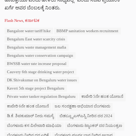
ಖರ್ಗೆ ಅವರ ಬೆಂಬಲಕ್ಕೆ ನಿಂತರು.
C
Flash News
,
ಕರ್ನಾಟಕ
a
T
Bangalore water tariff hike
BBMP sanitation workers recruitment
t
a
e
Bengaluru East water scarcity crisis
g
g
s
Bengaluru waste management mafia
o
:
r
Bengaluru water conservation campaign
i
BWSSB water rate increase proposal
e
s
Cauvery 6th stage drinking water project
:
DK Shivakumar on Bengaluru water issues
Kaveri 5th stage project Bengaluru
Private water tanker regulation Bengaluru
ಕಾವೇರಿ 5ನೇ ಹಂತ ಯೋಜನೆ
ಕಾವೇರಿ 6ನೇ ಹಂತ ಯೋಜನೆ
ಜಲ ಸಂರಕ್ಷಣಾ ಅಭಿಯಾನ ಬೆಂಗಳೂರು
ಡಿ.ಕೆ. ಶಿವಕುಮಾರ್ ನೀರು ಸಮಸ್ಯೆ
ಬಿಡಬ್ಲ್ಯೂಎಸ್ಎಸ್ಬಿ ನೀರಿನ ದರ 2024
ಬೆಂಗಳೂರು ಕಸ ವಿಲೇವಾರಿ ಮಾಫಿಯಾ
ಬೆಂಗಳೂರು ಟ್ಯಾಂಕರ್ ದರ ನಿಯಂತ್ರಣ
ಬೆಂಗಳೂರು ನೀರಿನ ದರ ಏರಿಕೆ
ಬೆಂಗಳೂರು ಪೂರ್ವ ಭಾಗ ನೀರಿನ ಅಭಾವ