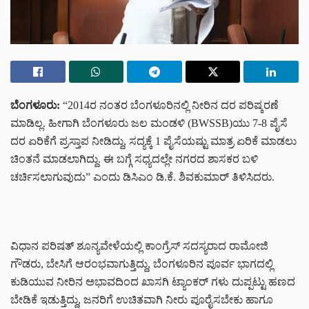
ಬೆಂಗಳೂರು:
“2014ರ ನಂತರ ಬೆಂಗಳೂರಿನಲ್ಲಿ ನೀರಿನ ದರ ಪರಿಷ್ಕರಣೆ
ಮಾಡಿಲ್ಲ. ಹೀಗಾಗಿ ಬೆಂಗಳೂರು ಜಲ ಮಂಡಳಿ (BWSSB)ಯು 7-8 ಪೈಸೆ
ದರ ಏರಿಕೆಗೆ ಪ್ರಸ್ತಾಪ ನೀಡಿದ್ದು, ಸದ್ಯಕ್ಕೆ 1 ಪೈಸೆಯಷ್ಟು ಮಾತ್ರ ಏರಿಕೆ ಮಾಡಲು
ಚಿಂತನೆ ಮಾಡಲಾಗಿದ್ದು. ಈ ಬಗ್ಗೆ ಸಧ್ಯದಲ್ಲೇ ನಗರದ ಶಾಸಕರ ಬಳಿ
ಚರ್ಚಿಸಲಾಗುವುದು” ಎಂದು ಡಿಸಿಎಂ ಡಿ.ಕೆ. ಶಿವಕುಮಾರ್ ತಿಳಿಸಿದರು.
ವಿಧಾನ ಪರಿಷತ್ ಶೂನ್ಯವೇಳೆಯಲ್ಲಿ ಕಾಂಗ್ರೆಸ್ ಸದಸ್ಯರಾದ ರಾಮೋಜಿ
ಗೌಡರು, ಬೇಸಿಗೆ ಆರಂಭವಾಗುತ್ತಿದ್ದು, ಬೆಂಗಳೂರಿನ ಪೂರ್ವ ಭಾಗದಲ್ಲಿ
ಕುಡಿಯುವ ನೀರಿನ ಅಭಾವದಿಂದ ಖಾಸಗಿ ಟ್ಯಾಂಕರ್ ಗಳು ದುಪ್ಪಟ್ಟು ಹಣದ
ಬೇಡಿಕೆ ಇಡುತ್ತಿದ್ದು, ಜನರಿಗೆ ಉಚಿತವಾಗಿ ನೀರು ಪೂರೈಸಬೇಕು ಹಾಗೂ