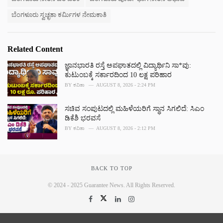
ಬೆಂಗಳೂರು ಸ್ವಚ್ಛತಾ ಕರ್ಮಿಗಳ ನೇಮಕಾತಿ
Related Content
ಜ್ಞಾನಭಾರತಿ ರಸ್ತೆ ಅಪಘಾತದಲ್ಲಿ ವಿದ್ಯಾರ್ಥಿನಿ ಸಾ*ವು:
ಕುಟುಂಬಕ್ಕೆ ಸರ್ಕಾರದಿಂದ 10 ಲಕ್ಷ ಪರಿಹಾರ
BY
ಕವಿತಾ
AUGUST 8, 2026 - 2:24 PM
ಸಚಿವ ಸಂಪುಟದಲ್ಲಿ ಮಹಿಳೆಯರಿಗೆ ಸ್ಥಾನ ಸಿಗಲಿದೆ: ಸಿಎಂ
ಡಿಕೆಶಿ ಭರವಸೆ
BY
ಕವಿತಾ
AUGUST 8, 2026 - 2:12 PM
BACK TO TOP
© 2024 - 2025 Guarantee News. All Rights Reserved.