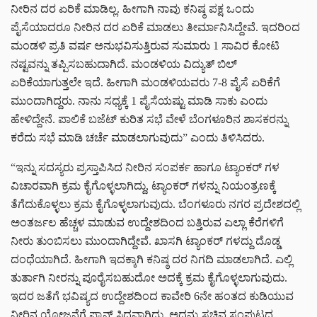
ನೀರಿನ ದರ ಏರಿಕೆ ಮಾಡಿಲ್ಲ. ಹೀಗಾಗಿ ನಾವು ಕನಿಷ್ಠ ಪಕ್ಷ ಒಂದು
ಪೈಸೆಯಾದರೂ ನೀರಿನ ದರ ಏರಿಕೆ ಮಾಡಲು ತೀರ್ಮಾನಿಸಿದ್ದೇವೆ. ಇದರಿಂದ
ಮಂಡಳಿ ಪ್ರತಿ ವರ್ಷ ಅನುಭವಿಸುತ್ತಿರುವ ಸುಮಾರು 1 ಸಾವಿರ ಕೋಟಿ
ನಷ್ಟವನ್ನು ತಪ್ಪಿಸಬಹುದಾಗಿದೆ. ಮಂಡಳಿಯ ವಿದ್ಯುತ್ ಬಿಲ್
ಏರಿಕೆಯಾಗುತ್ತಲೇ ಇದೆ. ಹೀಗಾಗಿ ಮಂಡಳಿಯವರು 7-8 ಪೈಸೆ ಏರಿಕೆಗೆ
ಮುಂದಾಗಿದ್ದರು. ನಾನು ಸಧ್ಯಕ್ಕೆ 1 ಪೈಸೆಯಷ್ಟು ಮಾಡಿ ಸಾಕು ಎಂದು
ಹೇಳಿದ್ದೇನೆ. ಪಾಲಿಕೆ ಬಜೆಟ್ ಕುರಿತ ಸಭೆ ವೇಳೆ ಬೆಂಗಳೂರಿನ ಶಾಸಕರನ್ನು
ಕರೆದು ಸಭೆ ಮಾಡಿ ಚರ್ಚೆ ಮಾಡಲಾಗುವುದು” ಎಂದು ತಿಳಿಸಿದರು.
“ಇನ್ನು ಸದಸ್ಯರು ಪ್ರಸ್ತಾಪಿಸಿದ ನೀರಿನ ಸಂಪರ್ಕ ಹಾಗೂ ಟ್ಯಾಂಕರ್ ಗಳ
ವಿಚಾರವಾಗಿ ಕ್ರಮ ಕೈಗೊಳ್ಳಲಾಗಿದ್ದು, ಟ್ಯಾಂಕರ್ ಗಳನ್ನು ನಿಯಂತ್ರಣಕ್ಕೆ
ತೆಗೆದುಕೊಳ್ಳಲು ಕ್ರಮ ಕೈಗೊಳ್ಳಲಾಗುವುದು. ಬೆಂಗಳೂರು ನಗರ ಪ್ರದೇಶದಲ್ಲಿ
ಅಂತರ್ಜಲ ಹೆಚ್ಚಳ ಮಾಡುವ ಉದ್ದೇಶದಿಂದ ಬತ್ತಿರುವ ಎಲ್ಲಾ ಕೆರೆಗಳಿಗೆ
ನೀರು ತುಂಬಿಸಲು ಮುಂದಾಗಿದ್ದೇವೆ. ಖಾಸಗಿ ಟ್ಯಾಂಕರ್ ಗಳದ್ದು ದೊಡ್ಡ
ದಂಧೆಯಾಗಿದೆ. ಹೀಗಾಗಿ ಇದಕ್ಕಾಗಿ ಕನಿಷ್ಠ ದರ ನಿಗದಿ ಮಾಡಲಾಗಿದೆ. ಎಲ್ಲಿ
ತುರ್ತಾಗಿ ನೀರನ್ನು ಪೂರೈಸಬಹುದೋ ಅದಕ್ಕೆ ಕ್ರಮ ಕೈಗೊಳ್ಳಲಾಗುವುದು.
ಇದರ ಜತೆಗೆ ಭವಿಷ್ಯದ ಉದ್ದೇಶದಿಂದ ಕಾವೇರಿ 6ನೇ ಹಂತದ ಕುಡಿಯುವ
ನೀರಿನ ಯೋಜನೆಗೆ ಪ್ಲಾನ್ ಸಿದ್ಧವಾಗಿದ್ದು, ಅದನ್ನು ಸಚಿವ ಸಂಪುಟದ