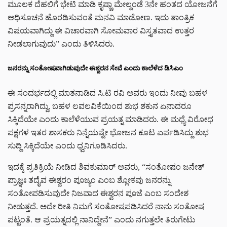
ಮೂಲಕ ದೆಹಲಿಗೆ ಭೇಟಿ ಮಾಡಿ ಕೃಷ್ಣಾ ಮೇಲ್ದಂಡೆ 3ನೇ ಹಂತದ ಯೋಜನೆಗೆ
ಅಧಿಸೂಚನೆ ಹೊರಡಿಸುವಂತೆ ಮನವಿ ಮಾಡೋಣ. ಇದು ತಾಂತ್ರಿಕ
ವಿಷಯವಾಗಿದ್ದು ಈ ವಿಚಾರವಾಗಿ ಸೋಮವಾರ ವಿಸ್ತೃತವಾದ ಉತ್ತರ
ನೀಡಲಾಗುವುದು” ಎಂದು ತಿಳಿಸಿದರು.
ಜನರನ್ನು ಸಂತೋಷವಾಗಿಡುವುದೇ ಈಶ್ವರನ ಸೇವೆ ಎಂದು ಕಾಲೆಳೆದ ಡಿಸಿಎಂ
ಈ ಸಂದರ್ಭದಲ್ಲಿ ಮಾತನಾಡಿದ ಸಿ.ಟಿ ರವಿ ಅವರು ಇಂದು ನೀವು ಬಹಳ
ಪ್ರಸನ್ನರಾಗಿದ್ದು, ಬಹಳ ಲವಲವಿಕೆಯಿಂದ ಶುಭ ಶಕುನ ಏನಾದರೂ
ಸಿಕ್ಕಿದೆಯೇ ಎಂದು ಕಾಲೆಳೆಯುವ ಪ್ರಯತ್ನ ಮಾಡಿದರು. ಈ ಮಧ್ಯೆ ವಿರೋಧ
ಪಕ್ಷಗಳ ಇತರ ಶಾಸಕರು ನಿನ್ನೆಯಷ್ಟೇ ಭೋಜನ ಕೂಟ ಏರ್ಪಡಿಸಿದ್ದು ಶುಭ
ಸುದ್ದಿ ಸಿಕ್ಕಿದೆಯೇ ಎಂದು ಧ್ವನಿಗೂಡಿಸಿದರು.
ಇದಕ್ಕೆ ಪ್ರತಿಕ್ರಿಯೆ ನೀಡಿದ ಶಿವಕುಮಾರ್ ಅವರು, “ಸಂತೋಷಂ ಜನೇತ್‌
ಪ್ರಾಜ್ಞಃ ತದೈವ ಈಶ್ವರಂ ಪೂಜ್ಯಂ ಎಂಬ ಶ್ಲೋಕವು ಜನರನ್ನು
ಸಂತೋಪಡಿಸುವುದೇ ನಿಜವಾದ ಈಶ್ವರನ ಪೂಜೆ ಎಂಬ ಸಂದೇಶ
ನೀಡುತ್ತದೆ. ಅದೇ ರೀತಿ ನಿಮಗೆ ಸಂತೋಷಪಡಿಸಿದರೆ ನಾನು ಸಂತೋಷ
ಪಟ್ಟಂತೆ. ಆ ಪ್ರಯತ್ನದಲ್ಲಿ ನಾನಿದ್ದೇನೆ” ಎಂದು ನಗುತ್ತಲೇ ತಿರುಗೇಟು