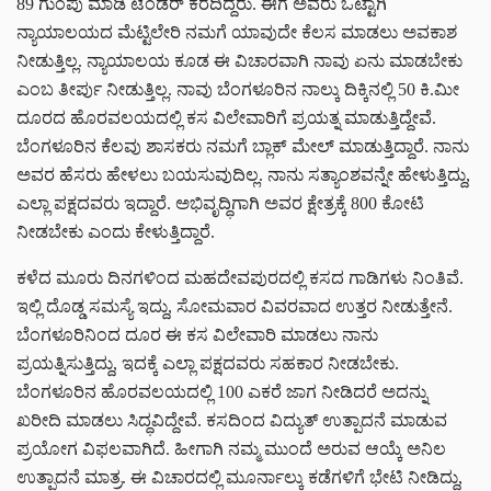
89 ಗುಂಪು ಮಾಡಿ ಟೆಂಡರ್ ಕರೆದಿದ್ದರು. ಈಗ ಅವರು ಒಟ್ಟಾಗಿ
ನ್ಯಾಯಾಲಯದ ಮೆಟ್ಟಿಲೇರಿ ನಮಗೆ ಯಾವುದೇ ಕೆಲಸ ಮಾಡಲು ಅವಕಾಶ
ನೀಡುತ್ತಿಲ್ಲ. ನ್ಯಾಯಾಲಯ ಕೂಡ ಈ ವಿಚಾರವಾಗಿ ನಾವು ಏನು ಮಾಡಬೇಕು
ಎಂಬ ತೀರ್ಪು ನೀಡುತ್ತಿಲ್ಲ. ನಾವು ಬೆಂಗಳೂರಿನ ನಾಲ್ಕು ದಿಕ್ಕಿನಲ್ಲಿ 50 ಕಿ.ಮೀ
ದೂರದ ಹೊರವಲಯದಲ್ಲಿ ಕಸ ವಿಲೇವಾರಿಗೆ ಪ್ರಯತ್ನ ಮಾಡುತ್ತಿದ್ದೇವೆ.
ಬೆಂಗಳೂರಿನ ಕೆಲವು ಶಾಸಕರು ನಮಗೆ ಬ್ಲಾಕ್ ಮೇಲ್ ಮಾಡುತ್ತಿದ್ದಾರೆ. ನಾನು
ಅವರ ಹೆಸರು ಹೇಳಲು ಬಯಸುವುದಿಲ್ಲ. ನಾನು ಸತ್ಯಾಂಶವನ್ನೇ ಹೇಳುತ್ತಿದ್ದು,
ಎಲ್ಲಾ ಪಕ್ಷದವರು ಇದ್ದಾರೆ. ಅಭಿವೃದ್ಧಿಗಾಗಿ ಅವರ ಕ್ಷೇತ್ರಕ್ಕೆ 800 ಕೋಟಿ
ನೀಡಬೇಕು ಎಂದು ಕೇಳುತ್ತಿದ್ದಾರೆ.
ಕಳೆದ ಮೂರು ದಿನಗಳಿಂದ ಮಹದೇವಪುರದಲ್ಲಿ ಕಸದ ಗಾಡಿಗಳು ನಿಂತಿವೆ.
ಇಲ್ಲಿ ದೊಡ್ಡ ಸಮಸ್ಯೆ ಇದ್ದು, ಸೋಮವಾರ ವಿವರವಾದ ಉತ್ತರ ನೀಡುತ್ತೇನೆ.
ಬೆಂಗಳೂರಿನಿಂದ ದೂರ ಈ ಕಸ ವಿಲೇವಾರಿ ಮಾಡಲು ನಾನು
ಪ್ರಯತ್ನಿಸುತ್ತಿದ್ದು, ಇದಕ್ಕೆ ಎಲ್ಲಾ ಪಕ್ಷದವರು ಸಹಕಾರ ನೀಡಬೇಕು.
ಬೆಂಗಳೂರಿನ ಹೊರವಲಯದಲ್ಲಿ 100 ಎಕರೆ ಜಾಗ ನೀಡಿದರೆ ಅದನ್ನು
ಖರೀದಿ ಮಾಡಲು ಸಿದ್ಧವಿದ್ದೇವೆ. ಕಸದಿಂದ ವಿದ್ಯುತ್ ಉತ್ಪಾದನೆ ಮಾಡುವ
ಪ್ರಯೋಗ ವಿಫಲವಾಗಿದೆ. ಹೀಗಾಗಿ ನಮ್ಮ ಮುಂದೆ ಅರುವ ಆಯ್ಕೆ ಅನಿಲ
ಉತ್ಪಾದನೆ ಮಾತ್ರ. ಈ ವಿಚಾರದಲ್ಲಿ ಮೂರ್ನಾಲ್ಕು ಕಡೆಗಳಿಗೆ ಭೇಟಿ ನೀಡಿದ್ದು,