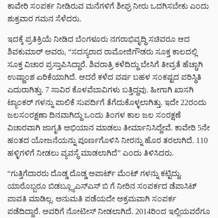
ಕಾವೇರಿ ಸಂಪರ್ಕ ನೀಡಿರುವ ಮನೆಗಳಿಗೆ ಶೀಘ್ರ ನೀರು ಒದಗಿಸಬೇಕು ಎಂದು
ಶುಕ್ರವಾರ ಗಮನ ಸೆಳೆದರು.
ಇದಕ್ಕೆ ಪ್ರತಿಕ್ರಿಯೆ ನೀಡಿದ ಬೆಂಗಳೂರು ನಗರಾಭಿವೃದ್ಧಿ ಸಚಿವರೂ ಆದ
ಶಿವಕುಮಾರ್ ಅವರು, “ಸದಸ್ಯರಾದ ರಾಮೋಜಿಗೌಡರು ಸೂಕ್ತ ಕಾಲದಲ್ಲಿ
ಸೂಕ್ತ ವಿಚಾರ ಪ್ರಸ್ತಾಪಿಸಿದ್ದಾರೆ. ಶಿವರಾತ್ರಿ ಕಳೆದಿದ್ದು ಬೇಸಿಗೆ ತೀವ್ರತೆ ಹೆಚ್ಚಾಗಿ
ಉಷ್ಣಾಂಶ ಏರಿಕೆಯಾಗಿದೆ. ಆದರೆ ಕಳೆದ ವರ್ಷ ಬಹಳ ಸಂಕಷ್ಟದ ಪರಿಸ್ಥಿತಿ
ಎದುರಾಗಿತ್ತು. 7 ಸಾವಿರ ಕೊಳವೆಬಾವಿಗಳು ಬತ್ತಿದ್ದವು. ಹೀಗಾಗಿ ಖಾಸಗಿ
ಟ್ಯಾಂಕರ್ ಗಳನ್ನು ಪಾಲಿಕೆ ಸುಪರ್ದಿಗೆ ತೆಗೆದುಕೊಳ್ಳಲಾಗಿತ್ತು. ಇದೇ 22ರಂದು
ಜಲಸಂರಕ್ಷಣಾ ದಿನವಾಗಿದ್ದು ಒಂದು ತಿಂಗಳ ಕಾಲ ಜಲ ಸಂರಕ್ಷಣೆ
ವಿಚಾರವಾಗಿ ಜಾಗೃತಿ ಅಭಿಯಾನ ಮಾಡಲು ತೀರ್ಮಾನಿಸಿದ್ದೇವೆ. ಕಾವೇರಿ 5ನೇ
ಹಂತದ ಯೋಜನೆಯನ್ನು ಪೂರ್ಣಗೊಳಿಸಿ ನೀರನ್ನು ಹೊರ ತರಲಾಗಿದೆ. 110
ಹಳ್ಳಿಗಳಿಗೆ ನೀಡಲು ವ್ಯವಸ್ಥೆ ಮಾಡಲಾಗಿದೆ” ಎಂದು ತಿಳಿಸಿದರು.
“ಗುತ್ತಿಗೆದಾರರು ದೊಡ್ಡ ದೊಡ್ಡ ಅಪಾರ್ಟ್ ಮೆಂಟ್ ಗಳನ್ನು ಕಟ್ಟಿದ್ದು,
ಯಾರೊಬ್ಬರೂ ಬಿಡಬ್ಲ್ಯೂಎಸ್ಎಸ್ ಬಿ ಗೆ ನೀರಿನ ಸಂಪರ್ಕದ ಡೆಪಾಸಿಟ್
ಪಾವತಿ ಮಾಡಿಲ್ಲ. ಅನುಮತಿ ಪಡೆಯದೇ ಅಕ್ರಮವಾಗಿ ಸಂಪರ್ಕ
ಪಡೆದಿದ್ದಾರೆ. ಅವರಿಗೆ ನೋಟೀಸ್ ನೀಡಲಾಗಿದೆ. 2014ರಿಂದ ಇಲ್ಲಿಯವರೆಗೂ