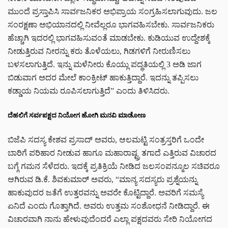
ಮುಂದೆ ಪ್ರಸ್ತಾಪಿಸಿ ಸಾರ್ವಜನಿಕರ ಅಭಿಪ್ರಾಯ ಸಂಗ್ರಹಿಸಲಾಗುವುದು. ಜಲ
ಸಂರಕ್ಷಣಾ ಅಭಿಯಾನದಲ್ಲಿ ನೀವೆಲ್ಲರೂ ಭಾಗವಹಿಸಬೇಕು. ಸಾರ್ವಜನಿಕರು
ಹೆಚ್ಚಾಗಿ ಇದರಲ್ಲಿ ಭಾಗವಹಿಸುವಂತೆ ಮಾಡಬೇಕು. ಕುಡಿಯುವ ಉದ್ದೇಶಕ್ಕೆ
ನೀಡುತ್ತಿರುವ ನೀರನ್ನು ಕರು ತೊಳೆಯಲು, ಗಿಡಗಳಿಗೆ ನೀರುಣಿಸಲು
ಬಳಸಲಾಗುತ್ತಿದೆ. ಇನ್ನು ಮಳೆನೀರು ಕೊಯ್ಲು ಪದ್ಧತಿಯಲ್ಲಿ 3 ಅಡಿ ಜಾಗ
ಬಿಡುವಾಗ ಅದರ ಮೇಲೆ ಕಾಂಕ್ರೀಟ್ ಹಾಕುತ್ತಿದ್ದಾರೆ. ಇದನ್ನು ತಪ್ಪಿಸಲು
ಕಡ್ಡಾಯ ನಿಯಮ ರೂಪಿಸಲಾಗುತ್ತಿದೆ” ಎಂದು ತಿಳಿಸಿದರು.
ದೆಹಲಿಗೆ ಸರ್ವಪಕ್ಷದ ನಿಯೋಗ ಹೋಗಿ ಮನವಿ ಮಾಡೋಣ
ಬಿಜೆಪಿ ಸದಸ್ಯ ಕೇಶವ ಪ್ರಸಾದ್ ಅವರು, ಆಲಮಟ್ಟಿ ಸಂತ್ರಸ್ತರಿಗೆ ಒಂದೇ
ಬಾರಿಗೆ ಪರಿಹಾರ ನೀಡುವ ಹಾಗೂ ಮಹಾರಾಷ್ಟ್ರ ತಗಾದೆ ಎತ್ತಿರುವ ವಿಚಾರದ
ಬಗ್ಗೆ ಗಮನ ಸೆಳೆದರು. ಇದಕ್ಕೆ ಪ್ರತಿಕ್ರಿಯೆ ನೀಡಿದ ಜಲಸಂಪನ್ಮೂಲ ಸಚಿವರೂ
ಆಗಿರುವ ಡಿ.ಕೆ. ಶಿವಕುಮಾರ್ ಅವರು, “ಮಾನ್ಯ ಸದಸ್ಯರು ಪ್ರಶ್ನೆಯನ್ನು
ಹಾಕುವುದರ ಜತೆಗೆ ಉತ್ತರವನ್ನು ಅವರೇ ಕೊಟ್ಟಿದ್ದಾರೆ. ಅವರಿಗೆ ಸಮಸ್ಯೆ
ಏನಿದೆ ಎಂದು ಗೊತ್ತಾಗಿದೆ. ಅವರು ಉತ್ತಮ ಸಂಶೋಧನೆ ನೀಡಿದ್ದಾರೆ. ಈ
ವಿಚಾರವಾಗಿ ನಾನು ಹೇಳುವುದೆಂದರೆ ಎಲ್ಲಾ ಪಕ್ಷದವರು ಸೇರಿ ನಿಯೋಗದ