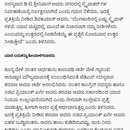
ಸದಸ್ಯರಾದ ಡಿ.ಟಿ ಶ್ರೀನಿವಾಸ್ ಅವರು ನಗರದಲ್ಲಿ ಸ್ಕೈವಾಕರ್ ಗಳ
ನಿರ್ವಹಣೆಯಲ್ಲಿ ನಿರ್ಲಕ್ಷಿಸಲಾಗಿದೆ ಎಂದು ಗಮನ ಸೆಳೆದರು. ಇದಕ್ಕೆ
ಪ್ರತಿಕ್ರಿಯೆ ನೀಡಿದ ಶಿವಕುಮಾರ್ ಅವರು, “ಬೆಂಗಳೂರಿನಲ್ಲಿ ಎಷ್ಟು ಸ್ಕೈವಾಕ್
ಗಳಿವೆ, ಯಾವ ಮಟ್ಟದಲ್ಲಿ, ಮುಂದೆ ಈ ವಿಚಾರವಾಗಿ ನಮ್ಮ ನೀತಿಗಳೇನು
ಎಂಬುದನ್ನು ಉತ್ತರದಲ್ಲಿ ನೀಡಬೇಕಿದ್ದು, ಈ ಪ್ರಶ್ನೆಗೆ ಸೋಮವಾರ ಉತ್ತರ
ನೀಡುತ್ತೇವೆ” ಎಂದು ತಿಳಿಸಿದರು.
ಯಾರ ಬದುಕನ್ನು ಹೀಯಾಳಿಸಬಾರದು
ಶೂನ್ಯ ವೇಳೆ ನಂತರ ಅರ್ಧತಾಸು ಕಾಲಾವಧಿ ಚರ್ಚೆ ವೇಳೆ ಗ್ಯಾರಂಟಿ
ಅನುಷ್ಠಾನ ಮೌಲ್ಯಮಾಪನಕ್ಕೆ ಸಂಬಂಧಿಸಿದಂತೆ ಜೆಡಿಎಸ್ ಸದಸ್ಯರಾದ
ಶರವಣ ಅವರು ಚರ್ಚೆ ಆರಂಭಿಸಿದರು. ನಂತರ ಕಾಂಗ್ರೆಸ್ ಸದಸ್ಯರು ಹಾಗೂ
ಸಚಿವ ಪ್ರಿಯಾಂಕ್ ಖರ್ಗೆ ಅವರು ಶರವಣ ಅವರು ಸರ್ಕಾರದಿಂದ ಯಾವ
ನಿಯಮ ಉಲ್ಲಂಘನೆಯಾಗಿದೆ ಎಂದು ನೇರವಾಗಿ ಉಲ್ಲೇಖಿಸಿ ಪ್ರಶ್ನೆ
ಮಾಡುತ್ತಿಲ್ಲ. ಹೀಗಾಗಿ ಅವರ ಪ್ರಶ್ನೆ ಅರ್ಥವಾಗುತ್ತಿಲ್ಲ ಎಂದು ತಿಳಿಸಿದರು.
ಇದಕ್ಕೆ ಪ್ರತಿಕ್ರಿಯೆ ನೀಡಿದ ಶರವಣ ಅವರು ಸಚಿವ ಪ್ರಿಯಾಂಕ್ ಖರ್ಗೆ ಅವರು
ಬಹಳ ಬುದ್ಧಿವಂತರು. ಅವರು ಹಾಲು ಕುಡಿದಿರುವಷ್ಟು, ನಾನು ನೀರು
ಕುಡಿದಿಲ್ಲ ಎಂದು ಮಾರ್ಮಿಕವಾಗಿ ಹೇಳಿದರು. ಇದರಿಂದ ಕೆಂಡವಾದ ಸಚಿವ