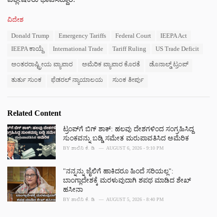
C
ವಿದೇಶ
a
T
Donald Trump
Emergency Tariffs
Federal Court
IEEPA Act
t
a
e
IEEPA ಕಾಯ್ದೆ
International Trade
Tariff Ruling
US Trade Deficit
g
g
s
o
ಅಂತರರಾಷ್ಟ್ರೀಯ ವ್ಯಾಪಾರ
ಅಮೆರಿಕ ವ್ಯಾಪಾರ ಕೊರತೆ
ಡೊನಾಲ್ಡ್ ಟ್ರಂಪ್
:
r
ತುರ್ತು ಸುಂಕ
ಫೆಡರಲ್ ನ್ಯಾಯಾಲಯ
ಸುಂಕ ತೀರ್ಪು
i
e
s
:
Related Content
ಟ್ರಂಪ್‌ಗೆ ಬಿಗ್ ಶಾಕ್: ಹಲವು ದೇಶಗಳಿಂದ ಸಂಗ್ರಹಿಸಿದ್ದ
ಸುಂಕವನ್ನು ಬಡ್ಡಿ ಸಮೇತ ಮರುಪಾವತಿಸಿದ ಅಮೆರಿಕ
BY
ಶಾಲಿನಿ ಕೆ. ಡಿ
AUGUST 6, 2026 - 9:10 PM
"ನನ್ನನ್ನು ಜೈಲಿಗೆ ಹಾಕಿದರೂ ಹಿಂದೆ ಸರಿಯಲ್ಲ":
ಬಾಂಗ್ಲಾದೇಶಕ್ಕೆ ಮರಳುವುದಾಗಿ ಶಪಥ ಮಾಡಿದ ಶೇಖ್
ಹಸೀನಾ
BY
ಶಾಲಿನಿ ಕೆ. ಡಿ
AUGUST 5, 2026 - 8:40 PM