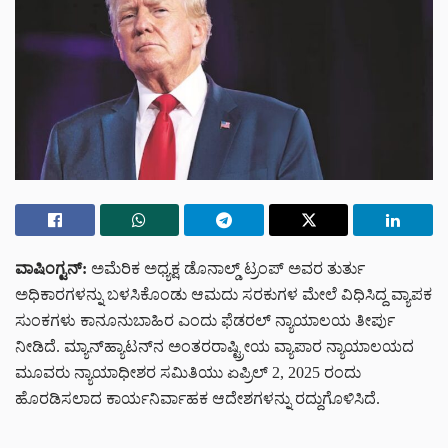
ವಾಷಿಂಗ್ಟನ್:
ಅಮೆರಿಕ ಅಧ್ಯಕ್ಷ ಡೊನಾಲ್ಡ್ ಟ್ರಂಪ್ ಅವರ ತುರ್ತು
ಅಧಿಕಾರಗಳನ್ನು ಬಳಸಿಕೊಂಡು ಆಮದು ಸರಕುಗಳ ಮೇಲೆ ವಿಧಿಸಿದ್ದ ವ್ಯಾಪಕ
ಸುಂಕಗಳು ಕಾನೂನುಬಾಹಿರ ಎಂದು ಫೆಡರಲ್ ನ್ಯಾಯಾಲಯ ತೀರ್ಪು
ನೀಡಿದೆ. ಮ್ಯಾನ್‌ಹ್ಯಾಟನ್‌ನ ಅಂತರರಾಷ್ಟ್ರೀಯ ವ್ಯಾಪಾರ ನ್ಯಾಯಾಲಯದ
ಮೂವರು ನ್ಯಾಯಾಧೀಶರ ಸಮಿತಿಯು ಏಪ್ರಿಲ್ 2, 2025 ರಂದು
ಹೊರಡಿಸಲಾದ ಕಾರ್ಯನಿರ್ವಾಹಕ ಆದೇಶಗಳನ್ನು ರದ್ದುಗೊಳಿಸಿದೆ.