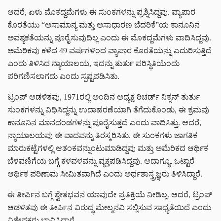
ಆದರೆ, ಏಳು ಮೊಕದ್ದಮೆಗಳು ಈ ಸುಂಕಗಳನ್ನು ಪ್ರಶ್ನಿಸಿದ್ದವು. ವ್ಯಾಪಾರ
ಕೊರತೆಯು “ಅಸಾಮಾನ್ಯ ಮತ್ತು ಅಸಾಧಾರಣ ಬೆದರಿಕೆ”ಯ ಕಾನೂನಿನ
ಅವಶ್ಯಕತೆಯನ್ನು ಪೂರೈಸುವುದಿಲ್ಲ ಎಂದು ಈ ಮೊಕದ್ದಮೆಗಳು ವಾದಿಸಿದ್ದವು.
ಅಮೆರಿಕವು ಕಳೆದ 49 ವರ್ಷಗಳಿಂದ ವ್ಯಾಪಾರ ಕೊರತೆಯನ್ನು ಎದುರಿಸುತ್ತಿದೆ
ಎಂದು ತಿಳಿಸಿದ ನ್ಯಾಯಾಲಯ, ಇದನ್ನು ತುರ್ತು ಪರಿಸ್ಥಿತಿಯೆಂದು
ಪರಿಗಣಿಸಲಾಗದು ಎಂದು ಸ್ಪಷ್ಟಪಡಿಸಿತು.
ಟ್ರಂಪ್ ಆಡಳಿತವು, 1971ರಲ್ಲಿ ಅಂದಿನ ಅಧ್ಯಕ್ಷ ರಿಚರ್ಡ್ ನಿಕ್ಸನ್ ತುರ್ತು
ಸುಂಕಗಳನ್ನು ವಿಧಿಸಿದ್ದನ್ನು ಉದಾಹರಣೆಯಾಗಿ ತೆಗೆದುಕೊಂಡು, ಈ ಕ್ರಮವು
ಕಾನೂನಿನ ಮಾನದಂಡಗಳನ್ನು ಪೂರೈಸುತ್ತದೆ ಎಂದು ವಾದಿಸಿತ್ತು. ಆದರೆ,
ನ್ಯಾಯಾಲಯವು ಈ ವಾದವನ್ನು ತಿರಸ್ಕರಿಸಿತು. ಈ ಸುಂಕಗಳು ಜಾಗತಿಕ
ಮಾರುಕಟ್ಟೆಗಳಲ್ಲಿ ಆತಂಕವನ್ನುಂಟುಮಾಡಿದ್ದವು ಮತ್ತು ಅಮೆರಿಕದ ಆರ್ಥಿಕ
ಬೆಳವಣಿಗೆಯ ಬಗ್ಗೆ ಕಳವಳವನ್ನು ವ್ಯಕ್ತಪಡಿಸಿದ್ದವು. ಆದಾಗ್ಯೂ, ಒಟ್ಟಾರೆ
ಆರ್ಥಿಕ ಪರಿಣಾಮ ಸೀಮಿತವಾಗಿದೆ ಎಂದು ಅರ್ಥಶಾಸ್ತ್ರಜ್ಞರು ತಿಳಿಸಿದ್ದಾರೆ.
ಈ ತೀರ್ಪಿನ ಬಗ್ಗೆ ಶ್ವೇತಭವನ ಯಾವುದೇ ಪ್ರತಿಕ್ರಿಯೆ ನೀಡಿಲ್ಲ. ಆದರೆ, ಟ್ರಂಪ್
ಆಡಳಿತವು ಈ ತೀರ್ಪಿನ ವಿರುದ್ಧ ಮೇಲ್ಮನವಿ ಸಲ್ಲಿಸುವ ಸಾಧ್ಯತೆಯಿದೆ ಎಂದು
ವಿಶ್ಲೇಷಕರು ಭಾವಿಸಿದ್ದಾರೆ.