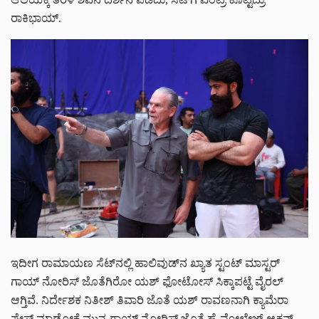
ರಾಕಿಭಾಯ್.
ಇದೀಗ ರಾಮಾಯಣ ಸೆಟ್‌‌ನಲ್ಲಿ ಹಾಲಿವುಡ್‌‌ನ ಖ್ಯಾತ ಸ್ಟಂಟ್ ಮಾಸ್ಟರ್
ಗಾಯ್ ನೋರಿಸ್ ಜೊತೆಗಿರೋ ಯಶ್ ಫೋಟೋಸ್ ಸಿಕ್ಕಾಪಟ್ಟೆ ವೈರಲ್
ಆಗ್ತಿವೆ. ನಿರ್ದೇಶಕ ನಿತೀಶ್ ತಿವಾರಿ ಜೊತೆ ಯಶ್ ರಾವಣನಾಗಿ ಕ್ಯಾಮೆರಾ
ಫೇಸ್ ಮಾಡೋಕೆ ಮುನ್ನ ಗಾಯ್ ನೋರಿಸ್ ಜೊತೆ ಹೈ ವೋಲ್ಟೇಜ್ ಆ್ಯಕ್ಷನ್