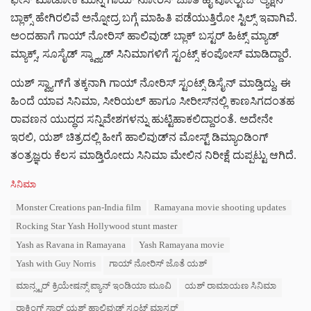
ಬ್ಲಾಕ್ಸ್‌‌ ಹೇಗಿರಲಿವೆ ಅನ್ನೋದ್ರ ಬಗ್ಗೆ ಮಾಹಿತಿ ಪಡೆಯುತ್ತಿರೋ ಸ್ಟಿಲ್ಸ್ ಇವಾಗಿವೆ.
ಅಂದಹಾಗೆ ಗಾಯ್ ನೋರಿಸ್ ಹಾಲಿವುಡ್ ಬ್ಲಾಕ್ ಬಸ್ಟರ್ ಹಿಟ್ಸ್ ಮ್ಯಾಡ್
ಮ್ಯಾಕ್ಸ್, ಸೂಸೈಡ್ ಸ್ಕ್ವ್ಯಾಡ್ ಸಿನಿಮಾಗಳಿಗೆ ಸ್ಟಂಟ್ಸ್ ಕಂಪೋಸ್ ಮಾಡಿದ್ದಾರೆ.
ಯಶ್ ಸ್ವ್ಯಾಗ್‌ಗೆ ತಕ್ಕನಾಗಿ ಗಾಯ್ ನೋರಿಸ್ ಸ್ಟಂಟ್ಸ್ ಡಿಸೈನ್ ಮಾಡ್ತಿದ್ದು, ಈ
ಹಿಂದೆ ಯಾವ ಸಿನಿಮಾ, ಸೀರಿಯಲ್ ಹಾಗೂ ಸೀರೀಸ್‌‌ನಲ್ಲಿ ಕಾಣಸಿಗದಂತಹ
ರಾವಣನ ಯುದ್ಧದ ಸನ್ನಿವೇಶಗಳನ್ನು ಹುಟ್ಟಿಹಾಕಲಿದ್ದಾರಂತೆ. ಅದೇನೇ
ಇರಲಿ, ಯಶ್ ಚಿತ್ರದಲ್ಲಿ ಹೀಗೆ ಹಾಲಿವುಡ್‌‌ನ ಮೋಸ್ಟ್ ಡಿಮ್ಯಾಂಡಿಂಗ್
ತಂತ್ರಜ್ಞರು ಕೆಲಸ ಮಾಡ್ತಿರೋದು ಸಿನಿಮಾ ಮೇಲಿನ ನಿರೀಕ್ಷೆ ದುಪ್ಪಟ್ಟು ಆಗಿದೆ.
C
ಸಿನಿಮಾ
a
T
Monster Creations pan-India film
Ramayana movie shooting updates
t
a
e
Rocking Star Yash Hollywood stunt master
g
g
s
Yash as Ravana in Ramayana
Yash Ramayana movie
o
:
r
Yash with Guy Norris
ಗಾಯ್ ನೋರಿಸ್ ಜೊತೆ ಯಶ್
i
e
ಮಾನ್ಸ್ಟರ್ ಕ್ರಿಯೇಷನ್ಸ್ ಪ್ಯಾನ್ ಇಂಡಿಯಾ ಮೂವಿ
ಯಶ್ ರಾಮಾಯಣ ಸಿನಿಮಾ
s
ರಾಕಿಂಗ್ ಸ್ಟಾರ್ ಯಶ್ ಹಾಲಿವುಡ್ ಸ್ಟಂಟ್ ಮಾಸ್ಟರ್
: