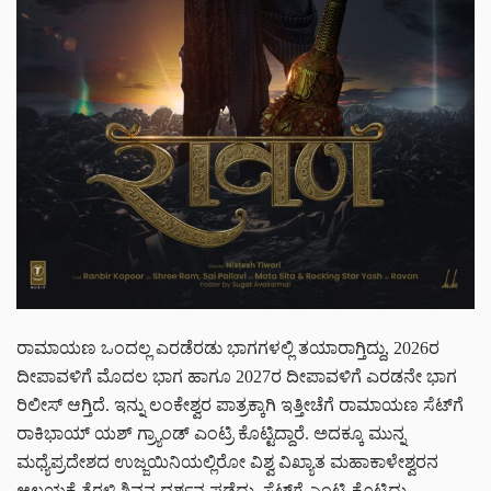
ರಾಮಾಯಣ ಒಂದಲ್ಲ ಎರಡೆರಡು ಭಾಗಗಳಲ್ಲಿ ತಯಾರಾಗ್ತಿದ್ದು, 2026ರ
ದೀಪಾವಳಿಗೆ ಮೊದಲ ಭಾಗ ಹಾಗೂ 2027ರ ದೀಪಾವಳಿಗೆ ಎರಡನೇ ಭಾಗ
ರಿಲೀಸ್ ಆಗ್ತಿದೆ. ಇನ್ನು ಲಂಕೇಶ್ವರ ಪಾತ್ರಕ್ಕಾಗಿ ಇತ್ತೀಚೆಗೆ ರಾಮಾಯಣ ಸೆಟ್‌‌ಗೆ
ರಾಕಿಭಾಯ್ ಯಶ್ ಗ್ರ್ಯಾಂಡ್ ಎಂಟ್ರಿ ಕೊಟ್ಟಿದ್ದಾರೆ. ಅದಕ್ಕೂ ಮುನ್ನ
ಮಧ್ಯೆಪ್ರದೇಶದ ಉಜ್ಜಯಿನಿಯಲ್ಲಿರೋ ವಿಶ್ವ ವಿಖ್ಯಾತ ಮಹಾಕಾಳೇಶ್ವರನ
ಆಲಯಕ್ಕೆ ತೆರಳಿ ಶಿವನ ದರ್ಶನ ಪಡೆದು, ಸೆಟ್‌ಗೆ ಎಂಟ್ರಿ ಕೊಟ್ಟಿದ್ರು