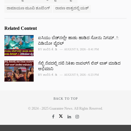
ರಾಮಾಯಣ ಮೂವಿ ಶೂಟಿಂಗ್
ರಾವಣ ಪಾತ್ರದಲ್ಲಿ ಯಶ್
Related Content
ಐಸಿಯು ಬೆಡ್‌ನಲ್ಲೇ ಹಾಡು ಹಾಡಿದ ಸೋನು ನಿಗಮ್..!:
ವಿಡಿಯೋ ವೈರಲ್
BY
ಶಾಲಿನಿ ಕೆ. ಡಿ
AUGUST 9, 2026 - 8:41 PM
ಸೆಲ್ಫಿ ನೆಪದಲ್ಲಿ ನಟಿ ನಿಕಿತಾ ರಾವಲ್‌‌ಗೆ ಲಿಪ್ ಲಾಕ್ ಮಾಡಿದ
ಅಭಿಮಾನಿ
BY
ಶಾಲಿನಿ ಕೆ. ಡಿ
AUGUST 9, 2026 - 6:23 PM
BACK TO TOP
© 2024 - 2025 Guarantee News. All Rights Reserved.