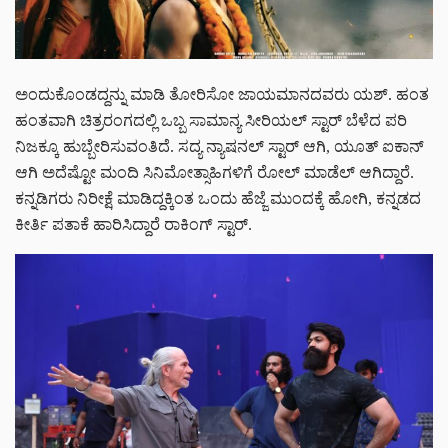
ಅಂದುಕೊಂಡದ್ದನ್ನು ಮಾಡಿ ತೋರಿಸೋ ಜಾಯಮಾನದವರು ಯಶ್. ಹಂತ
ಹಂತವಾಗಿ ಚಿತ್ರರಂಗದಲ್ಲಿ ಒಬ್ಬ ಸಾಮಾನ್ಯ ಸೀರಿಯಲ್ ಸ್ಟಾರ್ ಬೆಳೆದ ಪರಿ
ನಿಜಕ್ಕೂ ಹುಬ್ಬೇರಿಸುವಂತಿದೆ. ಸದ್ಯ ನ್ಯಾಷನಲ್ ಸ್ಟಾರ್ ಆಗಿ, ಯೂತ್ ಐಕಾನ್
ಆಗಿ ಅದೆಷ್ಟೋ ಮಂದಿ ಸಿನಿಮೋತ್ಸಾಹಿಗಳಿಗೆ ರೋಲ್ ಮಾಡೆಲ್ ಆಗಿದ್ದಾರೆ.
ಕನ್ನಡಿಗರು ನಿರೀಕ್ಷೆ ಮಾಡಿದ್ದಕ್ಕಿಂತ ಒಂದು ಹೆಜ್ಜೆ ಮುಂದಕ್ಕೆ ಹೋಗಿ, ಕನ್ನಡದ
ಕೀರ್ತಿ ಪತಾಕೆ ಹಾರಿಸಿದ್ದಾರೆ ರಾಕಿಂಗ್ ಸ್ಟಾರ್.