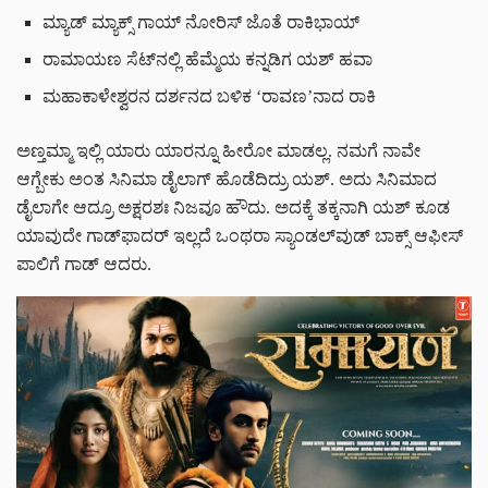
ಮ್ಯಾಡ್ ಮ್ಯಾಕ್ಸ್ ಗಾಯ್ ನೋರಿಸ್ ಜೊತೆ ರಾಕಿಭಾಯ್
ರಾಮಾಯಣ ಸೆಟ್‌‌ನಲ್ಲಿ ಹೆಮ್ಮೆಯ ಕನ್ನಡಿಗ ಯಶ್ ಹವಾ
ಮಹಾಕಾಳೇಶ್ವರನ ದರ್ಶನದ ಬಳಿಕ ‘ರಾವಣ’ನಾದ ರಾಕಿ
ಅಣ್ತಮ್ಮಾ ಇಲ್ಲಿ ಯಾರು ಯಾರನ್ನೂ ಹೀರೋ ಮಾಡಲ್ಲ. ನಮಗೆ ನಾವೇ
ಆಗ್ಬೇಕು ಅಂತ ಸಿನಿಮಾ ಡೈಲಾಗ್ ಹೊಡೆದಿದ್ರು ಯಶ್. ಅದು ಸಿನಿಮಾದ
ಡೈಲಾಗೇ ಆದ್ರೂ ಅಕ್ಷರಶಃ ನಿಜವೂ ಹೌದು. ಅದಕ್ಕೆ ತಕ್ಕನಾಗಿ ಯಶ್ ಕೂಡ
ಯಾವುದೇ ಗಾಡ್‌ಫಾದರ್ ಇಲ್ಲದೆ ಒಂಥರಾ ಸ್ಯಾಂಡಲ್‌ವುಡ್ ಬಾಕ್ಸ್ ಆಫೀಸ್
ಪಾಲಿಗೆ ಗಾಡ್ ಆದರು.