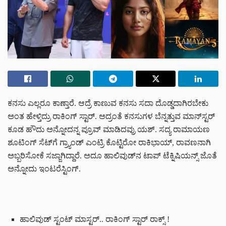
ಕನಸು ಎಲ್ಲರೂ ಕಾಣ್ತಾರೆ. ಆದ್ರೆ ಕಾಣುವ ಕನಸು ಸದಾ ದೊಡ್ಡದಾಗಿರಬೇಕು
ಅಂತ ಹೇಳ್ತಿದ್ರು ರಾಕಿಂಗ್ ಸ್ಟಾರ್. ಅದ್ರಂತೆ ಕನಸುಗಳ ಬೆನ್ನತ್ತುವ ಮಾನ್‌ಸ್ಟರ್
ಕೂಡ ಹೌದು ಅನ್ನೋದನ್ನ ಪ್ರೂವ್ ಮಾಡಿದವ್ರು ಯಶ್. ಸದ್ಯ ರಾಮಾಯಣ
ಶೂಟಿಂಗ್ ಸೆಟ್‌‌ಗೆ ಗ್ರ್ಯಾಂಡ್ ಎಂಟ್ರಿ ಕೊಟ್ಟಿರೋ ರಾಕಿಭಾಯ್, ರಾವಣನಾಗಿ
ಅಬ್ಬರಿಸೋಕೆ ಸಜ್ಜಾಗಿದ್ದಾರೆ. ಅದೂ ಹಾಲಿವುಡ್‌‌ನ ಟಾಪ್ ಟೆಕ್ನಿಷಿಯನ್ಸ್ ಜೊತೆ
ಅನ್ನೋದು ಇಂಟರೆಸ್ಟಿಂಗ್.
ಹಾಲಿವುಡ್ ಸ್ಟಂಟ್ ಮಾಸ್ಟರ್.. ರಾಕಿಂಗ್ ಸ್ಟಾರ್ ರಾಕ್ಸ್ !