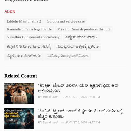
C
ಸಿನಿಮಾ
a
T
Eddelu Manjunatha 2
Guruprasad suicide case
t
a
e
Kannada cinema legal battle
Mysuru Ramesh producer dispute
g
g
s
Sumithra Guruprasad controversy
ಎದ್ದೇಳು ಮಂಜುನಾಥ 2
o
:
r
ಕನ್ನಡ ಸಿನಿಮಾ ಕಾನೂನು ಸಮಸ್ಯೆ
ಗುರುಪ್ರಸಾದ್ ಆತ್ಮಹತ್ಯೆ ಪ್ರಕರಣ
i
e
ಮೈಸೂರು ರಮೇಶ್ ಜಗಳ
ಸುಮಿತ್ರಾ ಗುರುಪ್ರಸಾದ್ ವಿವಾದ
s
:
Related Content
‘ಟಾಕ್ಸಿಕ್’ ಟ್ರೇಲರ್ ರಿಲೀಸ್: ಯಶ್‌ ಆ್ಯಕ್ಷನ್‌ಗೆ ಫಿದಾ ಆದ
ಅಭಿಮಾನಿಗಳು
BY
ದಿಶಾ ಕೆ. ಎಸ್.
AUGUST 8, 2026 - 7:30 PM
‘ಟಾಕ್ಸಿಕ್’ ಟ್ರೈಲರ್‌ ಲಾಂಚ್ ಗೆ ಕ್ಷಣಗಣನೆ: ಅಭಿಮಾನಿಗಳಲ್ಲಿ
ಹೆಚ್ಚಿದ ಕುತೂಹಲ
BY
ದಿಶಾ ಕೆ. ಎಸ್.
AUGUST 8, 2026 - 4:57 PM