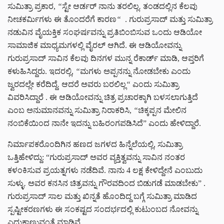
ಸುಮಿತ್ರಾ ಪ್ರಕಾರ,
“
ಸ್ಟೇ ಆರ್ಡರ್ ನಾನು ತರಲಿಲ್ಲ
.
ತಂಡದಲ್ಲಿನ ಕೆಲವು
ನೀಚಕರ್ಮಿಗಳು ಈ ತೊಂದರೆಗೆ ಕಾರಣ
“
. ಗುರುಪ್ರಸಾದ್ ಮತ್ತು ಸುಮಿತ್ರಾ
ನಡುವಿನ ವೈಯಕ್ತಿಕ ಸಂಘರ್ಷವನ್ನು ಪ್ರತಿಬಿಂಬಿಸುವ ಒಂದು ಆಡಿಯೋ
ಸಾಮಾಜಿಕ ಮಾಧ್ಯಮಗಳಲ್ಲಿ ವೈರಲ್ ಆಗಿದೆ. ಈ ಆಡಿಯೋವನ್ನು
ಗುರುಪ್ರಸಾದ್ ಸಾವಿನ ಕೆಲವು ದಿನಗಳ ಮುನ್ನ ರೆಕಾರ್ಡ್ ಮಾಡಿ, ಆಪ್ತರಿಗೆ
ಕಳುಹಿಸಿದ್ದರು. ಇದರಲ್ಲಿ,
“
ಮಗಳು ಅಪ್ಪನನ್ನು ನೋಡಬೇಕು ಎಂದು
ಜ್ವರದಲ್ಲೇ ಕರೆದಿದ್ದೆ
.
ಆದರೆ ಅವರು ಬರಲಿಲ್ಲ
“
ಎಂದು ಸುಮಿತ್ರಾ
ವಿವರಿಸಿದ್ದಾರೆ
. ಈ ಆಡಿಯೋವನ್ನು ಚಿತ್ರ ಪ್ರಚಾರಕ್ಕಾಗಿ ಬಳಸಲಾಗುತ್ತಿದೆ
ಎಂಬ ಅನುಮಾನವನ್ನು ಸುಮಿತ್ರಾ ನಿರಾಕರಿಸಿ,
“
ಚಿಕ್ಕಪ್ಪನ ಮೇಲಿನ
ನಂಬಿಕೆಯಿಂದ ನಾನೇ ಇದನ್ನು ಬಹಿರಂಗಪಡಿಸಿದೆ”
ಎಂದು ಹೇಳಿದ್ದಾರೆ.
ನಿರ್ಮಾಪಕರೊಂದಿಗಿನ ಹಣದ ಜಗಳದ ಹಿನ್ನೆಲೆಯಲ್ಲಿ, ಸುಮಿತ್ರಾ
ಒತ್ತಿಹೇಳಿದ್ದು:
“ಗುರುಪ್ರಸಾದ್ ಅವರ ವ್ಯಕ್ತಿತ್ವವನ್ನು ಸಾವಿನ ನಂತರ
ಕಳಂಕಿಸುವ ಪ್ರಯತ್ನಗಳು ನಡೆದಿವೆ. ನಾನು 4 ಲಕ್ಷ ಕೇಳಿದ್ದೇನೆ ಎಂಬುದು
ಸುಳ್ಳು
.
ಅವರ ಕನಸಿನ ಚಿತ್ರವನ್ನು ಗೌರವದಿಂದ ಬಿಡುಗಡೆ ಮಾಡಬೇಕು” .
ಗುರುಪ್ರಸಾದ್ ಸಾಲ ಮತ್ತು ಖಿನ್ನತೆ ಹೊಂದಿದ್ದ ಬಗ್ಗೆ ಸುಮಿತ್ರಾ ಮಾಡಿದ
ಸ್ಪಷ್ಟೀಕರಣಗಳು ಈ ಸಂಕಷ್ಟದ ಸಂದರ್ಭದಲ್ಲಿ ಕುಟುಂಬದ ನೋವನ್ನು
ಎದ್ದುಕಾಣುವಂತೆ ಮಾಡಿವೆ.