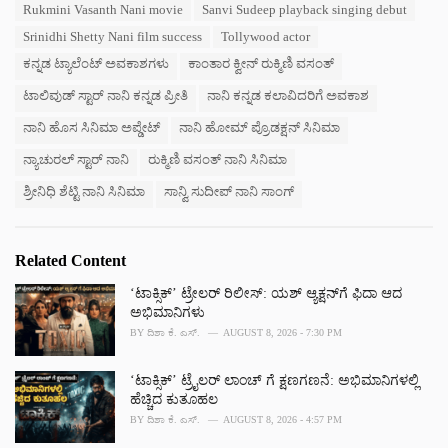
Rukmini Vasanth Nani movie
Sanvi Sudeep playback singing debut
e
s
Srinidhi Shetty Nani film success
Tollywood actor
:
ಕನ್ನಡ ಟ್ಯಾಲೆಂಟ್ ಅವಕಾಶಗಳು
ಕಾಂತಾರ ಕ್ವೀನ್ ರುಕ್ಮಿಣಿ ವಸಂತ್
ಟಾಲಿವುಡ್ ಸ್ಟಾರ್ ನಾನಿ ಕನ್ನಡ ಪ್ರೀತಿ
ನಾನಿ ಕನ್ನಡ ಕಲಾವಿದರಿಗೆ ಅವಕಾಶ
ನಾನಿ ಹೊಸ ಸಿನಿಮಾ ಅಪ್ಡೇಟ್
ನಾನಿ ಹೋಮ್ ಪ್ರೊಡಕ್ಷನ್ ಸಿನಿಮಾ
ನ್ಯಾಚುರಲ್ ಸ್ಟಾರ್ ನಾನಿ
ರುಕ್ಮಿಣಿ ವಸಂತ್ ನಾನಿ ಸಿನಿಮಾ
ಶ್ರೀನಿಧಿ ಶೆಟ್ಟಿ ನಾನಿ ಸಿನಿಮಾ
ಸಾನ್ವಿ ಸುದೀಪ್ ನಾನಿ ಸಾಂಗ್
Related Content
‘ಟಾಕ್ಸಿಕ್’ ಟ್ರೇಲರ್ ರಿಲೀಸ್: ಯಶ್‌ ಆ್ಯಕ್ಷನ್‌ಗೆ ಫಿದಾ ಆದ
ಅಭಿಮಾನಿಗಳು
BY
ದಿಶಾ ಕೆ. ಎಸ್.
AUGUST 8, 2026 - 7:30 PM
‘ಟಾಕ್ಸಿಕ್’ ಟ್ರೈಲರ್‌ ಲಾಂಚ್ ಗೆ ಕ್ಷಣಗಣನೆ: ಅಭಿಮಾನಿಗಳಲ್ಲಿ
ಹೆಚ್ಚಿದ ಕುತೂಹಲ
BY
ದಿಶಾ ಕೆ. ಎಸ್.
AUGUST 8, 2026 - 4:57 PM