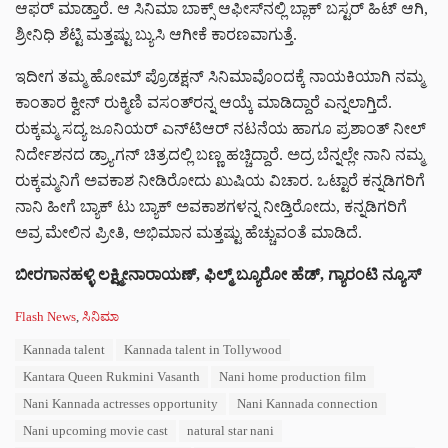
ಆಫರ್ ಮಾಡ್ತಾರೆ. ಆ ಸಿನಿಮಾ ಬಾಕ್ಸ್ ಆಫೀಸ್‌‌ನಲ್ಲಿ ಬ್ಲಾಕ್ ಬಸ್ಟರ್ ಹಿಟ್ ಆಗಿ,
ಶ್ರೀನಿಧಿ ಶೆಟ್ಟಿ ಮತ್ತಷ್ಟು ಬ್ಯುಸಿ ಆಗೀಕೆ ಕಾರಣವಾಗುತ್ತೆ.
ಇದೀಗ ತಮ್ಮ ಹೋಮ್ ಪ್ರೊಡಕ್ಷನ್ ಸಿನಿಮಾವೊಂದಕ್ಕೆ ನಾಯಕಿಯಾಗಿ ನಮ್ಮ
ಕಾಂತಾರ ಕ್ವೀನ್ ರುಕ್ಮಿಣಿ ವಸಂತ್‌ರನ್ನ ಆಯ್ಕೆ ಮಾಡಿದ್ದಾರೆ ಎನ್ನಲಾಗ್ತಿದೆ.
ರುಕ್ಕಮ್ಮ ಸದ್ಯ ಜೂನಿಯರ್ ಎನ್‌ಟಿಆರ್ ನಟನೆಯ ಹಾಗೂ ಪ್ರಶಾಂತ್ ನೀಲ್
ನಿರ್ದೇಶನದ ಡ್ರ್ಯಾಗನ್ ಚಿತ್ರದಲ್ಲಿ ಬಣ್ಣ ಹಚ್ಚಿದ್ದಾರೆ. ಅದ್ರ ಬೆನ್ನಲ್ಲೇ ನಾನಿ ನಮ್ಮ
ರುಕ್ಕಮ್ಮನಿಗೆ ಅವಕಾಶ ನೀಡಿರೋದು ಖುಷಿಯ ವಿಚಾರ. ಒಟ್ಟಾರೆ ಕನ್ನಡಿಗರಿಗೆ
ನಾನಿ ಹೀಗೆ ಬ್ಯಾಕ್ ಟು ಬ್ಯಾಕ್ ಅವಕಾಶಗಳನ್ನ ನೀಡ್ತಿರೋದು, ಕನ್ನಡಿಗರಿಗೆ
ಅವ್ರ ಮೇಲಿನ ಪ್ರೀತಿ, ಅಭಿಮಾನ ಮತ್ತಷ್ಟು ಹೆಚ್ಚುವಂತೆ ಮಾಡಿದೆ.
ಬೀರಗಾನಹಳ್ಳಿ
ಲಕ್ಷ್ಮೀನಾರಾಯಣ್
,
ಫಿಲ್ಮ್
ಬ್ಯೂರೋ
ಹೆಡ್
,
ಗ್ಯಾರಂಟಿ
ನ್ಯೂಸ್
C
Flash News
,
ಸಿನಿಮಾ
a
T
Kannada talent
Kannada talent in Tollywood
t
a
e
Kantara Queen Rukmini Vasanth
Nani home production film
g
g
s
Nani Kannada actresses opportunity
Nani Kannada connection
o
:
r
Nani upcoming movie cast
natural star nani
i