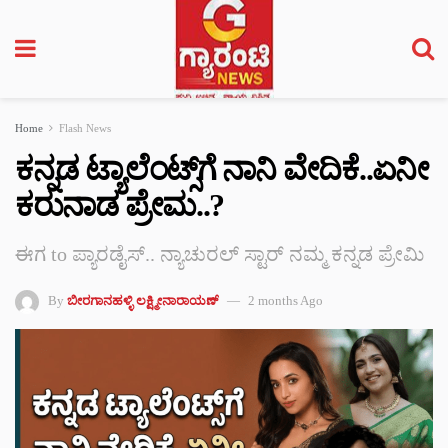
Home
Flash News
ಕನ್ನಡ ಟ್ಯಾಲೆಂಟ್ಸ್‌ಗೆ ನಾನಿ ವೇದಿಕೆ..ಏನೀ
ಕರುನಾಡ ಪ್ರೇಮ..?
ಈಗ to ಪ್ಯಾರಡೈಸ್.. ನ್ಯಾಚುರಲ್ ಸ್ಟಾರ್ ನಮ್ಮ ಕನ್ನಡ ಪ್ರೇಮಿ
By
ಬೀರಗಾನಹಳ್ಳಿ ಲಕ್ಷ್ಮೀನಾರಾಯಣ್
2 months Ago