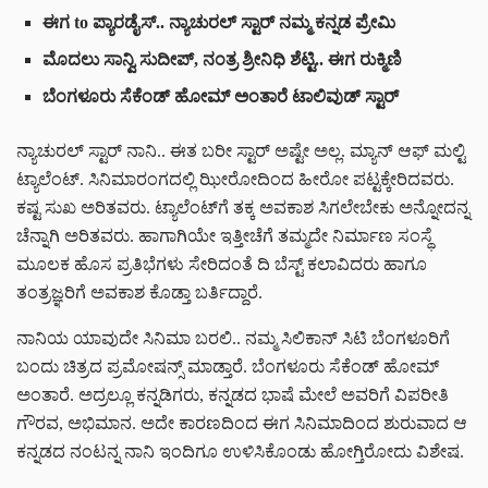
ಈಗ to ಪ್ಯಾರಡೈಸ್.. ನ್ಯಾಚುರಲ್ ಸ್ಟಾರ್ ನಮ್ಮ ಕನ್ನಡ ಪ್ರೇಮಿ
ಮೊದಲು ಸಾನ್ವಿ ಸುದೀಪ್, ನಂತ್ರ ಶ್ರೀನಿಧಿ ಶೆಟ್ಟಿ.. ಈಗ ರುಕ್ಮಿಣಿ
ಬೆಂಗಳೂರು ಸೆಕೆಂಡ್ ಹೋಮ್ ಅಂತಾರೆ ಟಾಲಿವುಡ್ ಸ್ಟಾರ್
ನ್ಯಾಚುರಲ್ ಸ್ಟಾರ್ ನಾನಿ.. ಈತ ಬರೀ ಸ್ಟಾರ್ ಅಷ್ಟೇ ಅಲ್ಲ. ಮ್ಯಾನ್ ಆಫ್ ಮಲ್ಟಿ
ಟ್ಯಾಲೆಂಟ್. ಸಿನಿಮಾರಂಗದಲ್ಲಿ ಝೀರೋದಿಂದ ಹೀರೋ ಪಟ್ಟಕ್ಕೇರಿದವರು.
ಕಷ್ಟ ಸುಖ ಅರಿತವರು. ಟ್ಯಾಲೆಂಟ್‌ಗೆ ತಕ್ಕ ಅವಕಾಶ ಸಿಗಲೇಬೇಕು ಅನ್ನೋದನ್ನ
ಚೆನ್ನಾಗಿ ಅರಿತವರು. ಹಾಗಾಗಿಯೇ ಇತ್ತೀಚೆಗೆ ತಮ್ಮದೇ ನಿರ್ಮಾಣ ಸಂಸ್ಥೆ
ಮೂಲಕ ಹೊಸ ಪ್ರತಿಭೆಗಳು ಸೇರಿದಂತೆ ದಿ ಬೆಸ್ಟ್ ಕಲಾವಿದರು ಹಾಗೂ
ತಂತ್ರಜ್ಞರಿಗೆ ಅವಕಾಶ ಕೊಡ್ತಾ ಬರ್ತಿದ್ದಾರೆ.
ನಾನಿಯ ಯಾವುದೇ ಸಿನಿಮಾ ಬರಲಿ.. ನಮ್ಮ ಸಿಲಿಕಾನ್ ಸಿಟಿ ಬೆಂಗಳೂರಿಗೆ
ಬಂದು ಚಿತ್ರದ ಪ್ರಮೋಷನ್ಸ್ ಮಾಡ್ತಾರೆ. ಬೆಂಗಳೂರು ಸೆಕೆಂಡ್ ಹೋಮ್
ಅಂತಾರೆ. ಅದ್ರಲ್ಲೂ ಕನ್ನಡಿಗರು, ಕನ್ನಡದ ಭಾಷೆ ಮೇಲೆ ಅವರಿಗೆ ವಿಪರೀತಿ
ಗೌರವ, ಅಭಿಮಾನ. ಅದೇ ಕಾರಣದಿಂದ ಈಗ ಸಿನಿಮಾದಿಂದ ಶುರುವಾದ ಆ
ಕನ್ನಡದ ನಂಟನ್ನ ನಾನಿ ಇಂದಿಗೂ ಉಳಿಸಿಕೊಂಡು ಹೋಗ್ತಿರೋದು ವಿಶೇಷ.