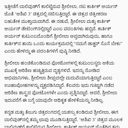
ಇತ್ತೀಚೆಗೆ ಬಾಲಿವುಡ್‌ಗೆ ಕಾಲಿಟ್ಟಿರುವ ಶ್ರೀಲೀಲಾ, ನಟ ಕಾರ್ತಿಕ್ ಆರ್ಯನ್
ಜೊತೆ ‘ಆಶಿಖಿ 3’ ಚಿತ್ರದಲ್ಲಿ ನಟಿಸುತ್ತಿದ್ದಾರೆ. ಈ ಚಿತ್ರದ ಚಿತ್ರೀಕರಣ
ಬಹುತೇಕ ಮುಕ್ತಾಯವಾಗಿದೆ. ಈ ನಡುವೆ, ಶ್ರೀಲೀಲಾ ಮತ್ತು ಕಾರ್ತಿಕ್
ಆರ್ಯನ್ ಡೇಟಿಂಗ್‌ನಲ್ಲಿದ್ದಾರೆ ಎಂಬ ವದಂತಿಗಳು ಹಬ್ಬಿವೆ. ಕಾರ್ತಿಕ್
ಆರ್ಯನ್ ಕುಟುಂಬದೊಂದಿಗೆ ಶ್ರೀಲೀಲಾ ಆಪ್ತವಾಗಿರುವುದು, ಹಾಗೂ
ಕಾರ್ತಿಕ್‌ನ ತಾಯಿ ಒಂದು ಕಾರ್ಯಕ್ರಮದಲ್ಲಿ “ನಮಗೆ ಡಾಕ್ಟರ್ ಸೊಸೆ ಬೇಕು”
ಎಂದು ಹೇಳಿದ್ದು ಈ ವದಂತಿಗಳಿಗೆ ಪುಷ್ಠಿ ನೀಡಿದೆ.
ಶ್ರೀಲೀಲಾ ಹಂಚಿಕೊಂಡಿರುವ ಫೋಟೋಗಳಲ್ಲಿ ಕುಟುಂಬಸ್ಥರು ಆಕೆಯ
ಮುಖಕ್ಕೆ ಅರಿಶಿಣ ಹಚ್ಚುತ್ತಿರುವ ದೃಶ್ಯಗಳಿವೆ. ಇದನ್ನು ನೋಡಿದ
ಅಭಿಮಾನಿಗಳು, ಶ್ರೀಲೀಲಾ ಶೀಘ್ರದಲ್ಲೇ ಮದುವೆಯಾಗುತ್ತಿದ್ದಾರೆ ಎಂಬ
ಊಹಾಪೋಹಗಳನ್ನು ವ್ಯಕ್ತಪಡಿಸಿದ್ದಾರೆ. ಕೆಲವರು ಇದು ಗುಟ್ಟಾಗಿ ನಡೆದ
ಅರಿಶಿಣ ಶಾಸ್ತ್ರದ ಫೋಟೋಗಳೇ ಎಂದು ಪ್ರಶ್ನಿಸಿದ್ದಾರೆ. ಆದರೆ, ಶ್ರೀಲೀಲಾ
ಇದುವರೆಗೆ ಈ ಬಗ್ಗೆ ಯಾವುದೇ ಅಧಿಕೃತ ಹೇಳಿಕೆಯನ್ನು ನೀಡಿಲ್ಲ.
ಕನ್ನಡ ಮತ್ತು ತೆಲುಗು ಚಿತ್ರರಂಗದಲ್ಲಿ ಯಶಸ್ಸು ಕಂಡಿರುವ ಶ್ರೀಲೀಲಾ, ಈಗ
ಬಾಲಿವುಡ್‌ನಲ್ಲಿ ತಮ್ಮ ಛಾಪು ಮೂಡಿಸುತ್ತಿದ್ದಾರೆ. ‘ಆಶಿಖಿ 3’ ಚಿತ್ರದ ಮೂಲಕ
ಬಾಲಿವುಡ್‌ಗೆ ಕಾಲಿಟ್ಟಿರುವ ಶ್ರೀಲೀಲಾ, ಕಾರ್ತಿಕ್ ಆರ್ಯನ್ ಜೊತೆಗಿನ ತಮ್ಮ