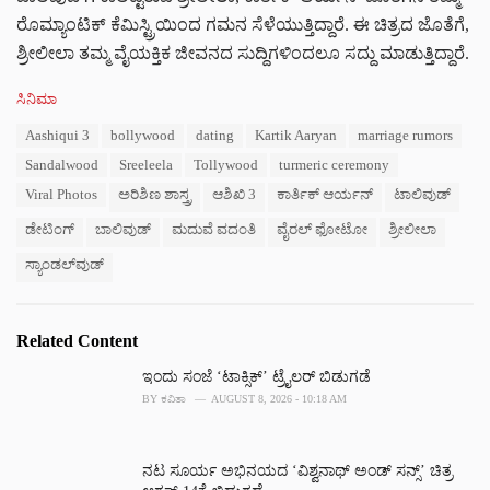
ರೊಮ್ಯಾಂಟಿಕ್ ಕೆಮಿಸ್ಟ್ರಿಯಿಂದ ಗಮನ ಸೆಳೆಯುತ್ತಿದ್ದಾರೆ. ಈ ಚಿತ್ರದ ಜೊತೆಗೆ,
ಶ್ರೀಲೀಲಾ ತಮ್ಮ ವೈಯಕ್ತಿಕ ಜೀವನದ ಸುದ್ದಿಗಳಿಂದಲೂ ಸದ್ದು ಮಾಡುತ್ತಿದ್ದಾರೆ.
C
ಸಿನಿಮಾ
a
T
Aashiqui 3
bollywood
dating
Kartik Aaryan
marriage rumors
t
a
e
Sandalwood
Sreeleela
Tollywood
turmeric ceremony
g
g
s
Viral Photos
ಅರಿಶಿಣ ಶಾಸ್ತ್ರ
ಆಶಿಖಿ 3
ಕಾರ್ತಿಕ್ ಆರ್ಯನ್
ಟಾಲಿವುಡ್
o
:
r
ಡೇಟಿಂಗ್
ಬಾಲಿವುಡ್
ಮದುವೆ ವದಂತಿ
ವೈರಲ್ ಫೋಟೋ
ಶ್ರೀಲೀಲಾ
i
e
ಸ್ಯಾಂಡಲ್‌ವುಡ್
s
:
Related Content
ಇಂದು ಸಂಜೆ ‘ಟಾಕ್ಸಿಕ್’ ಟ್ರೈಲರ್ ಬಿಡುಗಡೆ
BY
ಕವಿತಾ
AUGUST 8, 2026 - 10:18 AM
ನಟ ಸೂರ್ಯ ಅಭಿನಯದ ‘ವಿಶ್ವನಾಥ್ ಅಂಡ್ ಸನ್ಸ್’ ಚಿತ್ರ