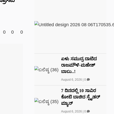
0
0
0
ಏಳು ಸಮುದ್ರ ದಾಟಿದ
ರಾಜಮೌಳಿ-ಮಹೇಶ್
ಬಾಬು..!
August 6, 2026
|
0
7 ದಿನದಲ್ಲಿ 10 ಸಾವಿರ
ಕೋಟಿ ಬಾಚಿದ ಸ್ಪೈಡರ್
ಮ್ಯಾನ್
August 6, 2026
|
0