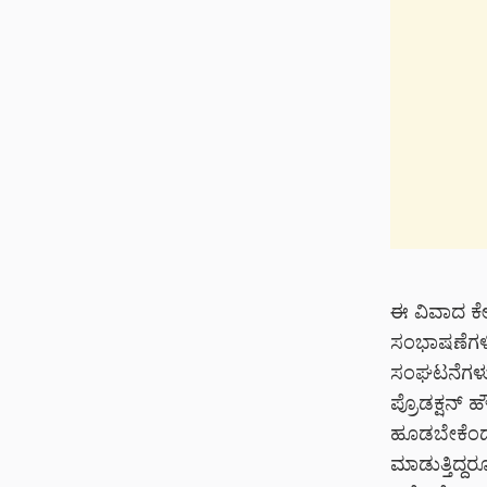
ಈ ವಿವಾದ ಕೇವ
ಸಂಭಾಷಣೆಗಳಿಗ
ಸಂಘಟನೆಗಳು 
ಪ್ರೊಡಕ್ಷನ್ 
ಹೂಡಬೇಕೆಂದು 
ಮಾಡುತ್ತಿದ್ದ