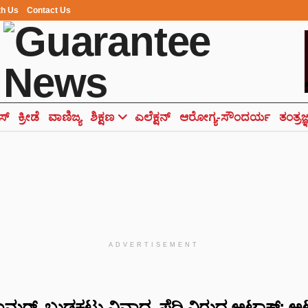
th Us
Contact Us
ಸ್
ಕ್ರೀಡೆ
ವಾಣಿಜ್ಯ
ಶಿಕ್ಷಣ
ಎಲೆಕ್ಷನ್
ಆರೋಗ್ಯ-ಸೌಂದರ್ಯ
ತಂತ್ರಜ
ADVERTISEMENT
್ಲಾಮರ್..ಬುಡಕಟ್ಟು ವಿವಾದ..ಪೆದ್ದಿ ವಿರುದ್ಧ ಅಟ್ಯಾಕ್: ಅಟ