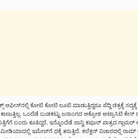
ಕ್ಸ್ ಆಫೀಸ್‌ನಲ್ಲಿ ಕೋಟಿ ಕೋಟಿ ಲೂಟಿ ಮಾಡುತ್ತಿದ್ದರೂ ಪೆದ್ದಿ ಚಿತ್ರಕ್ಕೆ ಸದ್ಯಕ್ಕೆ
 ಕಾಣುತ್ತಿಲ್ಲ. ಒಂದೆಡೆ ಬುಡಕಟ್ಟು ಜನಾಂಗದ ಆಕ್ರೋಶ ಅಟ್ರಾಸಿಟಿ ಕೇಸ್ 
ತ್ತಿಗೆಗೆ ಬಂದು ಕೂತಿದ್ದರೆ, ಇನ್ನೊಂದೆಡೆ ಜಾನ್ವಿ ಕಪೂರ್ ಪಾತ್ರದ ಗ್ಲಾಮರ್
ಿಯಾದಲ್ಲಿ ಇಮೇಜ್‌ಗೆ ಧಕ್ಕೆ ತರುತ್ತಿದೆ. ಕಲೆಕ್ಷನ್ ವಿಚಾರದಲ್ಲಿ ರಾಮ್