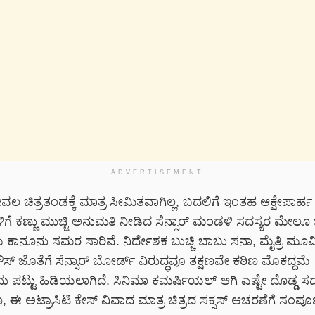
ADVERTISEMENT
ಲ ಚಿತ್ರತಂಡಕ್ಕೆ ಮಾತ್ರ ಸೀಮಿತವಾಗಿಲ್ಲ, ಬದಲಿಗೆ ಇಂತಹ ಆಕ್ಷೇಪಾರ್ಹ
ೆ ಕಣ್ಣು ಮುಚ್ಚಿ ಅನುಮತಿ ನೀಡಿದ ಸೆನ್ಸಾರ್ ಮಂಡಳಿ ಸದಸ್ಯರ ಮೇಲೂ 
ಕಾನೂನು ಸಮರ ಸಾರಿವೆ. ನಿರ್ದೇಶಕ ಬುಚ್ಚಿ ಬಾಬು ಸನಾ, ಮೈತ್ರಿ ಮೂವ
ಹೌಸ್ ಜೊತೆಗೆ ಸೆನ್ಸಾರ್ ಬೋರ್ಡ್ ವಿರುದ್ಧವೂ ತಕ್ಷಣವೇ ಕಠಿಣ ಮೊಕದ್ದಮೆ
ಪಟ್ಟು ಹಿಡಿಯಲಾಗಿದೆ. ಸಿನಿಮಾ ಕಮರ್ಷಿಯಲ್ ಆಗಿ ಎಷ್ಟೇ ದೊಡ್ಡ ಸದ್
ರೂ, ಈ ಅಟ್ರಾಸಿಟಿ ಕೇಸ್ ವಿವಾದ ಮಾತ್ರ ಚಿತ್ರದ ಸಕ್ಸಸ್ ಆಚರಣೆಗೆ ಸಂಪೂರ