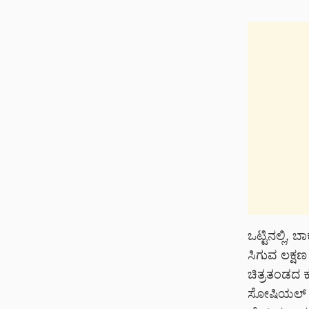
ಒಟ್ಟಿನಲ್ಲಿ, ಬಾ
ಸಿಗುವ ಲಕ್ಷಣ
ಚಿತ್ರತಂಡದ ಕು
ಸೋಷಿಯಲ್ ಮೀಡ