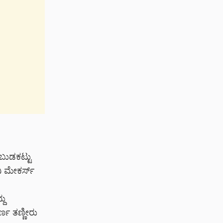
ಬುಡಕಟ್ಟು
ಿ ಮೇಕರ್ಸ್
ದು
್ಣ ತಣ್ಣೀರು