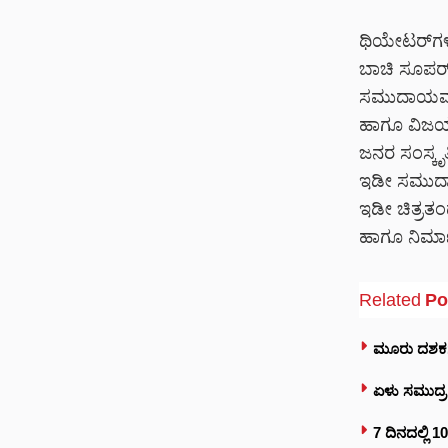
ಥಿಯೇಟರ್‌ಗಳಲ್
ಬಾಚಿ ಸೂಪರ್ ಹ
ಸಮುದಾಯವನ್ನ
ಹಾಗೂ ವಿಜಯನಗರ
ಜನರ ಸಂಸ್ಕೃತ
ಇಡೀ ಸಮುದಾಯದ
ಇಡೀ ಚಿತ್ರತಂ
ಹಾಗೂ ನಿರ್ಮಾ
Related
Po
ಮೂರು ದಶಕಗಳ 
ಏಳು ಸಮುದ್ರ
7 ದಿನದಲ್ಲಿ 