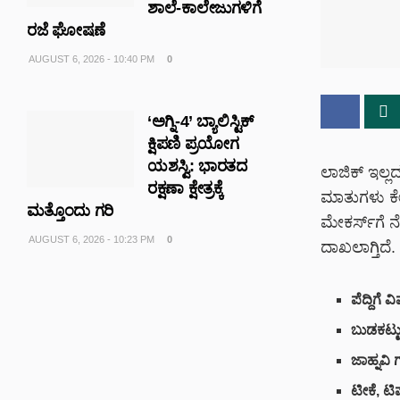
ಶಾಲೆ-ಕಾಲೇಜುಗಳಿಗೆ
ರಜೆ ಘೋಷಣೆ
AUGUST 6, 2026 - 10:40 PM
0
‘ಅಗ್ನಿ-4’ ಬ್ಯಾಲಿಸ್ಟಿಕ್
ಕ್ಷಿಪಣಿ ಪ್ರಯೋಗ
ಯಶಸ್ವಿ: ಭಾರತದ
ಲಾಜಿಕ್ ಇಲ್ಲದ
ರಕ್ಷಣಾ ಕ್ಷೇತ್ರಕ್ಕೆ
ಮಾತುಗಳು ಕೇಳ
ಮತ್ತೊಂದು ಗರಿ
ಮೇಕರ್ಸ್
ಗೆ ನ
AUGUST 6, 2026 - 10:23 PM
0
ದಾಖಲಾಗ್ತಿದೆ
.
ಪೆದ್ದಿಗೆ
ಬುಡಕಟ್ಟ
ಜಾಹ್ನವಿ ಗ
ಟೀಕೆ, ಟಿಪ