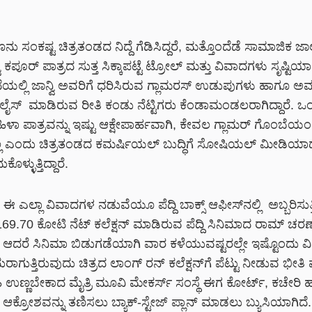
ನು ಸಂಕಷ್ಟ ಚಿತ್ರತಂಡದ ನಿದ್ದೆ ಗೆಡಿಸಿದ್ದರೆ, ಮತ್ತೊಂದೆಡೆ ಸಾಮಾಜಿಕ ಜ
 ಕಪೂರ್ ಪಾತ್ರದ ಸುತ್ತ ಸಿಕ್ಕಾಪಟ್ಟೆ ಟ್ರೋಲ್ ಮತ್ತು ವಿವಾದಗಳು ಸೃಷ್ಟಿಯಾಗಿ
ಥೆಯಲ್ಲಿ ಜಾನ್ವಿ ಅವರಿಗೆ ಧರಿಸಿರುವ ಗ್ಲಾಮರಸ್ ಉಡುಪುಗಳು ಹಾಗೂ ಅವರ
ುಅಲೈಸ್ ಮಾಡಿರುವ ರೀತಿ ಕಂಡು ನೆಟ್ಟಿಗರು ಕೆಂಡಾಮಂಡಲರಾಗಿದ್ದಾರೆ. 
ಿಳಾ ಪಾತ್ರವನ್ನು ಇಷ್ಟು ಆಕ್ಷೇಪಾರ್ಹವಾಗಿ, ಕೇವಲ ಗ್ಲಾಮರ್ ಗೊಂಬೆಯಂ
ಲ್ಲ ಎಂದು ಚಿತ್ರತಂಡದ ಕಮರ್ಷಿಯಲ್ ಬುದ್ಧಿಗೆ ಸೋಷಿಯಲ್ ಮೀಡಿಯಾದ
ೊಳ್ಳುತ್ತಿದ್ದಾರೆ.
ರೆ, ಈ ಎಲ್ಲಾ ವಿವಾದಗಳ ನಡುವೆಯೂ ಪೆದ್ದಿ ಬಾಕ್ಸ್ ಆಫೀಸ್‌ನಲ್ಲಿ ಅಬ್ಬರಿಸುತ್ತ
69.70 ಕೋಟಿ ನೆಟ್ ಕಲೆಕ್ಷನ್ ಮಾಡಿರುವ ಪೆದ್ದಿ ಸಿನಿಮಾದ ರಾಮ್ ಚರಣ್ ಕ
ೆ. ಆದರೆ ಸಿನಿಮಾ ಬಿಡುಗಡೆಯಾಗಿ ವಾರ ಕಳೆಯುವಷ್ಟರಲ್ಲೇ ಇಷ್ಟೊಂದು ವ
ರಾಗುತ್ತಿರುವುದು ಚಿತ್ರದ ಲಾಂಗ್ ರನ್ ಕಲೆಕ್ಷನ್‌ಗೆ ಪೆಟ್ಟು ನೀಡುವ ಭೀತಿ
ಿ ಉಣ್ಣಬೇಕಾದ ಮೈತ್ರಿ ಮೂವಿ ಮೇಕರ್ಸ್ ಸಂಸ್ಥೆ ಈಗ ಕೋರ್ಟ್, ಕಚೇರಿ
ಆಕ್ರೋಶವನ್ನು ತಣಿಸಲು ಬ್ಯಾಕ್-ಸ್ಟೇಜ್ ಪ್ಲಾನ್ ಮಾಡಲು ಬ್ಯುಸಿಯಾಗಿದೆ.