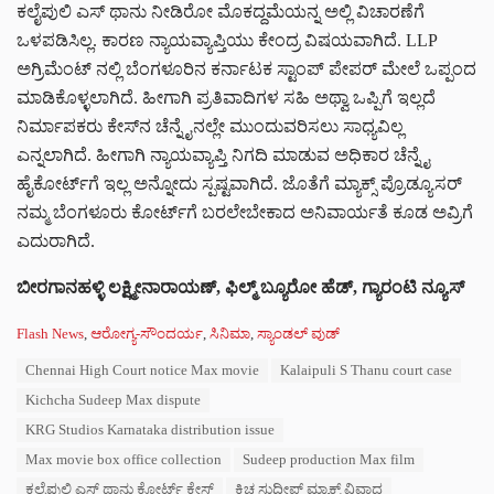
ಕಲೈಪುಲಿ ಎಸ್ ಥಾನು ನೀಡಿರೋ ಮೊಕದ್ದಮೆಯನ್ನ ಅಲ್ಲಿ ವಿಚಾರಣೆಗೆ
ಒಳಪಡಿಸಿಲ್ಲ. ಕಾರಣ ನ್ಯಾಯವ್ಯಾಪ್ತಿಯು ಕೇಂದ್ರ ವಿಷಯವಾಗಿದೆ. LLP
ಅಗ್ರಿಮೆಂಟ್ ನಲ್ಲಿ ಬೆಂಗಳೂರಿನ ಕರ್ನಾಟಕ ಸ್ಟಾಂಪ್ ಪೇಪರ್ ಮೇಲೆ ಒಪ್ಪಂದ
ಮಾಡಿಕೊಳ್ಳಲಾಗಿದೆ. ಹೀಗಾಗಿ ಪ್ರತಿವಾದಿಗಳ ಸಹಿ ಅಥ್ವಾ ಒಪ್ಪಿಗೆ ಇಲ್ಲದೆ
ನಿರ್ಮಾಪಕರು ಕೇಸ್‌‌ನ ಚೆನ್ನೈನಲ್ಲೇ ಮುಂದುವರಿಸಲು ಸಾಧ್ಯವಿಲ್ಲ
ಎನ್ನಲಾಗಿದೆ. ಹೀಗಾಗಿ ನ್ಯಾಯವ್ಯಾಪ್ತಿ ನಿಗದಿ ಮಾಡುವ ಅಧಿಕಾರ ಚೆನ್ನೈ
ಹೈಕೋರ್ಟ್‌‌ಗೆ ಇಲ್ಲ ಅನ್ನೋದು ಸ್ಪಷ್ಟವಾಗಿದೆ. ಜೊತೆಗೆ ಮ್ಯಾಕ್ಸ್ ಪ್ರೊಡ್ಯೂಸರ್
ನಮ್ಮ ಬೆಂಗಳೂರು ಕೋರ್ಟ್‌‌ಗೆ ಬರಲೇಬೇಕಾದ ಅನಿವಾರ್ಯತೆ ಕೂಡ ಅವ್ರಿಗೆ
ಎದುರಾಗಿದೆ.
ಬೀರಗಾನಹಳ್ಳಿ
ಲಕ್ಷ್ಮೀನಾರಾಯಣ್
,
ಫಿಲ್ಮ್
ಬ್ಯೂರೋ
ಹೆಡ್
,
ಗ್ಯಾರಂಟಿ
ನ್ಯೂಸ್
C
Flash News
,
ಆರೋಗ್ಯ-ಸೌಂದರ್ಯ
,
ಸಿನಿಮಾ
,
ಸ್ಯಾಂಡಲ್ ವುಡ್
a
T
Chennai High Court notice Max movie
Kalaipuli S Thanu court case
t
a
e
Kichcha Sudeep Max dispute
g
g
s
KRG Studios Karnataka distribution issue
o
:
r
Max movie box office collection
Sudeep production Max film
i
ಕಲೈಪುಲಿ ಎಸ್ ಥಾನು ಕೋರ್ಟ್ ಕೇಸ್
ಕಿಚ್ಚ ಸುದೀಪ್ ಮ್ಯಾಕ್ಸ್ ವಿವಾದ
e