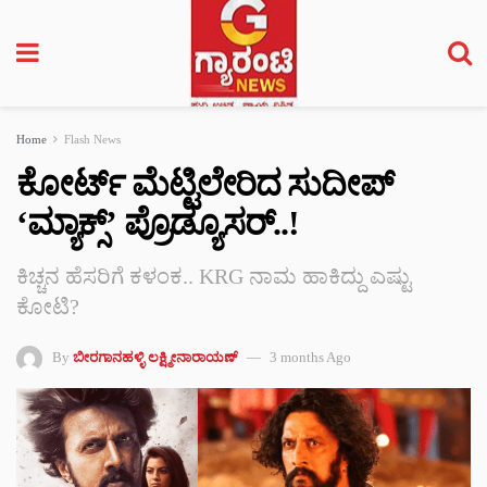
Home
Flash News
ಕೋರ್ಟ್ ಮೆಟ್ಟಿಲೇರಿದ ಸುದೀಪ್
‘ಮ್ಯಾಕ್ಸ್’ ಪ್ರೊಡ್ಯೂಸರ್..!
ಕಿಚ್ಚನ ಹೆಸರಿಗೆ ಕಳಂಕ.. KRG ನಾಮ ಹಾಕಿದ್ದು ಎಷ್ಟು
ಕೋಟಿ?
By
ಬೀರಗಾನಹಳ್ಳಿ ಲಕ್ಷ್ಮೀನಾರಾಯಣ್
3 months Ago