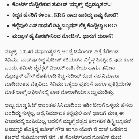
ಕೋರ್ಟ್ ಮೆಟ್ಟಿಲೇರಿದ ಸುದೀಪ್ ‘ಮ್ಯಾಕ್ಸ್’ ಪ್ರೊಡ್ಯೂಸರ್..!
ಕಿಚ್ಚನ ಹೆಸರಿಗೆ ಕಳಂಕ.. KRG ನಾಮ ಹಾಕಿದ್ದು ಎಷ್ಟು ಕೋಟಿ?
ಕಲೈಪುಲಿ ಎಸ್ ಥಾನುಗೆ ಡಿಸ್ಟ್ರಿಬ್ಯೂಷನ್ ಲೆಕ್ಕ ಕೊಟ್ಟಿಲ್ವಾ KRG?
ಮದ್ರಾಸ್ ಹೈ ಕೋರ್ಟ್‌‌ನಿಂದ ನೋಟಿಸ್.. ಥಾನುಗೆ ದುರಾಸೆ?
ಮ್ಯಾಕ್ಸ್.. 2024ರ ವರ್ಷಾಂತ್ಯದಲ್ಲಿ ಅಂದ್ರೆ ಡಿಸೆಂಬರ್ 25ಕ್ಕೆ ತೆರೆಕಂಡ
ಸಿನಿಮಾ. ಬಾದ್‌ಷಾ ಕಿಚ್ಚ ಸುದೀಪ್ ಕರಿಯರ್‌‌ನ ಬಿಗ್ಗೆಸ್ಟ್ ಹಿಟ್ಸ್‌‌ನಲ್ಲಿ ಇದು ಕೂಡ
ಒಂದು. ತಮಿಳು ಡೈರೆಕ್ಟರ್ ವಿಜಯ್ ಕಾರ್ತಿಕೇಯ ಹಾಗೂ ತಮಿಳು
ಪ್ರೊಡಕ್ಷನ್ ಹೌಸ್ ಜೊತೆಗೂಡಿ ಕಿಚ್ಚ ಸುದೀಪ್ ಕೂಡ ಸಹ ನಿರ್ಮಾಣ
ಮಾಡಿದಂತಹ ಚಿತ್ರವಿದು. ಸಿನಿಮಾ ಒಳ್ಳೆಯ ಪ್ರಶಂಸೆ ಹಾಗೂ ಪ್ರತಿಕ್ರಿಯೆಗಳ
ಜೊತೆ ಬಾಕ್ಸ್ ಆಫೀಸ್‌ನಲ್ಲಿ ಕೂಡ ಜೋರಾಗಿಯೇ ಸದ್ದು ಮಾಡಿತ್ತು.
ಅಷ್ಟು ದೊಡ್ಡ ಹಿಟ್ ಆದಂತಹ ಸಿನಿಮಾದಿಂದ ಇಡೀ ಟೀಂಗೆ ಒಳ್ಳೆಯ ಹೆಸರು
ಬಂದಿದ್ದು ಸುಳ್ಳಲ್ಲ. ಆದ್ರೆ ನಿರ್ಮಾಪಕ ಕಲೈಪುಲಿ ಎಸ್ ಥಾನುಗೆ ಮಾತ್ರ ಈ
ವಿಚಾರದಲ್ಲಿ ಖುಷಿಯಿಲ್ಲ. ಬದಲಿಗೆ ಮ್ಯಾಕ್ಸ್ ಚಿತ್ರದ ಕರ್ನಾಟಕ ಡಿಸ್ಟ್ರಿಬ್ಯೂಷನ್
ಜವಾಬ್ದಾರಿ ಹೊತ್ತಿದ್ದ ಕಾರ್ತಿಕ್ ಗೌಡ ಹಾಗೂ ಯೋಗಿ ಜಿ ರಾಜ್ ಒಡೆತನದ
ಕೆಆರ್‌ಜಿ ಸ್ಟುಡಿಯೋಸ್‌‌ಗೆ ಚೆನ್ನೈ ಹೈ ಕೋರ್ಟ್‌ನಿಂದ ನೋಟಿಸ್ ಮೇಲೆ