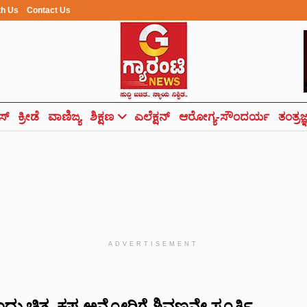
th Us
Contact Us
ಸ್
ಕ್ರೀಡೆ
ವಾಣಿಜ್ಯ
ಶಿಕ್ಷಣ
ಎಲೆಕ್ಷನ್
ಆರೋಗ್ಯ-ಸೌಂದರ್ಯ
ತಂತ್ರಜ
ADVERTISEMENT
ು ಚಿತ್ರ..ಕಷ್ಟ ಅನ್ನೋರಿಗೆ ಶಿವಣ್ಣನೇ ಸ್ಫೂರ್ತಿ