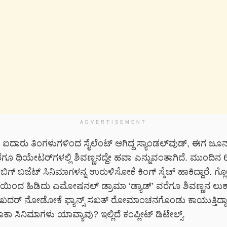
ADVERTISEMENT
ದ ಐದಾರು ತಿಂಗಳುಗಳಿಂದ ಸೈಲೆಂಟ್ ಆಗಿದ್ದ ಸ್ಯಾಂಡಲ್‌ವುಡ್, ಈಗ ಜೂ
ೆಗೂ ಥಿಯೇಟರ್‌ಗಳಲ್ಲಿ ಶಿವಣ್ಣನದ್ದೇ ಹವಾ ಎನ್ನುವಂತಾಗಿದೆ. ಮುಂದಿನ 6 
ಬಿಗ್ ಬಜೆಟ್ ಸಿನಿಮಾಗಳನ್ನ ಉರುಳಿಸೋಕೆ ಕಿಂಗ್ ಸ್ಕೆಚ್ ಹಾಕಿದ್ದಾರೆ. ಗ್
್ದಿ’ಯಿಂದ ಹಿಡಿದು ಎಮೋಷನಲ್ ಡ್ರಾಮಾ ‘ಡ್ಯಾಡ್’ ವರೆಗೂ ಶಿವಣ್ಣನ ಲುಕ
 ಖದರ್ ನೋಡೋಕೆ ಫ್ಯಾನ್ಸ್ ಸಖತ್ ರೋಮಾಂಚನಗೊಂಡು ಕಾಯುತ್ತಿದ್ದಾರೆ.
 ಸಿನಿಮಾಗಳು ಯಾವ್ಯಾವು? ಇಲ್ಲಿದೆ ಕಂಪ್ಲೀಟ್ ಡಿಟೇಲ್ಸ್.