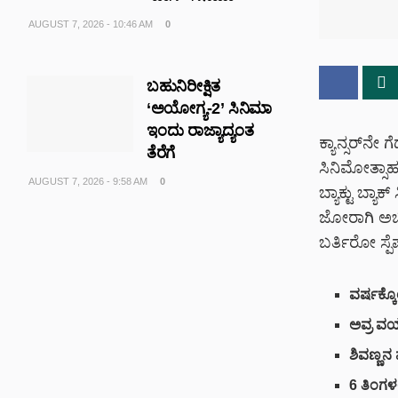
AUGUST 7, 2026 - 10:46 AM
0
ಬಹುನಿರೀಕ್ಷಿತ
‘ಅಯೋಗ್ಯ-2’ ಸಿನಿಮಾ
ಇಂದು ರಾಜ್ಯಾದ್ಯಂತ
ಕ್ಯಾನ್ಸರ್‌ನ
ತೆರೆಗೆ
ಸಿನಿಮೋತ್ಸಾ
AUGUST 7, 2026 - 9:58 AM
0
ಬ್ಯಾಕ್ಟು ಬ್ಯ
ಜೋರಾಗಿ ಅಬ್ಬ
ಬರ್ತಿರೋ ಸ್ಪೆಷ
ವರ್ಷಕ್ಕೊಂ
ಅವ್ರ ವಯಸ
ಶಿವಣ್ಣನ ವ
6 ತಿಂಗಳಲ