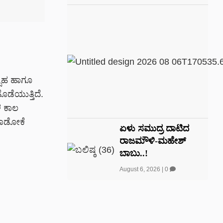
್ಸಾಹ ಹಾಗೂ
ಡೆಯುತ್ತಿದೆ.
ಳ ಕಾಲ
 ಮಾಡೋಕೆ
ಏಳು ಸಮುದ್ರ ದಾಟಿದ
ರಾಜಮೌಳಿ-ಮಹೇಶ್
ಬಾಬು..!
August 6, 2026
|
0