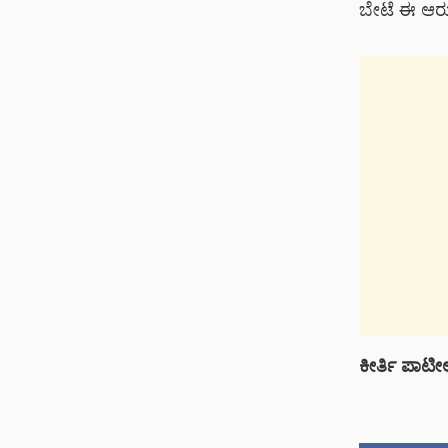
ಬೇಟೆ ಈ ಆರು ತ
ಕೀರ್ತಿ
ಪಾಟೀ