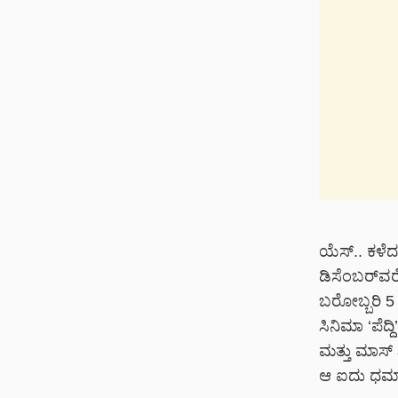
​ಯೆಸ್.. ಕಳೆ
ಡಿಸೆಂಬರ್‌ವರ
ಬರೋಬ್ಬರಿ 5 
ಸಿನಿಮಾ ‘ಪೆದ
ಮತ್ತು ಮಾಸ್
ಆ ಐದು ಧಮಾಕಾ