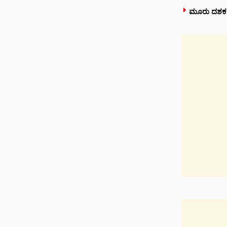
ಮೂರು ದಶಕಗಳ 