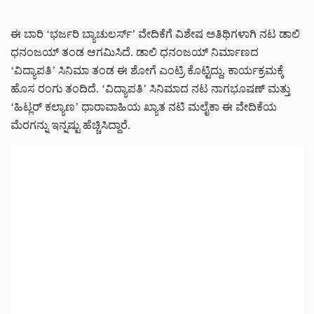
ಈ ಬಾರಿ ‘ಭರ್ಜರಿ ಬ್ಯಾಚುಲರ್ಸ್’ ವೇದಿಕೆಗೆ ವಿಶೇಷ ಅತಿಥಿಗಳಾಗಿ ನಟ ಡಾಲಿ
ಧನಂಜಯ್ ತಂಡ ಆಗಮಿಸಿದೆ. ಡಾಲಿ ಧನಂಜಯ್ ನಿರ್ಮಾಣದ
‘ವಿದ್ಯಾಪತಿ’ ಸಿನಿಮಾ ತಂಡ ಈ ಶೋಗೆ ಎಂಟ್ರಿ ಕೊಟ್ಟಿದ್ದು, ಕಾರ್ಯಕ್ರಮಕ್ಕೆ
ಹೊಸ ರಂಗು ತಂದಿದೆ. ‘ವಿದ್ಯಾಪತಿ’ ಸಿನಿಮಾದ ನಟ ನಾಗಭೂಷಣ್ ಮತ್ತು
‘ಹಿಟ್ಲರ್ ಕಲ್ಯಾಣ’ ಧಾರಾವಾಹಿಯ ಖ್ಯಾತ ನಟಿ ಮಲೈಕಾ ಈ ವೇದಿಕೆಯ
ಮೆರಗನ್ನು ಇನ್ನಷ್ಟು ಹೆಚ್ಚಿಸಿದ್ದಾರೆ.