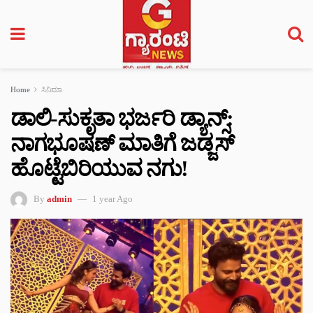
Home
ಸಿನಿಮಾ
ಡಾಲಿ-ಸುಕೃತಾ ಭರ್ಜರಿ ಡ್ಯಾನ್ಸ್:
ನಾಗಭೂಷಣ್ ಮಾತಿಗೆ ಜಡ್ಜಸ್
ಹೊಟ್ಟೆಬಿರಿಯುವ ನಗು!
By
admin
1 year Ago