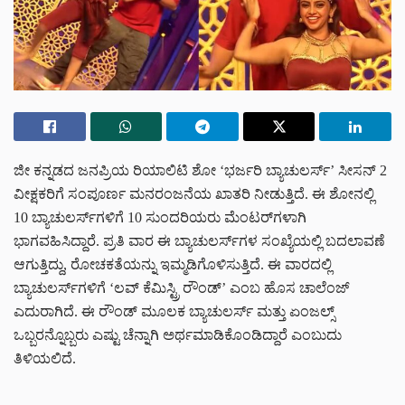
ಜೀ ಕನ್ನಡದ ಜನಪ್ರಿಯ ರಿಯಾಲಿಟಿ ಶೋ ‘ಭರ್ಜರಿ ಬ್ಯಾಚುಲರ್ಸ್’ ಸೀಸನ್ 2
ವೀಕ್ಷಕರಿಗೆ ಸಂಪೂರ್ಣ ಮನರಂಜನೆಯ ಖಾತರಿ ನೀಡುತ್ತಿದೆ. ಈ ಶೋನಲ್ಲಿ
10 ಬ್ಯಾಚುಲರ್ಸ್‌ಗಳಿಗೆ 10 ಸುಂದರಿಯರು ಮೆಂಟರ್‌ಗಳಾಗಿ
ಭಾಗವಹಿಸಿದ್ದಾರೆ. ಪ್ರತಿ ವಾರ ಈ ಬ್ಯಾಚುಲರ್ಸ್‌ಗಳ ಸಂಖ್ಯೆಯಲ್ಲಿ ಬದಲಾವಣೆ
ಆಗುತ್ತಿದ್ದು, ರೋಚಕತೆಯನ್ನು ಇಮ್ಮಡಿಗೊಳಿಸುತ್ತಿದೆ. ಈ ವಾರದಲ್ಲಿ
ಬ್ಯಾಚುಲರ್ಸ್‌ಗಳಿಗೆ ‘ಲವ್ ಕೆಮಿಸ್ಟ್ರಿ ರೌಂಡ್’ ಎಂಬ ಹೊಸ ಚಾಲೆಂಜ್
ಎದುರಾಗಿದೆ. ಈ ರೌಂಡ್ ಮೂಲಕ ಬ್ಯಾಚುಲರ್ಸ್ ಮತ್ತು ಏಂಜಲ್ಸ್
ಒಬ್ಬರನ್ನೊಬ್ಬರು ಎಷ್ಟು ಚೆನ್ನಾಗಿ ಅರ್ಥಮಾಡಿಕೊಂಡಿದ್ದಾರೆ ಎಂಬುದು
ತಿಳಿಯಲಿದೆ.