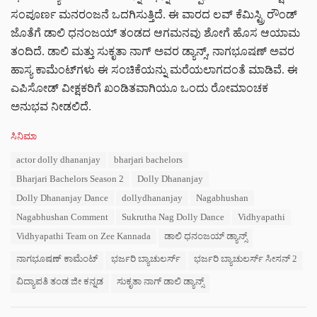
ಸಂಪೂರ್ಣ ಮನರಂಜನೆ ಒದಗಿಸುತ್ತಿದೆ. ಈ ವಾರದ ಲವ್ ಕೆಮಿಸ್ಟ್ರಿ ರೌಂಡ್
ಜೊತೆಗೆ ಡಾಲಿ ಧನಂಜಯ್ ತಂಡದ ಆಗಮನವು ಶೋಗೆ ಹೊಸ ಆಯಾಮ
ತಂದಿದೆ. ಡಾಲಿ ಮತ್ತು ಸುಕೃತಾ ನಾಗ್ ಅವರ ಡ್ಯಾನ್ಸ್, ನಾಗಭೂಷಣ್ ಅವರ
ಹಾಸ್ಯ ಕಾಮೆಂಟ್‌ಗಳು ಈ ಸಂಚಿಕೆಯನ್ನು ಮರೆಯಲಾಗದಂತೆ ಮಾಡಿವೆ. ಈ
ಎಪಿಸೋಡ್ ವೀಕ್ಷಕರಿಗೆ ಖಂಡಿತವಾಗಿಯೂ ಒಂದು ರೋಮಾಂಚಕ
ಅನುಭವ ನೀಡಲಿದೆ.
C
ಸಿನಿಮಾ
a
T
actor dolly dhananjay
bharjari bachelors
t
a
e
Bharjari Bachelors Season 2
Dolly Dhananjay
g
g
s
Dolly Dhananjay Dance
dollydhananjay
Nagabhushan
o
:
r
Nagabhushan Comment
Sukrutha Nag Dolly Dance
Vidhyapathi
i
Vidhyapathi Team on Zee Kannada
ಡಾಲಿ ಧನಂಜಯ್ ಡ್ಯಾನ್ಸ್
e
s
ನಾಗಭೂಷಣ್ ಕಾಮೆಂಟ್
ಭರ್ಜರಿ ಬ್ಯಾಚುಲರ್ಸ್
ಭರ್ಜರಿ ಬ್ಯಾಚುಲರ್ಸ್ ಸೀಸನ್ 2
:
ವಿದ್ಯಾಪತಿ ತಂಡ ಜೀ ಕನ್ನಡ
ಸುಕೃತಾ ನಾಗ್ ಡಾಲಿ ಡ್ಯಾನ್ಸ್