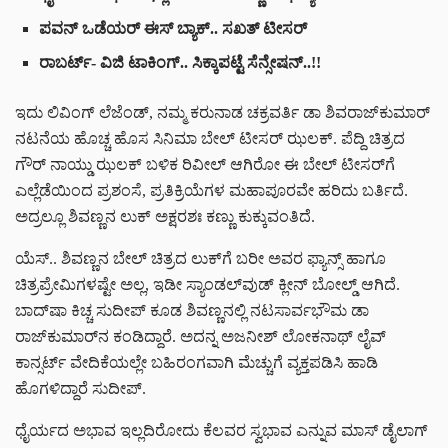
ಪವನ್ ಒಡೆಯರ್ ಈಸ್ ಬ್ಯಾಕ್.. ಸಖತ್ ಟೀಸರ್
ರಾಬರ್ಟ್- ವಿಜಿ ಟಾಕಿಂಗ್.. ಸಿಕ್ಕಾಪಟ್ಟೆ ಸೆನ್ಸೇಷನ್..!!
ಇದು ಲಿವಿಂಗ್ ಲೆಜೆಂಡ್, ನಮ್ಮ ಕರುನಾಡ ಚಕ್ರವರ್ತಿ ಡಾ ಶಿವರಾಜ್‌‌ಕುಮಾರ್
ನಟನೆಯ ಹೊಚ್ಚ ಹೊಸ ಸಿನಿಮಾ ಬೇಲ್ ಟೀಸರ್‌ ಝಲಕ್. ಪೆದ್ದಿ ಚಿತ್ರದ
ಗೌರ್ ನಾಯ್ಡು ಝಲಕ್ ಬಳಿಕ ರಿವೀಲ್ ಆಗಿರೋ ಈ ಬೇಲ್ ಟೀಸರ್‌ಗೆ
ಎಲ್ಲೆಡೆಯಿಂದ ಪ್ರಶಂಸೆ, ಪ್ರತಿಕ್ರಿಯೆಗಳ ಮಹಾಪೂರವೇ ಹರಿದು ಬರ್ತಿದೆ.
ಅದ್ರಲ್ಲೂ ಶಿವಣ್ಣನ ಲುಕ್ ಅಕ್ಷರಶಃ ಕಣ್ಣು ಕುಕ್ಕುವಂತಿದೆ.
ಯೆಸ್.. ಶಿವಣ್ಣನ ಬೇಲ್ ಚಿತ್ರದ ಲುಕ್‌ಗೆ ಬರೀ ಅವರ ಫ್ಯಾನ್ಸ್ ಹಾಗೂ
ಚಿತ್ರಪ್ರೇಮಿಗಳಷ್ಟೇ ಅಲ್ಲ, ಇಡೀ ಸ್ಯಾಂಡಲ್‌ವುಡ್ ಕ್ಲೀನ್ ಬೋಲ್ಡ್ ಆಗಿದೆ.
ಬಾದ್‌ಷಾ ಕಿಚ್ಚ ಸುದೀಪ್ ಕೂಡ ಶಿವಣ್ಣನಲ್ಲಿ ನಟಸಾರ್ವಭೌಮ ಡಾ
ರಾಜ್‌‌ಕುಮಾರ್‌‌ನ ಕಂಡಿದ್ದಾರೆ. ಅದನ್ನ ಅಜನೀಶ್ ಲೋಕನಾಥ್ ಲೈವ್
ಕಾನ್ಸರ್ಟ್‌‌‌ ವೇದಿಕೆಯಲ್ಲೇ ಬಹಿರಂಗವಾಗಿ ಮೆಚ್ಚುಗೆ ವ್ಯಕ್ತಪಡಿಸಿ ಹಾಡಿ
ಹೊಗಳಿದ್ದಾರೆ ಸುದೀಪ್.
ಧೈರ್ಯದ ಅಭಾವ ಇಲ್ಲದಿರೋದು ಕೆಲವರ ಸ್ವಭಾವ ಎನ್ನುವ ಮಾಸ್ ಡೈಲಾಗ್