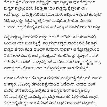
ಬೇಲ್ ಚಿತ್ರದ ಟೀಸರ್‌‌ನ ಅಟ್ರ್ಯಾಕ್ಷನ್. ಇನ್‌ಫ್ಯಾಕ್ಟ್ ಸಾವು ಗಡೆದ್ದು ಬಂದ
ಮಿಸ್ಟರ್ ಮೃತ್ಯುಂಜಯ ಶಿವಣ್ಣ ಈ ಬಾರಿ ಮತ್ತಷ್ಟು ವೈಬ್ರೆಂಟ್ ಆಗಿ
ಕಾಣಿಸ್ತಿದ್ದಾರೆ. ಧುಮ್ಮಿಕ್ಕಿ ಸುರಿಯುತ್ತಿರೋ ಮಳೆ, ಅದ್ರಿಂದ ಕತ್ತಲಾದ ಕಂಪ್ಲೀಟ್
ಸಿಟಿ, ಕತ್ತಲಲ್ಲೇ ನೆಚ್ಚಿನ ಶ್ವಾನಕ್ಕೆ ಫೀಡ್ ಮಾಡ್ತಿರೋ ಹೀರೋ. ಮಿಂಚು
ಬಂದಾಗ ಅದ್ರ ಬೆಳಕಲ್ಲಿ ಹೀರೋನ ಇಂಟ್ರಡ್ಯೂಸ್ ಮಾಡಿರೋ ಪರಿ ಅದ್ಭುತ.
ಸದ್ಯ ಎಲ್ಲೆಲ್ಲೂ ವಿಜಯ್‌‌ದೇ ಅಬ್ಬರ ಆರ್ಭಟ. ಹೌದು.. ತಮಿಳುನಾಡಿನಲ್ಲಿ
ಸಿಎಂ ವಿಜಯ್ ಮಿಂಚುತ್ತಿದ್ರೆ, ಇಲ್ಲಿ ಬೇಲ್ ಚಿತ್ರದ ನಾಯಕನಟ ಶಿವಣ್ಣನ
ಪಾತ್ರದ ಹೆಸರು ಕೂಡ ವಿಜಯ್ ಕುಮಾರ್. ರಾಬರ್ಟ್ ಅನ್ನೋ ವ್ಯಕ್ತಿಯಿಂದ
ವಿಜಿಗೆ ಕಾಲ್ ಬರುತ್ತೆ. ಅದನ್ನ ಸೂಕ್ಷ್ಮವಾಗಿ ತೋರಿಸಿದ್ದಾರೆ ಡೈರೆಕ್ಟರ್ ಪವನ್
ಒಡೆಯರ್. ರಾಬರ್ಟ್ ಪಾತ್ರದಲ್ಲಿ ನಟ ಸಾಯಿಕುಮಾರ್ ಬಣ್ಣ ಹಚ್ಚಿದ್ದು, ಅವ್ರ
ವಾಯ್ಸ್ ಅದು ಡೈಲಾಗ್ ಕಿಂಗ್ ಅನ್ನೋದನ್ನ ಸಾರಿ ಸಾರಿ ಹೇಳುತ್ತಿದೆ.
ಪವನ್ ಒಡೆಯರ್ ಬರೋಬ್ಬರಿ 4 ವರ್ಷಗಳ ನಂತ್ರ ಮತ್ತೆ ಡೈರೆಕ್ಷನ್‌ಗೆ ವಾಪಸ್
ಆಗಿದ್ದಾರೆ. 2022ರಲ್ಲಿ ರೆಮೋ ಚಿತ್ರ ಮಾಡಿದ ಒಡೆಯರ್, ಅದಾದ ಬಳಿಕ
ಬಾಲಿವುಡ್‌ಗೆ ಹಾರಿದ್ರು. ಅಲ್ಲಿ ಕೂಡ ಅವಸ್ಥಿ ವರ್ಸಸ್ ಅವಸ್ಥಿ ಅನ್ನೋ
ಸಿನಿಮಾನ ಡೈರೆಕ್ಟ್ ಮಾಡಿದ್ದು, ಸದ್ಯದಲ್ಲೇ ಅದೂ ತೆರೆಗಪ್ಪಳಿಸಲಿದೆ. ಅಲ್ಲದೆ,
ಕನ್ನಡದಲ್ಲಿ ವೆಂಕ್ಯ ಹಾಗೂ ಸೆಕೆಂಡ್ ಕೇಸ್ ಆಫ್ ಸೀತಾರಾಮ್ ಚಿತ್ರಗಳನ್ನ