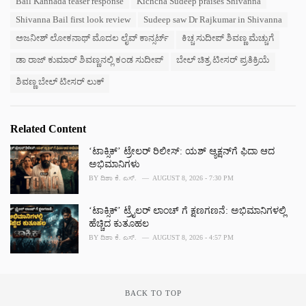
Bail Kannada teaser response
Kichcha Sudeep praises Shivanna
t
a
e
Shivanna Bail first look review
Sudeep saw Dr Rajkumar in Shivanna
g
g
s
ಅಜನೀಶ್ ಲೋಕನಾಥ್ ಮೊದಲ ಲೈವ್ ಕಾನ್ಸರ್ಟ್
ಕಿಚ್ಚ ಸುದೀಪ್ ಶಿವಣ್ಣ ಮೆಚ್ಚುಗೆ
o
:
r
ಡಾ ರಾಜ್ ಕುಮಾರ್ ಶಿವಣ್ಣನಲ್ಲಿ ಕಂಡ ಸುದೀಪ್
ಬೇಲ್ ಚಿತ್ರ ಟೀಸರ್ ಪ್ರತಿಕ್ರಿಯೆ
i
e
ಶಿವಣ್ಣ ಬೇಲ್ ಟೀಸರ್ ಲುಕ್
s
:
Related Content
‘ಟಾಕ್ಸಿಕ್’ ಟ್ರೇಲರ್ ರಿಲೀಸ್: ಯಶ್‌ ಆ್ಯಕ್ಷನ್‌ಗೆ ಫಿದಾ ಆದ
ಅಭಿಮಾನಿಗಳು
BY
ದಿಶಾ ಕೆ. ಎಸ್.
AUGUST 8, 2026 - 7:30 PM
‘ಟಾಕ್ಸಿಕ್’ ಟ್ರೈಲರ್‌ ಲಾಂಚ್ ಗೆ ಕ್ಷಣಗಣನೆ: ಅಭಿಮಾನಿಗಳಲ್ಲಿ
ಹೆಚ್ಚಿದ ಕುತೂಹಲ
BY
ದಿಶಾ ಕೆ. ಎಸ್.
AUGUST 8, 2026 - 4:57 PM
BACK TO TOP