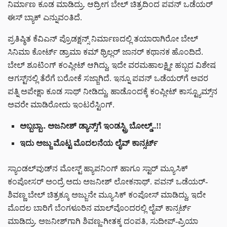
ನಿರ್ಮಾಣ ಕೂಡ ಮಾಡಿದ್ರು. ಆದ್ರೀಗ ಬೇಲ್ ಚಿತ್ರದಿಂದ ಪವನ್ ಒಡೆಯರ್
ಈಸ್ ಬ್ಯಾಕ್ ಎನ್ನುವಂತಿದೆ.
ಪ್ರತಿಷ್ಠಿತ ಕೆವಿಎನ್ ಪ್ರೊಡಕ್ಷನ್ಸ್ ನಿರ್ಮಾಣದಲ್ಲಿ ತಯಾರಾಗಿರೋ ಬೇಲ್
ಸಿನಿಮಾ ಕೋರ್ಟ್ ಡ್ರಾಮಾ ಕಮ್ ಥ್ರಿಲ್ಲರ್ ಜಾನರ್ ಕಥಾನಕ ಹೊಂದಿದೆ.
ಬೇಲ್ ಶೂಟಿಂಗ್ ಕಂಪ್ಲೀಟ್ ಆಗಿದ್ದು, ಇದೇ ವರಮಹಾಲಕ್ಷ್ಮೀ ಹಬ್ಬದ ವಿಶೇಷ
ಆಗಸ್ಟ್‌‌ನಲ್ಲಿ ತೆರೆಗೆ ಬರೋಕೆ ಸಜ್ಜಾಗಿದೆ. ಇನ್ನೂ ಪವನ್ ಒಡೆಯರ್‌ಗೆ ಅವರ
ಪತ್ನಿ ಅಪೇಕ್ಷಾ ಕೂಡ ಸಾಥ್ ನೀಡಿದ್ದು, ಹಾಡೊಂದಕ್ಕೆ ಕಂಪ್ಲೀಟ್ ಕಾಸ್ಟ್ಯೂಮ್ಸ್‌ನ
ಅವರೇ ಮಾಡಿರೋದು ಇಂಟರೆಸ್ಟಿಂಗ್.
ಅಬ್ಬಬ್ಬಾ.. ಅಜನೀಶ್ ಡ್ಯಾನ್ಸ್‌‌‌ಗೆ ಇಂಡಸ್ಟ್ರಿ ಬೋಲ್ಡ್..!!
ಇದು ಅಜ್ಜು ಮೊಟ್ಟ ಮೊದಲನೆಯ ಲೈವ್ ಕಾನ್ಸರ್ಟ್
ಸ್ಯಾಂಡಲ್‌ವುಡ್‌ನ ಮೋಸ್ಟ್ ಹ್ಯಾಪನಿಂಗ್ ಹಾಗೂ ಸ್ಟಾರ್ ಮ್ಯೂಸಿಕ್
ಕಂಪೋಸರ್ ಅಂದ್ರೆ ಅದು ಅಜನೀಶ್ ಲೋಕನಾಥ್. ಪವನ್ ಒಡೆಯರ್-
ಶಿವಣ್ಣ ಬೇಲ್ ಚಿತ್ರಕ್ಕೂ ಅಜ್ಜುನೇ ಮ್ಯೂಸಿಕ್ ಕಂಪೋಸ್ ಮಾಡಿದ್ದು, ಇದೇ
ಮೊದಲ ಬಾರಿಗೆ ಬೆಂಗಳೂರಿನ ಮಾಲ್‌ವೊಂದರಲ್ಲಿ ಲೈವ್ ಕಾನ್ಸರ್ಟ್
ಮಾಡಿದ್ರು. ಅಜನೀಶ್‌ಗಾಗಿ ಶಿವಣ್ಣ-ಗೀತಕ್ಕ ದಂಪತಿ, ಸುದೀಪ್-ಪ್ರಿಯಾ