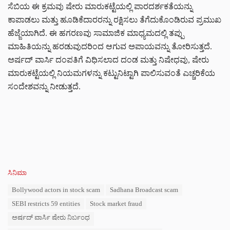
ಸೆಬಿಯ ಈ ಕ್ರಮವು ಷೇರು ಮಾರುಕಟ್ಟೆಯಲ್ಲಿ ಪಾರದರ್ಶಕತೆಯನ್ನು
ಕಾಪಾಡಲು ಮತ್ತು ಹೂಡಿಕೆದಾರರನ್ನು ರಕ್ಷಿಸಲು ತೆಗೆದುಕೊಂಡಿರುವ ಪ್ರಮುಖ
ಹೆಜ್ಜೆಯಾಗಿದೆ. ಈ ಹಗರಣವು ಸಾಮಾಜಿಕ ಮಾಧ್ಯಮದಲ್ಲಿ ತಪ್ಪು
ಮಾಹಿತಿಯನ್ನು ಹರಡುವುದರಿಂದ ಆಗುವ ಅಪಾಯವನ್ನು ತೋರಿಸುತ್ತದೆ.
ಅರ್ಷದ್‌ ವಾರ್ಸಿ ದಂಪತಿಗೆ ವಿಧಿಸಲಾದ ದಂಡ ಮತ್ತು ನಿಷೇಧವು, ಷೇರು
ಮಾರುಕಟ್ಟೆಯಲ್ಲಿ ನಿಯಮಗಳನ್ನು ಕಟ್ಟುನಿಟ್ಟಾಗಿ ಪಾಲಿಸುವಂತೆ ಎಚ್ಚರಿಕೆಯ
ಸಂದೇಶವನ್ನು ನೀಡುತ್ತದೆ.
C
ಸಿನಿಮಾ
a
T
Bollywood actors in stock scam
Sadhana Broadcast scam
t
a
e
SEBI restricts 59 entities
Stock market fraud
g
g
s
ಅರ್ಷದ್ ವಾರ್ಸಿ ಷೇರು ನಿರ್ಬಂಧ
o
:
r