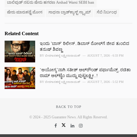
ಬಾಲಿವುಡ್ ನಟರು ಷೇರು ಹಗರಣ Arshad Warsi SEBI ban
i
e
ಷೇರು ಮಾರುಕಟ್ಟೆ ಮೋಸ
ಸಾಧನಾ ಬ್ರಾಡ್‌ಕ್ಯಾಸ್ಟ್ ಸ್ಕ್ಯಾಮ್
ಸೆಬಿ ನಿರ್ಬಂಧ
s
:
Related Content
ಇಂದು 'ಬಾಸ್' ರಿಲೀಸ್..ಡಿಬಾಸ್ ರೋಲ್‌ಗೆ ಜೀವ ತುಂಬಿದ
ತನುಷ್ ಶಿವಣ್ಣ
BY
ಬೀರಗಾನಹಳ್ಳಿ ಲಕ್ಷ್ಮೀನಾರಾಯಣ್
AUGUST 7, 2026 - 6:33 PM
‘ಅಯೋಗ್ಯ’ನಾಗಿ ಸತೀಶ್ ಆಲ್‌ರೌಂಡ್ ಪರ್ಫಾಮೆನ್ಸ್..ರಚಿತಾ
ರಾಮ್ ಆಲ್‌‌ಟೈಂ ಮುದ್ದು ಪುಟ್ಟಲಕ್ಷ್ಮೀ..!
BY
ಬೀರಗಾನಹಳ್ಳಿ ಲಕ್ಷ್ಮೀನಾರಾಯಣ್
AUGUST 7, 2026 - 5:52 PM
BACK TO TOP
© 2024 - 2025 Guarantee News. All Rights Reserved.