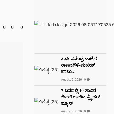
0
0
0
ಏಳು ಸಮುದ್ರ ದಾಟಿದ
ರಾಜಮೌಳಿ-ಮಹೇಶ್
ಬಾಬು..!
August 6, 2026
|
0
7 ದಿನದಲ್ಲಿ 10 ಸಾವಿರ
ಕೋಟಿ ಬಾಚಿದ ಸ್ಪೈಡರ್
ಮ್ಯಾನ್
August 6, 2026
|
0