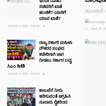
ಇಂದೇ ನೂತನ
ಸಚಿವರಿಗೆ ಖಾತೆ
ಮುಂಜಾನೆ ಮ
ಹಂಚಿಕೆ? ಯಾರಿಗೆ
ಯಾವ ಖಾತೆ?
AUGUST 6, 2026 - 6:42 PM
0
April 15, 
ರಾಜ್ಯ ಸರ್ಕಾರಿ ಮಹಿಳಾ
ನೌಕರರ ಸಂಘದ
ಕಚೇರಿಗಾಗಿ ಜಾಗ
ನೀಡಲು ಸರ್ಕಾರ ಬದ್ಧ:
ಸಿಎಂ ಡಿಕೆಶಿ
AUGUST 6, 2026 - 6:25 PM
0
ಕಾಲುವೆಗೆ ನೀರು
ಹರಿಸುವಂತೆ ಆಗ್ರಹಿಸಿ
ನೂರಾರು ರೈತರಿಂದ