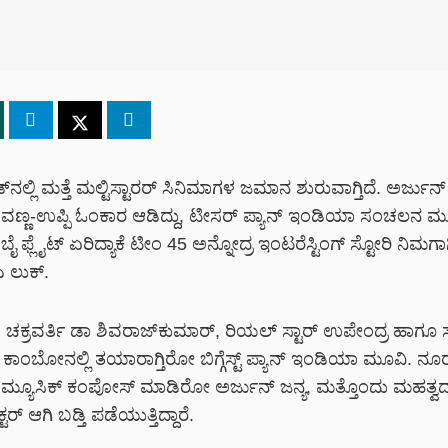
್‌‌‌ನಲ್ಲಿ ಮತ್ತೆ ಮಲ್ಟಿಸ್ಟಾರರ್ ಸಿನಿಮಾಗಳ ಜಮಾನ ಶುರುವಾಗ್ತಿದೆ. ಅರ್ಜುನ
ಶಿವಣ್ಣ-ಉಪ್ಪಿ ಓಂಕಾರ ಆಡಿದ್ದು, ಟೀಸರ್ ಪ್ಯಾನ್ ಇಂಡಿಯಾ ಸಂಚಲನ ಮೂ
ಬೈ ಫ್ಲೈಟ್ ಏರಿದ್ಯಾಕೆ ಟೀಂ 45 ಅನ್ನೋದ್ರ ಇಂಟರೆಸ್ಟಿಂಗ್ ಸ್ಟೋರಿ ನಿಮಗಾಗಿ
 ಎ ಲುಕ್.
ಚಕ್ರವರ್ತಿ ಡಾ ಶಿವರಾಜ್‌‌ಕುಮಾರ್, ರಿಯಲ್ ಸ್ಟಾರ್ ಉಪೇಂದ್ರ ಹಾಗೂ 
್ಟಿ ಕಾಂಬೋನಲ್ಲಿ ತಯಾರಾಗ್ತಿರೋ ಬಿಗ್ಗೆಸ್ಟ್ ಪ್ಯಾನ್ ಇಂಡಿಯಾ ಮೂವಿ. ನೂ
ೆ ಮ್ಯೂಸಿಕ್ ಕಂಪೋಸ್ ಮಾಡಿರೋ ಅರ್ಜುನ್ ಜನ್ಯ, ಮತ್ತೊಂದು ಮಹತ್ವದ
ೆಕ್ಟರ್ ಆಗಿ ಬಡ್ತಿ ಪಡೆಯುತ್ತಿದ್ದಾರೆ.