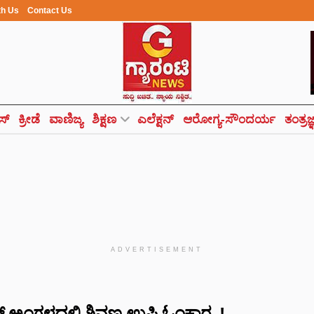
th Us
Contact Us
ಸ್
ಕ್ರೀಡೆ
ವಾಣಿಜ್ಯ
ಶಿಕ್ಷಣ
ಎಲೆಕ್ಷನ್
ಆರೋಗ್ಯ-ಸೌಂದರ್ಯ
ತಂತ್ರಜ
ADVERTISEMENT
 ಅಂಗಳದಲ್ಲಿ ಶಿವಣ್ಣ-ಉಪ್ಪಿ ಓಂಕಾರ..!