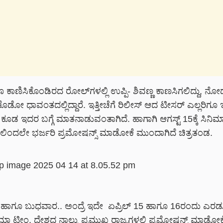
 ಕಾಣಿಸಿಕೊಂಡಿರದ ರೋಲ್‌‌ಗಳಲ್ಲಿ ಉಪ್ಪಿ- ಶಿವಣ್ಣ ಕಾಣಸಿಗಲಿದ್ದು, ನೋಡ
ೋ ಧಾವಂತದಲ್ಲಿದ್ದಾರೆ. ಇತ್ತೀಚೆಗೆ ರಿಲೀಸ್ ಆದ ಟೀಸರ್ ಎಲ್ಲರಿಗೂ ಇಷ್
ೂಡ ಇದರ ಬಗ್ಗೆ ಮಾತನಾಡುವಂತಾಗಿದೆ. ಹಾಗಾಗಿ ಆಗಸ್ಟ್ 15ಕ್ಕೆ ಸಿನಿಮ
ಈಗಲಿಂದಲೇ ಭರ್ಜರಿ ಪ್ರಮೋಷನ್ಸ್ ಮಾಡೋಕೆ ಮುಂದಾಗಿದೆ ಚಿತ್ರತಂಡ.
ಾಗೂ ಬುಧವಾರ.. ಅಂದ್ರೆ ಇದೇ ಏಪ್ರಿಲ್ 15 ಹಾಗೂ 16ರಂದು ಎರಡ
ಮಾ ಟೀಂ, ದೇಶದ ನಾಲ್ಕು ಪ್ರಮುಖ ರಾಜ್ಯಗಳಲ್ಲಿ ಪ್ರಮೋಷನ್ಸ್ ಮಾಡೋಕೆ ಸ