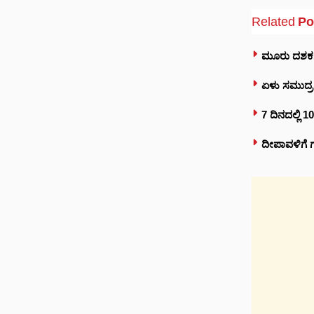
Related
Po
ಮೂರು ದಶಕಗಳ 
ಏಳು ಸಮುದ್ರ
7 ದಿನದಲ್ಲಿ 
ದೀಪಾವಳಿಗೆ ಗ