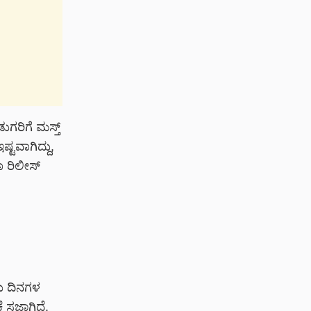
ುಗರಿಗೆ ಮಸ್ತ್
ಟವಾಗಿದ್ದು,
ಾ ರಿಲೀಸ್
ು ದಿನಗಳ
ಜ್ಜಾಗಿದೆ.