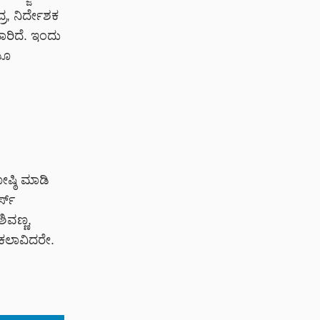
ರ, ನಿರ್ದೇಶಕ
ಾರಿದೆ. ಇಂದು
ಿಯೂ
ೋಷ್ಠಿ ಮಾಡಿ
ಸ್‌
ಶಿವಣ್ಣ,
 ಕಲಾವಿದರೇ.