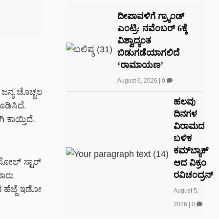
ದೀಪಾವಳಿಗೆ ಗ್ರ್ಯಾಂಡ್
ಎಂಟ್ರಿ: ನವೆಂಬರ್ 6ಕ್ಕೆ
ವಿಶ್ವಾದ್ಯಂತ
ಬಿಡುಗಡೆಯಾಗಲಿದೆ
‘ರಾಮಾಯಣ’
August 6, 2026
|
0
್ ಜನ್ಯ ಚೊಚ್ಚಲ
ಹಲವು
ಡಿಸಿದೆ.
ದಿನಗಳ
 ಕಾಯ್ತಿದೆ.
ವಿರಾಮದ
ಬಳಿಕ
ಕಮ್‌ಬ್ಯಾಕ್
ಸೋಲ್ ಸ್ಟಾರ್
ಆದ ವಿಕ್ರಂ
ರವಿಚಂದ್ರನ್
ರಾರು
 ಹೆಜ್ಜೆ ಇಡೋ
August 5,
2026
|
0