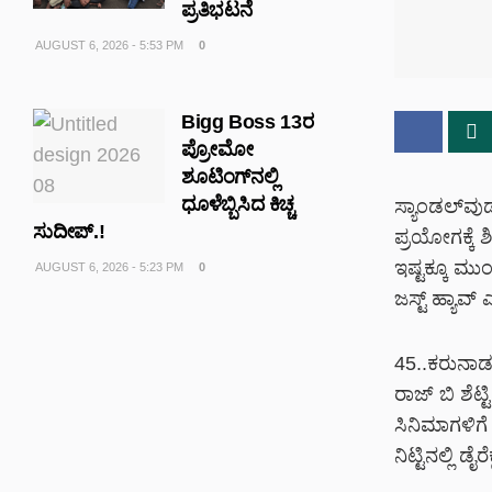
ಪ್ರತಿಭಟನೆ
AUGUST 6, 2026 - 5:53 PM
0
Bigg Boss 13ರ
ಪ್ರೋಮೋ
ಶೂಟಿಂಗ್‌ನಲ್ಲಿ
ಧೂಳೆಬ್ಬಿಸಿದ ಕಿಚ್ಚ
ಸ್ಯಾಂಡಲ್‌ವುಡ
ಸುದೀಪ್.!
ಪ್ರಯೋಗಕ್ಕೆ 
ಇಷ್ಟಕ್ಕೂ ಮುಂ
AUGUST 6, 2026 - 5:23 PM
0
ಜಸ್ಟ್ ಹ್ಯಾವ್
45..ಕರುನಾಡ 
ರಾಜ್ ಬಿ ಶೆಟ
ಸಿನಿಮಾಗಳಿಗ
ನಿಟ್ಟಿನಲ್ಲಿ ಡೈರ