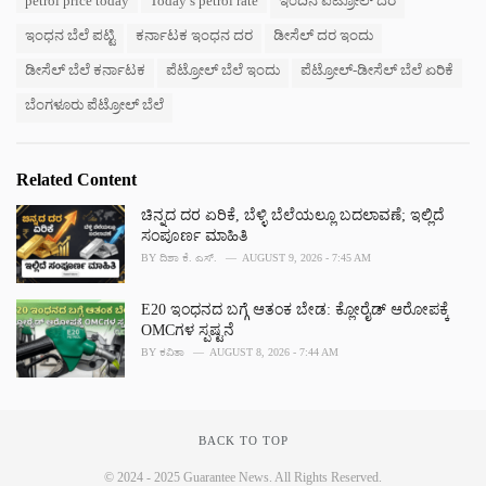
petrol price today
Today’s petrol rate
ಇಂದಿನ ಪೆಟ್ರೋಲ್ ದರ
o
:
r
ಇಂಧನ ಬೆಲೆ ಪಟ್ಟಿ
ಕರ್ನಾಟಕ ಇಂಧನ ದರ
ಡೀಸೆಲ್ ದರ ಇಂದು
i
e
ಡೀಸೆಲ್ ಬೆಲೆ ಕರ್ನಾಟಕ
ಪೆಟ್ರೋಲ್ ಬೆಲೆ ಇಂದು
ಪೆಟ್ರೋಲ್-ಡೀಸೆಲ್ ಬೆಲೆ ಏರಿಕೆ
s
:
ಬೆಂಗಳೂರು ಪೆಟ್ರೋಲ್ ಬೆಲೆ
Related Content
ಚಿನ್ನದ ದರ ಏರಿಕೆ, ಬೆಳ್ಳಿ ಬೆಲೆಯಲ್ಲೂ ಬದಲಾವಣೆ; ಇಲ್ಲಿದೆ
ಸಂಪೂರ್ಣ ಮಾಹಿತಿ
BY
ದಿಶಾ ಕೆ. ಎಸ್.
AUGUST 9, 2026 - 7:45 AM
E20 ಇಂಧನದ ಬಗ್ಗೆ ಆತಂಕ ಬೇಡ: ಕ್ಲೋರೈಡ್ ಆರೋಪಕ್ಕೆ
OMCಗಳ ಸ್ಪಷ್ಟನೆ
BY
ಕವಿತಾ
AUGUST 8, 2026 - 7:44 AM
BACK TO TOP
© 2024 - 2025 Guarantee News. All Rights Reserved.