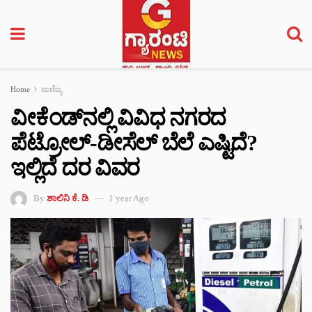
Home
ವಾಣಿಜ್ಯ
ವೀಕೆಂಡ್‌ನಲ್ಲಿ ವಿವಿಧ ನಗರದ
ಪೆಟ್ರೋಲ್-ಡೀಸೆಲ್ ಬೆಲೆ ಎಷ್ಟಿದೆ?
ಇಲ್ಲಿದೆ ದರ ವಿವರ
By
ಶಾಲಿನಿ ಕೆ. ಡಿ
1 year Ago