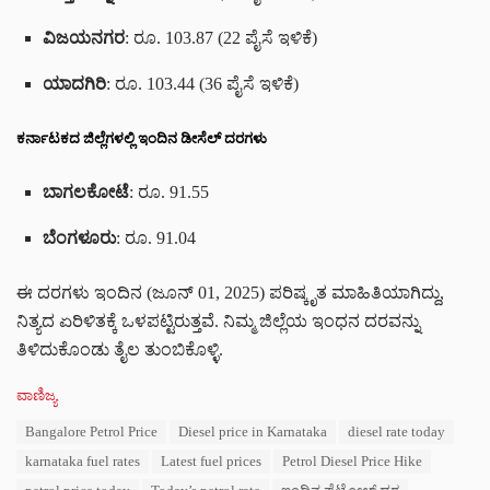
ವಿಜಯನಗರ
: ರೂ. 103.87 (22 ಪೈಸೆ ಇಳಿಕೆ)
ಯಾದಗಿರಿ
: ರೂ. 103.44 (36 ಪೈಸೆ ಇಳಿಕೆ)
ಕರ್ನಾಟಕದ ಜಿಲ್ಲೆಗಳಲ್ಲಿ ಇಂದಿನ ಡೀಸೆಲ್ ದರಗಳು
ಬಾಗಲಕೋಟೆ
: ರೂ. 91.55
ಬೆಂಗಳೂರು
: ರೂ. 91.04
ಈ ದರಗಳು ಇಂದಿನ (ಜೂನ್ 01, 2025) ಪರಿಷ್ಕೃತ ಮಾಹಿತಿಯಾಗಿದ್ದು,
ನಿತ್ಯದ ಏರಿಳಿತಕ್ಕೆ ಒಳಪಟ್ಟಿರುತ್ತವೆ. ನಿಮ್ಮ ಜಿಲ್ಲೆಯ ಇಂಧನ ದರವನ್ನು
ತಿಳಿದುಕೊಂಡು ತೈಲ ತುಂಬಿಕೊಳ್ಳಿ.
C
ವಾಣಿಜ್ಯ
a
T
Bangalore Petrol Price
Diesel price in Karnataka
diesel rate today
t
a
e
karnataka fuel rates
Latest fuel prices
Petrol Diesel Price Hike
g
g
s