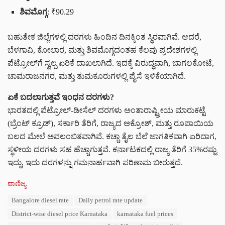
ಶಿವಮೊಗ್ಗ
: ₹90.29
ಬಹುತೇಕ ಜಿಲ್ಲೆಗಳಲ್ಲಿ ದರಗಳು ಹಿಂದಿನ ದಿನಕ್ಕಿಂತ ಸ್ಥಿರವಾಗಿವೆ. ಆದರೆ,
ಬೆಳಗಾವಿ, ಕೋಲಾರ, ಮತ್ತು ಶಿವಮೊಗ್ಗದಂತಹ ಕೆಲವು ಪ್ರದೇಶಗಳಲ್ಲಿ
ಪೆಟ್ರೋಲ್‌ಗೆ ಸ್ವಲ್ಪ ಏರಿಕೆ ದಾಖಲಾಗಿದೆ. ಇದಕ್ಕೆ ವಿರುದ್ಧವಾಗಿ, ಬಾಗಲಕೋಟೆ,
ಚಾಮರಾಜನಗರ, ಮತ್ತು ತುಮಕೂರುಗಳಲ್ಲಿ ಪೈಸೆ ಇಳಿಕೆಯಾಗಿದೆ.
ಏಕೆ ಬದಲಾಗುತ್ತವೆ ಇಂಧನ ದರಗಳು?
ಭಾರತದಲ್ಲಿ ಪೆಟ್ರೋಲ್-ಡೀಸೆಲ್ ದರಗಳು ಅಂತಾರಾಷ್ಟ್ರೀಯ ಮಾರುಕಟ್ಟೆ
(ಬ್ರೆಂಟ್ ಕ್ರೂಡ್), ಸರ್ಕಾರಿ ತೆರಿಗೆ, ರಾಜ್ಯದ ಅಕ್ರೋಶ್, ಮತ್ತು ರೂಪಾಯಿಯ
ಬಲದ ಮೇಲೆ ಅವಲಂಬಿತವಾಗಿವೆ. ಕಚ್ಚಾ ತೈಲ ಬೆಲೆ ಜಾಗತಿಕವಾಗಿ ಏರಿದಾಗ,
ಸ್ಥಳೀಯ ದರಗಳು ಸಹ ಹೆಚ್ಚಾಗುತ್ತವೆ. ಕರ್ನಾಟಕದಲ್ಲಿ ರಾಜ್ಯ ತೆರಿಗೆ 35%ರಷ್ಟು
ಇದ್ದು, ಇದು ದರಗಳನ್ನು ಗಮನಾರ್ಹವಾಗಿ ಪರಿಣಾಮ ಬೀರುತ್ತದೆ.
C
ವಾಣಿಜ್ಯ
a
T
Bangalore diesel rate
Daily petrol rate update
t
a
e
District-wise diesel price Karnataka
karnataka fuel prices
g
g