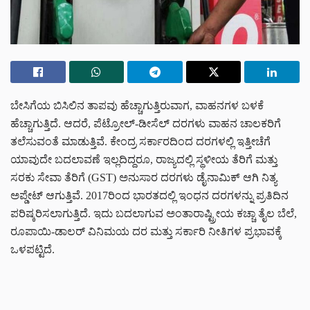
ಬೇಸಿಗೆಯ ಬಿಸಿಲಿನ ತಾಪವು ಹೆಚ್ಚಾಗುತ್ತಿರುವಾಗ, ವಾಹನಗಳ ಬಳಕೆ
ಹೆಚ್ಚಾಗುತ್ತಿದೆ. ಆದರೆ, ಪೆಟ್ರೋಲ್-ಡೀಸೆಲ್ ದರಗಳು ವಾಹನ ಚಾಲಕರಿಗೆ
ತಲೆಸುವಂತೆ ಮಾಡುತ್ತಿವೆ. ಕೇಂದ್ರ ಸರ್ಕಾರದಿಂದ ದರಗಳಲ್ಲಿ ಇತ್ತೀಚೆಗೆ
ಯಾವುದೇ ಬದಲಾವಣೆ ಇಲ್ಲದಿದ್ದರೂ, ರಾಜ್ಯದಲ್ಲಿ ಸ್ಥಳೀಯ ತೆರಿಗೆ ಮತ್ತು
ಸರಕು ಸೇವಾ ತೆರಿಗೆ (GST) ಅನುಸಾರ ದರಗಳು ಡೈನಾಮಿಕ್ ಆಗಿ ನಿತ್ಯ
ಅಪ್ಡೇಟ್ ಆಗುತ್ತಿವೆ. 2017ರಿಂದ ಭಾರತದಲ್ಲಿ ಇಂಧನ ದರಗಳನ್ನು ಪ್ರತಿದಿನ
ಪರಿಷ್ಕರಿಸಲಾಗುತ್ತಿದೆ. ಇದು ಬದಲಾಗುವ ಅಂತಾರಾಷ್ಟ್ರೀಯ ಕಚ್ಚಾ ತೈಲ ಬೆಲೆ,
ರೂಪಾಯಿ-ಡಾಲರ್ ವಿನಿಮಯ ದರ ಮತ್ತು ಸರ್ಕಾರಿ ನೀತಿಗಳ ಪ್ರಭಾವಕ್ಕೆ
ಒಳಪಟ್ಟಿದೆ.