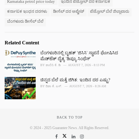
s
Karnataka petrol price today
ಇಂದಿನ ಪೆಟ್ರೋಲ್ ದರ ಕರ್ನಾಟಕ
o
:
r
ಕರ್ನಾಟಕ ಇಂಧನ ದರಗಳು
ಡೀಸೆಲ್ ದರ ಅಪ್ಡೇಟ್
ಪೆಟ್ರೋಲ್ ಬೆಲೆ ಜಿಲ್ಲಾವಾರು
i
e
ಬೆಂಗಳೂರು ಡೀಸೆಲ್ ಬೆಲೆ
s
:
Related Content
ಬೆಂಗಳೂರಿನಲ್ಲಿ ಬೃಹತ್ 'ಜಿಸಿಸಿ' ಸ್ಥಾಪನೆ ಘೋಷಿಸಿದ
ಮೆಡ್‌ಟೆಕ್‌ ದೈತ್ಯ 'ಡಿಪ್ಯೂ ಸಿಂಥೆಸ್'
BY
ಶಾಲಿನಿ ಕೆ. ಡಿ
AUGUST 7, 2026 - 8:13 PM
ಚಿನ್ನದ ಬೆಲೆ ಮತ್ತೆ ಜಿಗಿತ: ಇಂದಿನ ದರ ಎಷ್ಟು?
BY
ದಿಶಾ ಕೆ. ಎಸ್.
AUGUST 7, 2026 - 8:26 AM
BACK TO TOP
© 2024 - 2025 Guarantee News. All Rights Reserved.