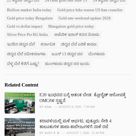
22 ಕ್ಯಾರೆಟ್ ಚಿನ್ನದ ದರ
24 carat gold rate June 13
24 ಕ್ಯಾರೆಟ್ ಚಿನ್ನದ ಬೆಲೆ
g
g
s
o
Bullion market India today
Gold price hike reason US Iran ceasefire
:
r
Gold price today Bengaluru
Gold rate weekend update 2026
i
e
Gold vs dollar impact
Mangalore gold price today
s
Silver Price Per KG India.
ಅಮೆರಿಕ ಇರಾನ್ ಕದನ ವಿರಾಮ
:
ಇಂದಿನ ಚಿನ್ನದ ಬೆಲೆ
ಕರ್ನಾಟಕ
ಚಿನ್ನದ ಬೆಲೆ ಏರಿಕೆ ಕಾರಣ
ಚಿನ್ನದ ಬೆಲೆ ನವೀಕರಣಗಳು
ಜೂನ್ 13 ಚಿನ್ನದ ದರ
ಬೆಂಗಳೂರು
ಬೆಳ್ಳಿ ಬೆಲೆ ಕೆಜಿಗೆ ಎಷ್ಟು?
ಮಂಗಳೂರು ಚಿನ್ನದ ದರ ಇಂದು
Related Content
E20 ಇಂಧನದ ಬಗ್ಗೆ ಆತಂಕ ಬೇಡ: ಕ್ಲೋರೈಡ್ ಆರೋಪಕ್ಕೆ
OMCಗಳ ಸ್ಪಷ್ಟನೆ
BY
ಕವಿತಾ
AUGUST 8, 2026 - 7:44 AM
ಕರಾವಳಿಯಲ್ಲಿ ಮಳೆ ಆರ್ಭಟ; ಪುತ್ತೂರು ಸೇರಿ 4
ತಾಲೂಕುಗಳ ಶಾಲಾ-ಕಾಲೇಜುಗಳಿಗೆ ನಾಳೆ ರಜೆ
BY
ಶಾಲಿನಿ ಕೆ. ಡಿ
AUGUST 7, 2026 - 11:20 PM