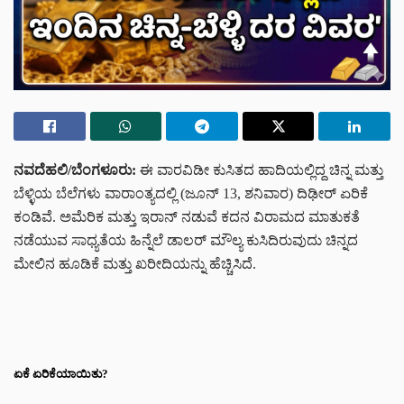
ನವದೆಹಲಿ/ಬೆಂಗಳೂರು:
ಈ ವಾರವಿಡೀ ಕುಸಿತದ ಹಾದಿಯಲ್ಲಿದ್ದ ಚಿನ್ನ ಮತ್ತು
ಬೆಳ್ಳಿಯ ಬೆಲೆಗಳು ವಾರಾಂತ್ಯದಲ್ಲಿ (ಜೂನ್ 13, ಶನಿವಾರ) ದಿಢೀರ್ ಏರಿಕೆ
ಕಂಡಿವೆ. ಅಮೆರಿಕ ಮತ್ತು ಇರಾನ್ ನಡುವೆ ಕದನ ವಿರಾಮದ ಮಾತುಕತೆ
ನಡೆಯುವ ಸಾಧ್ಯತೆಯ ಹಿನ್ನೆಲೆ ಡಾಲರ್ ಮೌಲ್ಯ ಕುಸಿದಿರುವುದು ಚಿನ್ನದ
ಮೇಲಿನ ಹೂಡಿಕೆ ಮತ್ತು ಖರೀದಿಯನ್ನು ಹೆಚ್ಚಿಸಿದೆ.
ಏಕೆ ಏರಿಕೆಯಾಯಿತು?