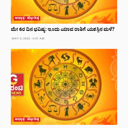
ಆಧ್ಯಾತ್ಮ- ಜ್ಯೋತಿಷ್ಯ
ಮೇ 6ರ ದಿನ ಭವಿಷ್ಯ: ಇಂದು ಯಾವ ರಾಶಿಗೆ ಯಶಸ್ಸಿನ ಮಳೆ?
MAY 6, 2026 - 6:47 AM
ಆಧ್ಯಾತ್ಮ- ಜ್ಯೋತಿಷ್ಯ