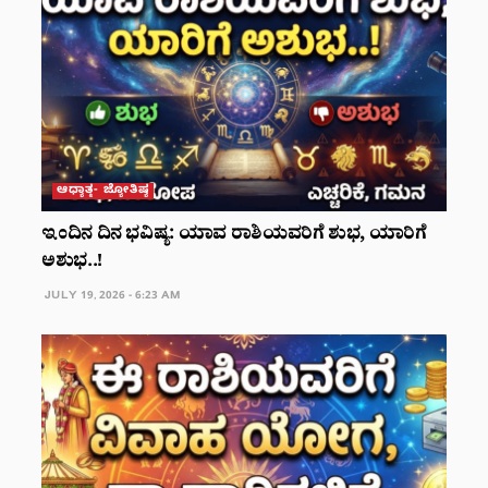
ಆಧ್ಯಾತ್ಮ- ಜ್ಯೋತಿಷ್ಯ
ಇಂದಿನ ದಿನ ಭವಿಷ್ಯ: ಯಾವ ರಾಶಿಯವರಿಗೆ ಶುಭ, ಯಾರಿಗೆ
ಅಶುಭ..!
JULY 19, 2026 - 6:23 AM