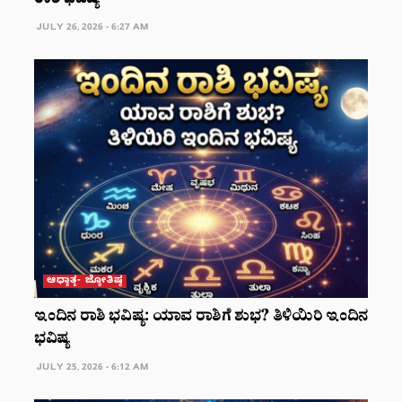
ರಾಶಿ ಭವಿಷ್ಯ
JULY 26, 2026 - 6:27 AM
ಆಧ್ಯಾತ್ಮ- ಜ್ಯೋತಿಷ್ಯ
ಇಂದಿನ ರಾಶಿ ಭವಿಷ್ಯ: ಯಾವ ರಾಶಿಗೆ ಶುಭ? ತಿಳಿಯಿರಿ ಇಂದಿನ
ಭವಿಷ್ಯ
JULY 25, 2026 - 6:12 AM