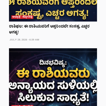
ಆಧ್ಯಾತ್ಮ- ಜ್ಯೋತಿಷ್ಯ
ರಾಶಿಫಲ: ಈ ರಾಶಿಯವರಿಗೆ ಆಪ್ತರಿಂದಲೇ ಸಂಕಷ್ಟ, ಎಚ್ಚರ
ಅಗತ್ಯ!
JULY 28, 2026 - 6:39 AM