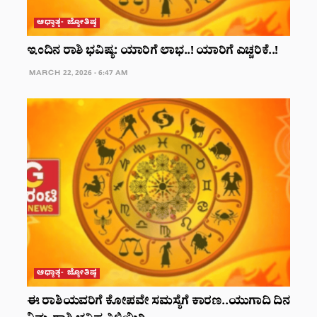
ಆಧ್ಯಾತ್ಮ- ಜ್ಯೋತಿಷ್ಯ
ಇಂದಿನ ರಾಶಿ ಭವಿಷ್ಯ: ಯಾರಿಗೆ ಲಾಭ..! ಯಾರಿಗೆ ಎಚ್ಚರಿಕೆ..!
MARCH 22, 2026 - 6:47 AM
ಆಧ್ಯಾತ್ಮ- ಜ್ಯೋತಿಷ್ಯ
ಈ ರಾಶಿಯವರಿಗೆ ಕೋಪವೇ ಸಮಸ್ಯೆಗೆ ಕಾರಣ..ಯುಗಾದಿ ದಿನ