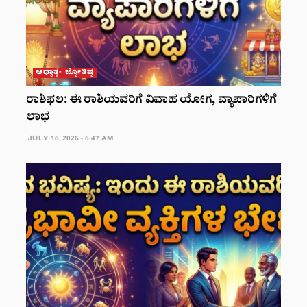
ಆಧ್ಯಾತ್ಮ- ಜ್ಯೋತಿಷ್ಯ
ರಾಶಿಫಲ: ಈ ರಾಶಿಯವರಿಗೆ ವಿವಾಹ ಯೋಗ, ವ್ಯಾಪಾರಿಗಳಿಗೆ
ಲಾಭ
JULY 16, 2026 - 6:47 AM