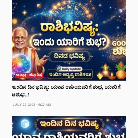
ಆಧ್ಯಾತ್ಮ- ಜ್ಯೋತಿಷ್ಯ
ಇಂದಿನ ದಿನ ಭವಿಷ್ಯ: ಯಾವ ರಾಶಿಯವರಿಗೆ ಶುಭ, ಯಾರಿಗೆ
ಅಶುಭ..!
JULY 20, 2026 - 6:22 AM