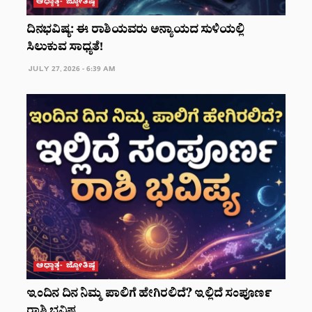
ಆಧ್ಯಾತ್ಮ- ಜ್ಯೋತಿಷ್ಯ
ದಿನಭವಿಷ್ಯ: ಈ ರಾಶಿಯವರು ಅನ್ಯಾಯದ ಸುಳಿಯಲ್ಲಿ
ಸಿಲುಕುವ ಸಾಧ್ಯತೆ!
JULY 27, 2026 - 6:39 AM
ಆಧ್ಯಾತ್ಮ- ಜ್ಯೋತಿಷ್ಯ
ಇಂದಿನ ದಿನ ನಿಮ್ಮ ಪಾಲಿಗೆ ಹೇಗಿರಲಿದೆ? ಇಲ್ಲಿದೆ ಸಂಪೂರ್ಣ