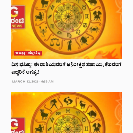
ಆಧ್ಯಾತ್ಮ- ಜ್ಯೋತಿಷ್ಯ
ದಿನ ಭವಿಷ್ಯ: ಈ ರಾಶಿಯವರಿಗೆ ಅನಿರೀಕ್ಷಿತ ಸಹಾಯ, ಕೆಲವರಿಗೆ
ಎಚ್ಚರಿಕೆ ಅಗತ್ಯ.!
MARCH 12, 2026 - 6:39 AM