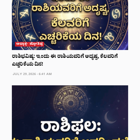
ಆಧ್ಯಾತ್ಮ- ಜ್ಯೋತಿಷ್ಯ
ರಾಶಿಭವಿಷ್ಯ: ಇಂದು ಈ ರಾಶಿಯವರಿಗೆ ಅದೃಷ್ಟ, ಕೆಲವರಿಗೆ
ಎಚ್ಚರಿಕೆಯ ದಿನ!
JULY 29, 2026 - 6:41 AM