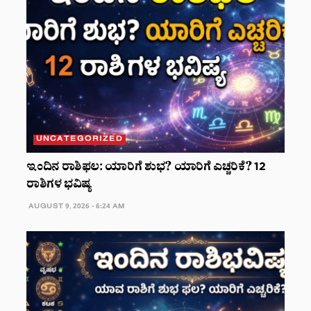
UNCATEGORIZED
ಇಂದಿನ ರಾಶಿಫಲ: ಯಾರಿಗೆ ಶುಭ? ಯಾರಿಗೆ ಎಚ್ಚರಿಕೆ? 12
ರಾಶಿಗಳ ಭವಿಷ್ಯ
AUGUST 9, 2026 - 6:24 AM