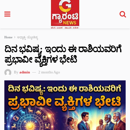
Home
ಆಧ್ಯಾತ್ಮ- ಜ್ಯೋತಿಷ್ಯ
ದಿನ ಭವಿಷ್ಯ: ಇಂದು ಈ ರಾಶಿಯವರಿಗೆ
ಪ್ರಭಾವೀ ವ್ಯಕ್ತಿಗಳ ಭೇಟಿ
By
admin
2 months Ago