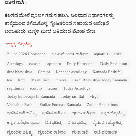
ಮೀನ ರಾಶಿ :
ಕೆಲಸದ ಮೇಲೆ ಪೂರ್ಣ ಗಮನ ಹರಿಸಿ. ಬಲವಾದ ನಿರ್ಧಾರಗಳನ್ನು
ತಾಳ್ಮೆಯಿಂದ ತೆಗೆದುಕೊಳ್ಳಿ. ಸ್ನೇಹಿತರಿಂದ ಸಹಾಯದ ಅಪೇಕ್ಷಣೆ
ಬರಬಹುದು. ಮಕ್ಕಳ ಮೇಲೆ ಅತಿಯಾದ ಮೋಹ ಬೇಡ.
C
ಆಧ್ಯಾತ್ಮ- ಜ್ಯೋತಿಷ್ಯ
a
T
2 June 2026 Horoscope
೨ ಜೂನ್ ೨೦೨೬ ರಾಶಿಫಲ
aquarius
aries
t
a
e
Astrology
cancer
capricorn
Daily Horoscope
Daily Prediction
g
g
s
o
dina bhavishya
Gemini
Kannada astrology
Kannada Rashifal
:
r
leo
libra
Mesh Rashi
pisces
Rashi Bhavishya Today Kannada
i
e
sagittarius
scorpio
taurus
Today Astrology
s
Today horoscope in Kannada
Today rashifal
virgo
:
Vrishabha Rashi
Zodiac Forecast Kannada
Zodiac Predictions
ಇಂದಿನ ರಾಶಿ ಭವಿಷ್ಯ
ಇಂದಿನ ರಾಶಿಫಲ
ಇಂದು ರಾಶಿಫಲ
ಕನ್ನಡ ಜ್ಯೋತಿಷ್ಯ
ಕನ್ನಡ ರಾಶಿಫಲ ಇಂದು
ದಿನ ಭವಿಷ್ಯ
ದಿನದ ಭವಿಷ್ಯ
ದೈನಂದಿನ ಜ್ಯೋತಿಷ್ಯ
ದೈನಂದಿನ ಭವಿಷ್ಯ
ದೈನಂದಿನ ರಾಶಿಫಲ
ಮೇಷ ರಾಶಿ
ರಾಶಿ ಫಲಿತಾಂಶ